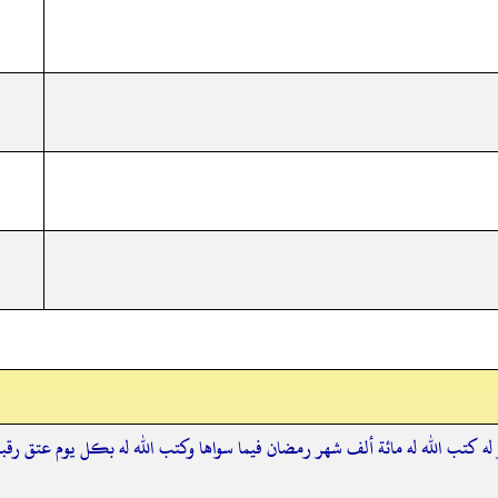
ه كتب الله له مائة ألف شهر رمضان فيما سواها وكتب الله له بكل يوم عتق رقبة 