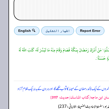
Report Error
اظهار التشكيل
🔍 English
لَّمَ:" مَنْ أَدْرَكَ رَمَضَانَ بِمَكَّةَ فَصَامَ وَقَامَ مِنْهُ مَا تَيَسَّرَ لَهُ، كَتَبَ اللَّهُ لَهُ
لَةٍ حَسَنَةً".
ں کے ایک لاکھ رمضان کے مہینہ کا ثواب لکھے گا، اور ہر دن کے بدلہ ایک غلام آزاد
نن ابن ماجه/كتاب المناسك/حدیث: 3117]
و: سلسلة الاحادیث الضعیفة، للالبانی: 237)