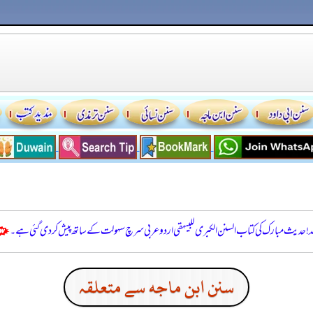
للہ! حدیث مبارک کی کتاب السنن الكبرى للبيهقي اردو عربی سرچ سہولت کے ساتھ پیش کر دی گئی ہے۔
سنن ابن ماجه سے متعلقہ