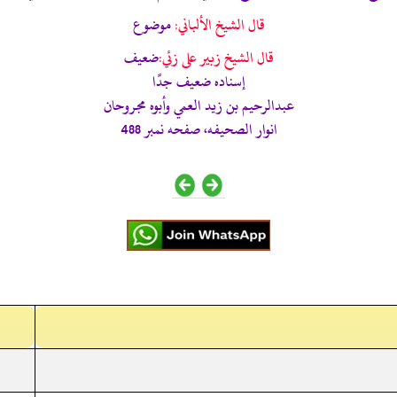
قال الشيخ الألباني:
موضوع
قال الشيخ زبير على زئي:
ضعيف
إسناده ضعيف جدًا
عبدالرحيم بن زيد العمي وأبوه مجروحان
انوار الصحيفه، صفحه نمبر 488