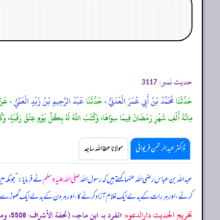
حدیث نمبر:
3117
حَدَّثَنَا
مُحَمَّدُ بْنُ أَبِي عُمَرَ الْعَدَنِيُّ
، حَدَّثَنَا
عَبْدُ الرَّحِيمِ بْنُ زَيْدٍ الْعَمِّيُّ
، عَن
مِائَةَ أَلْفِ شَهْرِ رَمَضَانَ فِيمَا سِوَاهَا، وَكَتَبَ اللَّهُ لَهُ بِكُلِّ يَوْمٍ عِتْقَ رَقَبَةٍ، وَكُلِّ
ڈاکٹر عبدالرحمٰن فریوائی
مولانا عطا اللہ ساجد
عبداللہ بن عباس رضی اللہ عنہما کہتے ہیں کہ
رسول اللہ
صلی اللہ علیہ وسلم
نے فرمایا:
”
جو مکہ 
کرنے، اور ہر رات کے بدلے ایک غلام آزاد کرنے کا، اور ہر دن کے بدلے ایک گھوڑے کا جو ال
تخریج الحدیث دارالدعوہ:
«تفرد بہ ابن ماجہ، (تحفة الأشراف: 5508، ومصباح الزجاجة: 1080) (موضوع)»