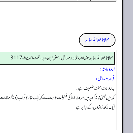
مولانا عطا اللہ ساجد
مولانا عطا الله ساجد حفظ الله، فوائد و مسائل، سنن ابن ماجه، تحت الحديث3117
اردو حاشہ:
فوائد و مسائل:
یہ روایت سخت ضعیف ہے۔
مکہ میں یعنی خانہ کعبہ میں صرف نماز کی فضیلت ثابت ہے کہ ایک نماز کا ثواب (دیگر مقامات پ
ایک لاکھ نمازوں کے برابر ہے