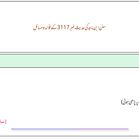
سنن ابن ماجہ کی حدیث نمبر 3117 کے فوائد و مسائل
ر پڑھی ہوئی)
[سنن