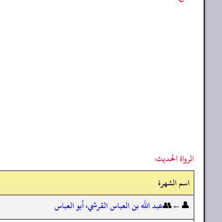
الرواة الحديث:
اسم الشهرة
👤←👥
عبد الله بن العباس القرشي، أبو العباس