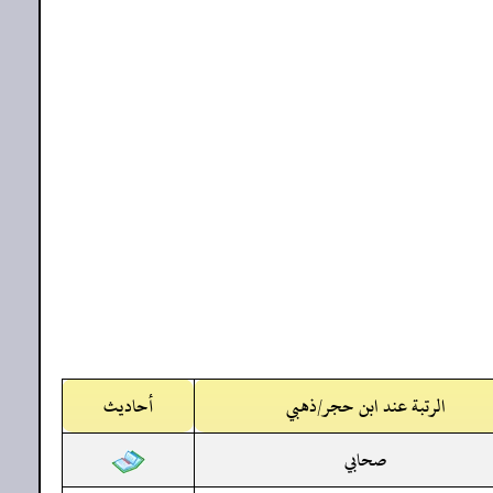
الرتبة عند ابن حجر/ذهبي
أحاديث
صحابي