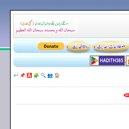
↩️
📌
🅰️
🧩
🔍
👥
🏠