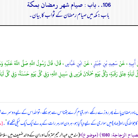
106. . باب : صيام شهر رمضان بمكة
باب: مکہ میں صیام رمضان کے ثواب کا بیان۔
ْ
أَبِيهِ
، عَنْ
سَعِيدِ بْنِ جُبَيْرٍ
، عَنْ
ابْنِ عَبَّاسٍ
، قَالَ: قَالَ رَسُولُ اللَّهِ صَلَّى اللَّهُ عَلَيْهِ وَسَ
 لَيْلَةٍ عِتْقَ رَقَبَةٍ، وَكُلِّ يَوْمٍ حُمْلَانَ فَرَسٍ فِي سَبِيلِ اللَّهِ، وَفِي كُلِّ يَوْمٍ حَسَنَةً، وَفِي كُلِّ لَيْ
میں ماہ رمضان پائے پھر روزے رکھے، اور قیام کرے جتنا اس سے ہو سکے، تو اللہ اس کے لیے دوسرے شہرو
[س
لہ کی راہ (جہاد) میں سواری کے لیے دیا گیا ہو، ہر دن اور ہر رات کے بدلے ایک ایک نیکی لکھے گا
“
۔
‏‏‏‏ (سند میں عبدالرحیم متروک اور ان کے والد ضعیف ہیں، ملاحظہ ہ