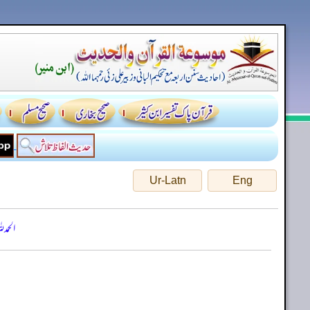
Ur-Latn
Eng
الحمد