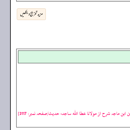
مزید تخریج دیکھیں
 ابن ماجہ شرح از مولانا عطا الله ساجد، حدیث/صفحہ نمبر: 3117]