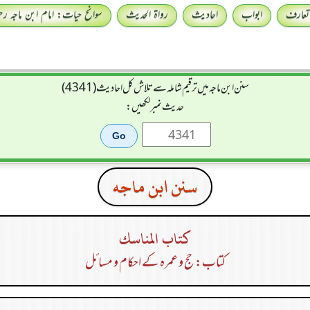
تعارف
ابواب
احادیث
رواۃ الحدیث
سوانح حیات: امام ابن ماجہ رحمہ
سنن ابن ماجہ میں ترقیم شاملہ سے تلاش کل احادیث (4341)
حدیث نمبر لکھیں:
سنن ابن ماجه
كتاب المناسك
کتاب: حج و عمرہ کے احکام و مسائل