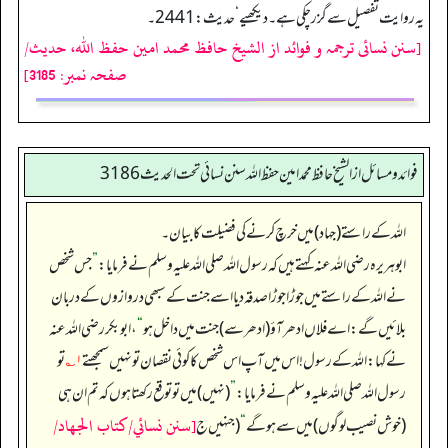
یہ روایت تفصیل سے گزر چکی ہے۔ دیکھیے‘ حدیث:2441۔
[سنن نسائی ترجمہ و فوائد از الشیخ حافظ محمد امین حفظ اللہ، حدیث/
صفحہ نمبر: 3185]
فوائد ومسائل از الشيخ حافظ محمد امين حفظ الله سنن نسائي تحت الحديث3186
اللہ کے راستے (جہاد) میں خرچ کرنے کی فضیلت کا بیان۔
ابوہریرہ رضی الله عنہ کہتے ہیں کہ رسول اللہ صلی اللہ علیہ وسلم نے فرمایا:
”
جس شخص
نے اللہ کے راستے میں جوڑا جوڑا صدقہ دیا اسے جنت کے سبھی دروازوں کے دربان
بلائیں گے: اے فلاں ادھر آؤ (ادھر سے) جنت میں داخل ہو
“
، ابوبکر رضی اللہ عنہ
نے کہا: اللہ کے رسول! اس میں آپ اس شخص کا کوئی نقصان تو نہیں سمجھتے
۱؎
تو
رسول اللہ صلی اللہ علیہ وسلم نے فرمایا:
”
(نہیں) میں تو توقع رکھتا ہوں کہ تم ان ہی
[سنن نسائي/كتاب الجهاد/
(خوش نصیب لوگوں) میں سے ہو گے
“
(جنہیں ج