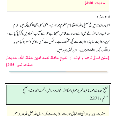
حدیث: 3186]
اردو حاشہ:
اس روایت میں فی سبیل اللہ کا لفظ عام معلوم ہوتا ہے، یعنی کسی بھی اچھی جگہ میں۔ امام
صاحب رحمہ اللہ نے شاید اسے جہاد سے خاص سمجھا ہے جو اسے کتاب الجہاد میں ذکر کیا گیا ہے،
نیز یہ روایت سابقہ روایت سے کچھ مختلف ہے۔ ممکن ہے کسی راوی کو سہو ہوگیا ہو یا یہ
دوالگ الگ واقعات ہوں۔ اور یہ کوئی بعید نہیں۔
[سنن نسائی ترجمہ و فوائد از الشیخ حافظ محمد امین حفظ اللہ، حدیث/
صفحہ نمبر: 3186]
الشيخ الحديث مولانا عبدالعزيز علوي حفظ الله، فوائد و مسائل، تحت الحديث ، صحيح
مسلم: 2371
حضرت ابوہریرہ رضی اللہ تعالیٰ عنہ سے روایت ہے کہ رسول اللہ صلی اللہ علیہ وسلم