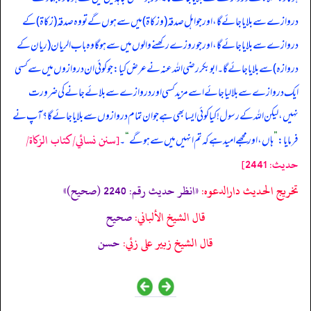
دروازے سے بلایا جائے گا، اور جو اہل صدقہ (و زکاۃ) میں سے ہوں گے تو وہ صدقہ (زکاۃ) کے
دروازے سے بلایا جائے گا، اور جو روزے رکھنے والوں میں سے ہو گا وہ باب الریان (ریان کے
دروازہ) سے بلایا جائے گا۔ ابوبکر رضی اللہ عنہ نے عرض کیا: جو کوئی ان دروازوں میں سے کسی
ایک دروازے سے بلا لیا جائے اسے مزید کسی اور دروازے سے بلائے جانے کی ضرورت
نہیں، لیکن اللہ کے رسول! کیا کوئی ایسا بھی ہے جو ان تمام دروازوں سے بلایا جائے گا؟ آپ نے
[سنن نسائي/كتاب الزكاة/
فرمایا:
”
ہاں، اور مجھے امید ہے کہ تم انہیں میں سے ہو گے
“
۔
حدیث: 2441]
تخریج الحدیث دارالدعوہ:
«انظر حدیث رقم: 2240 (صحیح)»
قال الشيخ الألباني:
صحيح
قال الشيخ زبير على زئي:
حسن