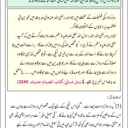
فوائد ومسائل از الشيخ حافظ محمد امين حفظ الله سنن نسائي تحت الحديث2240
روزہ دار کی فضیلت کے سلسلے میں ابوامامہ رضی الله عنہ والی حدیث میں محمد بن ابی
یعقوب پر راویوں کے اختلاف کا ذکر۔
ابوہریرہ رضی الله عنہ رسول اللہ صلی اللہ علیہ وسلم سے روایت کرتے ہیں کہ آپ
صلی اللہ علیہ وسلم نے فرمایا:
”
جو شخص اللہ کی راہ میں جوڑا دے گا
۱؎
اسے جنت میں بلا
کر پکارا جائے گا، اے اللہ کے بندے! یہ تیری نیکی ہے، تو جو شخص نمازی ہو گا وہ
صلاۃ کے دروازے سے بلایا جائے گا، اور جو مجاہدین میں سے ہو گا وہ جہاد والے
دروازہ سے بلایا جائے گا، اور جو صدقہ دینے والوں میں سے ہو گا وہ ص۔۔۔۔ (مکمل
[سنن نسائي/كتاب الصيام/حدیث: 2240]
حدیث اس نمبر پر پڑھیے۔)
اردو حاشہ:
(1)
”
یہ دروازہ بہت اچھا ہے۔
“
گویا اس نیکی کے لیے ایک مخصوص دروازہ ہے جہاں سے
اس کے حاملین کو عزت کے ساتھ داخل کیا جائے گا۔
”
فِي سَبِيلِ اللَّهِ
“
سے مراد ہر اچھی جگہ بھی
ہو سکتی ہے اور خاص جہاد بھی کیونکہ قرآن مجید میں فی سبیل اللہ عام طور پر جہاد کے لیے