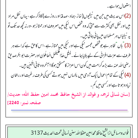
استعمال ہوا ہے۔
(2)
اس حدیث میں جن میں نیکیوں (نماز، جہاد، صدقہ اور روزے) کا ذکر ہے، یہاں نفل مراد
ہیں اور نفل بھی کثرت سے حتیٰ کہ وہ شخص اس نیکی میں معروف اور ممتاز ہو، ورنہ کچھ حد تک تو
یہ نیکیاں ہر مسلمان میں پائی جاتی ہیں۔
(3)
”
ہاں
“
ظاہر ہے جو شخص مجسمہ نیکی ہے اور نیکی میں ممتاز ہے، اس کا حق ہے کہ اسے ہر
طرف سے عزت افزائی کے لیے بلایا جائے۔ لِمِثْلِ ھٰذَا فَلْیَعْمَلِ الْعَامِلُوْنَ اور حضرت ابوبکر صدیق
رضی اللہ عنہ سے بڑھ کر امت میں کون اس اعزاز کا مستحق ہوگا؟ آخر وہ ثَانِیَ اثْنَیْنِ ہیں۔
(4)
نیکی کے تمام اعمال ایک آدمی میں یکساں نہیں ہوتے کسی کی طرف رغبت اور رجحان
زیادہ ہوتا ہے اور کسی میں کم۔
[سنن نسائی ترجمہ و فوائد از الشیخ حافظ محمد امین حفظ اللہ، حدیث/
صفحہ نمبر: 2240]
فوائد ومسائل از الشيخ حافظ محمد امين حفظ الله سنن نسائي تحت الحديث3137