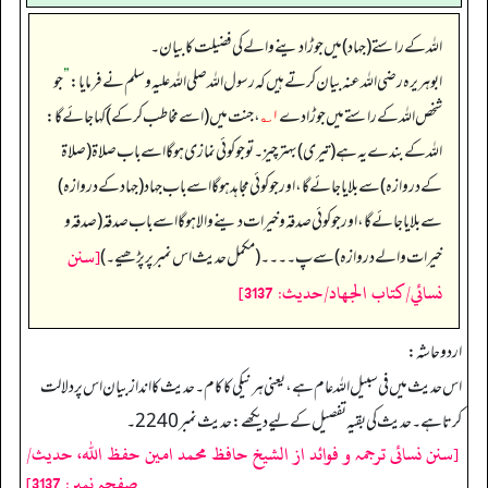
اللہ کے راستے (جہاد) میں جوڑا دینے والے کی فضیلت کا بیان۔
ابوہریرہ رضی الله عنہ بیان کرتے ہیں کہ رسول اللہ صلی اللہ علیہ وسلم نے فرمایا:
”
جو
شخص اللہ کے راستے میں جوڑا دے
۱؎
، جنت میں (اسے مخاطب کر کے) کہا جائے گا:
اللہ کے بندے یہ ہے (تیری) بہتر چیز۔ تو جو کوئی نمازی ہو گا اسے باب صلاۃ (صلاۃ
کے دروازہ) سے بلایا جائے گا، اور جو کوئی مجاہد ہو گا اسے باب جہاد (جہاد کے دروازہ)
سے بلایا جائے گا، اور جو کوئی صدقہ و خیرات دینے والا ہو گا اسے باب صدقہ (صدقہ و
[سنن
خیرات والے دروازہ) سے پ۔۔۔۔ (مکمل حدیث اس نمبر پر پڑھیے۔)
نسائي/كتاب الجهاد/حدیث: 3137]
اردو حاشہ:
اس حدیث میں فی سبیل اللہ عام ہے، یعنی ہر نیکی کا کام۔ حدیث کا انداز بیان اس پر دلالت
کرتا ہے۔ حدیث کی بقیہ تفصیل کے لیے دیکھے: حدیث نمبر2240۔
[سنن نسائی ترجمہ و فوائد از الشیخ حافظ محمد امین حفظ اللہ، حدیث/
صفحہ نمبر: 3137]