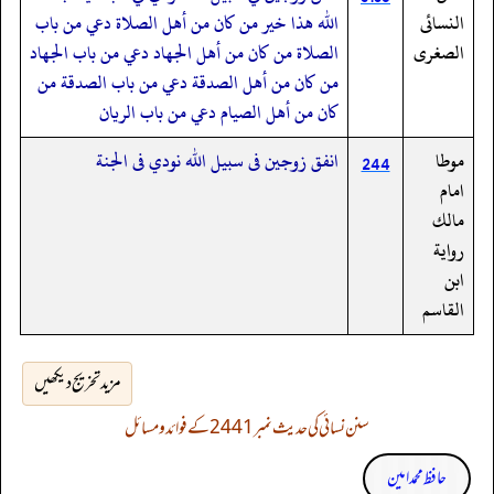
النسائى
الله هذا خير من كان من أهل الصلاة دعي من باب
الصغرى
الصلاة من كان من أهل الجهاد دعي من باب الجهاد
من كان من أهل الصدقة دعي من باب الصدقة من
كان من أهل الصيام دعي من باب الريان
موطا
انفق زوجين فى سبيل الله نودي فى الجنة
244
امام
مالك
رواية
ابن
القاسم
مزید تخریج دیکھیں
سنن نسائی کی حدیث نمبر 2441 کے فوائد و مسائل
حافظ محمد امین