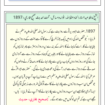
الشيخ حافط عبدالستار الحماد حفظ الله، فوائد و مسائل، تحت الحديث صحيح بخاري:1897
1897. حضرت ابوہریرۃ ؓ سے روایت ہے کہ رسول اللہ صلی اللہ علیہ وسلم نے
فرمایا:
”
جو شخص اللہ کی راہ میں ایک جوڑا خرچ کرے گا تو اسے جنت کے دروازوں سے
بلایا جائے گا۔ اسے کہا جائے گا: اللہ کے بندے!یہ دروازہ بہتر ہے پھر نمازیوں کو
نماز کے دروازے سے بلایا جائے گا اور مجاہدین کو جہاد کے دروازے سے آواز دی
جائے گی اور روزہ داروں کو باب ریان سے پکارا جائے گا اور صدقہ کرنے والوں کو
صدقے کے دروازے سے اندر آنے کی دعوت دی جائے گی۔
“
حضرت ابو بکر ؓ نے
عرض کیا: اللہ کے رسول صلی اللہ علیہ وسلم ! میرے ماں باپ آپ پر قربان ہوں۔
جو شخص ان سب دروازوں سے پکارا جائے گا اسے تو کوئی ضرورت نہ ہوگی تو کیا کوئی
ایسا آدمی ہوگا جسے ان سب دروازوں سے پکارا جائے گا؟آپ نے فرمایا:
”
ہاں،
[صحيح بخاري، حديث
مجھے امید ہے کہ تم ان لوگوں میں سے ہوگے۔
“