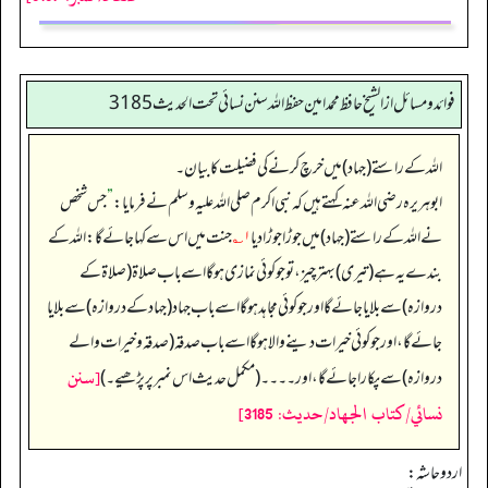
فوائد ومسائل از الشيخ حافظ محمد امين حفظ الله سنن نسائي تحت الحديث3185
اللہ کے راستے (جہاد) میں خرچ کرنے کی فضیلت کا بیان۔
ابوہریرہ رضی الله عنہ کہتے ہیں کہ نبی اکرم صلی اللہ علیہ وسلم نے فرمایا:
”
جس شخص
نے اللہ کے راستے (جہاد) میں جوڑا جوڑا دیا
۱؎
جنت میں اس سے کہا جائے گا: اللہ کے
بندے یہ ہے (تیری) بہتر چیز، تو جو کوئی نمازی ہو گا اسے باب صلاۃ (صلاۃ کے
دروازہ) سے بلایا جائے گا اور جو کوئی مجاہد ہو گا اسے باب جہاد (جہاد کے دروازہ) سے بلایا
جائے گا، اور جو کوئی خیرات دینے والا ہو گا اسے باب صدقہ (صدقہ و خیرات والے
[سنن
دروازہ) سے پکارا جائے گا، اور۔۔۔۔ (مکمل حدیث اس نمبر پر پڑھیے۔)
نسائي/كتاب الجهاد/حدیث: 3185]
اردو حاشہ: