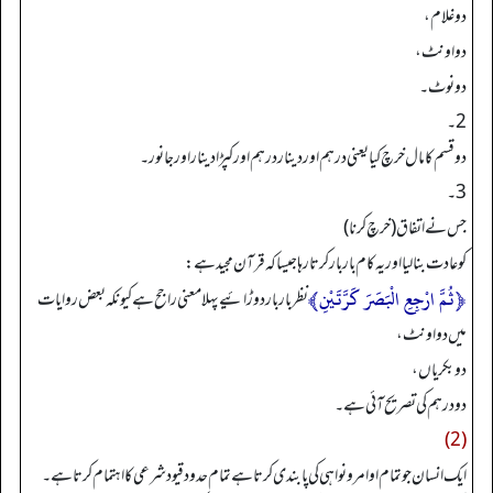
دو غلام،
دو اونٹ،
دونوٹ۔
2۔
دو قسم کا مال خرچ کیا یعنی درہم اور دینار درہم اور کپڑا دینار اور جانور۔
3۔
جس نے اتفاق (خرچ کرنا)
کو عادت بنا لیا اور یہ کام بار بار کرتا رہا جیسا کہ قرآن مجید ہے:
﴿ثُمَّ ارْجِعِ الْبَصَرَ كَرَّتَيْنِ﴾
نظر بار بار دوڑائیے پہلا معنی راجح ہے کیونکہ بعض روایات
میں دو اونٹ،
دو بکریاں،
دو درہم کی تصریح آئی ہے۔
(2)
ایک انسان جو تمام اوامرونواہی کی پابندی کرتا ہے تمام حدود قیود شرعی کا اہتمام کرتا ہے۔