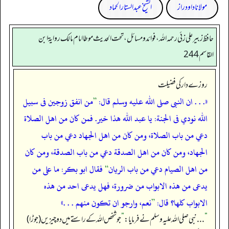
مولانا داود راز
الشیخ عبدالستار الحماد
حافظ زبير على زئي رحمه الله، فوائد و مسائل، تحت الحديث موطا امام مالك رواية ابن
القاسم 244
روزے دار کی فضیلت
«. . . ان النبى صلى الله عليه وسلم قال:
”
من انفق زوجين فى سبيل
الله نودي فى الجنة: يا عبد الله هذا خير. فمن كان من اهل الصلاة
دعي من باب الصلاة، ومن كان من اهل الجهاد دعي من باب
الجهاد، ومن كان من اهل الصدقة دعي من باب الصدقة، ومن كان
من اهل الصيام دعي من باب الريان
“
فقال ابو بكر: ما على من
يدعى من هذه الابواب من ضرورة، فهل يدعى احد من هذه
الابواب كلها؟ قال:
”
نعم، وارجو ان تكون منهم . . .»
”
... نبی صلی اللہ علیہ وسلم نے فرمایا:
”
جو شخص اللہ کے راستے میں دو چیزیں (جوڑا)