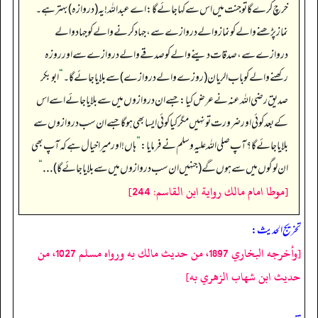
خرچ کرے گا تو جنت میں اس سے کہا جائے گا: اے عبداللہ! یہ (دروازہ) بہتر ہے۔
نماز پڑھنے والے کو نماز والے دروازے سے، جہاد کرنے والے کو جہاد والے
دروازے سے، صدقات دینے والے کو صدقے والے دروازے سے اور روزہ
رکھنے والے کو باب الریان (روزے والے دروازے) سے بلایا جائے گا۔
“
ابوبکر
صدیق رضی اللہ عنہ نے عرض کیا: جسے ان دروازوں میں سے بلایا جائے اسے اس
کے بعد کوئی اور ضرورت تو نہیں مگر کیا کوئی ایسا بھی ہوگا جسے ان سب دروازوں سے
بلایا جائے گا؟ آپ صلی اللہ علیہ وسلم نے فرمایا:
”
ہاں! اور میرا خیال ہے کہ آپ بھی
ان لوگوں میں سے ہوں گے (جنہیں ان سب دروازوں میں سے بلایا جائے گا) ...
“
[موطا امام مالك رواية ابن القاسم: 244]
تخریج الحدیث:
[وأخرجه البخاري 1897، من حديث مالك به ورواه مسلم 1027، من
حديث ابن شهاب الزهري به]