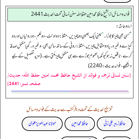
فوائد ومسائل از الشيخ حافظ محمد امين حفظ الله سنن نسائي تحت الحديث2441
اردو حاشہ:
”
کسی بھی چیز کا جوڑا۔
“
یعنی ایک جیسی دو چیزیں، مثلاً: دو اونٹ، دو غلم، دو روٹیاں اور دو
کپڑے وغیرہ۔ یا دو متقابل چیزیں، مثلاً: روٹی کے ساتھ سالن بھی، وغیرہ۔ گویا مکمل صدقہ
کرے، ناقص نہ ہو کیونکہ بالعموم جوڑے سے ہی مکمل چیز بنتی ہے۔ (مزید تفصیل کے لیے
دیکھیے، فوائد حدیث: 2240)
[سنن نسائی ترجمہ و فوائد از الشیخ حافظ محمد امین حفظ اللہ، حدیث/
صفحہ نمبر: 2441]
تخریج الحدیث کے تحت دیگر کتب سے حدیث کے فوائد و مسائل
حافظ زبیر علی زئی
حافظ محمد امین
مولانا عبد العزیز علوی