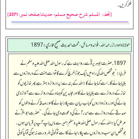
فکر کریں۔
[تحفۃ المسلم شرح صحیح مسلم، حدیث/صفحہ نمبر: 2371]
مولانا داود راز رحمه الله، فوائد و مسائل، تحت الحديث صحيح بخاري: 1897
1897. حضرت ابوہریرۃ ؓ سے روایت ہے کہ رسول اللہ صلی اللہ علیہ وسلم نے
فرمایا:
”
جو شخص اللہ کی راہ میں ایک جوڑا خرچ کرے گا تو اسے جنت کے دروازوں سے
بلایا جائے گا۔ اسے کہا جائے گا: اللہ کے بندے!یہ دروازہ بہتر ہے پھر نمازیوں کو
نماز کے دروازے سے بلایا جائے گا اور مجاہدین کو جہاد کے دروازے سے آواز دی
جائے گی اور روزہ داروں کو باب ریان سے پکارا جائے گا اور صدقہ کرنے والوں کو
صدقے کے دروازے سے اندر آنے کی دعوت دی جائے گی۔
“
حضرت ابو بکر ؓ نے
عرض کیا: اللہ کے رسول صلی اللہ علیہ وسلم ! میرے ماں باپ آپ پر قربان ہوں۔
جو شخص ان سب دروازوں سے پکارا جائے گا اسے تو کوئی ضرورت نہ ہوگی تو کیا کوئی