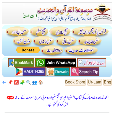
↩️
📌
🅰️
🧩
🔍
👥
🏠
Book Store
Ur-Latn
Eng
الحمدللہ! حدیث مبارک کی کتاب السنن الكبرى للبيهقي اردو عربی سرچ سہولت کے ساتھ
پیش کر دی گئی ہے۔