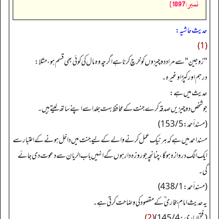
نمبر:1897]
حدیث حاشیہ:
(1)
"زوجین" سے مراد دو چیزوں کو خرچ کرنا ہے اگرچہ وہ مال کی کوئی بھی قسم ہو، مثلا:
درہم اور کپڑا وغیرہ۔
حدیث میں ہے:
جو شخص دو چیزیں صدقہ کرے جنت کے محافظ بہت جلد اسے اپنے ساتھ لیتے ہیں۔
(مسندأحمد: 153/5)
مسند احمد میں ہے کہ ہر نیک عمل کرنے والے کے لیے جنت میں داخل ہونے کے اعتبار سے
ایک الگ دروازہ ہو گا، چنانچہ جو روزہ دار ہوں گے انہیں باب الریان سے دعوت دی جائے
گی۔
(مسندأحمد: 438/1)
یہ حدیث امام بخاری ؒ کے مقصود کی وضاحت کرتی ہے۔
(فتح الباري: 145/4)
(2)