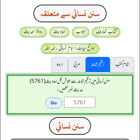
سنن نسائي سے متعلقہ
کتاب تعارف
ابواب
احادیث
رواۃ الحدیث
سوانح حیات: امام نسائی رحمہ اللہ
تمام کتب
ترقیم شاملہ
عربی
اردو
سنن نسائی میں ترقیم شاملہ سے تلاش کل احادیث (5761)
حدیث نمبر لکھیں:
سنن نسائي