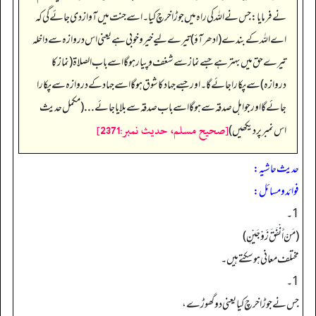
نے فرمایا: جس نے اللہ کی راہ میں جوڑا خرچ کیا۔ اسے جنت میں آواز دی جائے گی کہ
اے اللہ کے بندے (ادھر آؤ) تیرے لیے خیرو خوبی ہے یعنی اس دروازہ سے داخلہ
تیرے حق میں بہتر ہے جسے نماز سے شغف و پیار ہو گا اسے باب الصلاۃ (نماز کا
دروازہ) سے پکارا جائےگا۔ اور جسے جہاد کا شوق ہوگا اسے جہاد کے دروازہ سے پکارا
جائے گا اور جو اہل صدقہ سے ہو گا اسے باب صدقہ سے بلایا جائے... (مکمل حدیث
[صحيح مسلم، حديث نمبر:2371]
اس نمبر پر دیکھیں)
حدیث حاشیہ:
فوائد ومسائل:
1۔
(مَنْ أَنْفَقَ زَوْجَيْنِ)
مختلف معانی ہو سکتے ہیں۔
1۔
جس نے جوڑا خرچ کیا یعنی دو گھوڑے،