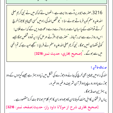
3216. حضرت ابوہریرہ ؓسے روایت ہے، انھوں نے کہا کہ میں نے نبی کریم صلی
اللہ علیہ وسلم کو یہ فرماتے ہوئے سنا:
”
جو شخص اللہ کی راہ میں کسی بھی چیز کا جوڑا خرچ
کرتے تو جنت کے پاسبان اسے ہر دروازے دے دعوت دیں گے کہ اے فلاں!
اس دروازے سے اندر آجاؤ۔
“
حضرت ابوبکر ؓ نے عرض کیا: یہ تو وہ شخص ہوگا جسے
کوئی نقصان نہیں ہوگا۔ نبی کریم صلی اللہ علیہ وسلم نے فرمایا:
”
مجھے امید ہے کہ تم انھی
[صحيح بخاري، حديث نمبر:3216]
میں سے ہوگے۔
“
حدیث حاشیہ:
اللہ کی راہ میں جو چیز بھی خرچ کی جائے وہ جوڑے کی شکل میں زیادہ بہتر ہے جیسے کپڑوں کے دو
جوڑے یا دو روپے یا دو قرآن شریف وغیرہ وغیرہ۔
یہ بہترین صدقہ ہوگا۔
یہاں فرشتوں کا اہل جنت کو بلانا ان کا وجود اور ان کا ہم کلام ہونا ثابت کرنا مقصود ہے۔
[صحیح بخاری شرح از مولانا داود راز، حدیث/صفحہ نمبر: 3216]