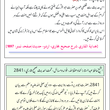
اس حدیث سے قطعی طور پر حضرت ابوبکر ؓ کے جنتی ہونے کا پتہ چلتا ہے بلکہ آپ انبیائے
کرام ؑ کے بعد اہل جنت میں سب سے اعلیٰ و افضل ہوں گے کہ فرشتے انہیں جنت کے ہر
دروازے سے اندر آنے کی دعوت دیں گے۔
اس بنا پر ان لوگوں کا کردار انتہائی قابل افسوس ہے جو اسلام کے اس مایہ ناز فرزند کی شان میں
گستاخی کرتے ہیں۔
[هداية القاري شرح صحيح بخاري، اردو، حدیث/صفحہ نمبر: 1897]
الشيخ حافط عبدالستار الحماد حفظ الله، فوائد و مسائل، تحت الحديث صحيح بخاري:2841
2841. حضرت ابو ہریرہ ؓسے روایت ہے، وہ نبی صلی اللہ علیہ وسلم سے بیان
کرتے ہیں کہ آپ نے فرمایا:
”
جو شخص اللہ کی راہ میں ایک جوڑا خرچ کرے گااسے
جنت کے خازن بلائیں گے۔ ہردروازے کا خازن کہے گا: اے فلاں!تو میری
طرف آ۔
“
حضرت ابو بکر ؓنے عرض کیا: اللہ کے رسول اللہ صلی اللہ علیہ وسلم !اسے