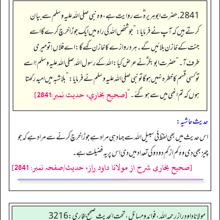
2841. حضرت ابو ہریرہ ؓسے روایت ہے، وہ نبی صلی اللہ علیہ وسلم سے بیان
کرتے ہیں کہ آپ نے فرمایا:
”
جو شخص اللہ کی راہ میں ایک جوڑا خرچ کرے گااسے
جنت کے خازن بلائیں گے۔ ہردروازے کا خازن کہے گا: اے فلاں!تو میری
طرف آ۔
“
حضرت ابو بکر ؓنے عرض کیا: اللہ کے رسول اللہ صلی اللہ علیہ وسلم !اسے
تو کسی قسم کا خطرہ نہیں ہوگا تو نبی صلی اللہ علیہ وسلم نے فرمایا:
”
بلا شبہ میں امید رکھتا
[صحيح بخاري، حديث نمبر:2841]
ہوں کہ تم انھی میں سے ہو گئے۔
“
حدیث حاشیہ:
اس حدیث میں بھی لفظ فی سبیل اللہ سے جہاد ہی مراد ہے جوڑا خرچ کرنے سے مراد ہے کہ جو
چیز بھی دی وہ کم از کم دو دو کی تعداد میں دی اس پر یہ فضیلت ہے۔
[صحیح بخاری شرح از مولانا داود راز، حدیث/صفحہ نمبر: 2841]
مولانا داود راز رحمه الله، فوائد و مسائل، تحت الحديث صحيح بخاري: 3216