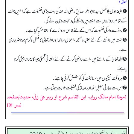
تفقه:
➊ خلیفہ اول بلافصل سیدنا ابوبکر الصدیق رضی اللہ عنہ کی بہت بڑی فضیلت ہے کہ انہیں جنت
کے تمام دروازوں سے جنت میں داخلے کی دعوت دی جائے گی۔
➋ روزے دار کی فضیلت کہ اس کے لئے خاص دروازے کا اہتمام کیا گیا ہے۔
➌ جنت میں داخلے کے لئے عقیدہ صحیحہ، اعمال صالحہ اور اللہ تعالیٰ کا فضل و کرم ہونا ضروری
ہے۔
➎ اللہ تعالیٰ کے راستے میں، اسے راضی کرنے کے لئے انتہائی قیمتی چیز کا نذرانہ پیش کرنا
چاہئے۔
➏ ہر وقت نیکیوں میں مسابقت کی کوشش کرنی چاہئے۔
➐ اس سے جہاد فی سبیل اللہ اور صدقہ کی فضیلت ثابت ہوتی ہے۔
[موطا امام مالک روایۃ ابن القاسم شرح از زبیر علی زئی، حدیث/صفحہ
نمبر: 31]