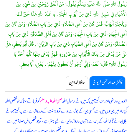
رَسُولَ اللَّهِ صَلَّى اللَّهُ عَلَيْهِ وَسَلَّمَ يَقُولُ:" مَنْ أَنْفَقَ زَوْجَيْنِ مِنْ شَيْءٍ مِنَ
الْأَشْيَاءِ فِي سَبِيلِ اللَّهِ، دُعِيَ مِنْ أَبْوَابِ الْجَنَّةِ , يَا عَبْدَ اللَّهِ هَذَا خَيْرٌ لَكَ،
وَلِلْجَنَّةِ أَبْوَابٌ، فَمَنْ كَانَ مِنْ أَهْلِ الصَّلَاةِ، دُعِيَ مِنْ بَابِ الصَّلَاةِ، وَمَنْ كَانَ مِنْ
أَهْلِ الْجِهَادِ، دُعِيَ مِنْ بَابِ الْجِهَادِ، وَمَنْ كَانَ مِنْ أَهْلِ الصَّدَقَةِ، دُعِيَ مِنْ بَابِ
الصَّدَقَةِ، وَمَنْ كَانَ مِنْ أَهْلِ الصِّيَامِ، دُعِيَ مِنْ بَابِ الرَّيَّانِ" , قَالَ أَبُو بَكْرٍ: هَلْ
عَلَى مَنْ يُدْعَى مِنْ تِلْكَ الْأَبْوَابِ مِنْ ضَرُورَةٍ، فَهَلْ يُدْعَى مِنْهَا كُلِّهَا أَحَدٌ يَا
رَسُولَ اللَّهِ؟ قَالَ:" نَعَمْ، وَإِنِّي أَرْجُو أَنْ تَكُونَ مِنْهُمْ" , يَعْنِي: أَبَا بَكْرٍ.
ڈاکٹر عبدالرحمٰن فریوائی
حافظ محمد امین
ابوہریرہ رضی الله عنہ کہتے ہیں کہ
میں نے رسول اللہ
صلی اللہ علیہ وسلم
کو فرماتے سنا کہ جو شخص اللہ
کی راہ میں چیزوں میں سے کسی چیز کے جوڑے دے تو وہ جنت کے دروازے سے یہ کہتے ہوئے
بلایا جائے گا کہ اللہ کے بندے! آ جا یہ دروازہ تیرے لیے بہتر ہے، تو جو شخص اہل صلاۃ میں سے
ہو گا وہ صلاۃ کے دروازے سے بلایا جائے گا۔ اور جو شخص مجاہدین میں سے ہو گا وہ جہاد کے