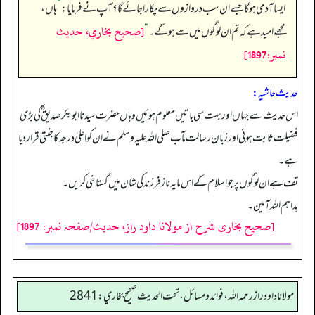
ایسا آدمی ہوگا جسے ان سب دروازوں سے پکارا جائے گا؟آپ نے فرمایا:
”
ہاں،
[صحيح بخاري، حديث
مجھے امید ہے کہ تم ان لوگوں میں سے ہوگے۔
“
نمبر:1897]
حدیث حاشیہ:
اس حدیث سے جہاں اور بہت سی باتیں معلوم ہوئیں وہاں حضرت سیدنا ابوبکر صدیق ؓ کی بڑی
فضیلت ثابت ہوئی اور زبان رسالت مآب صلی اللہ علیہ وسلم نے ان کو اعلیٰ درجہ کا جنتی قرار دیا
ہے۔
تف ہے ان لوگوں پر جو اسلام کے اس مایہ ناز فرزند کی شان میں گستاخی کریں۔
هداهم اللہ آمین۔
[صحیح بخاری شرح از مولانا داود راز، حدیث/صفحہ نمبر: 1897]
مولانا داود راز رحمه الله، فوائد و مسائل، تحت الحديث صحيح بخاري: 2841