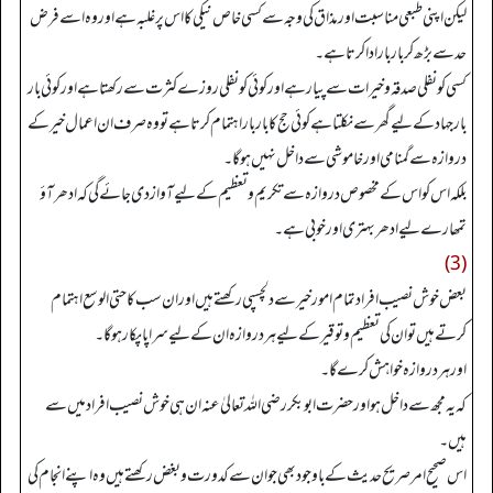
لیکن اپنی طبعی مناسبت اور مذاق کی وجہ سے کسی خاص نیکی کا اس پر غلبہ ہے اور وہ اسے فرض
حد سے بڑھ کر بار بار ادا کرتا ہے۔
کسی کو نفلی صدقہ وخیرات سے پیار ہے اور کوئی کو نفلی روزے کثرت سے رکھتا ہے اور کوئی بار
بار جہاد کے لیے گھر سے نکلتا ہے کوئی حج کا باربار اہتمام کرتا ہے تو وہ صرف ان اعمال خیر کے
دروازہ سے گمنامی اور خاموشی سے داخل نہیں ہو گا۔
بلکہ اس کو اس کے مخصوص دروازہ سے تکریم و تعظیم کے لیے آواز دی جائے گی کہ ادھر آؤ
تمھارے لیے ادھر بہتری اور خوبی ہے۔
(3)
بعض خوش نصیب افراد تمام امور خیر سے دلچسپی رکھتے ہیں اور ان سب کا حتی الوسع اہتمام
کرتے ہیں تو ان کی تعظیم و توقیر کے لیے ہر دروازہ ان کے لیے سراپا پکار ہو گا۔
اور ہر دروازہ خواہش کرے گا۔
کہ یہ مجھ سے داخل ہو اور حضرت ابو بکر رضی اللہ تعالیٰ عنہ ان ہی خوش نصیب افراد میں سے
ہیں۔
اس صحیح امر صریح حدیث کے باوجود بھی جو ان سے کدورت و بغض رکھتے ہیں وہ اپنے انجام کی