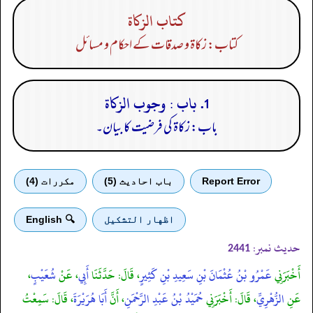
كتاب الزكاة
کتاب: زکاۃ و صدقات کے احکام و مسائل
1. باب : وجوب الزكاة
باب: زکاۃ کی فرضیت کا بیان۔
Report Error
باب احادیث (5)
مكررات (4)
اظهار التشكيل
🔍 English
حدیث نمبر:
2441
أَخْبَرَنِي
عَمْرُو بْنُ عُثْمَانَ بْنِ سَعِيدِ بْنِ كَثِيرٍ
، قَالَ: حَدَّثَنَا
أَبِي
، عَنْ
شُعَيْبٍ
،
عَنِ
الزُّهْرِيِّ
، قَالَ: أَخْبَرَنِي
حُمَيْدُ بْنُ عَبْدِ الرَّحْمَنِ
، أَنَّ
أَبَا هُرَيْرَةَ
، قَالَ: سَمِعْتُ