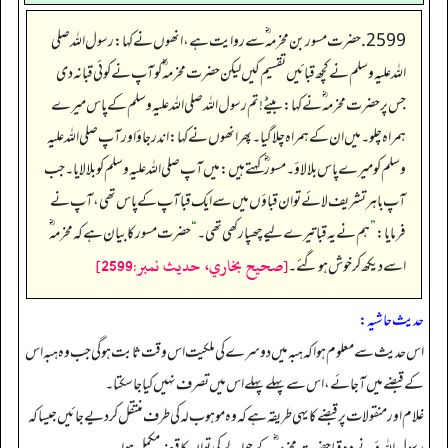
2599. حضرت مسور بن مخرمہ ؓ سے روایت ہے، انھوں نے کہا: رسول اللہ صلی
اللہ علیہ وسلم نے کچھ قبائیں تقسیم کیں لیکن حضرت مخرمہ ؓ کو آپ نے کوئی قبانہ دی
جس پر حضرت مخرمہ ؓ نے کہا: بیٹے!تم رسول اللہ صلی اللہ علیہ وسلم کے پاس میرے
ہمراہ چلو۔ میں ان کے ہمراہ چلا گیا۔ پھر انھوں نے کہا: اندر جاؤ اور آپ صلی اللہ علیہ
وسلم کو میرے پاس بلا لاؤ۔ مسور ؓ کہتے ہیں: میں آپ صلی اللہ علیہ وسلم کو بلا لایا۔ جب
آپ باہر تشریف لائے تو ان قباؤں میں سے ایک قبا آپ کے پاس تھی، آپ نے
فرمایا:
”
ہم نے یہ قباتیرے لیے چھپا رکھی تھی۔
“
حضرت مسور کا بیان ہے کہ مخرمہ ؓ
[صحيح بخاري، حديث نمبر:2599]
اسے دیکھ کر خوش ہوگئے۔
حدیث حاشیہ:
اس حدیث سے معلوم ہوا کہ ہبہ میں دوسرے کی ملکیت اس وقت ثابت ہو گی جب وہ ہبہ اس
کے قبضے میں آ جائے، اس سے پہلے پہلے اس میں تصرف نہیں کیا جا سکتا۔
غلام اور منقولات پر قبضے کا یہی طریقہ ہے کہ وہ موہوب لہ کی طرف منتقل کر دیے جائیں جیسا کہ