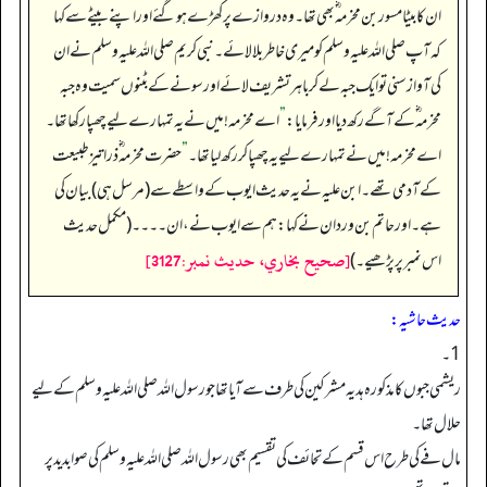
ان کا بیٹا مسور بن مخرمہ ؓ بھی تھا۔ وہ دروازے پر کھڑے ہوگئے اور اپنے بیٹے سے کہا
کہ آپ صلی اللہ علیہ وسلم کومیری خاطر بلا لائے۔ نبی کریم صلی اللہ علیہ وسلم نے ان
کی آواز سنی تو ایک جبہ لے کر باہر تشریف لائے اور سونے کے بٹنوں سمیت وہ جبہ
مخرمہ ؓکے آگے رکھ دیا اور فرمایا:
”
اے مخرمہ! میں نے یہ تمہارے لیے چھپا رکھا تھا۔
اے مخرمہ! میں نے تمہارے لیے یہ چھپا کررکھ لیا تھا۔
”
حضرت مخرمہ ؓ ذرا تیز طبیعت
کے آدمی تھے۔ ابن علیہ نے یہ حدیث ایوب کے واسطے سے (مرسل ہی) بیان کی
ہے۔ اور حاتم بن وردان نے کہا: ہم سے ایوب نے، ان۔۔۔۔ (مکمل حدیث
[صحيح بخاري، حديث نمبر:3127]
اس نمبر پر پڑھیے۔)
حدیث حاشیہ:
1۔
ریشمی جبوں کا مذکورہ ہدیہ مشرکین کی طرف سے آیاتھا جو رسول اللہ صلی اللہ علیہ وسلم کے لیے
حلال تھا۔
مال فے کی طرح اس قسم کے تحائف کی تقسیم بھی رسول اللہ صلی اللہ علیہ وسلم کی صوابدید پر