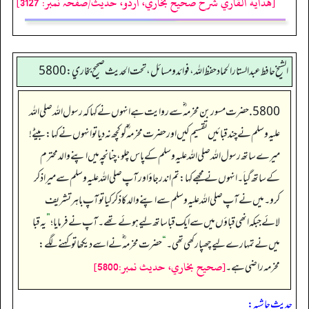
[هداية القاري شرح صحيح بخاري، اردو، حدیث/صفحہ نمبر: 3127]
الشيخ حافط عبدالستار الحماد حفظ الله، فوائد و مسائل، تحت الحديث صحيح بخاري:5800
5800. حضرت مسور بن مخرمہ ؓ سے روایت ہے انہوں نے کہا کہ رسول اللہ صلی اللہ
علیہ وسلم نے چند قبائیں تقسیم کیں اور حضرت مخرمہ ؓ کو کچھ نہ دیا تو انہوں نے کہا: بیٹے!
میرے ساتھ رسول اللہ صلی اللہ علیہ وسلم کے پاس چلو، چنانچہ میں اپنے والد محترم
کے ساتھ گیاَ۔ انہوں نے مجھے کہا: تم اندر جاؤ اور آپ صلی اللہ علیہ وسلم سے میرا ذکر
کرو۔ میں نے آپ صلی اللہ علیہ وسلم سے اپنے والد کا ذکر کیا تو آپ باہر تشریف
لائے جبکہ انھی قباؤں میں سے ایک قبا ساتھ لیے ہوئے تھے۔ آپ نے فرمایا؛
”
یہ قبا
میں نے تمہارے لیے چھپا رکھی تھی۔
“
حضرت مخرمہ ؓ نے اسے دیکھا تو کہنے لگے:
[صحيح بخاري، حديث نمبر:5800]
مخرمہ راضی ہے۔
حدیث حاشیہ: