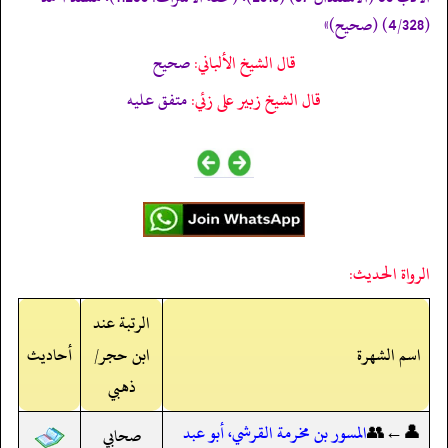
(4/328) (صحیح)»
قال الشيخ الألباني:
صحيح
قال الشيخ زبير على زئي:
متفق عليه
الرواة الحديث:
الرتبة عند
اسم الشهرة
ابن حجر/
أحاديث
ذهبي
👤←👥
المسور بن مخرمة القرشي، أبو عبد
صحابي