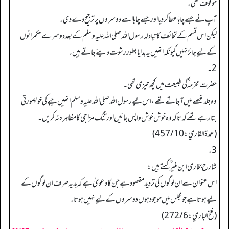
موقوف تھی۔
آپ نے جسے چاہا عطا کردیا اور جسے چاہا اسے دوسروں پر ترجیح دےدی۔
لیکن اس قسم کے تحائف کاتبادلہ رسول اللہ صلی اللہ علیہ وسلم کے بعد دوسرے حکمرانوں
کے لیے جائز نہیں کیونکہ انھیں یہ ہدایا بطور رشوت دیئے جاتےہیں۔
2۔
حضرت مخرمہ ؓ کی طبیعت میں کچھ تیزی تھی۔
وہ جلد غصے میں آجاتے تھے، اس لیے رسول اللہ صلی اللہ علیہ وسلم انھیں جبے کی خوبصورتی
بتارہے تھے کہ تاکہ وہ خوش خوش واپس جائیں اور تنگ مزاجی کا مظاہرہ نہ کریں۔
(عمدة القاري: 457/10)
3۔
شارح بخاری ابن منیر ؒ کہتے ہیں:
اس عنوان سے ان لوگوں کی تردید مقصود ہے جن کا دعویٰ ہے کہ ہدیہ صرف ان لوگوں کے
لیے ہوتا ہے جو مجلس میں موجود ہوں دوسروں کے لیے نہیں ہوتا۔
(فتح الباري: 272/6)