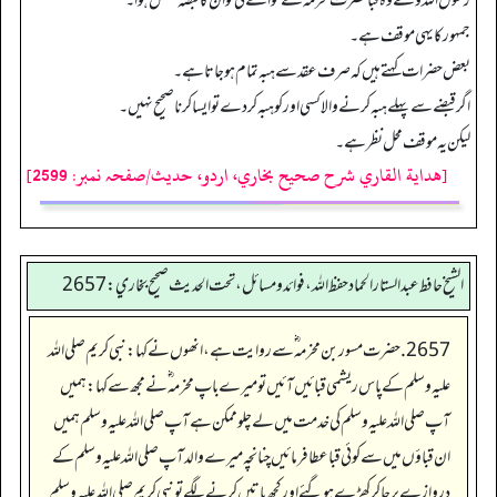
رسول اللہ ؤنے وہ قبا حضرت مخرمہ ؓ کے حوالے کی تو ان کا قبضہ مکمل ہوا۔
جمہور کا یہی موقف ہے۔
بعض حضرات کہتے ہیں کہ صرف عقد سے ہبہ تمام ہو جاتا ہے۔
اگر قبضے سے پہلے ہبہ کرنے والا کسی اور کو ہبہ کر دے تو ایسا کرنا صحیح نہیں۔
لیکن یہ موقف محل نظر ہے۔
[هداية القاري شرح صحيح بخاري، اردو، حدیث/صفحہ نمبر: 2599]
الشيخ حافط عبدالستار الحماد حفظ الله، فوائد و مسائل، تحت الحديث صحيح بخاري:2657
2657. حضرت مسور بن مخرمہ ؓ سے روایت ہے، انھوں نے کہا: نبی کریم صلی اللہ
علیہ وسلم کے پاس ریشمی قبائیں آئیں تو میرے باپ مخرمہ ؓ نے مجھ سے کہا: ہمیں
آپ صلی اللہ علیہ وسلم کی خدمت میں لے چلو ممکن ہے آپ صلی اللہ علیہ وسلم ہمیں
ان قباؤں میں سے کوئی قباعطا فرمائیں چنانچہ میرے والد آ پ صلی اللہ علیہ وسلم کے
دروازے پر جا کر کھڑے ہوگئے اور کچھ باتیں کرنے لگے تو نبی کریم صلی اللہ علیہ وسلم