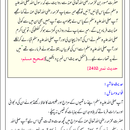
حضرت مسور بن مخرمہ رضی اللہ تعالیٰ عنہ سے روایت ہے کہ رسول اللہ صلی اللہ علیہ
وسلم کے پاس قبائیں آئیں تو مجھے میرے باپ مخرمہ رضی اللہ تعالیٰ عنہ نےکہا، مجھے
آپ صلی اللہ علیہ وسلم کے پاس لے چلو امید ہے آپ ہمیں بھی ان میں سے کوئی
عنایت فرما دیں گے، میرے باپ نے دروازہ پر کھڑے ہو کر گفتگو کی، تو نبی اکرم
صلی اللہ علیہ وسلم نے اس کی آواز پہچان لی اور آپ صلی اللہ علیہ وسلم قباء لے کر نکلے
اور آپ صلی اللہ علیہ وسلم اسے اس کی خوبیاں بتلاتے ہوئے فرما رہے تھے
”
میں
[صحيح مسلم،
نے یہ تمھارے لیے... (مکمل حدیث اس نمبر پر دیکھیں)
حديث نمبر:2432]
حدیث حاشیہ:
فوائد ومسائل:
آپ صلی اللہ علیہ وسلم اپنے ساتھیوں کے مزاج اور طبیعت کا لحاظ رکھتے ہوئے ان کی دلجوائی
اور مدارات فرماتے کہ بلاوجہ ان کے جذبات کو ٹھیس نہ پہنچے،
حضرت مخرمہ رضی اللہ تعالیٰ عنہ کے مزاج میں کچھ حدت و شدت تھی اس لیے آپ صلی اللہ