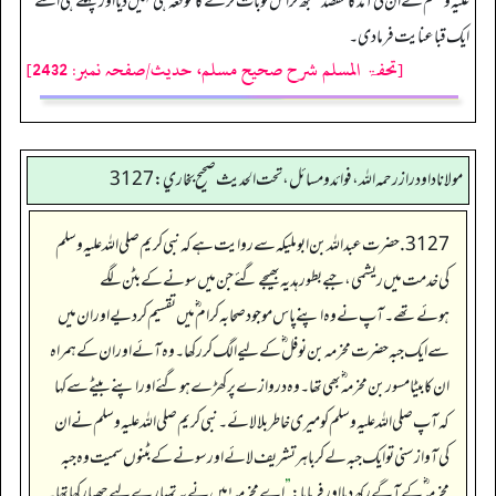
علیہ وسلم نے ان کی آمد کا مقصد سمجھ کر اس کو بات کرنے کا موقعہ ہی نہیں دیا اور پہلے ہی اسے
ایک قبا عنایت فرما دی۔
[تحفۃ المسلم شرح صحیح مسلم، حدیث/صفحہ نمبر: 2432]
مولانا داود راز رحمه الله، فوائد و مسائل، تحت الحديث صحيح بخاري: 3127
3127. حضرت عبداللہ بن ابو ملیکہ سے روایت ہے کہ نبی کریم صلی اللہ علیہ وسلم
کی خدمت میں ریشمی، جبے بطور ہدیہ بھیجے گئے جن میں سونے کے بٹن لگے
ہوئےتھے۔ آپ نے وہ اپنے پاس موجود صحابہ کرام ؓ میں تقسیم کردیے اور ان میں
سے ایک جبہ حضرت مخرمہ بن نوفل ؓ کے لیے الگ کررکھا۔ وہ آئے اور ان کے ہمراہ
ان کا بیٹا مسور بن مخرمہ ؓ بھی تھا۔ وہ دروازے پر کھڑے ہوگئے اور اپنے بیٹے سے کہا
کہ آپ صلی اللہ علیہ وسلم کومیری خاطر بلا لائے۔ نبی کریم صلی اللہ علیہ وسلم نے ان
کی آواز سنی تو ایک جبہ لے کر باہر تشریف لائے اور سونے کے بٹنوں سمیت وہ جبہ
مخرمہ ؓکے آگے رکھ دیا اور فرمایا:
”
اے مخرمہ! میں نے یہ تمہارے لیے چھپا رکھا تھا۔