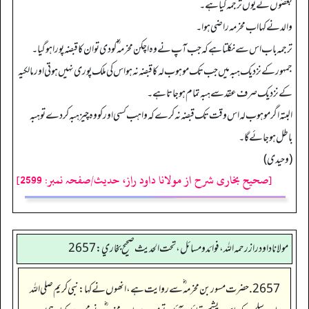
بعضوں نے یوں ترجمہ کیا ہے۔
والد نے کہا اب مخرمہ راضی ہوا۔
ترجمہ باب اس سے نکلتا ہے کہ جب آپ نے وہ اچکن مخرمہ ؓ کو دی تو ان کا قبضہ پورا ہوگیا۔
جمہور کے نزدیک ہبہ میں جب تک موہوب لہ کا قبضہ نہ ہو اس کی ملک پوری نہیں ہوتی اورمالکیہ
کے نزدیک صرف عقد سے ہبہ تمام ہوجاتا ہے۔
البتہ اگر موہوب لہ اس وقت تک قبضہ نہ کرے کہ واہب کسی اور کو وہ چیز ہبہ کردے تو ہبہ
باطل ہوجائے گا۔
(وحیدی)
[صحیح بخاری شرح از مولانا داود راز، حدیث/صفحہ نمبر: 2599]
مولانا داود راز رحمه الله، فوائد و مسائل، تحت الحديث صحيح بخاري: 2657
2657. حضرت مسور بن مخرمہ ؓ سے روایت ہے، انھوں نے کہا: نبی کریم صلی اللہ