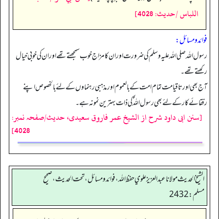
اللباس /حدیث: 4028]
فوائد ومسائل:
رسول اللہ صلی اللہ علیہ وسلم کی ضرورت اور ان کا مزاج خوب سمجھتے تھے اور ان کی خوبی خیال
رکھتے تھے۔
آج بھی اور تاقیامت تمام امت کے بالعموم اور مذہبی رہنماوں کے لئے بالخصوص اپنے
رفقائے کار کے لئے بھی رسول اللہ ؐکی ذات بہترین نمونہ ہے۔
[سنن ابی داود شرح از الشیخ عمر فاروق سعیدی، حدیث/صفحہ نمبر:
4028]
الشيخ الحديث مولانا عبدالعزيز علوي حفظ الله، فوائد و مسائل، تحت الحديث ، صحيح
مسلم: 2432