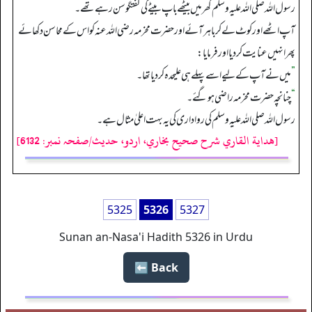
رسول اللہ صلی اللہ علیہ وسلم گھر میں بیٹھے باپ بیٹے کی گفتگو سن رہے تھے۔
آپ اٹھے اور کوٹ لے کر باہر آئے اور حضرت مخرمہ رضی اللہ عنہ کو اس کے محاسن دکھائے
پھر انہیں عنایت کر دیا اور فرمایا:
”
میں نے آپ کے لیے اسے پہلے ہی علیحدہ کر دیا تھا۔
“
چنانچہ حضرت مخرمہ راضی ہو گئے۔
رسول اللہ صلی اللہ علیہ وسلم کی رواداری کی یہ بہت اعلیٰ مثال ہے۔
[هداية القاري شرح صحيح بخاري، اردو، حدیث/صفحہ نمبر: 6132]
5325
5326
5327
Sunan an-Nasa'i Hadith 5326 in Urdu
Back ⬅️