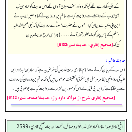
کے بٹن دکھا رہے تھے کیونکہ وہ ذرا سخت مزاج آدمی تھے اس حدیث کو حماد بن زید
بھی ایوب کے واسطے سے روایت کیا ہے حاتم بن وردان نے کہا: ہمیں ایوب نے
ابن ابی ملکیہ سے بیان کیا، انہوں نے حضرت مسور ؓ سے روایت کیا کہ نبی صلی اللہ علیہ
وسلم کے پاس چند کوٹ بطور تحفہ آئے۔۔۔۔ (پھر اسی طرح حدیث بیان
[صحيح بخاري، حديث نمبر:6132]
کی)۔
حدیث حاشیہ:
اس سند کے بیان کرنے سے امام بخاری رحمۃ اللہ علیہ کی غرض یہ ہے کہ حماد بن زید اورابن
علیہ کی روایتیں بظاہر مرسل ہیں مگر فی الحقیقت موصول ہیں کیونکہ حاتم بن وردان کی روایت
سے یہ نکلتا ہے کہ ابن ابی ملیکہ نے اس کو مسور بن مخرمہ سے روایت کیا ہے جو صحابی ہیں۔
[صحیح بخاری شرح از مولانا داود راز، حدیث/صفحہ نمبر: 6132]
الشيخ حافط عبدالستار الحماد حفظ الله، فوائد و مسائل، تحت الحديث صحيح بخاري:2599