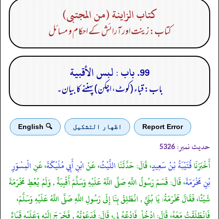
كتاب الزاينة (من المجتبى)
کتاب: زینت اور آرائش کے احکام و مسائل
99. باب : لبس الأقبية
باب: قباء (کوٹ، اچکن) پہننے کا بیان۔
Report Error
اظهار التشكيل
🔍 English
حدیث نمبر:
5326
أَخْبَرَنَا
قُتَيْبَةُ بْنُ سَعِيدٍ
، قَالَ: حَدَّثَنَا
اللَّيْثُ
، عَنْ
ابْنِ أَبِي مُلَيْكَةَ
، عَنِ
الْمِسْوَرِ
بْنِ مَخْرَمَةَ
، قَالَ: قَسَمَ رَسُولُ اللَّهِ صَلَّى اللَّهُ عَلَيْهِ وَسَلَّمَ أَقْبِيَةً , وَلَمْ يُعْطِ مَخْرَمَةَ
شَيْئًا، فَقَالَ مَخْرَمَةُ: يَا بُنَيَّ , انْطَلِقْ بِنَا إِلَى رَسُولِ اللَّهِ صَلَّى اللَّهُ عَلَيْهِ وَسَلَّمَ،
فَانْطَلَقْتُ مَعَهُ، قَالَ: ادْخُلْ فَادْعُهُ لِي، قَالَ: فَدَعَوْتُهُ , فَخَرَجَ إِلَيْهِ وَعَلَيْهِ قَبَاءٌ