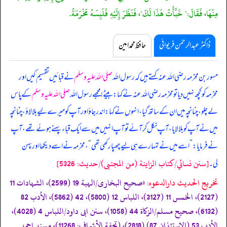
مِنْهَا، فَقَالَ:" خَبَّأْتُ هَذَا لَكَ"، فَنَظَرَ إِلَيْهِ فَلَبِسَهُ مَخْرَمَةُ.
ڈاکٹر عبدالرحمٰن فریوائی
حافظ محمد امین
مسور بن مخرمہ رضی اللہ عنہ کہتے ہیں کہ
رسول اللہ
صلی اللہ علیہ وسلم
نے قبائیں تقسیم کیں اور
مخرمہ کو کچھ نہیں دیا تو مخرمہ رضی اللہ عنہ نے کہا: بیٹے! مجھے رسول اللہ
صلی اللہ علیہ وسلم
کے پاس
لے چلو، چنانچہ میں ان کے ساتھ گیا، انہوں نے کہا: اندر جاؤ اور آپ کو میرے لیے بلا لاؤ، چنانچہ
میں نے آپ کو بلا لایا، آپ نکل کر آئے تو آپ انہیں میں سے ایک قباء پہنے ہوئے تھے، آپ
نے فرمایا:
”
اسے میں نے تمہارے ہی لیے چھپا رکھی تھی
“
، مخرمہ نے اسے دیکھا اور پہن
[سنن نسائي/كتاب الزاينة (من المجتبى)/حدیث: 5326]
لی۔
تخریج الحدیث دارالدعوہ:
«صحیح البخاری/الہبة 19 (2599)، الشہادات 11
(2127)، الخمس 11 (3127)، اللباس 12 (5800)، 42 (5862)، الأدب 82
(6132)، صحیح مسلم/الزکاة 44 (1058)، سنن ابی داود/اللباس 4 (4028)،
الأدب 53 (الاستئذان 87) (2818)، (تحفة الأشراف: 11268)، مسند احمد