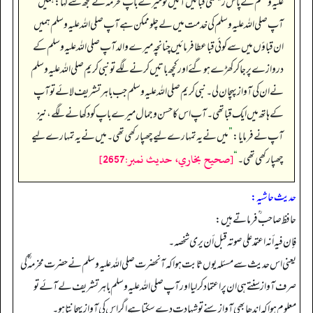
علیہ وسلم کے پاس ریشمی قبائیں آئیں تو میرے باپ مخرمہ ؓ نے مجھ سے کہا: ہمیں
آپ صلی اللہ علیہ وسلم کی خدمت میں لے چلو ممکن ہے آپ صلی اللہ علیہ وسلم ہمیں
ان قباؤں میں سے کوئی قباعطا فرمائیں چنانچہ میرے والد آ پ صلی اللہ علیہ وسلم کے
دروازے پر جا کر کھڑے ہوگئے اور کچھ باتیں کرنے لگے تو نبی کریم صلی اللہ علیہ وسلم
نے ان کی آواز پہچان لی۔ نبی کریم صلی اللہ علیہ وسلم جب باہر تشریف لائے تو آپ
کے ہاتھ میں ایک قبا تھی۔ آپ اس کا حسن و جمال میرے باپ کو دکھانے لگے، نیز
آپ نے فرمایا:
”
میں نے یہ تمہارے لیے چھپا رکھی تھی۔ میں نے یہ تمہارے لیے
[صحيح بخاري، حديث نمبر:2657]
چھپا رکھی تھی۔
“
حدیث حاشیہ:
حافظ صاحب ؒ فرماتے ہیں:
فإن فیه أنه اعتمد علی صوته قبل أن یری شخصه۔
یعنی اس حدیث سے مسئلہ یوں ثابت ہوا کہ آنحضرت صلی اللہ علیہ وسلم نے حضرت مخرمہ ؓ کی
صرف آواز سنتے ہی ان پر اعتماد کرلیا اور آپ صلی اللہ علیہ وسلم باہر تشریف لے آئے تو
معلوم ہوا کہ اندھا بھی آواز سنے تو شہادت دے سکتا ہے اگر اس کی آواز پہچانتا ہو۔