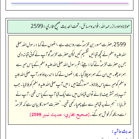
مولانا داود راز رحمه الله، فوائد و مسائل، تحت الحديث صحيح بخاري: 2599
2599. حضرت مسور بن مخرمہ ؓ سے روایت ہے، انھوں نے کہا: رسول اللہ صلی
اللہ علیہ وسلم نے کچھ قبائیں تقسیم کیں لیکن حضرت مخرمہ ؓ کو آپ نے کوئی قبانہ دی
جس پر حضرت مخرمہ ؓ نے کہا: بیٹے!تم رسول اللہ صلی اللہ علیہ وسلم کے پاس میرے
ہمراہ چلو۔ میں ان کے ہمراہ چلا گیا۔ پھر انھوں نے کہا: اندر جاؤ اور آپ صلی اللہ علیہ
وسلم کو میرے پاس بلا لاؤ۔ مسور ؓ کہتے ہیں: میں آپ صلی اللہ علیہ وسلم کو بلا لایا۔ جب
آپ باہر تشریف لائے تو ان قباؤں میں سے ایک قبا آپ کے پاس تھی، آپ نے
فرمایا:
”
ہم نے یہ قباتیرے لیے چھپا رکھی تھی۔
“
حضرت مسور کا بیان ہے کہ مخرمہ ؓ
[صحيح بخاري، حديث نمبر:2599]
اسے دیکھ کر خوش ہوگئے۔
حدیث حاشیہ: