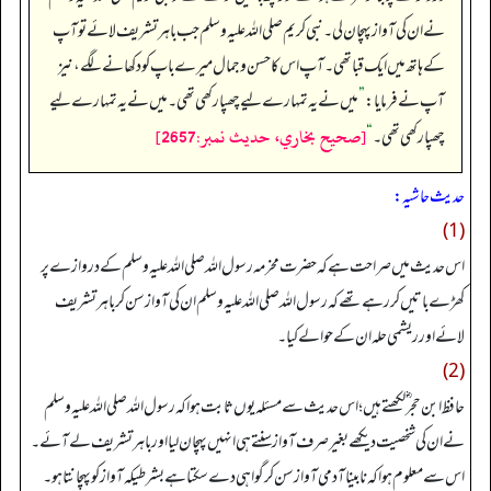
نے ان کی آواز پہچان لی۔ نبی کریم صلی اللہ علیہ وسلم جب باہر تشریف لائے تو آپ
کے ہاتھ میں ایک قبا تھی۔ آپ اس کا حسن و جمال میرے باپ کو دکھانے لگے، نیز
آپ نے فرمایا:
”
میں نے یہ تمہارے لیے چھپا رکھی تھی۔ میں نے یہ تمہارے لیے
[صحيح بخاري، حديث نمبر:2657]
چھپا رکھی تھی۔
“
حدیث حاشیہ:
(1)
اس حدیث میں صراحت ہے کہ حضرت مخرمہ رسول اللہ صلی اللہ علیہ وسلم کے دروازے پر
کھڑے باتیں کر رہے تھے کہ رسول اللہ صلی اللہ علیہ وسلم ان کی آواز سن کر باہر تشریف
لائے اور ریشمی حلہ ان کے حوالے کیا۔
(2)
حافظ ابن حجر ؓ لکھتے ہیں؛ اس حدیث سے مسئلہ یوں ثابت ہوا کہ رسول اللہ صلی اللہ علیہ وسلم
نے ان کی شخصیت دیکھے بغیر صرف آواز سنتے ہی انہیں پہچان لیا اور باہر تشریف لے آئے۔
اس سے معلوم ہوا کہ نابینا آدمی آواز سن کر گواہی دے سکتا ہے بشرطیکہ آواز کو پہچانتا ہو۔