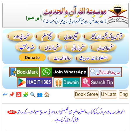
↩️
📌
🅰️
🧩
🔍
👥
🏠
Book Store
Ur-Latn
Eng
الحمدللہ! حدیث مبارک کی کتاب السنن الكبرى للبيهقي اردو عربی سرچ سہولت کے ساتھ
پیش کر دی گئی ہے۔