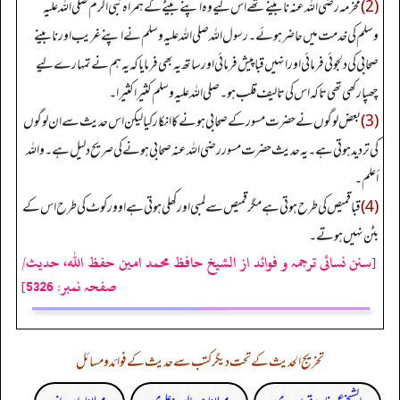
(2)
مخرمہ رضی اللہ عنہ نابینے تھے اس لیے وہ اپنے بیٹے کے ہمراہ نبی اکرم صلی اللہ علیہ
وسلم کی خدمت میں حاضر ہوئے۔ رسول اللہ صلی اللہ علیہ وسلم نے اپنے غریب اور نابینے
صحابی کی دلجوئی فرمائی اور انہیں قبا پیش فرمائی اور ساتھ یہ بھی فرمایا کہ یہ ہم نے تمہارے لیے
چھپا رکھی تھی تاکہ اس کی تالیف قلب ہو۔ صلی اللہ علیہ وسلم کثیرا کثیرا۔
(3)
بعض لوگوں نے حضرت مسور کے صحابی ہونے کا انکار کیا لیکن اس حدیث سے ان لوگوں
کی تردید ہوتی ہے۔ یہ حدیث حضرت مسور رضی اللہ عنہ صحابی ہونے کی صریح دلیل ہے۔ واللہ
أعلم۔
(4)
قبا قمیص کی طرح ہوتی ہے مگر قمیص سے لمبی اور کھلی ہوتی ہے اوور کوٹ کی طرح اس کے
بٹن نہیں ہوتے۔
[سنن نسائی ترجمہ و فوائد از الشیخ حافظ محمد امین حفظ اللہ، حدیث/
صفحہ نمبر: 5326]
تخریج الحدیث کے تحت دیگر کتب سے حدیث کے فوائد و مسائل