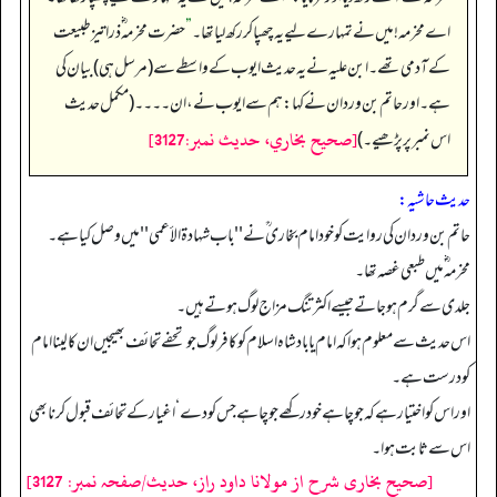
اے مخرمہ! میں نے تمہارے لیے یہ چھپا کررکھ لیا تھا۔
”
حضرت مخرمہ ؓ ذرا تیز طبیعت
کے آدمی تھے۔ ابن علیہ نے یہ حدیث ایوب کے واسطے سے (مرسل ہی) بیان کی
ہے۔ اور حاتم بن وردان نے کہا: ہم سے ایوب نے، ان۔۔۔۔ (مکمل حدیث
[صحيح بخاري، حديث نمبر:3127]
اس نمبر پر پڑھیے۔)
حدیث حاشیہ:
حاتم بن وردان کی روایت کو خود امام بخاری ؒنے ''باب شهادة الأعمی'' میں وصل کیا ہے۔
مخرمہ ؓ میں طبعی غصہ تھا۔
جلدی سے گرم ہوجاتے جیسے اکثر تنگ مزاج لوگ ہوتے ہیں۔
اس حدیث سے معلوم ہوا کہ امام یا بادشاہ اسلام کو کافر لوگ جو تحفے تحائف بھیجیں ان کا لینا امام
کو درست ہے۔
اور اس کو اختیار ہے کہ جو چاہے خود رکھے جو چاہے جس کو دے‘ اغیار کے تحائف قبول کرنا بھی
اس سے ثابت ہوا۔
[صحیح بخاری شرح از مولانا داود راز، حدیث/صفحہ نمبر: 3127]