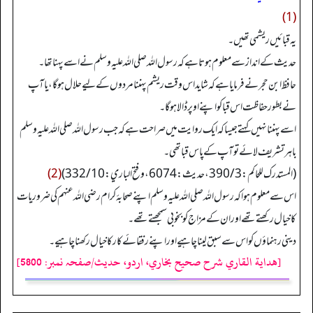
(1)
یہ قبائیں ریشمی تھیں۔
حدیث کے انداز سے معلوم ہوتا ہے کہ رسول اللہ صلی اللہ علیہ وسلم نے اسے پہنا تھا۔
حافظ ابن حجر نے فرمایا ہے کہ شاید اس وقت ریشم پہننا مردوں کے لیے حلال ہو گا، یا آپ
نے بطور حفاظت اس قبا کو اپنے اوپر ڈالا ہو گا۔
اسے پہننا نہیں کہتے جیسا کہ ایک روایت میں صراحت ہے کہ جب رسول اللہ صلی اللہ علیہ وسلم
باہر تشریف لائے تو آپ کے پاس قبا تھی۔
(المستدرك للحاکم: 390/3، حدیث: 6074، و فتح الباري: 332/10)
(2)
اس سے معلوم ہوا کہ رسول اللہ صلی اللہ علیہ وسلم اپنے صحابۂ کرام رضی اللہ عنہم کی ضروریات
کا خیال رکھتے تھے اور ان کے مزاج کو بخوبی سمجھتے تھے۔
دینی رہنماؤں کو اس سے سبق لینا چاہیے اور اپنے رفقائے کار کا خیال رکھنا چاہیے۔
[هداية القاري شرح صحيح بخاري، اردو، حدیث/صفحہ نمبر: 5800]