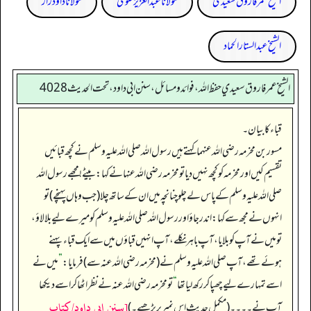
الشیخ عمر فاروق سعیدی
مولانا عبد العزیز علوی
مولانا داود راز
الشیخ عبدالستار الحماد
الشيخ عمر فاروق سعيدي حفظ الله، فوائد و مسائل، سنن ابي داود ، تحت الحديث 4028
قباء کا بیان۔
مسور بن مخرمہ رضی اللہ عنہما کہتے ہیں رسول اللہ صلی اللہ علیہ وسلم نے کچھ قبائیں
تقسیم کیں اور مخرمہ کو کچھ نہیں دیا تو مخرمہ رضی اللہ عنہا نے کہا: بیٹے! مجھے رسول اللہ
صلی اللہ علیہ وسلم کے پاس لے چلو چنانچہ میں ان کے ساتھ چلا (جب وہاں پہنچے) تو
انہوں نے مجھ سے کہا: اندر جاؤ اور رسول اللہ صلی اللہ علیہ وسلم کو میرے لیے بلا لاؤ،
تو میں نے آپ کو بلایا، آپ باہر نکلے، آپ انہیں قباؤں میں سے ایک قباء پہنے
ہوئے تھے، آپ صلی اللہ علیہ وسلم نے (مخرمہ رضی اللہ عنہ سے) فرمایا:
”
میں نے
اسے تمہارے لیے چھپا کر رکھ لیا تھا
“
تو مخرمہ رضی اللہ عنہ نے نظر اٹھا کر اسے دیکھا
[سنن ابي داود/كتاب
آپ نے۔۔۔۔ (مکمل حدیث اس نمبر پر پڑھیے۔)