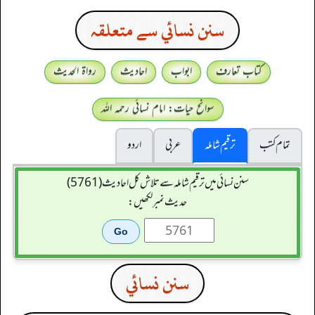
سنن نسائي سے متعلقہ
کتاب تعارف
ابواب
احادیث
رواۃ الحدیث
سوانح حیات: امام نسائی رحمہ اللہ
تمام کتب
ترقیم شاملہ
عربی
اردو
سنن نسائی میں ترقیم شاملہ سے تلاش کل احادیث (5761)
حدیث نمبر لکھیں:
سنن نسائي