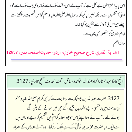
اس پر یہ اعتراض بے محل ہے کہ آپ نے اس وقت تک اسے قبا نہ دی جب تک اسے خود
اپنی آنکھوں سے دیکھ نہیں لیا کیونکہ رسول اللہ صلی اللہ علیہ وسلم کو اس شخصیت دیکھنے سے
پہلے ہی اس کی آواز سے یقین ہو گیا تھا۔
امام بخاری ؒ کا مقصود بھی یہی ہے۔
واللہ أعلم
[هداية القاري شرح صحيح بخاري، اردو، حدیث/صفحہ نمبر: 2657]
الشيخ حافط عبدالستار الحماد حفظ الله، فوائد و مسائل، تحت الحديث صحيح بخاري:3127
3127. حضرت عبداللہ بن ابو ملیکہ سے روایت ہے کہ نبی کریم صلی اللہ علیہ وسلم
کی خدمت میں ریشمی، جبے بطور ہدیہ بھیجے گئے جن میں سونے کے بٹن لگے
ہوئےتھے۔ آپ نے وہ اپنے پاس موجود صحابہ کرام ؓ میں تقسیم کردیے اور ان میں
سے ایک جبہ حضرت مخرمہ بن نوفل ؓ کے لیے الگ کررکھا۔ وہ آئے اور ان کے ہمراہ