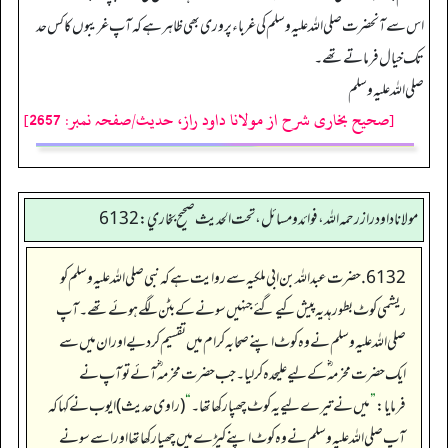
اس سے آنحضرت صلی اللہ علیہ وسلم کی غرباء پروری بھی ظاہر ہے کہ آپ غریبوں کا کس حد
تک خیال فرماتے تھے۔
صلی اللہ علیه وسلم
[صحیح بخاری شرح از مولانا داود راز، حدیث/صفحہ نمبر: 2657]
مولانا داود راز رحمه الله، فوائد و مسائل، تحت الحديث صحيح بخاري: 6132
6132. حضرت عبداللہ بن ابی ملکیہ سے روایت ہے کہ نبی صلی اللہ علیہ وسلم کو
ریشمی کوٹ بطور ہدیہ پیش کیے گئے جنہیں سونے کے بٹن لگے ہوئے تھے۔ آپ
صلی اللہ علیہ وسلم نے وہ کوٹ اپنے صحابہ کرام میں تقسیم کر دیے اور ان میں سے
ایک حضرت مخرمہ ؓ کے لیے علیحدہ کر لیا۔ جب حضرت مخرمہ ؓ آئے تو آپ نے
فرمایا:
”
میں نے تیرے لیے یہ کوٹ چھپا رکھا تھا۔
“
(راوی حدیث) ایوب نے کہا کہ
آپ صلی اللہ علیہ وسلم نے وہ کوٹ اپنے کپڑے میں چھپا رکھا تھا اور اسے سونے