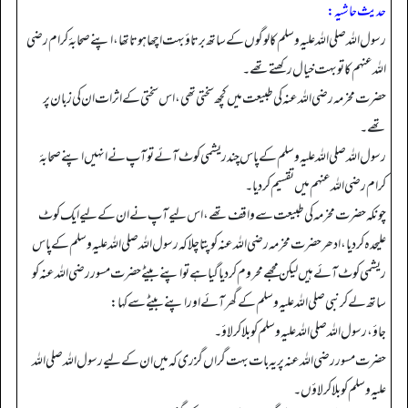
حدیث حاشیہ:
رسول اللہ صلی اللہ علیہ وسلم کا لوگوں کے ساتھ برتاؤ بہت اچھا ہوتا تھا، اپنے صحابۂ کرام رضی
اللہ عنہم کا تو بہت خیال رکھتے تھے۔
حضرت مخرمہ رضی اللہ عنہ کی طبیعت میں کچھ سختی تھی، اس سختی کے اثرات ان کی زبان پر
تھے۔
رسول اللہ صلی اللہ علیہ وسلم کے پاس چند ریشمی کوٹ آئے تو آپ نے انہیں اپنے صحابۂ
کرام رضی اللہ عنہم میں تقسیم کر دیا۔
چونکہ حضرت مخرمہ کی طبیعت سے واقف تھے، اس لیے آپ نے ان کے لیے ایک کوٹ
علیحدہ کر دیا، ادھر حضرت مخرمہ رضی اللہ عنہ کو پتا چلا کہ رسول اللہ صلی اللہ علیہ وسلم کے پاس
ریشمی کوٹ آئے ہیں لیکن مجھے محروم کر دیا گیا ہے تو اپنے بیٹے حضرت مسور رضی اللہ عنہ کو
ساتھ لے کر نبی صلی اللہ علیہ وسلم کے گھر آئے اور اپنے بیٹے سے کہا:
جاؤ، رسول اللہ صلی اللہ علیہ وسلم کو بلا کر لاؤ۔
حضرت مسور رضی اللہ عنہ پر یہ بات بہت گراں گزری کہ میں ان کے لیے رسول اللہ صلی اللہ
علیہ وسلم کو بلا کر لاؤں۔