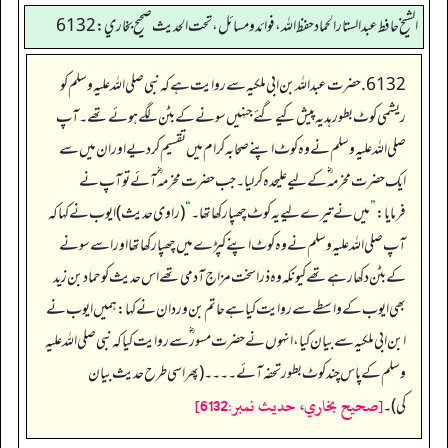
الشيخ حافط عبدالستار الحماد حفظ الله، فوائد و مسائل، تحت الحديث صحيح بخاري:6132
6132. حضرت عبداللہ بن ابی ملکیہ سے روایت ہے کہ نبی صلی اللہ علیہ وسلم کو
ریشمی کوٹ بطور ہدیہ پیش کیے گئے جنہیں سونے کے بٹن لگے ہوئے تھے۔ آپ
صلی اللہ علیہ وسلم نے وہ کوٹ اپنے صحابہ کرام میں تقسیم کر دیے اور ان میں سے
ایک حضرت مخرمہ ؓ کے لیے علیحدہ کر لیا۔ جب حضرت مخرمہ ؓ آئے تو آپ نے
فرمایا:
”
میں نے تیرے لیے یہ کوٹ چھپا رکھا تھا۔
“
(راوی حدیث) ایوب نے کہا کہ
آپ صلی اللہ علیہ وسلم نے وہ کوٹ اپنے کپڑے میں چھپا رکھا تھا اور اسے سونے
کے بٹن دکھا رہے تھے کیونکہ وہ ذرا سخت مزاج آدمی تھے اس حدیث کو حماد بن زید
بھی ایوب کے واسطے سے روایت کیا ہے حاتم بن وردان نے کہا: ہمیں ایوب نے
ابن ابی ملکیہ سے بیان کیا، انہوں نے حضرت مسور ؓ سے روایت کیا کہ نبی صلی اللہ علیہ
وسلم کے پاس چند کوٹ بطور تحفہ آئے۔۔۔۔ (پھر اسی طرح حدیث بیان
[صحيح بخاري، حديث نمبر:6132]
کی)۔