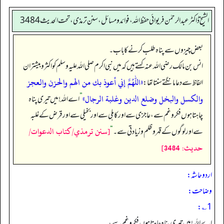
الشیخ ڈاکٹر عبد الرحمٰن فریوائی حفظ اللہ، فوائد و مسائل، سنن ترمذی، تحت الحديث 3484
بعض چیزوں سے پناہ طلب کرنے کا باب۔
انس بن مالک رضی الله عنہ کہتے ہیں کہ میں نبی اکرم صلی اللہ علیہ وسلم کو اکثر و بیشتر ان
«اللهم إني أعوذ بك من الهم والحزن والعجز
الفاظ سے دعا مانگتے سنتا تھا:
والكسل والبخل وضلع الدين وغلبة الرجال»
”
اے اللہ! میں تیری پناہ
چاہتا ہوں فکرو غم سے، عاجزی سے اور کاہلی سے اور بخیلی سے اور قرض کے غلبہ
[سنن ترمذي/كتاب الدعوات/
سے اور لوگوں کے قہر و ظلم و زیادتی سے۔‏‏‏‏
“
حدیث: 3484]
اردو حاشہ:
وضاحت:
1؎:
اے اللہ! میں تیری پناہ چاہتا ہوں فکر وغم سے،