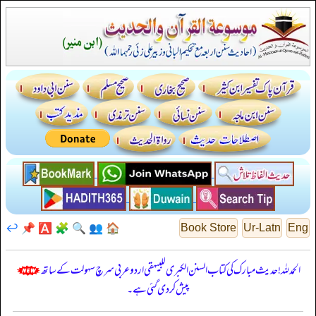
↩️
📌
🅰️
🧩
🔍
👥
🏠
Book Store
Ur-Latn
Eng
الحمدللہ! حدیث مبارک کی کتاب السنن الكبرى للبيهقي اردو عربی سرچ سہولت کے ساتھ
پیش کر دی گئی ہے۔