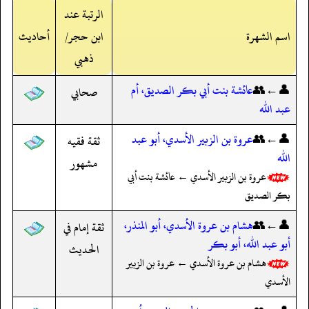
الرتبة عند
اسم الشهرة
ابن حجر/
أحاديث
ذهبي
👤←👥
عائشة بنت أبي بكر الصديق، أم
صحابي
عبد الله
👤←👥
عروة بن الزبير الأسدي، أبو عبد
ثقة فقيه
الله
مشهور
عروة بن الزبير الأسدي ← عائشة بنت أبي
بكر الصديق
👤←👥
هشام بن عروة الأسدي، أبو المنذر،
ثقة إمام في
أبو عبد الله، أبو بكر
الحديث
هشام بن عروة الأسدي ← عروة بن الزبير
الأسدي