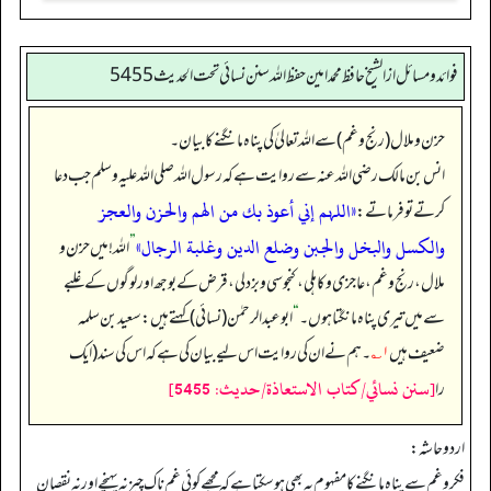
فوائد ومسائل از الشيخ حافظ محمد امين حفظ الله سنن نسائي تحت الحديث5455
حزن و ملال (رنج و غم) سے اللہ تعالیٰ کی پناہ مانگنے کا بیان۔
انس بن مالک رضی اللہ عنہ سے روایت ہے کہ رسول اللہ صلی اللہ علیہ وسلم جب دعا
«اللہم إني أعوذ بك من الهم والحزن والعجز
کرتے تو فرماتے:
والكسل والبخل والجبن وضلع الدين وغلبة الرجال»
”
اللہ! میں حزن و
ملال، رنج و غم، عاجزی و کاہلی، کنجوسی و بزدلی، قرض کے بوجھ اور لوگوں کے غلبے
سے میں تیری پناہ مانگتا ہوں۔‏‏‏‏
“
ابوعبدالرحمٰن (نسائی) کہتے ہیں: سعید بن سلمہ
ضعیف ہیں
۱؎
۔ ہم نے ان کی روایت اس لیے بیان کی ہے کہ اس کی سند (ایک
[سنن نسائي/كتاب الاستعاذة/حدیث: 5455]
را
اردو حاشہ:
فکرو غم سے پناہ مانگنے کا مفہوم یہ بھی ہو سکتا ہے کہ مجھے کوئی غم ناک چیز نہ پہنچے اور نہ نقصان