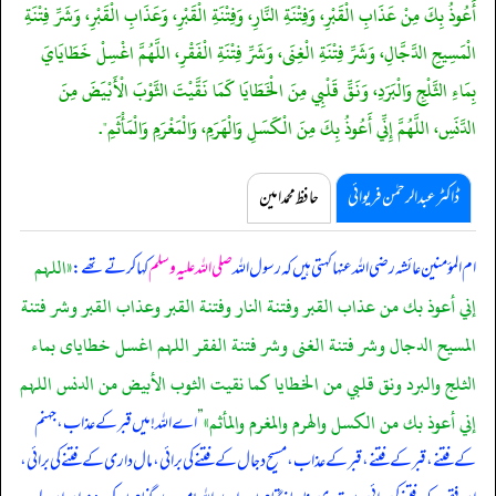
أَعُوذُ بِكَ مِنْ عَذَابِ الْقَبْرِ، وَفِتْنَةِ النَّارِ، وَفِتْنَةِ الْقَبْرِ، وَعَذَابِ الْقَبْرِ، وَشَرِّ فِتْنَةِ
الْمَسِيحِ الدَّجَّالِ، وَشَرِّ فِتْنَةِ الْغِنَى، وَشَرِّ فِتْنَةِ الْفَقْرِ، اللَّهُمَّ اغْسِلْ خَطَايَايَ
بِمَاءِ الثَّلْجِ وَالْبَرَدِ، وَنَقِّ قَلْبِي مِنَ الْخَطَايَا كَمَا نَقَّيْتَ الثَّوْبَ الْأَبْيَضَ مِنَ
الدَّنَسِ، اللَّهُمَّ إِنِّي أَعُوذُ بِكَ مِنَ الْكَسَلِ وَالْهَرَمِ، وَالْمَغْرَمِ وَالْمَأْثَمِ".
ڈاکٹر عبدالرحمٰن فریوائی
حافظ محمد امین
«اللہم
ام المؤمنین عائشہ رضی اللہ عنہا کہتی ہیں کہ
رسول اللہ
صلی اللہ علیہ وسلم
کہا کرتے تھے:
إني أعوذ بك من عذاب القبر وفتنة النار وفتنة القبر وعذاب القبر وشر فتنة
المسيح الدجال وشر فتنة الغنى وشر فتنة الفقر اللہم اغسل خطاياى بماء
الثلج والبرد ونق قلبي من الخطايا كما نقيت الثوب الأبيض من الدنس اللہم
إني أعوذ بك من الكسل والهرم والمغرم والمأثم»
”
اے اللہ! میں قبر کے عذاب، جہنم
کے فتنے، قبر کے فتنے، قبر کے عذاب، مسیح دجال کے فتنے کی برائی، مال داری کے فتنے کی برائی،