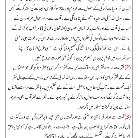
انسان ضروریات زندگی کے حصول سے محروم اور عاجز ہو کر لازمی واجبات کی ادا نہ کر سکے‘ اس
سے رسول اللہ صلی اللہ علیہ وسلم نے پناہ مانگی ہے۔ قلت سے مراد اعمال خیر اور ان کے
اسباب کی قلت ہے اور ذلت یہ کہ انسان عصیان (اللہ تعالی ٰ نافرمانی) کا مرتکب ہو کر اللہ کے
سامنے رسوا ہو جائے یا لوگوں کی نظروں میں اس کا وقار نہ رہے کہ اس کی دعوت ہی نہ سنی
جائے۔اس سے اللہ تعالیٰ کی پناہ مانگنے کی تعلیم دی گئی ہے۔ اسی طرح انسان کا اپنے
معاشرے میں ظالم بن جانا یا مظلوم بن جانا‘ کوئی بھی صورت ممدوح نہیں۔
(2)
فقر سے مراد وہ فقر بھی ہو سکتا ہے جس سے کفر اور گمراہی کا خطرہ ہو کیونکہ عوام الناس
کے لیے فقر گمراہی کا ذریعہ بن سکتا ہے۔ ہاں اللہ تعالیٰ کے خاص بندوں کے لیے مالی فقر
ایک نعمت ہے۔ آپ کی دعائیں دراصل امت کے لیے تعلیم ہیں۔ یا فقر سے مراد جسے انسان
برداشت نہ کر سکے اور دست سوال دراز کرنے پر مجبور ہو جاۓ۔ فقر سے فقرقلب بھی مراد ہو
سکتا ہے جیسا کہ گزشتہ سطور میں ذکر ہوا۔
(3)
قلت سے مراد افراد بھی ہو سکتی ہے اور قلت مال بھی جسے اوپر فقر کہا گیا ہے ورنہ کثرت
مال تو بسا اوقات گمراہی کا سبب بن جاتی ہے۔ ذلت سے مراد لوگوں کا غلبہ ہے کہ آدمی اپنا حق
بھی حاصل نہ کر سکے۔ تفصیل کے لیے دیکھیے ‘حدیث:5451۔