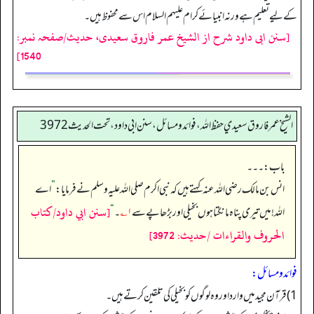
کے لیے تعلیم ہے ورنہ انبیائے کرام علیہم السلام اس سے محفوظ ہیں۔
[سنن ابی داود شرح از الشیخ عمر فاروق سعیدی، حدیث/صفحہ نمبر:
1540]
الشيخ عمر فاروق سعيدي حفظ الله، فوائد و مسائل، سنن ابي داود ، تحت الحديث 3972
باب:۔۔۔
انس بن مالک رضی اللہ عنہ کہتے ہیں کہ نبی اکرم صلی اللہ علیہ وسلم نے فرمایا:
”
اے
[سنن ابي داود/كتاب
اللہ! میں تیری پناہ مانگتا ہوں بخیلی اور بڑھاپے سے
۱؎
۔‏‏‏‏
“
الحروف والقراءات /حدیث: 3972]
فوائد ومسائل:
1) قرآن مجید میں وارد اور وہ لوگوں کو بخیلی کی تلقین کرتے ہیں۔