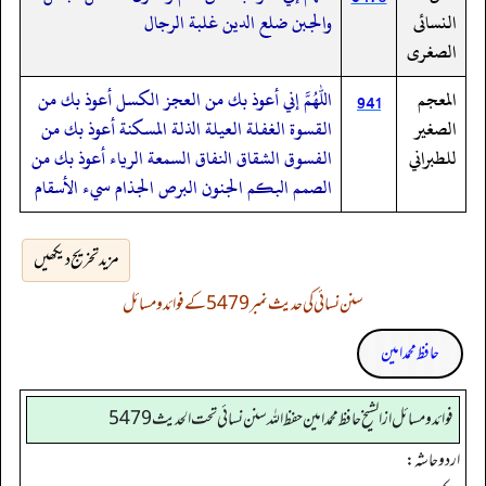
النسائى
والجبن ضلع الدين غلبة الرجال
الصغرى
المعجم
اللهم إني أعوذ بك من العجز الكسل أعوذ بك من
941
الصغير
القسوة الغفلة العيلة الذلة المسكنة أعوذ بك من
للطبراني
الفسوق الشقاق النفاق السمعة الرياء أعوذ بك من
الصمم البكم الجنون البرص الجذام سيء الأسقام
مزید تخریج دیکھیں
سنن نسائی کی حدیث نمبر 5479 کے فوائد و مسائل
حافظ محمد امین
فوائد ومسائل از الشيخ حافظ محمد امين حفظ الله سنن نسائي تحت الحديث5479
اردو حاشہ: