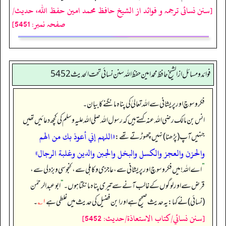
[سنن نسائی ترجمہ و فوائد از الشیخ حافظ محمد امین حفظ اللہ، حدیث/
صفحہ نمبر: 5451]
فوائد ومسائل از الشيخ حافظ محمد امين حفظ الله سنن نسائي تحت الحديث5452
فکر و سوچ اور پریشانی سے اللہ تعالیٰ کی پناہ مانگنے کا بیان۔
انس بن مالک رضی اللہ عنہ کہتے ہیں کہ رسول اللہ صلی اللہ علیہ وسلم کی کچھ دعائیں تھیں
«اللہم إني أعوذ بك من الهم
جنہیں آپ (پڑھنا) نہیں چھوڑتے تھے:
والحزن والعجز والكسل والبخل والجبن والدين وغلبة الرجال»
”
اے اللہ! میں فکر و سوچ اور پریشانی سے، عاجزی و کاہلی سے، کنجوسی و بزدلی سے،
قرض سے اور لوگوں کے غالب آنے سے تیری پناہ مانگتا ہوں۔‏‏‏‏
“
ابوعبدالرحمٰن
(نسائی) نے کہا: یہ حدیث صحیح ہے اور ابن فضیل کی حدیث میں غلطی ہے
۱؎
۔
[سنن نسائي/كتاب الاستعاذة/حدیث: 5452]