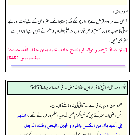
اردو حاشہ:
قرض سے مراد وہ قرض ہے جو ادا نہ ہو سکے بلکہ بڑھتا جائے۔ مقروض کے لیے ذلت اور بے
عزتی کا سبب ہو ورنہ مطلق قرض تو رسول اللہ صلی اللہ علیہ وسلم نے بھی لیا ہے اور اس سے
مفر بھی نہیں۔
[سنن نسائی ترجمہ و فوائد از الشیخ حافظ محمد امین حفظ اللہ، حدیث/
صفحہ نمبر: 5452]
فوائد ومسائل از الشيخ حافظ محمد امين حفظ الله سنن نسائي تحت الحديث5453
فکر و سوچ اور پریشانی سے اللہ تعالیٰ کی پناہ مانگنے کا بیان۔
«اللہم
انس رضی اللہ عنہ کہتے ہیں کہ نبی اکرم صلی اللہ علیہ وسلم دعا فرماتے تھے:
إني أعوذ بك من الكسل والهرم والجبن والبخل وفتنة الدجال