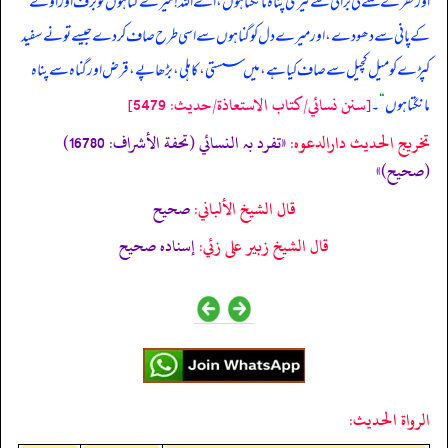
اور فقر کے فتنے کی برائی سے تیری پناہ مانگتا ہوں، اے اللہ! میرے گناہوں کو برف اور اولے
کے پانی سے دھو دے، اور میرے دل کو گناہوں سے اسی طرح صاف کر دے جیسے تو نے سفید
کپڑے کو میل کچیل سے صاف کیا ہے، میں سستی، کاہلی، بڑھاپے، قرض اور گناہ سے پناہ
[سنن نسائي/كتاب الاستعاذة/حدیث: 5479]
مانگتا ہوں
“
۔
تخریج الحدیث دارالدعوہ:
«تفرد بہ النسائي (تحفة الأشراف: 16780)
(صحیح)»
قال الشيخ الألباني:
صحيح
قال الشيخ زبير على زئي:
إسناده صحيح
الرواة الحديث: