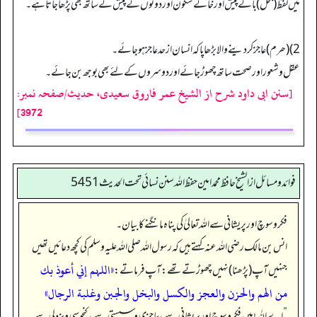
میں لفظ (بخل) با کے پیش اور خا کے سکون اور دونوں کے پیش کے ساتھ بھی پڑھا جاتاہے۔
2) (ھرم) عاجز کر دینے والا بڑھاپا کہ انسان ازحد عاجز ہوجائے۔
عقل وشعوراور صحت ساتھ چھوڑ جائے اور دوسروں کے لئے بھی بوجھ بن جائے۔
[سنن ابی داود شرح از الشیخ عمر فاروق سعیدی، حدیث/صفحہ نمبر:
3972]
فوائد ومسائل از الشيخ حافظ محمد امين حفظ الله سنن نسائي تحت الحديث5451
فکر و سوچ اور پریشانی سے اللہ تعالیٰ کی پناہ مانگنے کا بیان۔
انس بن مالک رضی اللہ عنہ کہتے ہیں کہ رسول اللہ صلی اللہ علیہ وسلم کی کچھ دعائیں تھیں
«اللہم إني أعوذ بك
جنہیں آپ (پڑھنا) نہیں چھوڑتے تھے: آپ فرماتے:
من الهم والحزن والعجز والكسل والبخل والجبن وغلبة الرجال»
”
اے اللہ! میں فکر و سوچ اور پریشانی سے، عاجزی و سستی سے، کنجوسی و بزدلی سے