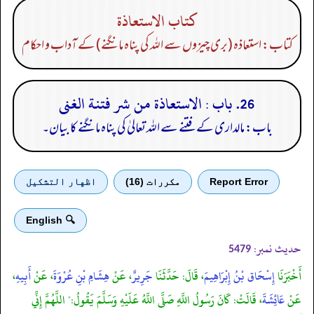
كتاب الاستعاذة
کتاب: استعاذہ (بری چیزوں سے اللہ کی پناہ مانگنے) کے آداب و احکام
26. باب : الاستعاذة من شر فتنة الغنى
باب: مالداری کے فتنے سے اللہ تعالیٰ کی پناہ مانگنے کا بیان۔
Report Error
مكررات (16)
اظهار التشكيل
🔍 English
حدیث نمبر:
5479
أَخْبَرَنَا
إِسْحَاق بْنُ إِبْرَاهِيمَ
، قَالَ: حَدَّثَنَا
جَرِيرٌ
، عَنْ
هِشَامِ بْنِ عُرْوَةَ
، عَنْ
أَبِيهِ
،
عَنْ
عَائِشَةَ
، قَالَتْ: كَانَ رَسُولُ اللَّهِ صَلَّى اللَّهُ عَلَيْهِ وَسَلَّمَ يَقُولُ:" اللَّهُمَّ إِنِّي