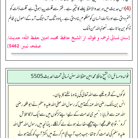
(4)
اس حدیث میں ہر بعد والا لفظ پہلے کا نتیجہ ہے۔ فقر سے قلت پیدا ہوتی ہے‘ قلت ذلت کو
جنم دیتی ہے اور ذلت انسان کو مظلوم بنا دیتی ہے۔ یا وہ تنگ آمد بجنگ آمد کے اصول پر ظالم
ڈاکو بن جاتا ہے۔ نعوذ بالله من ذلك
[سنن نسائی ترجمہ و فوائد از الشیخ حافظ محمد امین حفظ اللہ، حدیث/
صفحہ نمبر: 5462]
فوائد ومسائل از الشيخ حافظ محمد امين حفظ الله سنن نسائي تحت الحديث5505
لوگوں کے قہر و غلبے سے اللہ تعالیٰ کی پناہ مانگنے کا بیان۔
انس بن مالک رضی اللہ عنہ کہتے ہیں کہ رسول اللہ صلی اللہ علیہ وسلم نے ابوطلحہ رضی
اللہ عنہ سے فرمایا:
”
میری خدمت کے لیے اپنے لڑکوں میں سے ایک لڑکا تلاش
کرو
“
، تو ابوطلحہ مجھے اپنے پیچھے بٹھائے ہوئے لے کر نکلے۔ چنانچہ میں رسول اللہ صلی اللہ
علیہ وسلم کی خدمت کرتا تھا، جب جب آپ قیام کرتے میں اکثر آپ کو کہتے ہوئے