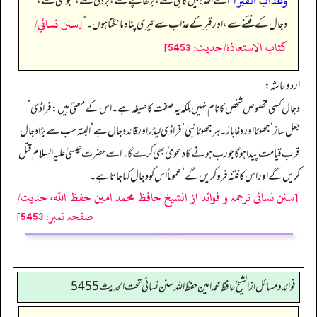
وعذاب القبر»
”
اے اللہ! میں کاہلی سے، بڑھاپے سے، بزدلی سے، کنجوسی سے،
[سنن نسائي/
دجال کے فتنے سے، اور قبر کے عذاب سے تیری پناہ مانگتا ہوں۔‏‏‏‏
“
كتاب الاستعاذة/حدیث: 5453]
اردو حاشہ:
دجال کسی مخصوص شخص کا نام نہیں بلکہ یہ صفت کا صیغہ ہے۔ اس کے معنیٰ ہیں: فراڈی‘
جعل ساز‘ جھوٹا اور دغا باز۔ ہر جھوٹا نبئ‘ فراڈی لیڈر اور قائد دجال ہے‘ البتہ سب سے بڑا دجال
قرب قیامت پیدا ہو گا جو رب ہونے کا دعویٰ بھی کرے گا۔ اسے حضرت عیسیٰ علیہ السلام قتل
کریں گے اور اس کا فتنہ فرو کریں گے‘عموماً اس کو دجال کہا جاتا ہے۔
[سنن نسائی ترجمہ و فوائد از الشیخ حافظ محمد امین حفظ اللہ، حدیث/
صفحہ نمبر: 5453]
فوائد ومسائل از الشيخ حافظ محمد امين حفظ الله سنن نسائي تحت الحديث5455