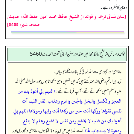
دہ چیز کا خطرہ رہے۔
[سنن نسائی ترجمہ و فوائد از الشیخ حافظ محمد امین حفظ اللہ، حدیث/
صفحہ نمبر: 5455]
فوائد ومسائل از الشيخ حافظ محمد امين حفظ الله سنن نسائي تحت الحديث5460
عاجزی اور مجبوری سے اللہ تعالیٰ کی پناہ مانگنے کا بیان۔
زید بن ارقم رضی اللہ عنہ کہتے ہیں کہ میں تمہیں وہی سکھاتا ہوں جو رسول اللہ صلی اللہ
«اللہم إني أعوذ بك من
علیہ وسلم ہمیں سکھاتے تھے، آپ فرماتے تھے:
العجز والكسل والبخل والجبن والهرم وعذاب القبر اللہم آت
نفسي تقواها وزكها أنت خير من زكاها أنت وليها ومولاها اللہم إني
أعوذ بك من قلب لا يخشع ومن نفس لا تشبع وعلم لا ينفع
ودعوة لا يستجاب لها»
”
اے اللہ! میں تیری پناہ مانگتا ہوں، عاجزی و مجبوری اور