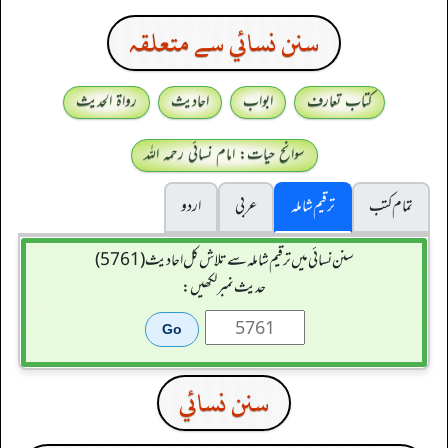
سنن نسائي سے متعلقہ
کتاب تعارف
ابواب
احادیث
رواۃ الحدیث
سوانح حیات: امام نسائی رحمہ اللہ
تمام کتب
ترقیم شاملہ
عربی
اردو
سنن نسائی میں ترقیم شاملہ سے تلاش کل احادیث (5761)
حدیث نمبر لکھیں:
سنن نسائي