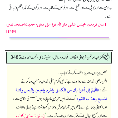
عاجزی سے اور کاہلی سے اور بخیلی سے اور قرض کے غلبہ سے اور لوگوں کے قہر وظلم وزیادتی
سے۔
[سنن ترمذي مجلس علمي دار الدعوة، نئى دهلى، حدیث/صفحہ نمبر:
3484]
الشیخ ڈاکٹر عبد الرحمٰن فریوائی حفظ اللہ، فوائد و مسائل، سنن ترمذی، تحت الحديث 3485
بعض چیزوں سے پناہ طلب کرنے کا باب۔
انس رضی الله عنہ سے روایت ہے کہ نبی اکرم صلی اللہ علیہ وسلم یہ دعا کرتے
«اللهم إني أعوذ بك من الكسل والهرم والجبن والبخل وفتنة
تھے:
المسيح وعذاب القبر»
”
اے اللہ! میں تیری پناہ چاہتا ہوں سستی و کاہلی سے،
اور انتہائی بڑھاپے سے (جس میں آدمی ہوش و حواس کھو بیٹھتا ہے) بزدلی و بخالت
[سنن ترمذي/كتاب
سے اور مسیح (دجال) کے فتنہ سے اور عذاب قبر سے۔‏‏‏‏
“