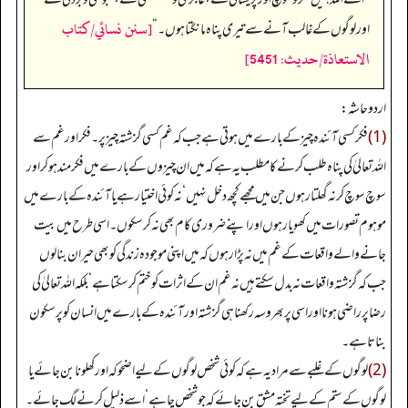
[سنن نسائي/كتاب
اور لوگوں کے غالب آنے سے تیری پناہ مانگتا ہوں۔‏‏‏‏
“
الاستعاذة/حدیث: 5451]
اردو حاشہ:
(1)
فکر کسی آئندہ چیز کے بارے میں ہوتی ہے جب کہ غم کسی گزشتہ چیز پر۔ فکر اور غم سے
اللہ تعالیٰ کی پناہ طلب کرنے کا مطلب یہ ہے کہ میں ان چیزوں کے بارے میں فکر مند ہوکر اور
سوچ سوچ کر نہ گھلتا رہوں جن میں مجھے کچھ دخل نہیں‘ نہ کوئی اختیار ہے یا آئندہ کے بارے میں
موہوم تصورات میں کھویا رہوں اور اپنے ضروری کام بھی نہ کر سکوں۔ اسی طرح میں بیت
جانے والے واقعات کے غم میں نہ پڑا رہوں کہ میں اپنی موجودہ زندگی کو بھی حیران بنا لوں
جب کہ گزشتہ واقعات نہ بدل سکتے ہیں نہ غم ان کے اثرات کو ختم کرسکتا ہے‘ بلکہ اللہ تعالیٰ کی
رضا پر راضی ہونا اور اسی پر بھروسہ رکھنا ہی گزشتہ اور آئندہ کے بارے میں انسان کو پر سکون
بناتا ہے۔
(2)
لوگوں کے غلبے سے مراد یہ ہے کہ کوئی شخص لوگوں کے لیے اضحوکہ اور کھلونا بن جائے یا
لوگوں کے ستم کے لیے تختہ مشق بن جائے کہ جو شخص چاہے‘ اسے ذلیل کرنے لگ جائے۔