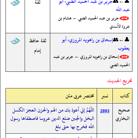
👤←👥
جرير بن عبد الحميد الضبي، أبو
ثقة
عبد الله
جرير بن عبد الحميد الضبي ← هشام بن
عروة الأسدي
👤←👥
إسحاق بن راهويه المروزي، أبو
ثقة حافظ
يعقوب
إمام
إسحاق بن راهويه المروزي ← جرير بن عبد
الحميد الضبي
تخريج الحديث:
کتاب
نمبر
مختصر عربی متن
صحيح
اللهم إني أعوذ بك من الهم والحزن العجز الكسل
2893
البخاري
البخل والجبن ضلع الدين عروسا فاصطفاها رسول
الله فخرج بها حتى بلغ