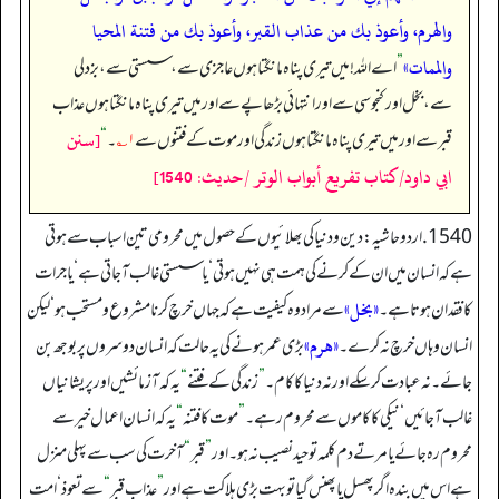
والهرم، وأعوذ بك من عذاب القبر، وأعوذ بك من فتنة المحيا
والممات»
”
اے اللہ! میں تیری پناہ مانگتا ہوں عاجزی سے، سستی سے، بزدلی
سے، بخل اور کنجوسی سے اور انتہائی بڑھاپے سے اور میں تیری پناہ مانگتا ہوں عذاب
[سنن
قبر سے اور میں تیری پناہ مانگتا ہوں زندگی اور موت کے فتنوں سے
۱؎
۔‏‏‏‏
“
ابي داود/كتاب تفريع أبواب الوتر /حدیث: 1540]
1540. اردو حاشیہ: دین و دنیا کی بھلائیوں کے حصول میں محرومی تین اسباب سے ہوتی
ہے کہ انسان میں ان کے کرنے کی ہمت ہی نہیں ہوتی ‘یاسستی غالب آ جاتی ہے ‘ یا جرات
«بخل»
کا فقدان ہوتا ہے۔
‏‏‏‏ سےمراد وہ کیفیت ہے کہ جہاں خرچ کرنا مشروع و مستحب ہو ‘ لیکن
«ھرم»
انسان وہاں خرچ نہ کرے۔
‏‏‏‏ بڑی عمر ہونے کی یہ حالت کہ انسان دوسروں پر بوجھ بن
جائے۔نہ عبادت کر سکے اور نہ دنیا کا کام۔
”
زندگی کے فتنے
“
یہ کہ آزمائشیں اورپریشانیاں
غالب آ جائیں ‘ نیکی کا کاموں سے محروم رہے۔
”
موت کا فتنہ
“
یہ کہ انسان اعمال خیر سے
محروم رہ جائے یا مرتے دم کلمہ توحید نصیب نہ ہو۔ اور
”
قبر
“
آخرت کی سب سے پہلی منزل
ہے اس میں بندہ اگر پھسل یا پھنس گیا تو بہت بڑی ہلاکت ہے اور
”
عذاب قبر
“
سے تعوذ ‘امت