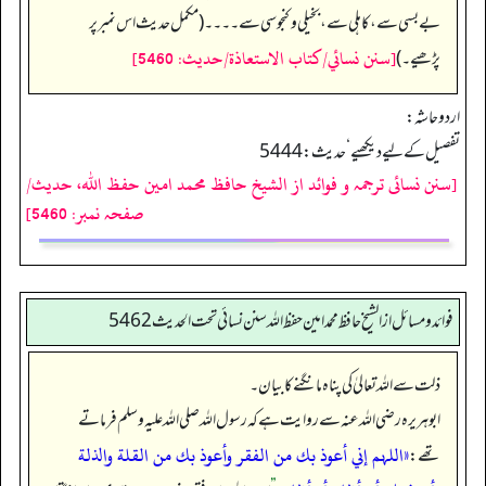
بے بسی سے، کاہلی سے، بخیلی و کنجوسی سے۔۔۔۔ (مکمل حدیث اس نمبر پر
[سنن نسائي/كتاب الاستعاذة/حدیث: 5460]
پڑھیے۔)
اردو حاشہ:
تفصیل کے لیے دیکھیے‘ حدیث: 5444
[سنن نسائی ترجمہ و فوائد از الشیخ حافظ محمد امین حفظ اللہ، حدیث/
صفحہ نمبر: 5460]
فوائد ومسائل از الشيخ حافظ محمد امين حفظ الله سنن نسائي تحت الحديث5462
ذلت سے اللہ تعالیٰ کی پناہ مانگنے کا بیان۔
ابوہریرہ رضی اللہ عنہ سے روایت ہے کہ رسول اللہ صلی اللہ علیہ وسلم فرماتے
«اللہم إني أعوذ بك من الفقر وأعوذ بك من القلة والذلة
تھے: