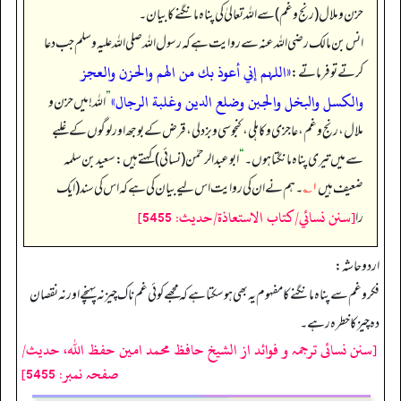
حزن و ملال (رنج و غم) سے اللہ تعالیٰ کی پناہ مانگنے کا بیان۔
انس بن مالک رضی اللہ عنہ سے روایت ہے کہ رسول اللہ صلی اللہ علیہ وسلم جب دعا
«اللہم إني أعوذ بك من الهم والحزن والعجز
کرتے تو فرماتے:
والكسل والبخل والجبن وضلع الدين وغلبة الرجال»
”
اللہ! میں حزن و
ملال، رنج و غم، عاجزی و کاہلی، کنجوسی و بزدلی، قرض کے بوجھ اور لوگوں کے غلبے
سے میں تیری پناہ مانگتا ہوں۔‏‏‏‏
“
ابوعبدالرحمٰن (نسائی) کہتے ہیں: سعید بن سلمہ
ضعیف ہیں
۱؎
۔ ہم نے ان کی روایت اس لیے بیان کی ہے کہ اس کی سند (ایک
[سنن نسائي/كتاب الاستعاذة/حدیث: 5455]
را
اردو حاشہ:
فکرو غم سے پناہ مانگنے کا مفہوم یہ بھی ہو سکتا ہے کہ مجھے کوئی غم ناک چیز نہ پہنچے اور نہ نقصان
دہ چیز کا خطرہ رہے۔
[سنن نسائی ترجمہ و فوائد از الشیخ حافظ محمد امین حفظ اللہ، حدیث/
صفحہ نمبر: 5455]