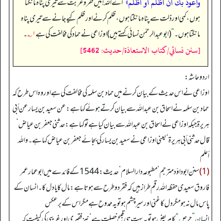
وأعوذ بك أن أظلم أو أظلم»
”
اے اللہ! میں فقر و غربت سے تیری پناہ مانگتا
ہوں، کمی اور ذلت سے پناہ مانگتا ہوں، ظلم کرنے اور ظلم کیے جانے سے تیری پناہ
مانگتا ہوں۔‏‏‏‏
“
(ابوعبدالرحمٰن نسائی کہتے ہیں) اوزاعی نے حماد کی مخالفت کی ہے
۱؎
۔
[سنن نسائي/كتاب الاستعاذة/حدیث: 5462]
اردو حاشہ:
اوزاعی نے اس حدیث کے بیان کرنے میں حماد بن سلمہ کی مخالفت کی ہے اور وہ اس طرح کہ
حماد بن سلمہ نے اسحاق بن عبد اللہ سے بیان کرتے ہوئے کہا ہے:عن سعید بن یسار عن أبي
هریرة جبکہ اوزاعی نے اسحاق بن عبد اللہ سے بیان کیا ہے تو کہا ہے: حدثني جعفر بن عیاض‘
قال حدثني أبي هریرة‘یعنی اوزاعی نے سعید بن یسار کی بجائے جعفر بن عیاض کہا ہے۔ واللہ
أعلم
(1)
سنن ابوداؤد مترجم‘ مطبوعہ دارالسلام‘ حدیث:1544 کے فائدے میں ابو عمار عمر
فاروق سعیدی حفظہ اللہ رقم طراز ہیں کہ فقر دو طرح سے ہوتا ہے: مال کا یا دل کا۔ انسان کے
پاس مال نہ ہو مگر دل کا غنی اور سیر چشم ہو تو یہ ممدوح ہے مگر اس کے بر عکس
انسان
”
حرص
“
کا مریض ہو تو یہ بہت ہی قبیح خصلت ہے‘ نیز فقیری اور غریبی کی کیفیت کہ