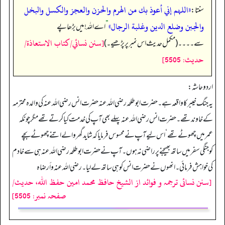
«اللہم إني أعوذ بك من الهرم والحزن والعجز والكسل والبخل
سنتا:
والجبن وضلع الدين وغلبة الرجال»
”
اے اللہ! میں بڑھاپے
[سنن نسائي/كتاب الاستعاذة/
سے۔۔۔۔ (مکمل حدیث اس نمبر پر پڑھیے۔)
حدیث: 5505]
اردو حاشہ:
یہ جنگ خیبر کا واقعہ ہے۔ حضرت ابو طلحہ رضی اللہ عنہ حضرت انس رضی اللہ عنہ کی والدہ محترمہ
کےخاوند تھے۔ حضرت انس رضی اللہ عنہ پہلے بھی آپ کی خدمت کیا کرتے تھے مگر چونکہ
عمر میں چھوٹے تھے‘ اس لیے آپ نے محسوس فرمایا کہ شاید گھر والے اتنے چھوٹے بچے
کوجنگی سفر میں ساتھ بھیجنے پرراضی نہ ہوں۔ آپ نے حضرت ابو طلحہ رضی اللہ عنہ ہی سے خادم
کی خواہش فرمائی۔ انھوں نے حضرت انس کوہی ساتھ لے لیا۔ رضي اللہ عنه و أرضاہ
[سنن نسائی ترجمہ و فوائد از الشیخ حافظ محمد امین حفظ اللہ، حدیث/
صفحہ نمبر: 5505]