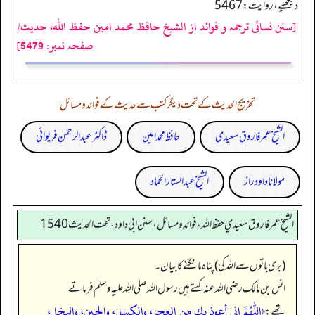
دیکھیے، روایت: 5467
[سنن نسائی ترجمہ و فوائد از الشیخ حافظ محمد امین حفظ اللہ، حدیث/
صفحہ نمبر: 5479]
تخریج الحدیث کے تحت دیگر کتب سے حدیث کے فوائد و مسائل
الشیخ عمر فاروق سعیدی
حافظ محمد امین
ڈاکٹر عبدالرحمٰن فریوائی
مولانا داود راز
الشیخ عبدالستار الحماد
الشيخ عمر فاروق سعيدي حفظ الله، فوائد و مسائل، سنن ابي داود ، تحت الحديث 1540
(بری باتوں سے اللہ کی) پناہ مانگنے کا بیان۔
انس بن مالک رضی اللہ عنہ کہتے ہیں رسول اللہ صلی اللہ علیہ وسلم فرماتے
«اللهم إني أعوذ بك من العجز، والكسل، والجبن، والبخل،
تھے: