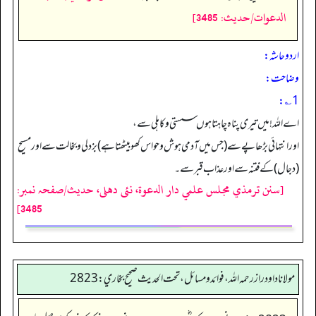
الدعوات/حدیث: 3485]
اردو حاشہ:
وضاحت:
1؎:
اے اللہ! میں تیری پناہ چاہتا ہوں سستی و کاہلی سے،
اور انتہائی بڑھاپے سے (جس میں آدمی ہوش وحواس کھو بیٹھتا ہے) بزدلی وبخالت سے اور مسیح
(دجال) کے فتنہ سے اور عذاب قبر سے۔
[سنن ترمذي مجلس علمي دار الدعوة، نئى دهلى، حدیث/صفحہ نمبر:
3485]
مولانا داود راز رحمه الله، فوائد و مسائل، تحت الحديث صحيح بخاري: 2823