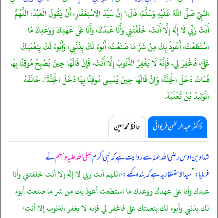
النَّبِيِّ صَلَّى اللَّهُ عَلَيْهِ وَسَلَّمَ، قَالَ:" إِنَّ سَيِّدَ الِاسْتِغْفَارِ، أَنْ يَقُولَ الْعَبْدُ: اللَّهُمَّ
أَنْتَ رَبِّي لَا إِلَهَ إِلَّا أَنْتَ، خَلَقْتَنِي وَأَنَا عَبْدُكَ، وَأَنَا عَلَى عَهْدِكَ وَوَعْدِكَ مَا
اسْتَطَعْتُ، أَعُوذُ بِكَ مِنْ شَرِّ مَا صَنَعْتُ، أَبُوءُ لَكَ بِذَنْبِي، وَأَبُوءُ لَكَ بِنِعْمَتِكَ
عَلَيَّ، فَاغْفِرْ لِي، فَإِنَّهُ لَا يَغْفِرُ الذُّنُوبَ إِلَّا أَنْتَ، فَإِنْ قَالَهَا حِينَ يُصْبِحُ مُوقِنًا بِهَا
فَمَاتَ دَخَلَ الْجَنَّةَ، وَإِنْ قَالَهَا حِينَ يُمْسِي مُوقِنًا بِهَا دَخَلَ الْجَنَّةَ". خَالَفَهُ
الْوَلِيدُ بْنُ ثَعْلَبَةَ.
ڈاکٹر عبدالرحمٰن فریوائی
حافظ محمد امین
شداد بن اوس رضی اللہ عنہ سے روایت ہے کہ
نبی اکرم
صلی اللہ علیہ وسلم
نے
«اللہم أنت ربي لا إله إلا أنت خلقتني وأنا
فرمایا:
”
سیدالاستغفار یہ ہے کہ بندہ کہے:
عبدك وأنا على عهدك ووعدك ما استطعت أعوذ بك من شر ما صنعت أبوء
لك بذنبي وأبوء لك بنعمتك على فاغفر لي فإنه لا يغفر الذنوب إلا أنت»