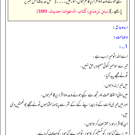
کیے ہوئے وعدہ و اقرار پر قائم ہوں، اور میں۔۔۔۔ (مکمل حدیث اس نمبر پر
[سنن ترمذي/كتاب الدعوات/حدیث: 3393]
پڑھیے۔)
اردو حاشہ:
وضاحت:
1؎:
اے اللہ! تو میرا رب ہے،
تیرے سوا میرا کوئی معبود برحق نہیں،
تو نے مجھے پیدا کیا،
میں تیرا بندہ ہوں،
میں اپنی استطاعت بھر تجھ سے کیے ہوئے وعدہ واقرار پر قائم ہوں،
اور میں تیری ذات کے ذریعہ اپنے کئے کے شر سے پناہ مانگتا ہوں تو نے مجھے جو نعمتیں دی
ہیں،
ان کا اقرار اور اعتراف کرتا ہوں،
میں اپنے گناہوں کو تسلیم کرتا ہوں تو میرے گناہوں کو معاف کر دے،