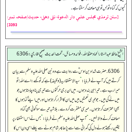
کیوں کہ گناہ تو بس تو ہی معاف کر سکتا ہے۔
[سنن ترمذي مجلس علمي دار الدعوة، نئى دهلى، حدیث/صفحہ نمبر:
3393]
الشيخ حافط عبدالستار الحماد حفظ الله، فوائد و مسائل، تحت الحديث صحيح بخاري:6306
6306. حضرت شداد بن اوس ؓ سے روایت ہے وہ نبی صلی اللہ علیہ وسلم سے بیان
کرتے ہیں کہ آپ نے فرمایا:
”
سید الاستغفار یہ (وظیفہ) ہے کہ تو کہے: اے اللہ! تو
میرا رب ہے۔ تیرا ہی بندہ ہوں۔ میں ان بری حرکتوں سے تیری پناہ چاہتا ہوں جو
میں نے کی ہیں۔ جو تیری نعمتیں ہیں میں ان کا اقرار کرتا ہوں اور میں اپنے گناہوں کا
بھی اعتراف کرتا ہوں۔ میری مغفرت کر دے۔ بلاشبہ تیرے سوا کوئی بھی گناہ
معاف کرنے والا نہیں۔
“
آپ صلی اللہ علیہ وسلم نے فرمایا:
”
جس نے اس استغفار پر
یقین رکھتے ہوئے دل کی گہرائی سے اسے پڑھا پھر شام ہونے سے پہلے اسی دن اس کا