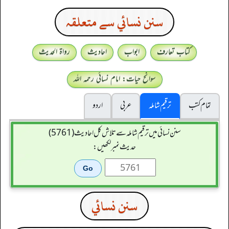
سنن نسائي سے متعلقہ
کتاب تعارف
ابواب
احادیث
رواۃ الحدیث
سوانح حیات: امام نسائی رحمہ اللہ
تمام کتب
ترقیم شاملہ
عربی
اردو
سنن نسائی میں ترقیم شاملہ سے تلاش کل احادیث (5761)
حدیث نمبر لکھیں:
سنن نسائي