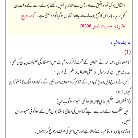
انتقال ہو گیا تو وہ جنتی ہے اور جس نے الفاظ پر یقین رکھتے ہوئے رات کے وقت ان
[صحيح
کو پڑھ لیا، پھر اس کا صبح ہونے سے پہلے انتقال ہو گیا تو وہ جنتی ہے۔
“
بخاري، حديث نمبر:6306]
حدیث حاشیہ:
(1)
امام بخاری رحمہ اللہ نے عنوان کے تحت ذکر کردہ آیات میں استغفار کی فضیلت بیان کی تھی،
حدیث میں ہے کہ رسول اللہ صلی اللہ علیہ وسلم نے فرمایا:
”
جس نے درج ذیل دعا پڑھی اس کے تمام گناہ معاف ہو جائیں گے، خواہ وہ جنگ کا بھگوڑا ہی
کیوں نہ ہو:
(أستغفرالله العظيم الذي لا اله الا هو الحي القيوم و اتوب اليه)
”
میں عظمت والے اللہ سے اپنے گناہوں کی معافی مانگتا ہوں جس کے سوا کوئی معبود برحق
نہیں۔
وہ زندہ جاوید اور قائم رہنے والا ہے اور میں اسی کی طرف رجوع کرتا ہوں۔