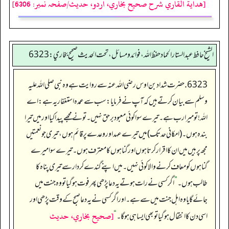
[هداية القاري شرح صحيح بخاري، اردو، حدیث/صفحہ نمبر: 6306]
الشيخ حافط عبدالستار الحماد حفظ الله، فوائد و مسائل، تحت الحديث صحيح بخاري:6323
6323. حضرت شداد بن اوس رضی اللہ عنہ سے روایت ہے وہ نبی صلی اللہ علیہ
وسلم سے بیان کرتے ہیں کہ آپ نے فرمایا: سب سے عمدہ استغفار یہ ہے: اے
اللہ! تو میرا رب ہے۔ تیرے سوا کوئی معبود برحق نہیں۔ تو نے مجھے پیدا کیا اور میں تیرا
بندہ ہوں۔ (امکانی حد تک) میں تیرے عہد اور وعدے پر قائم ہوں، تیری جو نعمتیں
مجھ پر ہیں میں ان کا اقرار کرتا ہوں اور گناہوں کا معترف ہوں۔ تيرے سوا میرے
گناہوں کو معاف کرنے والا کوئی نہیں۔ میں اپنے گندے کردار سے تیری پناہ کا
طالب ہوں۔
”
اگر کسی نے رات ہوتے یہ دعا پڑھی پھر فوت ہوگیا تو وہ جنت میں
جائے گا یا وہ اہل جنت میں سے ہے۔ اور اگر کسی نے یہ دعا صبح کے وقت پڑھی اور
[صحيح بخاري، حديث
اسی دن کا انتقال ہوگیا تو بھی ایسا ہی ہوگا۔
“