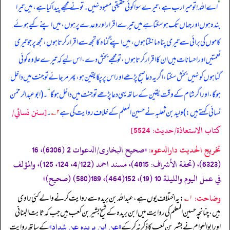
”
اے اللہ! تو میرا رب ہے، تیرے سوا کوئی حقیقی معبود نہیں۔ تو نے مجھے پیدا کیا ہے، میں تیرا
بندہ ہوں اور جہاں تک ہو سکتا ہے میں تیرے اقرار اور وعدے پر ہوں، میں اپنے کیے ہوئے
کاموں کی برائی سے تیری پناہ مانگتا ہوں، میں اپنے گناہ کا تجھ سے اقرار کرتا ہوں، مجھ پر جو تیری
نعمتیں اور احسانات ہیں ان کا اقرار کرتا ہوں، تو مجھے بخش دے، اس لیے کہ تیرے علاوہ کوئی
گناہوں کو نہیں بخش سکتا، اگر یہ دعا صبح پڑھے اور اس پر پکا یقین ہو، پھر مر جائے تو جنت میں داخل
ہو گا، اور اگر شام کے وقت یقین کے ساتھ یہی دعا پڑھے تو جنت میں داخل ہو گا
“
۔ (ابوعبدالرحمٰن
[سنن نسائي/
نسائی کہتے ہیں:) ولید بن ثعلبہ نے حسین المعلم کے خلاف روایت کی ہے
۲؎
۔
كتاب الاستعاذة/حدیث: 5524]
تخریج الحدیث دارالدعوہ:
«صحیح البخاری/الدعوات 2 (6306)، 16
(6323)، (تحفة الأشراف: 4815)، مسند احمد (4/122، 124، 125)، والمؤلف
في عمل الیوم واللیلة 10 (19)، 152(464)، 189(580) (صحیح)»
وضاحت:
۱؎
: یہ اختلاف یوں ہے، عبداللہ بن بریدہ سے روایت کرنے والے کئی راوی
ہیں، چنانچہ حسین المعلم کی روایت میں ابن بریدہ کے شیخ بشیر بن کعب ہیں جب کہ ثابت البنانی
«عن ابن بریدہ عن شداد»
اور ابوالعوام نے بشیر بن کعب کا ذکر نہ کر کے
کے ساتھ روایت