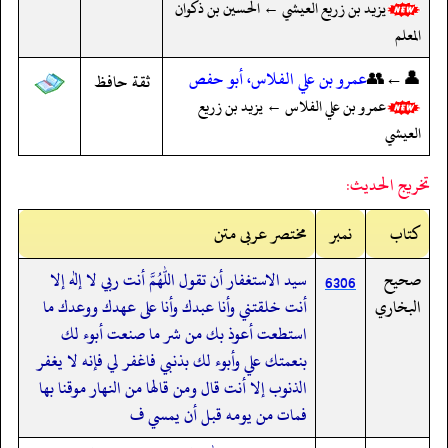
يزيد بن زريع العيشي ← الحسين بن ذكوان
المعلم
👤←👥
عمرو بن علي الفلاس، أبو حفص
ثقة حافظ
عمرو بن علي الفلاس ← يزيد بن زريع
العيشي
تخريج الحديث:
کتاب
نمبر
مختصر عربی متن
صحيح
سيد الاستغفار أن تقول اللهم أنت ربي لا إله إلا
6306
البخاري
أنت خلقتني وأنا عبدك وأنا على عهدك ووعدك ما
استطعت أعوذ بك من شر ما صنعت أبوء لك
بنعمتك علي وأبوء لك بذنبي فاغفر لي فإنه لا يغفر
الذنوب إلا أنت قال ومن قالها من النهار موقنا بها
فمات من يومه قبل أن يمسي ف