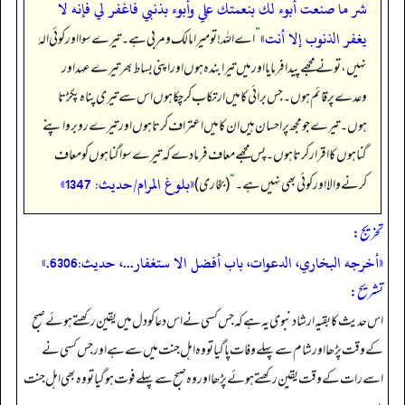
شر ما صنعت أبوء لك بنعمتك علي وأبوء بذنبي فاغفر لي فإنه لا
يغفر الذنوب إلا أنت»
”
اے اللہ! تو میرا مالک و مربی ہے۔ تیرے سوا اور کوئی الہٰ
نہیں، تو نے مجھے پیدا فرمایا اور میں تیرا بندہ ہوں اور اپنی بساط بھر تیرے عہد اور
وعدے پر قائم ہوں۔ جس برائی کا میں ارتکاب کر چکا ہوں اس سے تیری پناہ پکڑتا
ہوں۔ تیرے جو مجھ پر احسان ہیں ان کا میں اعتراف کرتا ہوں اور تیرے روبرو اپنے
گناہوں کا اقرار کرتا ہوں۔ پس مجھے معاف فرما دے کہ تیرے سوا گناہوں کو معاف
«بلوغ المرام/حدیث: 1347»
کرنے والا اور کوئی بھی نہیں ہے۔
“
(بخاری)
تخریج:
«أخرجه البخاري، الدعوات، باب أفضل الا ستغفار...، حديث:6306.»
تشریح:
اس حدیث کا بقیہ ارشاد نبوی یہ ہے کہ جس کسی نے اس دعا کو دل میں یقین رکھتے ہوئے صبح
کے وقت پڑھا اور شام سے پہلے وفات پا گیا تو وہ اہل جنت میں سے ہے اور جس کسی نے
اسے رات کے وقت یقین رکھتے ہوئے پڑھا اور وہ صبح سے پہلے فوت ہوگیا تو وہ بھی اہل جنت