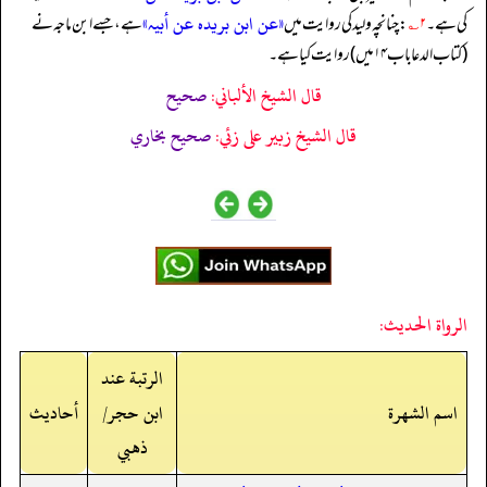
«عن ابن بریدہ عن أبیہ»
کی ہے۔
۲؎
: چنانچہ ولید کی روایت میں
ہے، جسے ابن ماجہ نے
(کتاب الدعا باب ۱۴ میں) روایت کیا ہے۔
قال الشيخ الألباني:
صحيح
قال الشيخ زبير على زئي:
صحيح بخاري
الرواة الحديث:
الرتبة عند
اسم الشهرة
ابن حجر/
أحاديث
ذهبي