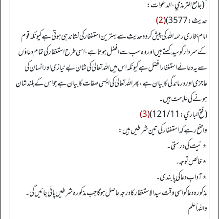
“
(جامع الترمذي، الدعوات:
حدیث: 3577)
(2)
امام بخاری رحمہ اللہ کی پیش کردہ حدیث سے بہترین استغفار کی نشاندہی ہوتی ہے کیونکہ قوم
کے سردار کو سید کہتے ہیں اور وہ سب سے افضل ہوتا ہے، اسی طرح استغفار کی تمام دعاؤں
سے یہ دعائے استغفار افضل ہے کیونکہ اس میں اللہ تعالیٰ کی شان بے نیازی اور انسان کی
عاجزی اور درماندگی کا بیان ہے، پھر اللہ تعالیٰ کی ایسی صفات کا بیان ہے جو اس کے بلند شان
ہونے کی علامت ہیں۔
(فتح الباري: 121/11)
(3)
واضح رہے کہ استغفار کی تین شرطیں ہیں:
٭ نیت کی درستی۔
٭ خالص توجہ۔
٭ آدابِ دعا کی پابندی۔
مذکورہ دعا کو اسی وقت سید الاستغفار کا درجہ حاصل ہوگا جب مذکورہ شرطیں پائی جائیں گی۔
واللہ أعلم