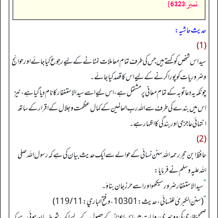
نمبر:6323]
حدیث حاشیہ:
(1)
سید اس شخص کو کہتے ہیں جس کی طرف تمام معاملات نمٹانے کے لیے رجوع کیا جائے اور حوائج
و ضروریات کو پورا کرنے کے لیے اس کا قصد کیا جائے۔
چونکہ یہ دعا توبہ کے تمام معانی پر مشتمل ہے، اس لیے اسے سید الاستغفار کا نام دیا گیا ہے، نیز
اس میں بندے کی طرف سے اللہ رب العالمین کے کمال عظمت و جلال کے اقرار کے ساتھ
انتہائی عاجزی اور بندگی کا اظہار ہے۔
(2)
حافظ ابن حجر رحمہ اللہ سنن نسائی کے حوالے سے ایک حدیث بیان کی ہے کہ رسول اللہ صلی
اللہ علیہ وسلم نے فرمایا:
”
سید الاستغفار ضرور سیکھو اور اسے حرز جان بناؤ۔
“
(سنن الکبریٰ للنسائي، حدیث: 10301، و فتح الباري: 119/11)
صحیح بخاری کی دوسری روایات میں اس اعزاز کے حصول کے لیے ایک شرط بیان ہوئی ہے کہ