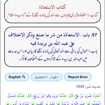
كتاب الاستعاذة
کتاب: استعاذہ (بری چیزوں سے اللہ کی پناہ مانگنے) کے آداب و احکام
57. باب : الاستعاذة من شر ما صنع وذكر الاختلاف
على عبد الله بن بريدة فيه
باب: اعمال کی برائی سے اللہ تعالیٰ کی پناہ مانگنے کا بیان اور اس حدیث
میں عبداللہ بن بریدہ کے شاگردوں کے اختلاف کا ذکر۔
Report Error
اظهار التشكيل
🔍 English
حدیث نمبر:
5524
أَخْبَرَنَا
عَمْرُو بْنُ عَلِيٍّ
، قَالَ: حَدَّثَنَا
يَزِيدُ وَهُوَ ابْنُ زُرَيْعٍ
، قَالَ: حَدَّثَنَا
حُسَيْنٌ
الْمُعَلِّمُ
، عَنْ
عَبْدِ اللَّهِ بْنِ بُرَيْدَةَ
، عَنْ
بُشَيْرِ بْنِ كَعْبٍ
، عَنْ
شَدَّادِ بْنِ أَوْسٍ
، عَنِ