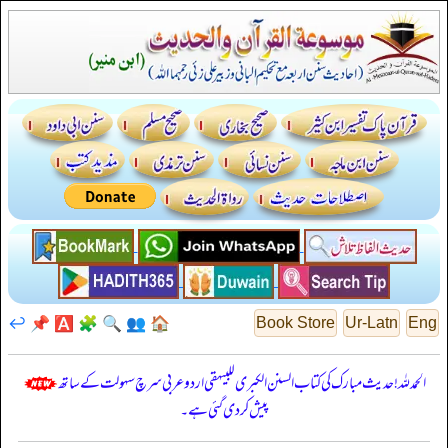
↩️
📌
🅰️
🧩
🔍
👥
🏠
Book Store
Ur-Latn
Eng
الحمدللہ! حدیث مبارک کی کتاب السنن الكبرى للبيهقي اردو عربی سرچ سہولت کے ساتھ
پیش کر دی گئی ہے۔