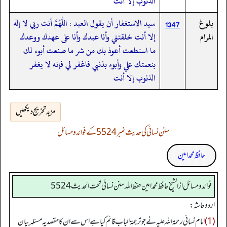
الذنوب إلا أنت
بلوغ
سيد الاستغفار أن يقول العبد : اللهم أنت ربي لا إله
1347
المرام
إلا أنت خلقتني وأنا عبدك وأنا على عهدك ووعدك
ما استطعت أعوذ بك من شر ما صنعت أبوء لك
بنعمتك علي وأبوء بذنبي فاغفر لي فإنه لا يغفر
الذنوب إلا أنت
مزید تخریج دیکھیں
سنن نسائی کی حدیث نمبر 5524 کے فوائد و مسائل
حافظ محمد امین
فوائد ومسائل از الشيخ حافظ محمد امين حفظ الله سنن نسائي تحت الحديث5524
اردو حاشہ:
(1)
امام نسائی رحمۃ اللہ علیہ نے جو ترجمۃ الباب قائم کیا ہے اس سے ان کا مقصد یہ مسئلہ بیان