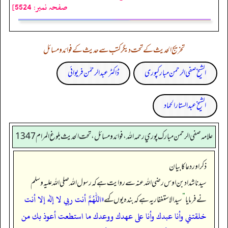
صفحہ نمبر: 5524]
تخریج الحدیث کے تحت دیگر کتب سے حدیث کے فوائد و مسائل
الشیخ صفی الرحمن مبارکپوری
ڈاکٹر عبدالرحمٰن فریوائی
الشیخ عبدالستار الحماد
علامه صفي الرحمن مبارك پوري رحمه الله، فوائد و مسائل، تحت الحديث بلوغ المرام 1347
ذکر اور دعا کا بیان
سیدنا شداد بن اوس رضی اللہ عنہ سے روایت ہے کہ رسول اللہ صلی اللہ علیہ وسلم
«اللهم أنت ربي لا إله إلا أنت
نے فرمایا
”
سیدالاستغفار یہ ہے کہ بندہ یوں کہے
خلقتني وأنا عبدك وأنا على عهدك ووعدك ما استطعت أعوذ بك من