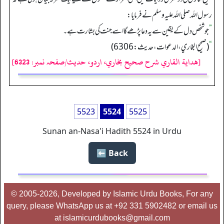
رسول اللہ صلی اللہ علیہ وسلم نے فرمایا:
”
جو شخص دل کے یقین سے یہ دعا پڑھے گا اسے جنت کی بشارت ہے۔
“
(صحیح البخاري، الدعوات، حدیث: 6306)
[هداية القاري شرح صحيح بخاري، اردو، حدیث/صفحہ نمبر: 6323]
5523
5524
5525
Sunan an-Nasa'i Hadith 5524 in Urdu
Back ⬅️
© 2005-2026, Developed by Islamic Urdu Books, For any
query, please WhatsApp us at +92 331 5902482 or email us
at islamicurdubooks@gmail.com