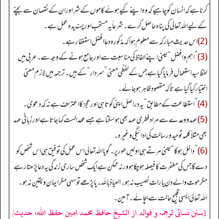
کرنا ہے کہ انسان کو چاہیے کہ وہ اپنے کیے ہوئے کاموں کے شر اوران کےنقصان سے بچنے
کے لیے اللہ تعالی کی پناہ حاصل کرے۔ شرعاً یہ مستحب اورپسندیدہ عمل ہے۔
(2)
اس حدیث مبارکہ سے معلوم ہوا کہ مذکورہ دعا افضل استغفار ہے۔
(3)
”
اہم وافضل
“
یعنی اپنے الفاظ کی مناسبت سے اورجامع ہونے کے وجہ سے۔ عربی میں
لفظ سید استعمال فرمایا گیا ہے جس کے لفظی معنیٰ
”
سردار
“
کے ہیں۔ ترجمہ میں لازم معنیٰ
اختیار کیا گیا ہے تاکہ مقصود ظاہر ہو جائے۔
(4)
”
استطاعت کےمطابق
“
یہ دراصل اپنی کوتاہی اورعجز کا اعتراف ہے نہ کہ دعویٰ۔
(5)
عہد ووعدے سے مراد فطری عہد بھی ہوسکتا ہے جسے عھد الست کہا جاتا ہے اورزبانی عہد
بھی مثلاً کلمہ توحید ورسالت کی ادائیگی وغیرہ۔
(6)
”
داخل ہوگا
“
یعنی مرتے ہی اولیں طور پر۔ گویا اللہ تعالی اس عمل کی توفیق ہی اس شخص کو
دے گا جس کی مغفرت کا فیصلہ ہوچکا ہو ورنہ ممکن ہے ایک شخص ساری زندگی یہ دعا پڑھتا رہے
مگر موت والے دن یا رات نصیب نہ ہو۔ العیاذ باللہ۔ یا پڑھے توسہی مگر ایمان ویقین نہ ہو۔
اللہ تعالیٰ ایسی قبیح حالت سے بچائے۔ آمین۔
[سنن نسائی ترجمہ و فوائد از الشیخ حافظ محمد امین حفظ اللہ، حدیث/