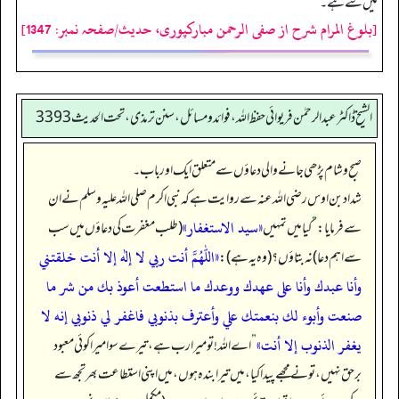
میں سے ہے۔
[بلوغ المرام شرح از صفی الرحمن مبارکپوری، حدیث/صفحہ نمبر: 1347]
الشیخ ڈاکٹر عبد الرحمٰن فریوائی حفظ اللہ، فوائد و مسائل، سنن ترمذی، تحت الحديث 3393
صبح و شام پڑھی جانے والی دعاؤں سے متعلق ایک اور باب۔
شداد بن اوس رضی الله عنہ سے روایت ہے کہ نبی اکرم صلی اللہ علیہ وسلم نے ان
«سيد الاستغفار»
سے فرمایا:
”
کیا میں تمہیں
(طلب مغفرت کی دعاؤں میں سب
«اللهم أنت ربي لا إله إلا أنت خلقتني
سے اہم دعا) نہ بتاؤں؟ (وہ یہ ہے):
وأنا عبدك وأنا على عهدك ووعدك ما استطعت أعوذ بك من شر ما
صنعت وأبوء لك بنعمتك علي وأعترف بذنوبي فاغفر لي ذنوبي إنه لا
يغفر الذنوب إلا أنت»
”
اے اللہ! تو میرا رب ہے، تیرے سوا میرا کوئی معبود
برحق نہیں، تو نے مجھے پیدا کیا، میں تیرا بندہ ہوں، میں اپنی استطاعت بھر تجھ سے