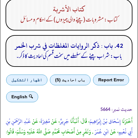
كتاب الأشربة
کتاب: مشروبات (پینے والی چیزوں) کے احکام و مسائل
42. باب : ذكر الروايات المغلظات في شرب الخمر
باب: شراب پینے کے سلسلے میں سخت قسم کی احادیث کا ذکر۔
Report Error
باب احادیث (5)
اظهار التشكيل
🔍 English
حدیث نمبر:
5664
أَخْبَرَنَا
إِسْحَاق بْنُ إِبْرَاهِيمَ
، قَالَ: أَنْبَأَنَا
جَرِيرٌ
، عَنْ
مُغِيرَةَ
، عَنْ
عَبْدِ الرَّحْمَنِ بْنِ
أَبِي نُعْيمٍ
، عَنْ
ابْنِ عُمَرَ
, وَنَفَرٍ مِنْ أَصْحَابِ مُحَمَّدٍ صَلَّى اللَّهُ عَلَيْهِ وَسَلَّمَ، قَالُوا: