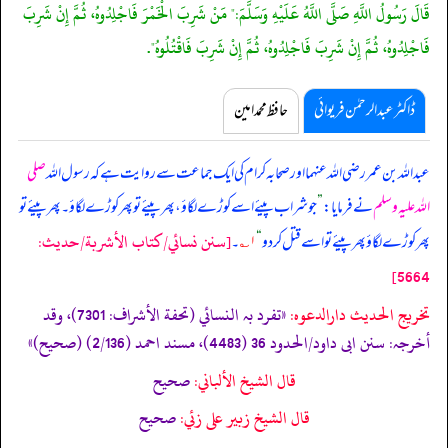
قَالَ رَسُولُ اللَّهِ صَلَّى اللَّهُ عَلَيْهِ وَسَلَّمَ:" مَنْ شَرِبَ الْخَمْرَ فَاجْلِدُوهُ، ثُمَّ إِنْ شَرِبَ
فَاجْلِدُوهُ، ثُمَّ إِنْ شَرِبَ فَاجْلِدُوهُ، ثُمَّ إِنْ شَرِبَ فَاقْتُلُوهُ".
ڈاکٹر عبدالرحمٰن فریوائی
حافظ محمد امین
عبداللہ بن عمر رضی اللہ عنہما اور صحابہ کرام کی ایک جماعت سے روایت ہے کہ
رسول اللہ
صلی
اللہ علیہ وسلم
نے فرمایا:
”
جو شراب پیئے اسے کوڑے لگاؤ، پھر پیئے تو پھر کوڑے لگاؤ۔ پھر پیئے تو
[سنن نسائي/كتاب الأشربة/حدیث:
پھر کوڑے لگاؤ پھر پیئے تو اسے قتل کر دو
“
۱؎
۔
5664]
تخریج الحدیث دارالدعوہ:
«تفرد بہ النسائي (تحفة الأشراف: 7301)، وقد
أخرجہ: سنن ابی داود/الحدود 36 (4483)، مسند احمد (2/136) (صحیح)»
قال الشيخ الألباني:
صحيح
قال الشيخ زبير على زئي:
صحيح