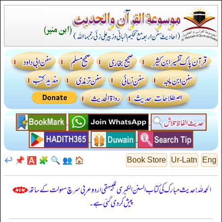
↩️
📌
🅰️
🧩
🔍
👥
🏠
Book Store
Ur-Latn
Eng
الحمدللہ! حدیث مبارک کی کتاب السنن الكبرى للبيهقي اردو عربی سرچ سہولت کے ساتھ
پیش کر دی گئی ہے۔