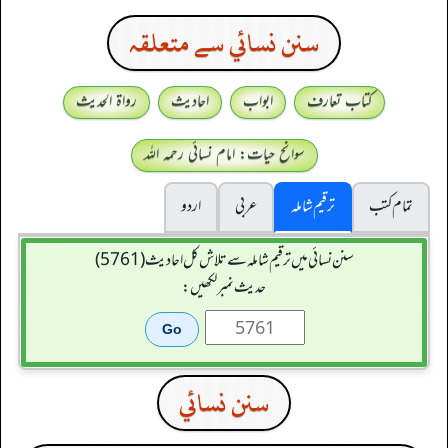
سنن نسائي سے متعلقہ
کتاب تعارف
ابواب
احادیث
رواۃ الحدیث
سوانح حیات: امام نسائی رحمہ اللہ
تمام کتب
ترقیم شاملہ
عربی
اردو
سنن نسائی میں ترقیم شاملہ سے تلاش کل احادیث (5761)
حدیث نمبر لکھیں:
سنن نسائي