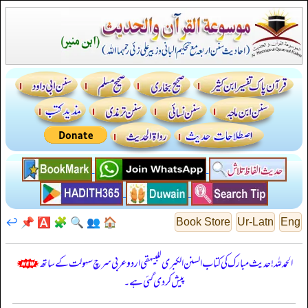
↩️
📌
🅰️
🧩
🔍
👥
🏠
Book Store
Ur-Latn
Eng
الحمدللہ! حدیث مبارک کی کتاب السنن الكبرى للبيهقي اردو عربی سرچ سہولت کے ساتھ
پیش کر دی گئی ہے۔