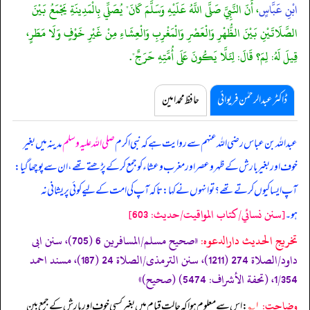
ابْنِ عَبَّاسٍ
، أَنّ النَّبِيَّ صَلَّى اللَّهُ عَلَيْهِ وَسَلَّمَ كَانَ" يُصَلِّي بِالْمَدِينَةِ يَجْمَعُ بَيْنَ
الصَّلَاتَيْنِ بَيْنَ الظُّهْرِ وَالْعَصْرِ وَالْمَغْرِبِ وَالْعِشَاءِ مِنْ غَيْرِ خَوْفٍ وَلَا مَطَرٍ،
قِيلَ لَهُ: لِمَ؟ قَالَ: لِئَلَّا يَكُونَ عَلَى أُمَّتِهِ حَرَجٌ".
ڈاکٹر عبدالرحمٰن فریوائی
حافظ محمد امین
عبداللہ بن عباس رضی اللہ عنہم سے روایت ہے کہ
نبی اکرم
صلی اللہ علیہ وسلم
مدینہ میں بغیر
خوف اور بغیر بارش کے ظہر و عصر اور مغرب و عشاء کو جمع کر کے پڑھتے تھے، ان سے پوچھا گیا:
آپ ایسا کیوں کرتے تھے؟ تو انہوں نے کہا: تاکہ آپ کی امت کے لیے کوئی پریشانی نہ
[سنن نسائي/كتاب المواقيت/حدیث: 603]
ہو۔
تخریج الحدیث دارالدعوہ:
«صحیح مسلم/المسافرین 6 (705)، سنن ابی
داود/الصلاة 274 (1211)، سنن الترمذی/الصلاة 24 (187)، مسند احمد
1/354، (تحفة الأشراف: 5474) (صحیح)»
وضاحت:
۱؎
: اس سے معلوم ہوا کہ حالت قیام میں بغیر کسی خوف اور بارش کے جمع بین