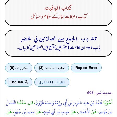
كتاب المواقيت
کتاب: اوقات نماز کے احکام و مسائل
47. باب : الجمع بين الصلاتين في الحضر
باب: دوران اقامت (حضر میں) جمع بین الصلاتین کا بیان۔
Report Error
باب احادیث (3)
مكررات (9)
اظهار التشكيل
🔍 English
حدیث نمبر:
603
أَخْبَرَنَا
مُحَمَّدُ بْنُ عَبْدِ الْعَزِيزِ بْنِ أَبِي رِزْمَةَ وَاسْمُهُ غَزْوَانُ
، قال: حَدَّثَنَا
الْفَضْلُ
بْنُ مُوسَى
، عَنْ
الْأَعْمَشِ
، عَنْ
حَبِيبِ بْنِ أَبِي ثَابِتٍ
، عَنْ
سَعِيدِ بْنِ جُبَيْرٍ
، عَنْ