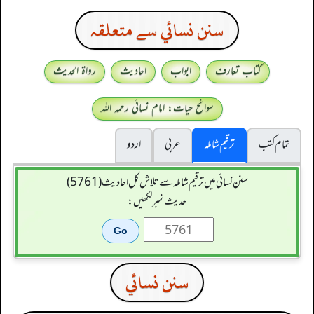
سنن نسائي سے متعلقہ
کتاب تعارف
ابواب
احادیث
رواۃ الحدیث
سوانح حیات: امام نسائی رحمہ اللہ
تمام کتب
ترقیم شاملہ
عربی
اردو
سنن نسائی میں ترقیم شاملہ سے تلاش کل احادیث (5761)
حدیث نمبر لکھیں:
سنن نسائي