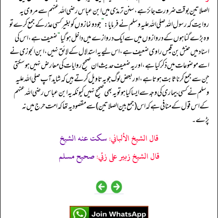
الصلاتین بوقت ضرورت جائز ہے، سنن ترمذی میں ابن عباس رضی اللہ عنہم سے مروی یہ
روایت کہ رسول اللہ صلی اللہ علیہ وسلم نے فرمایا:
”
جو دو نمازوں کو بغیر کسی عذر کے جمع کرے تو
وہ بڑے گناہوں کے دروازوں میں سے ایک دروازے میں داخل ہو گیا
“
ضعیف ہے، اس کی
اسناد میں حنش بن قیس راوی ضعیف ہے، اس لیے یہ استدلال کے لائق نہیں، ابن الجوزی نے
اسے موضوعات میں ذکر کیا ہے، اور یہ ضعیف حدیث ان صحیح روایات کی معارض نہیں ہو سکتی
جن سے جمع کرنا ثابت ہوتا ہے، اور بعض لوگ جو یہ تاویل کرتے ہیں کہ شاید آپ صلی اللہ علیہ
وسلم نے کسی بیماری کی وجہ سے ایسا کیا ہو تو یہ بھی صحیح نہیں کیونکہ یہ ابن عباس رضی اللہ عنہم
کے اس قول کے منافی ہے کہ اس (جمع بین الصلاتین) سے مقصود یہ تھا کہ امت حرج میں نہ
پڑے۔
قال الشيخ الألباني:
سكت عنه الشيخ
قال الشيخ زبير على زئي:
صحيح مسلم