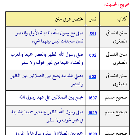
تخريج الحديث:
کتاب
نمبر
مختصر عربی متن
سنن النسائى
صلى مع رسول الله بالمدينة الأولى والعصر
591
الصغرى
ثمان سجدات ليس بينهما شيء
سنن النسائى
صلى رسول الله الظهر والعصر جميعا والمغرب
602
الصغرى
والعشاء جميعا من غير خوف ولا سفر
سنن النسائى
يصلي بالمدينة يجمع بين الصلاتين بين الظهر
603
الصغرى
والعصر
صحيح مسلم
نجمع بين الصلاتين على عهد رسول الله
1637
صحيح مسلم
صلى رسول الله الظهر والعصر جميعا بالمدينة
1629
في غير خوف ولا سفر
صحيح مسلم
جمع بين الصلاة في سفرة سافرها في غزوة
1630