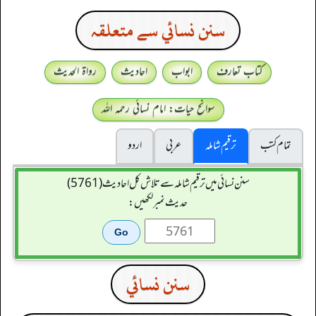
سنن نسائي سے متعلقہ
کتاب تعارف
ابواب
احادیث
رواۃ الحدیث
سوانح حیات: امام نسائی رحمہ اللہ
تمام کتب
ترقیم شاملہ
عربی
اردو
سنن نسائی میں ترقیم شاملہ سے تلاش کل احادیث (5761)
حدیث نمبر لکھیں:
سنن نسائي