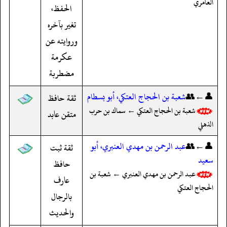
العامري
الحفظ،
تغير بآخره
وروايته عن
عكرمة
مضطربة
👤←👥
شعبة بن الحجاج العتكي، أبو بسطام
ثقة حافظ
شعبة بن الحجاج العتكي ← سماك بن حرب
متقن عابد
الذهلي
👤←👥
عبد الرحمن بن مهدي العنبري، أبو
ثقة ثبت
سعيد
حافظ
عبد الرحمن بن مهدي العنبري ← شعبة بن
عارف
الحجاج العتكي
بالرجال
والحديث