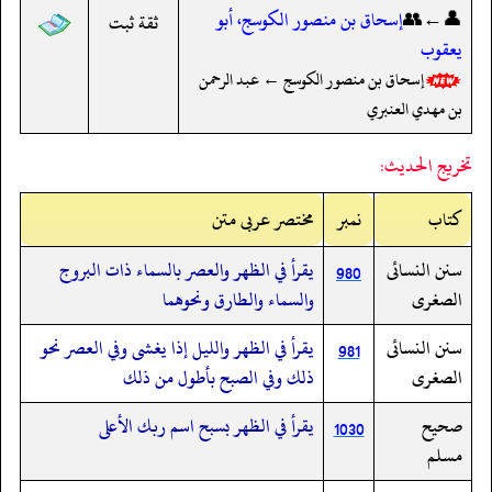
👤←👥
إسحاق بن منصور الكوسج، أبو
ثقة ثبت
يعقوب
إسحاق بن منصور الكوسج ← عبد الرحمن
بن مهدي العنبري
تخريج الحديث:
کتاب
نمبر
مختصر عربی متن
سنن النسائى
يقرأ في الظهر والعصر بالسماء ذات البروج
980
الصغرى
والسماء والطارق ونحوهما
سنن النسائى
يقرأ في الظهر والليل إذا يغشى وفي العصر نحو
981
الصغرى
ذلك وفي الصبح بأطول من ذلك
صحيح
يقرأ في الظهر بسبح اسم ربك الأعلى
1030
مسلم