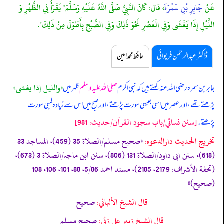
عَنْ
جَابِرِ بْنِ سَمُرَةَ
، قال: كَانَ النَّبِيُّ صَلَّى اللَّهُ عَلَيْهِ وَسَلَّمَ" يَقْرَأُ فِي الظُّهْرِ وَ
اللَّيْلِ إِذَا يَغْشَى وَفِي الْعَصْرِ نَحْوَ ذَلِكَ وَفِي الصُّبْحِ بِأَطْوَلَ مِنْ ذَلِكَ".
ڈاکٹر عبدالرحمٰن فریوائی
حافظ محمد امین
«والليل إذا يغشى»
جابر بن سمرہ رضی اللہ عنہ کہتے ہیں کہ
نبی اکرم
صلی اللہ علیہ وسلم
ظہر میں
پڑھتے تھے، اور عصر میں اسی جیسی سورت پڑھتے، اور صبح میں اس سے زیادہ لمبی سورت
[سنن نسائي/باب سجود القرآن/حدیث: 981]
پڑھتے۔
تخریج الحدیث دارالدعوہ:
«صحیح مسلم/الصلاة 35 (459)، المساجد 33
(618)، سنن ابی داود/الصلاة 131 (806)، سنن ابن ماجہ/الصلاة 3 (673)،
(تحفة الأشراف: 2179، 2185)، مسند احمد 5/86، 88، 101، 106، 108
(صحیح)»
قال الشيخ الألباني:
صحيح
قال الشيخ زبير على زئي:
صحيح مسلم