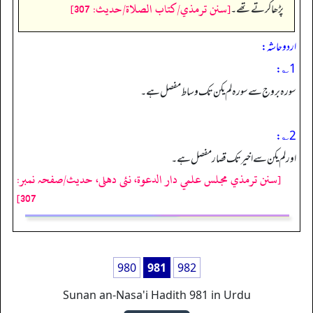
[سنن ترمذي/كتاب الصلاة/حدیث: 307]
پڑھا کرتے تھے۔
اردو حاشہ:
1؎:
سورہ بروج سے سورہ لم یکن تک وساط مفصل ہے۔
2؎:
اور لم یکن سے اخیر تک قصار مفصل ہے۔
[سنن ترمذي مجلس علمي دار الدعوة، نئى دهلى، حدیث/صفحہ نمبر:
307]
980
981
982
Sunan an-Nasa'i Hadith 981 in Urdu