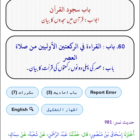
باب سجود القرآن
ابواب: قرآن میں سجدوں کا بیان
60. باب : القراءة في الركعتين الأوليين من صلاة
العصر
باب: عصر کی پہلی دونوں رکعتوں کی قرأت کا بیان۔
Report Error
باب احادیث (3)
مكررات (7)
اظهار التشكيل
🔍 English
حدیث نمبر:
981
أَخْبَرَنَا
إِسْحَاقُ بْنُ مَنْصُورٍ
، قال: حَدَّثَنَا
عَبْدُ الرَّحْمَنِ
، عَنْ
شُعْبَةَ
، عَنْ
سِمَاكٍ
،