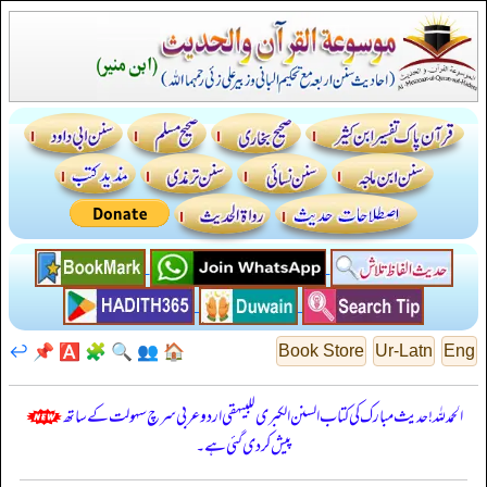
↩️
📌
🅰️
🧩
🔍
👥
🏠
Book Store
Ur-Latn
Eng
الحمدللہ! حدیث مبارک کی کتاب السنن الكبرى للبيهقي اردو عربی سرچ سہولت کے ساتھ
پیش کر دی گئی ہے۔