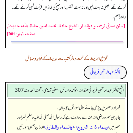
کرتے تھے، یعنی نہ بہت لمبی اور نہ بہت مختصر۔ اور صبح کی نماز میں قرأت لمبی کرتے تھے۔
واللہ أعلم۔
[سنن نسائی ترجمہ و فوائد از الشیخ حافظ محمد امین حفظ اللہ، حدیث/
صفحہ نمبر: 981]
تخریج الحدیث کے تحت دیگر کتب سے حدیث کے فوائد و مسائل
ڈاکٹر عبدالرحمٰن فریوائی
الشیخ ڈاکٹر عبد الرحمٰن فریوائی حفظ اللہ، فوائد و مسائل، سنن ترمذی، تحت الحديث 307
ظہر اور عصر میں پڑھی جانے والی سورتوں کا بیان۔
جابر بن سمرہ رضی الله عنہ سے روایت ہے کہ رسول اللہ صلی الله علیہ وسلم ظہر اور
«وسماء ذات البروج»
«والسماء والطارق»
عصر میں
،
اور ان جیسی سورتیں