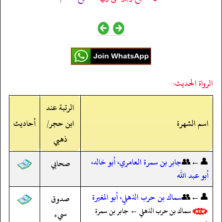
الرواة الحديث:
الرتبة عند
اسم الشهرة
ابن حجر/
أحاديث
ذهبي
👤←👥
جابر بن سمرة العامري، أبو خالد،
صحابي
أبو عبد الله
👤←👥
سماك بن حرب الذهلي، أبو المغيرة
صدوق
سماك بن حرب الذهلي ← جابر بن سمرة
سيء