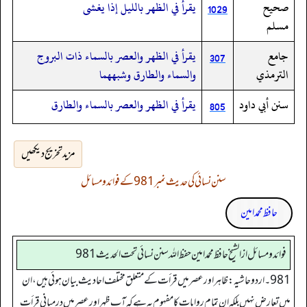
صحيح
يقرأ في الظهر بالليل إذا يغشى
1029
مسلم
جامع
يقرأ في الظهر والعصر بالسماء ذات البروج
307
الترمذي
والسماء والطارق وشبههما
سنن أبي داود
يقرأ في الظهر والعصر بالسماء والطارق
805
مزید تخریج دیکھیں
سنن نسائی کی حدیث نمبر 981 کے فوائد و مسائل
حافظ محمد امین
فوائد ومسائل از الشيخ حافظ محمد امين حفظ الله سنن نسائي تحت الحديث 981
981 ۔ اردو حاشیہ: ظاہر اور عصر میں قرأت کے متعلق مختلف احادیث بیان ہوئی ہیں، ان
میں تعارض نہیں بلکہ ان تمام روایات کا مفہوم یہ ہے کہ آپ ظہر اور عصر میں درمیانی قرأت