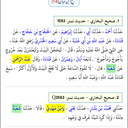
صحیح ابن حبان
(14)
1.
صحيح البخاري - حدیث نمبر: 1593
حَدَّثَنَا
أَحْمَدُ
، حَدَّثَنَا
أَبِي
، حَدَّثَنَا
إِبْرَاهِيمُ
، عَنِ
الْحَجَّاجِ بْنِ حَجَّاجٍ
، عَنْ
قَتَادَةَ
، عَنْ
عَبْدِ اللَّهِ بْنِ أَبِي عُتْبَةَ
، عَنْ
أَبِي سَعِيدٍ الْخُدْرِيِّ
رَضِيَ اللَّهُ عَنْهُ ،
عَنِ النَّبِيِّ صَلَّى اللَّهُ عَلَيْهِ وَسَلَّمَ ، قَالَ : " لَيُحَجَّنَّ الْبَيْتُ وَلَيُعْتَمَرَنَّ بَعْدَ خُرُوجِ
يَأْجُوجَ وَمَأْجُوجَ " , تَابَعَهُ
أَبَانُ
،
وَعِمْرَانُ
، عَنْ
قَتَادَةَ
، وَقَالَ
عَبْدُ الرَّحْمَنِ
:
عَنْ
شُعْبَةَ
، قال : " لَا تَقُومُ السَّاعَةُ حَتَّى لَا يُحَجَّ الْبَيْتُ وَالْأَوَّلُ أَكْثَرُ " ، سَمِعَ
قَتَادَةُ عَبْدَ اللَّهِ ، وَعَبْدُ اللَّهِ أَبَا سَعِيدٍ .
2.
صحيح البخاري - حدیث نمبر: Q3563
حَدَّثَنِي
مُحَمَّدُ بْنُ بَشَّارٍ
، حَدَّثَنَا
يَحْيَى
،
وَابْنُ مَهْدِيٍّ
، قَالَا : حَدَّثَنَا
شُعْبَةُ
مِثْلَهُ ، وَإِذَا كَرِهَ شَيْئًا عُرِفَ فِي وَجْهِهِ " .