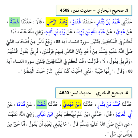
3.
صحيح البخاري - حدیث نمبر: 4589
حَدَّثَنِي
مُحَمَّدُ بْنُ بَشَّارٍ
، حَدَّثَنَا
غُنْدَرٌ
،
وَعَبْدُ الرَّحْمَنِ
، قَالَا : حَدَّثَنَا
شُعْبَةُ
،
عَنْ
عَدِيٍّ
، عَنْ
عَبْدِ اللَّهِ بْنِ يَزِيدَ
، عَنْ
زَيْدِ بْنِ ثَابِتٍ
رَضِيَ اللَّهُ عَنْهُ ، فَمَا
لَكُمْ فِي الْمُنَافِقِينَ فِئَتَيْنِ سورة النساء آية 88 ، رَجَعَ نَاسٌ مِنْ أَصْحَابِ النَّبِيِّ
صَلَّى اللَّهُ عَلَيْهِ وَسَلَّمَ مِنْ أُحُدٍ وَكَانَ النَّاسُ فِيهِمْ فِرْقَتَيْنِ ، فَرِيقٌ يَقُولُ اقْتُلْهُمْ
، وَفَرِيقٌ يَقُولُ : لَا ، فَنَزَلَتْ : فَمَا لَكُمْ فِي الْمُنَافِقِينَ فِئَتَيْنِ سورة النساء آية
88 ، وَقَالَ : " إِنَّهَا طَيْبَةُ ، تَنْفِي الْخَبَثَ كَمَا تَنْفِي النَّارُ خَبَثَ الْفِضَّةِ " .
4.
صحيح البخاري - حدیث نمبر: 4630
حَدَّثَنَا
مُحَمَّدُ بْنُ بَشَّارٍ
، حَدَّثَنَا
ابْنُ مَهْدِيٍّ
، حَدَّثَنَا
شُعْبَةُ
، عَنْ
قَتَادَةَ
، عَنْ
أَبِي الْعَالِيَةِ
، قَالَ : حَدَّثَنِي ابْنُ عَمِّ نَبِيِّكُمْ يَعْنِي
ابْنَ عَبَّاسٍ
رَضِيَ اللَّهُ عَنْهُمَا
، عَنِ النَّبِيِّ صَلَّى اللَّهُ عَلَيْهِ وَسَلَّمَ قَالَ : " مَا يَنْبَغِي لِعَبْدٍ أَنْ يَقُولَ : أَنَا خَيْرٌ مِنْ
يُونُسَ بْنِ مَتَّى " .