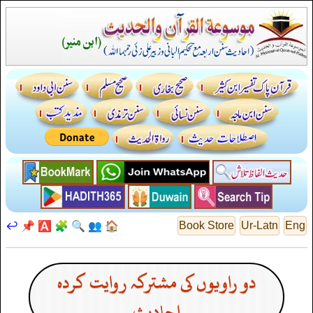
↩️
📌
🅰️
🧩
🔍
👥
🏠
Book Store
Ur-Latn
Eng
دو راویوں کی مشترکہ روایت کردہ
احادیث