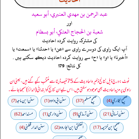
عبد الرحمن بن مهدي العنبري، أبو سعيد
اور
شعبة بن الحجاج العتكي، أبو بسطام
کی مشترکہ روایت کردہ احادیث
آپ ایک راوی کی دوسرے راوی سے «عن» یا «حدثنا» یا «سمعت» یا
«أخبرنا» یا «و» یا «ح» سے روایت کردہ احادیث دیکھ سکتے ہیں۔
کل نتائج: 179
نوٹ: درج ذیل نتائج ذخیرہ احادیث کے 75 فیصد ڈیٹا سے منتخب کیے گئے ہیں، یعنی ان
راوی پر مزید احادیث بھی موجود ہو سکتی ہیں، اس لیے ان نتائج کو ابتدائی (اندازاً) سمجھا جائے۔
صحيح البخاري
صحيح مسلم
سنن ابي داود
سنن ابن ماجه
(7)
(1)
(37)
(4)
سنن نسائي
سنن ترمذي
سنن دارمي
مسند احمد
(62)
(1)
(9)
(21)
صحيح ابن خزيمه
المنتقى ابن الجارود
سنن الدارقطني
(4)
(2)
(17)