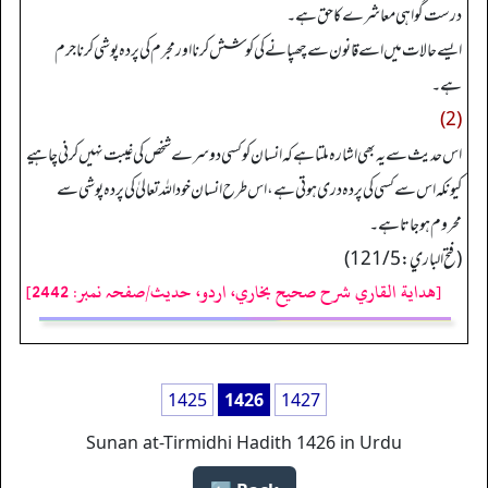
درست گواہی معاشرے کا حق ہے۔
ایسے حالات میں اسے قانون سے چھپانے کی کوشش کرنا اور مجرم کی پردہ پوشی کرنا جرم
ہے۔
(2)
اس حدیث سے یہ بھی اشارہ ملتا ہے کہ انسان کو کسی دوسرے شخص کی غیبت نہیں کرنی چاہیے
کیونکہ اس سے کسی کی پردہ دری ہوتی ہے، اس طرح انسان خود اللہ تعالیٰ کی پردہ پوشی سے
محروم ہو جاتا ہے۔
(فتح الباري: 121/5)
[هداية القاري شرح صحيح بخاري، اردو، حدیث/صفحہ نمبر: 2442]
1425
1426
1427
Sunan at-Tirmidhi Hadith 1426 in Urdu