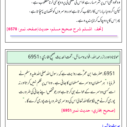
وہ خود بھی اس پر شرمسار ہے تو اس کی غلطی کی پردہ پوشی کرنا مطلوب ہے،
لیکن اگر وہ بار بار اس کا ارتکاب کرتا ہے اور دوسروں کو نقصان پہنچاتا ہے،
پھر اس کا پردہ چاک کرنا پسندیدہ ہے۔
[تحفۃ المسلم شرح صحیح مسلم، حدیث/صفحہ نمبر: 6578]
مولانا داود راز رحمه الله، فوائد و مسائل، تحت الحديث صحيح بخاري: 6951
6951. حضرت ابن عمر ؓ سے روایت ہے کہ رسول اللہ صلی اللہ علیہ وسلم نے
فرمایا:
”
ہر مسلمان دوسرے مسلمان کا بھائی ہے۔ وہ اس پر ظلم نہیں کرتا اور نہ
اسے کسی دوسرے کے حوالے ہی کرتا ہے اور جو شخص اپنے بھائی کی ضرورت
پوری کرنے میں لگا ہوگا اللہ تعالیٰ اس کی دوسری ضروریات پوری کرے گا۔
“
[صحيح بخاري، حديث نمبر:6951]
حدیث حاشیہ: