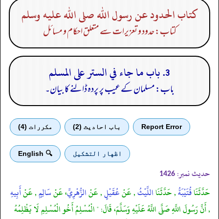
كتاب الحدود عن رسول الله صلى الله عليه وسلم
کتاب: حدود و تعزیرات سے متعلق احکام و مسائل
3. باب ما جاء في الستر على المسلم
باب: مسلمان کے عیب پر پردہ ڈالنے کا بیان۔
Report Error
باب احادیث (2)
مكررات (4)
اظهار التشكيل
🔍 English
حدیث نمبر:
1426
حَدَّثَنَا
قُتَيْبَةُ
, حَدَّثَنَا
اللَّيْثُ
, عَنْ
عُقَيْلٍ
, عَنْ
الزُّهْرِيِّ
، عَنْ
سَالِمٍ
, عَنْ
أَبِيهِ
, أَنَّ رَسُولَ اللَّهِ صَلَّى اللَّهُ عَلَيْهِ وَسَلَّمَ، قَالَ: " الْمُسْلِمُ أَخُو الْمُسْلِمِ لَا يَظْلِمُهُ