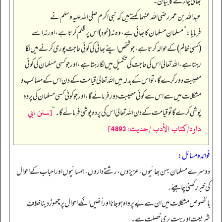
بھائی چارے کا بیان۔
عبداللہ بن عمر رضی اللہ عنہما کہتے ہیں کہ نبی اکرم صلی اللہ علیہ وسلم نے
فرمایا:
”
مسلمان مسلمان کا بھائی ہے، وہ نہ (خود) اس پر ظلم کرتا ہے، اور نہ اسے
(کسی ظالم) کے حوالہ کرتا ہے، جو شخص اپنے بھائی کی کوئی حاجت پوری کرنے میں لگا
رہتا ہے، اللہ تعالیٰ اس کی حاجت کی تکمیل میں لگا رہتا ہے، اور جو کسی مسلمان کی کوئی
مصیبت دور کرے گا، تو اس کے بدلہ میں اللہ تعالیٰ قیامت کے دن اس کے مصائب و
مشکلات میں سے اس سے کوئی مصیبت دور فرمائے گا، اور جو کوئی کسی مسلمان کی پردہ
[سنن ابي
پوشی کرے گا تو قیامت کے دن اللہ تعالیٰ اس کی پردہ پوشی فرمائے گا۔‏‏‏‏
“
داود/كتاب الأدب /حدیث: 4893]
فوائد ومسائل:
دوسرے مسلمان بہن بھائیوں، عزیزوں، رشتے داروں، ہمسائیوں اور احباب کے احوال
کی خبر رکھنی چاہیئے۔
بالخصوص مشکلات میں ان سے بے پر واہ ہو جانا اور اُنھیں انکے احوال پر چھوڑ دینا خلافِ
شریعت اور بہت بری خصلت ہے۔