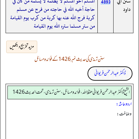
سنن أبي
المسلم أخو المسلم لا يظلمه لا يسلمه من كان في
4893
داود
حاجة أخيه الله في حاجته من فرج عن مسلم
كربة فرج الله عنه بها كربة من كرب يوم القيامة
من ستر مسلما ستره الله يوم القيامة
مزید تخریج دیکھیں
سنن ترمذی کی حدیث نمبر 1426 کے فوائد و مسائل
ڈاکٹر عبدالرحمٰن فریوائی
الشیخ ڈاکٹر عبد الرحمٰن فریوائی حفظ اللہ، فوائد و مسائل، سنن ترمذی، تحت الحديث 1426
اردو حاشہ:
وضاخت: