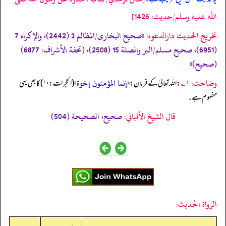
الله عليه وسلم/حدیث: 1426]
تخریج الحدیث دارالدعوہ:
«صحیح البخاری/المظالم 3 (2442)، والإکراہ 7
(6951)، صحیح مسلم/البر والصلة 15 (2508)، (تحفة الأشراف: 6877)
(صحیح)»
وضاحت:
«إنما المؤمنون إخوة»
۱؎
: اللہ تعالیٰ کے فرمان:
(الحجرات: ۱۰) کا بھی یہی
مفہوم ہے۔
قال الشيخ الألباني:
صحيح، الصحيحة (504)
الرواة الحديث: