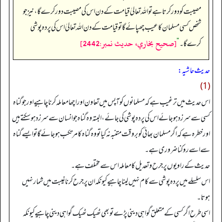
مصیبت کو دور کرتا ہے تو اللہ تعالیٰ قیامت کے دن اس کی مصیبت دور کرے گا، نیز جو
شخص کسی مسلمان کا عیب چھپائے گا تو قیامت کے دن اللہ تعالیٰ اس کی پردہ پوشی
[صحيح بخاري، حديث نمبر:2442]
کرے گا۔
“
حدیث حاشیہ:
(1)
اس حدیث میں ترغیب ہے کہ مسلمانوں کو آپس میں تعاون اور اچھا معاملہ کرنا چاہیے اور جو گناہ
کسی سے سرزد ہو جائے اس کی پردہ پوشی کی جائے، البتہ وہ گناہ جو انسان سے سرزد ہو سکتے ہیں
اور خطرہ ہے کہ اگر مسلمان بھائی کو بروقت متنبہ نہ کیا تو وہ گناہ کا مرتکب ہو جائے گا تو ایسے گناہ
سے اسے روکنا ضروری ہے۔
حدیث کے راویوں پر جرح و تعدیل کا معاملہ اس سے مختلف ہے۔
اس سلسلے میں پردہ پوشی سے کام نہیں لینا چاہیے کیونکہ ان پر جرح کرنا غیبت میں شمار نہیں
ہوتا۔
اسی طرح اگر کسی کے متعلق گواہی دینی پڑے تو بھی ٹھیک ٹھیک گواہی دینی چاہیے کیونکہ