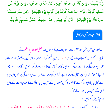
وَلَا يُسْلِمُهُ , وَمَنْ كَانَ فِي حَاجَةِ أَخِيهِ , كَانَ اللَّهُ فِي حَاجَتِهِ , وَمَنْ فَرَّجَ عَنْ
مُسْلِمٍ كُرْبَةً , فَرَّجَ اللَّهُ عَنْهُ كُرْبَةً مِنْ كُرَبِ يَوْمِ الْقِيَامَةِ , وَمَنْ سَتَرَ مُسْلِمًا ,
سَتَرَهُ اللَّهُ يَوْمَ الْقِيَامَةِ ". قَالَ أَبُو عِيسَى: هَذَا حَدِيثٌ حَسَنٌ صَحِيحٌ غَرِيبٌ.
ڈاکٹر عبدالرحمٰن فریوائی
عبداللہ بن عمر رضی الله عنہما سے روایت ہے کہ
رسول اللہ
صلی اللہ علیہ وسلم
نے
فرمایا:
”
مسلمان مسلمان کا بھائی ہے
۱؎
، نہ اس پر ظلم کرتا ہے اور نہ اس کی مدد چھوڑتا ہے، اور
جو اپنے بھائی کی حاجت پوری کرنے میں لگا ہو اللہ اس کی حاجت پوری کرنے میں لگا ہوتا ہے، جو
اپنے کسی مسلمان کی پریشانی دور کرتا ہے اللہ اس کی وجہ سے اس سے قیامت کی پریشانیوں میں
سے کوئی پریشانی دور کرے گا، اور جو کسی مسلمان کے عیب پر پردہ ڈالے گا اللہ قیامت کے دن
اس کے عیب پر پردہ ڈالے گا
“
۔
امام ترمذی کہتے ہیں:
[سنن ترمذي/كتاب الحدود عن رسول الله صلى
یہ حدیث حسن صحیح غریب ہے۔