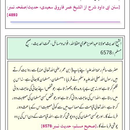
[سنن ابی داود شرح از الشیخ عمر فاروق سعیدی، حدیث/صفحہ نمبر:
4893]
الشيخ الحديث مولانا عبدالعزيز علوي حفظ الله، فوائد و مسائل، تحت الحديث ، صحيح
مسلم: 6578
حضرت سالم رحمۃ اللہ علیہ اپنے باپ(ابن عمر رضی اللہ تعالیٰ عنہ) سے روایت کرتے
ہیں رسول اللہ صلی اللہ علیہ وسلم نے فرمایا:"مسلمان،مسلمان کابھائی ہے،نہ اس پر
ظلم کرتا ہے اور نہ ہی بے یارومددگار چھوڑتا ہے،جو شخص اپنے بھائی کی حاجت روائی
میں رہتا ہے،اللہ اس کی حاجت روائی کرتاہے اور جو شخص کسی مسلمان کی مصیبت دور
کرتا ہے،اللہ تعالیٰ قیامت کے مصائب میں سے کوئی مصیبت اس کے باعث دور
فرمائے گا۔اور جو کسی مسلمان کی پردہ پوشی کرتاہے،اللہ قیامت کے دن اس کی پردہ
[صحيح مسلم، حديث نمبر:6578]
پوشی فرمائے گا۔