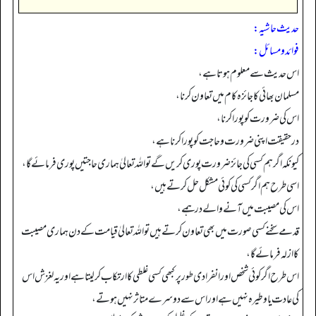
حدیث حاشیہ:
فوائد ومسائل:
اس حدیث سے معلوم ہوتا ہے،
مسلمان بھائی کا جائزہ کام میں تعاون کرنا،
اس کی ضرورت کو پورا کرنا،
درحقیقت اپنی ضرورت و حاجت کو پورا کرنا ہے،
کیونکہ اگر ہم کسی کی جائز ضرورت پوری کریں گے تو اللہ تعالیٰ ہماری حاجتیں پوری فرمائے گا،
اسی طرح ہم اگر کسی کی کوئی مشکل حل کرتے ہیں،
اس کی مصیبت میں آنے والے درہمے،
قدمے سخنے کسی صورت میں بھی تعاون کرتے ہیں تو اللہ تعالیٰ قیامت کے دن ہماری مصیبت
کا ازلہ فرمائے گا،
اس طرح اگر کوئی شخص اور انفرادی طور پر کبھی کسی غلطی کا ارتکاب کر لیتا ہے اور یہ لغزش اس
کی عادت یا وطیرہ نہیں ہے اور اس سے دوسرے متاثر نہیں ہوتے،