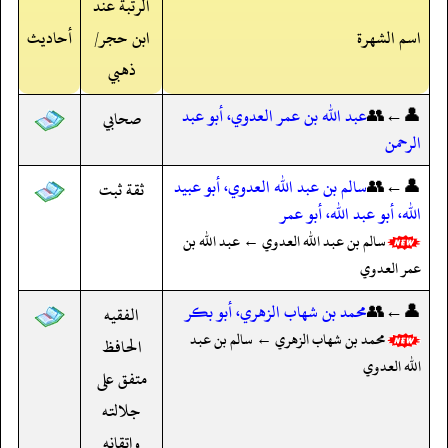
الرتبة عند
اسم الشهرة
ابن حجر/
أحاديث
ذهبي
👤←👥
عبد الله بن عمر العدوي، أبو عبد
صحابي
الرحمن
👤←👥
سالم بن عبد الله العدوي، أبو عبيد
ثقة ثبت
الله، أبو عبد الله، أبو عمر
سالم بن عبد الله العدوي ← عبد الله بن
عمر العدوي
👤←👥
محمد بن شهاب الزهري، أبو بكر
الفقيه
محمد بن شهاب الزهري ← سالم بن عبد
الحافظ
الله العدوي
متفق على
جلالته
وإتقانه