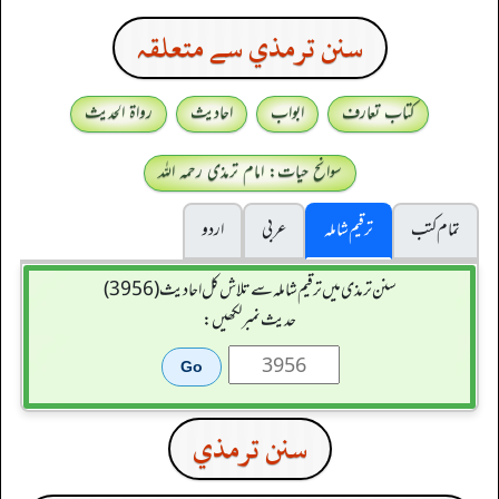
سنن ترمذي سے متعلقہ
کتاب تعارف
ابواب
احادیث
رواۃ الحدیث
سوانح حیات: امام ترمذی رحمہ اللہ
تمام کتب
ترقیم شاملہ
عربی
اردو
سنن ترمذی میں ترقیم شاملہ سے تلاش کل احادیث (3956)
حدیث نمبر لکھیں:
سنن ترمذي