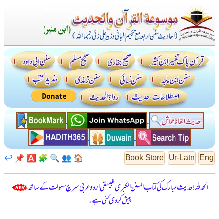
↩️
📌
🅰️
🧩
🔍
👥
🏠
Book Store
Ur-Latn
Eng
الحمدللہ! حدیث مبارک کی کتاب السنن الكبرى للبيهقي اردو عربی سرچ سہولت کے ساتھ
پیش کر دی گئی ہے۔