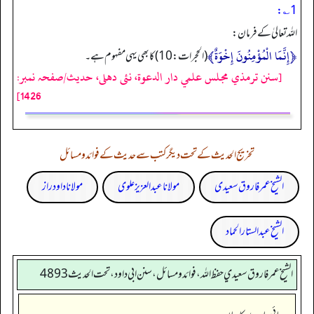
1؎:
اللہ تعالیٰ کے فرمان:
﴿إِنَّمَا الْمُؤْمِنُونَ إِخْوَةٌ﴾
(الحجرات: 10) کا بھی یہی مفہوم ہے۔
[سنن ترمذي مجلس علمي دار الدعوة، نئى دهلى، حدیث/صفحہ نمبر:
1426]
تخریج الحدیث کے تحت دیگر کتب سے حدیث کے فوائد و مسائل
الشیخ عمر فاروق سعیدی
مولانا عبد العزیز علوی
مولانا داود راز
الشیخ عبدالستار الحماد
الشيخ عمر فاروق سعيدي حفظ الله، فوائد و مسائل، سنن ابي داود ، تحت الحديث 4893