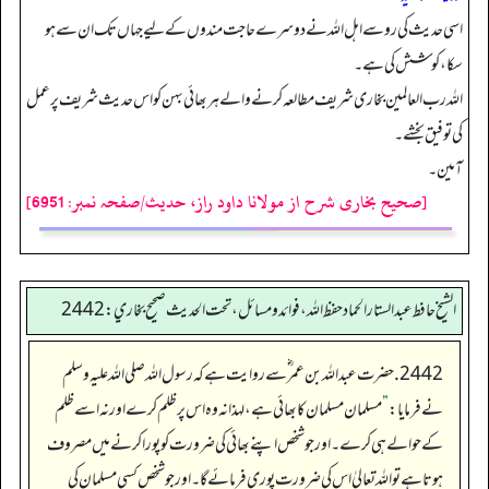
اسی حدیث کی رو سے اہل اللہ نے دوسرے حاجت مندوں کے لیے جہاں تک ان سے ہو
سکا، کوشش کی ہے۔
اللہ رب العالمین بخاری شریف مطالعہ کرنے والے ہر بھائی بہن کو اس حدیث شریف پر عمل
کی توفیق بخشے۔
آمین۔
[صحیح بخاری شرح از مولانا داود راز، حدیث/صفحہ نمبر: 6951]
الشيخ حافط عبدالستار الحماد حفظ الله، فوائد و مسائل، تحت الحديث صحيح بخاري:2442
2442. حضرت عبداللہ بن عمر ؓ سے روایت ہے کہ ر سول اللہ صلی اللہ علیہ وسلم
نے فرمایا:
”
مسلمان مسلمان کا بھائی ہے، لہذا نہ وہ اس پر ظلم کرے اور نہ اسے ظلم
کے حوالے ہی کرے۔ اور جو شخص اپنے بھائی کی ضرورت کو پورا کرنے میں مصروف
ہوتا ہے تو اللہ تعالیٰ اس کی ضرورت پوری فرمائے گا۔ اور جو شخص کسی مسلمان کی