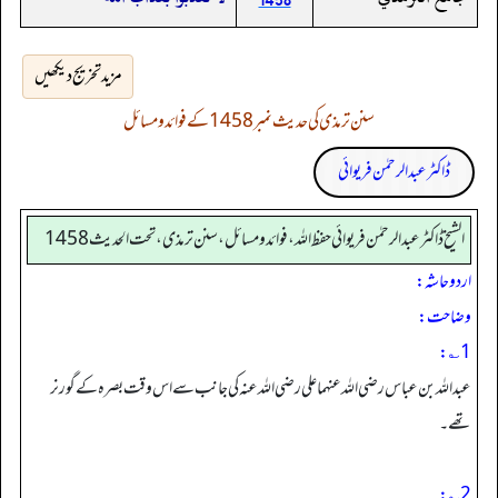
مزید تخریج دیکھیں
سنن ترمذی کی حدیث نمبر 1458 کے فوائد و مسائل
ڈاکٹر عبدالرحمٰن فریوائی
الشیخ ڈاکٹر عبد الرحمٰن فریوائی حفظ اللہ، فوائد و مسائل، سنن ترمذی، تحت الحديث 1458
اردو حاشہ:
وضاحت:
1؎:
عبداللہ بن عباس رضی اللہ عنہما علی رضی اللہ عنہ کی جانب سے اس وقت بصرہ کے گورنر
تھے۔
2؎: