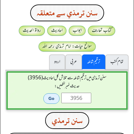
سنن ترمذي سے متعلقہ
کتاب تعارف
ابواب
احادیث
رواۃ الحدیث
سوانح حیات: امام ترمذی رحمہ اللہ
تمام کتب
ترقیم شاملہ
عربی
اردو
سنن ترمذی میں ترقیم شاملہ سے تلاش کل احادیث (3956)
حدیث نمبر لکھیں:
سنن ترمذي