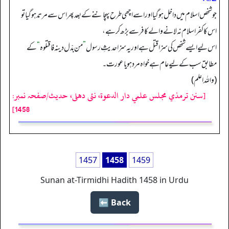
جوشخص اسلام میں داخل ہوگیا اور اسے اچھی طرح پہچاننے کے بعد پھر اس سے مرتد ہو گیا تو
اس کا کفر اسلام نہ لانے والے کافر سے بڑھ کر ہے،
اس لیے ایسے شخص کی سزا قتل ہے اور یہ سزا حدیثِ رسول
”
من بدّل دينه فاقتلوه
“
کے
مطابق سب کے لیے عام ہے خواہ مرد ہو یا عورت۔
(واللہ اعلم)
[سنن ترمذي مجلس علمي دار الدعوة، نئى دهلى، حدیث/صفحہ نمبر:
1458]
1457
1458
1459
Sunan at-Tirmidhi Hadith 1458 in Urdu
Back ⬅️