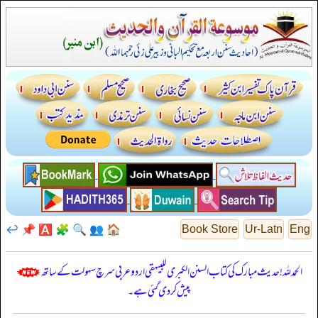
↩️
📌
🅰️
🧩
🔍
👥
🏠
Book Store
Ur-Latn
Eng
الحمدللہ! حدیث مبارک کی کتاب السنن الكبرى للبيهقي اردو عربی سرچ سہولت کے ساتھ
پیش کر دی گئی ہے۔