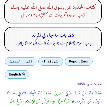
كتاب الحدود عن رسول الله صلى الله عليه وسلم
کتاب: حدود و تعزیرات سے متعلق احکام و مسائل
25. باب ما جاء في المرتد
باب: مرتد (اسلام سے پھر جانے والے) کی سزا کا بیان۔
Report Error
مكررات (1)
اظهار التشكيل
🔍 English
حدیث نمبر:
1458
حَدَّثَنَا
أَحْمَدُ بْنُ عَبْدَةَ الضَّبِّيُّ
الْبَصْرِيُّ , حَدَّثَنَا
عَبْدُ الْوَهَّابِ الثَّقَفِيُّ
, حَدَّثَنَا
أَيُّوبُ
, عَنْ
عِكْرِمَةَ
, أَنَّ عَلِيًّا حَرَّقَ قَوْمًا ارْتَدُّوا عَنِ الْإِسْلَامِ , فَبَلَغَ ذَلِكَ