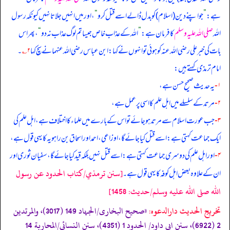
ہے:
”
جو اپنے دین (اسلام) کو بدل ڈالے اسے قتل کرو
“
، اور میں انہیں جلاتا نہیں کیونکہ رسول
اللہ
صلی اللہ علیہ وسلم
کا فرمان ہے:
”
اللہ کے عذاب خاص جیسا تم لوگ عذاب نہ دو
“
، پھر اس
بات کی خبر علی رضی الله عنہ کو ہوئی تو انہوں نے کہا: ابن عباس رضی الله عنہما نے سچ کہا
۲؎
۔
امام ترمذی کہتے ہیں:
۱-
یہ حدیث صحیح حسن ہے،
۲-
مرتد کے سلسلے میں اہل علم کا اسی پر عمل ہے،
۳-
جب عورت اسلام سے مرتد ہو جائے تو اس کے بارے میں علماء کا اختلاف ہے، اہل علم کی
ایک جماعت کہتی ہے: اسے قتل کیا جائے گا، اوزاعی، احمد اور اسحاق بن راہویہ کا یہی قول ہے،
۴-
اور اہل علم کی دوسری جماعت کہتی ہے: اسے قتل نہیں بلکہ قید کیا جائے گا، سفیان ثوری اور
[سنن ترمذي/كتاب الحدود عن رسول
ان کے علاوہ بعض اہل کوفہ کا یہی قول ہے۔
الله صلى الله عليه وسلم/حدیث: 1458]
تخریج الحدیث دارالدعوہ:
«صحیح البخاری/الجہاد 149 (3017)، والمرتدین
2 (6922)، سنن ابی داود/ الحدود 1 (4351)، سنن النسائی/المحاربة 14