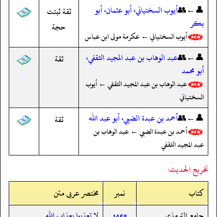
👤←👥
أيوب السختياني، أبو عثمان، أبو
ثقة ثبتت
بكر
حجة
أيوب السختياني ← عكرمة مولى ابن عباس
👤←👥
عبد الوهاب بن عبد المجيد الثقفي،
ثقة
أبو محمد
عبد الوهاب بن عبد المجيد الثقفي ← أيوب
السختياني
👤←👥
أحمد بن عبدة الضبي، أبو عبد الله
ثقة
أحمد بن عبدة الضبي ← عبد الوهاب بن
عبد المجيد الثقفي
تخريج الحديث:
کتاب
نمبر
مختصر عربی متن
جامع الترمذي
لا تعذبوا بعذاب الله
1458