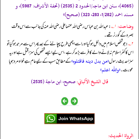
(4065)، سنن ابن ماجہ/الحدود 2 (2535) (تحفة الأشراف: 5987)، و
مسند احمد (1/282، 283، 323) (صحیح)»
وضاحت:
۱؎
: عبداللہ بن عباس رضی الله عنہما علی رضی الله عنہ کی جانب سے اس وقت
بصرہ کے گورنر تھے۔
۲؎
: جو شخص اسلام میں داخل ہو گیا اور اسے اچھی طرح پہچاننے کے بعد پھر اس سے مرتد ہو گیا تو
اس کا کفر اسلام نہ لانے والے کافر سے بڑھ کر ہے، اس لیے ایسے شخص کی سزا قتل ہے اور یہ
«من بدل دينه فاقتلوه»
سزا حدیث رسول
کے مطابق سب کے لیے عام ہے خواہ مرد ہو یا
«واللہ اعلم»
عورت۔
قال الشيخ الألباني:
صحيح، ابن ماجة (2535)
الرواة الحديث: