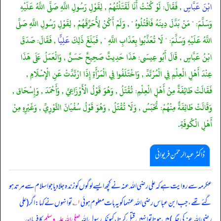
ابْنَ عَبَّاسٍ
, فَقَالَ: لَوْ كُنْتُ أَنَا لَقَتَلْتُهُمْ , لِقَوْلِ رَسُولِ اللَّهِ صَلَّى اللَّهُ عَلَيْهِ
وَسَلَّمَ: " مَنْ بَدَّلَ دِينَهُ فَاقْتُلُوهُ " , وَلَمْ أَكُنْ لِأُحَرِّقَهُمْ , لِقَوْلِ رَسُولِ اللَّهِ صَلَّى
اللَّهُ عَلَيْهِ وَسَلَّمَ: " لَا تُعَذِّبُوا بِعَذَابِ اللَّهِ " , فَبَلَغَ ذَلِكَ
عَلِيًّا
, فَقَالَ: صَدَقَ
ابْنُ عَبَّاسٍ , قَالَ أَبُو عِيسَى: هَذَا حَدِيثٌ صَحِيحٌ حَسَنٌ , وَالْعَمَلُ عَلَى هَذَا
عِنْدَ أَهْلِ الْعِلْمِ فِي الْمُرْتَدِّ , وَاخْتَلَفُوا فِي الْمَرْأَةِ إِذَا ارْتَدَّتْ عَنِ الْإِسْلَامِ ,
فَقَالَتْ طَائِفَةٌ مِنْ أَهْلِ الْعِلْمِ: تُقْتَلُ , وَهُوَ قَوْلُ الْأَوْزَاعِيِّ , وَأَحْمَدَ , وَإِسْحَاق ,
وَقَالَتْ طَائِفَةٌ مِنْهُمْ: تُحْبَسُ , وَلَا تُقْتَلُ , وَهُوَ قَوْلُ سُفْيَانَ الثَّوْرِيِّ , وَغَيْرِهِ مِنْ
أَهْلِ الْكُوفَةِ.
ڈاکٹر عبدالرحمٰن فریوائی
عکرمہ سے روایت ہے کہ
علی رضی الله عنہ نے کچھ ایسے لوگوں کو زندہ جلا دیا جو اسلام سے مرتد ہو
گئے تھے، جب ابن عباس رضی الله عنہما کو یہ بات معلوم ہوئی
۱؎
تو انہوں نے کہا: اگر (علی
رضی الله عنہ کی جگہ) میں ہوتا تو انہیں قتل کرتا، کیونکہ رسول اللہ
صلی اللہ علیہ وسلم
کا فرمان