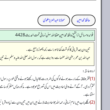
حافظ محمد امین
مولانا عبد العزیز علوی
فوائد ومسائل از الشيخ حافظ محمد امين حفظ الله سنن نسائي تحت الحديث4428
تین دن بعد قربانی کا گوشت کھانا اور اسے رکھ چھوڑنا منع ہے۔
عبداللہ بن عمر رضی اللہ عنہما سے روایت ہے کہ رسول اللہ صلی اللہ علیہ وسلم نے ت
اردو حاشہ:
(1)
فقر و فاقہ کے مارے ہوئے لوگوں کی ضرورت کا خیال رکھتے ہوئے وقتی طور پر رسول اللہ ص
ختم کر دی۔ آگے آنے والی احادیث میں اس کی تصریح موجود ہے۔ مذکورہ پس منظر کو سامنے رکھتے
سکتا ہے۔
(2)
اگلے باب میں امام نسائی رحمہ اللہ جو احادیث لائے ہیں ان میں تین دن سے زیادہ قرب