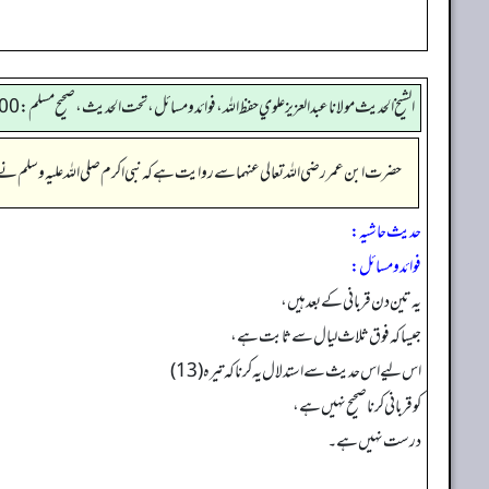
الشيخ الحديث مولانا عبدالعزيز علوي حفظ الله، فوائد و مسائل، تحت الحديث ، صحيح مسلم: 5100
حضرت ابن عمر رضی اللہ تعالی عنہما سے روایت ہے کہ نبی اکرم صلی اللہ علیہ وسلم نے 
حدیث حاشیہ:
فوائد ومسائل:
یہ تین دن قربانی کے بعد ہیں،
جیسا کہ فوق ثلاث ليال سے ثابت ہے،
اس لیے اس حدیث سے استدلال یہ کرنا کہ تیرہ (13)
کو قربانی کرنا صحیح نہیں ہے،
درست نہیں ہے۔