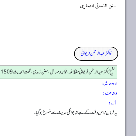
سنن النسائى الصغرى
ڈاکٹر عبدالرحمٰن فریوائی
الشیخ ڈاکٹر عبد الرحمٰن فریوائی حفظ اللہ، فوائد و مسائل، سنن ترمذی، تحت الحديث 1509
اردو حاشہ:
وضاحت:
1؎:
یہ فرمان خاص وقت کے لیے تھا جو اگلی حدیث سے منسوخ ہوگیا۔