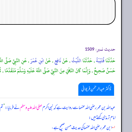
حدیث نمبر:
1509
حَدَّثَنَا
قُتَيْبَةُ
, حَدَّثَنَا
اللَّيْثُ
, عَنْ
نَافِعٍ
, عَنْ
ابْنِ عُمَرَ
, عَنِ النَّبِيِّ صَلَّى ال
حَسَنٌ صَحِيحٌ , وَإِنَّمَا كَانَ النَّهْيُ مِنَ النَّبِيِّ صَلَّى اللَّهُ عَلَيْهِ وَسَلَّمَ مُتَقَدِّمًا , 
ڈاکٹر عبدالرحمٰن فریوائی
عبداللہ بن عمر رضی الله عنہما سے روایت ہے کہ
نبی اکرم
صلی اللہ علیہ وسلم
نے فرمایا:
”
تم 
امام ترمذی کہتے ہیں:
۱-
ابن عمر رضی الله عنہما کی حدیث حسن صحیح ہے،