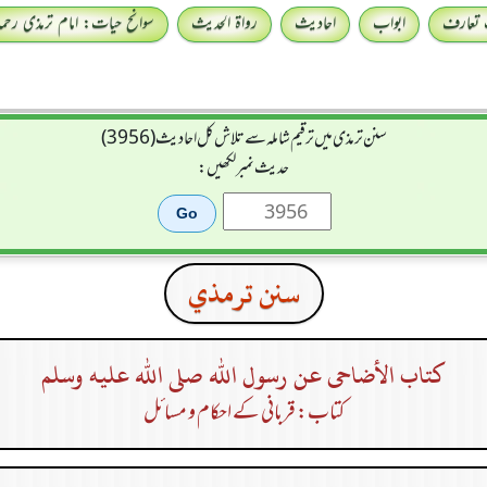
 تعارف
ابواب
احادیث
رواۃ الحدیث
سوانح حیات: امام ترمذی رحمہ 
سنن ترمذی میں ترقیم شاملہ سے تلاش کل احادیث (3956)
حدیث نمبر لکھیں:
سنن ترمذي
كتاب الأضاحى عن رسول الله صلى الله عليه وسلم
کتاب: قربانی کے احکام و مسائل