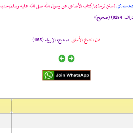
[سنن ترمذي/كتاب الأضاحى عن رسول الله صلى الله عليه وسلم/حدیث: 509
ازت دے دی۔
قال الشيخ الألباني:
صحيح، الإرواء (1155)