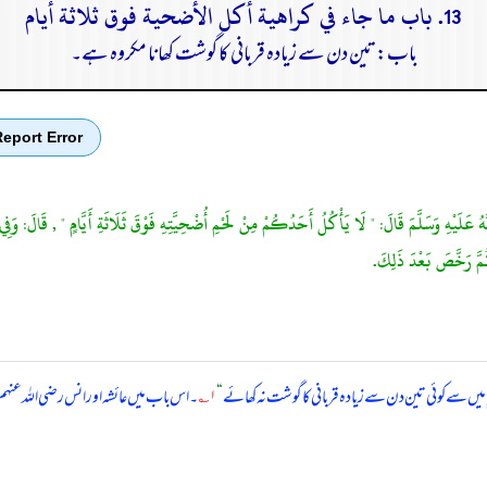
13. باب ما جاء في كراهية أكل الأضحية فوق ثلاثة أيام
باب: تین دن سے زیادہ قربانی کا گوشت کھانا مکروہ ہے۔
eport Error
لَّهُ عَلَيْهِ وَسَلَّمَ قَالَ: " لَا يَأْكُلُ أَحَدُكُمْ مِنْ لَحْمِ أُضْحِيَّتِهِ فَوْقَ ثَلَاثَةِ أَيَّامٍ " , قَا
ثُمَّ رَخَّصَ بَعْدَ ذَلِكَ.
میں سے کوئی تین دن سے زیادہ قربانی کا گوشت نہ کھائے
“
۱؎
۔ اس باب میں عائشہ اور انس رضی الله عنہ