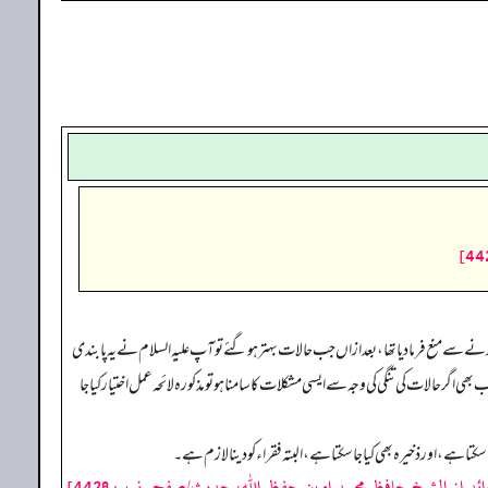
رنے سے منع فرما دیا تھا، بعد ازاں جب حالات بہتر ہوگئے تو آپ علیہ السلام نے یہ پابندی
 حالات کی تنگی کی وجہ سے ایسی مشکلات کا سامنا ہو تو مذکورہ لائحہ عمل اختیار کیا جا
ے، اور ذخیرہ بھی کیا جا سکتا ہے، البتہ فقراء کو دینا لازم ہے۔
ائد از الشیخ حافظ محمد امین حفظ اللہ، حدیث/صفحہ نمبر: 4428]