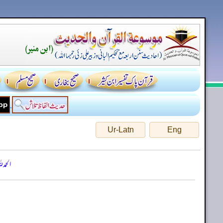
Ur-Latn
Eng
الحمد