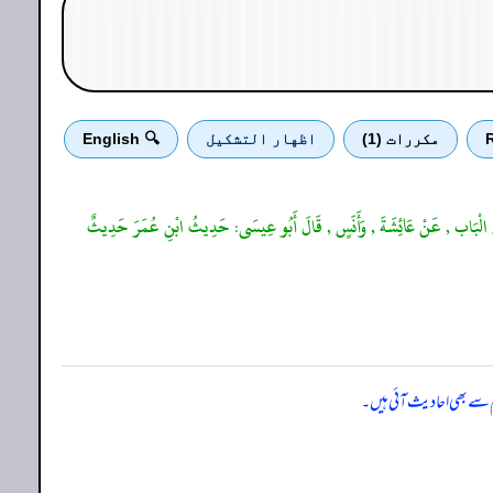
R
مكررات (1)
اظهار التشكيل
🔍 English
لَ: وَفِي الْبَاب , عَنْ عَائِشَةَ , وَأَنَسٍ , قَالَ أَبُو عِيسَى: حَدِيثُ ابْنِ عُمَرَ حَدِيثٌ
م سے بھی احادیث آئی ہیں۔