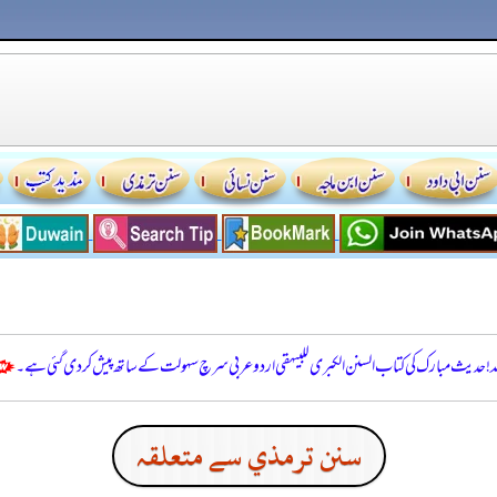
للہ! حدیث مبارک کی کتاب السنن الكبرى للبيهقي اردو عربی سرچ سہولت کے ساتھ پیش کر دی گئی ہے۔
سنن ترمذي سے متعلقہ