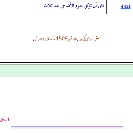
نهى أن تؤكل لحوم الأضاحي بعد ثلاث
4428
سنن ترمذی کی حدیث نمبر 1509 کے فوائد و مسائل
[سنن ت