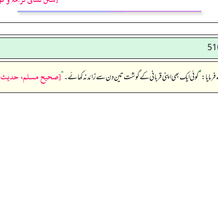
[صحيح مسلم، حديث نمبر:
فرمایا:
”
کوئی ایک بھی اپنی قربانی کے گوشت تین دن سے زائد نہ کھائے۔
“