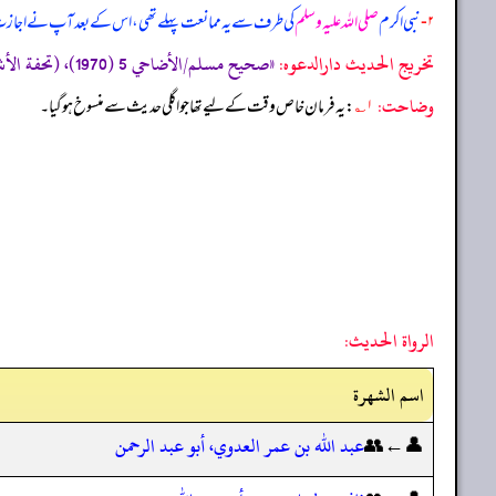
۲-
نبی اکرم
صلی اللہ علیہ وسلم
کی طرف سے یہ ممانعت پہلے تھی، اس کے بعد آپ نے اج
تخریج الحدیث دارالدعوہ:
«صحیح مسلم/الأضاحي 5 (1970)، (تحفة الأشراف: 8294) (صحیح)»
وضاحت:
۱؎
: یہ فرمان خاص وقت کے لیے تھا جو اگلی حدیث سے منسوخ ہو گیا۔
الرواة الحديث:
اسم الشهرة
👤←👥
عبد الله بن عمر العدوي، أبو عبد الرحمن