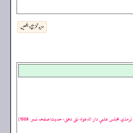
مزید تخریج دیکھیں
رمذي مجلس علمي دار الدعوة، نئى دهلى، حدیث/صفحہ نمبر: 1509]