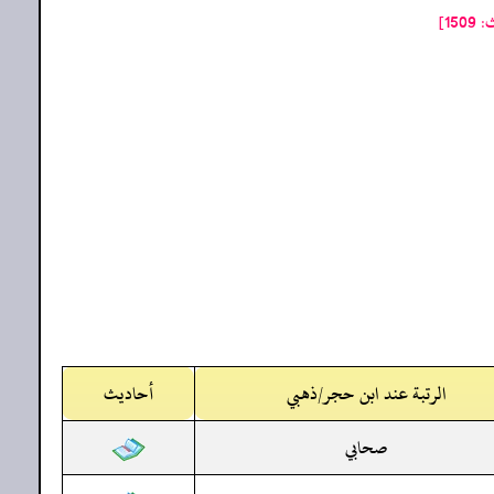
1]
الرتبة عند ابن حجر/ذهبي
أحاديث
صحابي