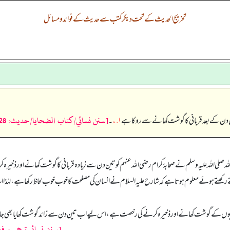
تخریج الحدیث کے تحت دیگر کتب سے حدیث کے فوائد و مسائل
[سنن نسائي/كتاب الضحايا/حدیث: 4428]
ین دن کے بعد قربانی کا گوشت کھانے سے روکا ہے
۱؎
۔
لی اللہ علیہ وسلم نے صحابۂ کرام رضی اللہ عنہم کو تین دن سے زیادہ قربانی کا گوشت کھانے اور ذخیرہ ک
 ہوئے معلوم ہوتا ہے کہ شارح علیہ السلام نے انسان کی مصلحت کا خوب خوب لحاظ رکھا ہے، لہٰذا اب بھی اگر
انیوں کے گوشت کھانے اور ذخیرہ کرنے کی رخصت ہے، اس لیے اب تین دن سے زائد گوشت کھایا بھی جا سکتا ہ
[سنن نسائی ترجمہ و فو