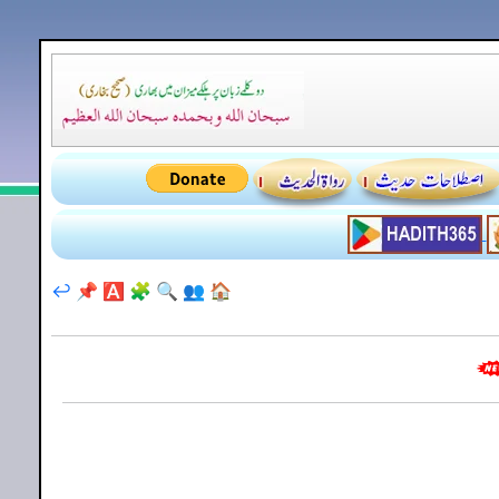
↩️
📌
🅰️
🧩
🔍
👥
🏠