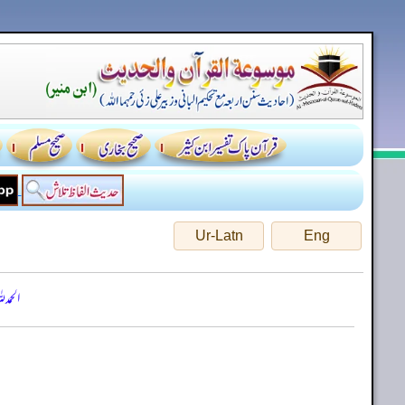
Ur-Latn
Eng
الحمد