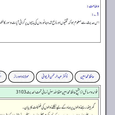
وضاحت:
1؎:
اس حدیث سے معلوم ہواکہ تختیوں اور ذبح شدہ جانوروں کی ہڈیوں پرگرانی آیات وسور کا لکھنا
حافظ محمد امین
ڈاکٹر عبدالرحمٰن فریوائی
مولانا داود راز
ال
فوائد ومسائل از الشيخ حافظ محمد امين حفظ الله سنن نسائي تحت الحديث3103
گھر بیٹھ رہنے والوں پر جہاد کے لیے نکلنے والوں کی فضیلت کا بیان۔