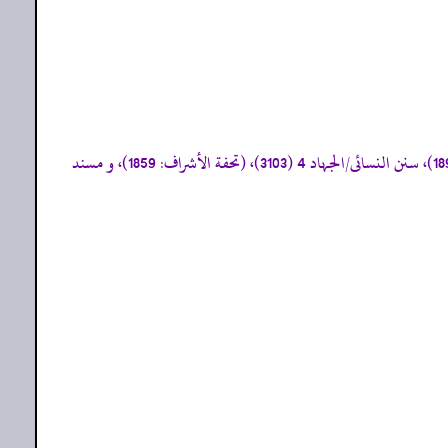
«صحیح البخاری/الجہاد 31 (2831)، وتفسیر سورة النساء 18 (4593)، وفضائل القرآن 4 (4990)، صحیح مسلم/الإمارة 40 (1898)، سنن النسائی/الجہاد 4 (3103)، (تحفة الأشراف: 1859)، و مسند