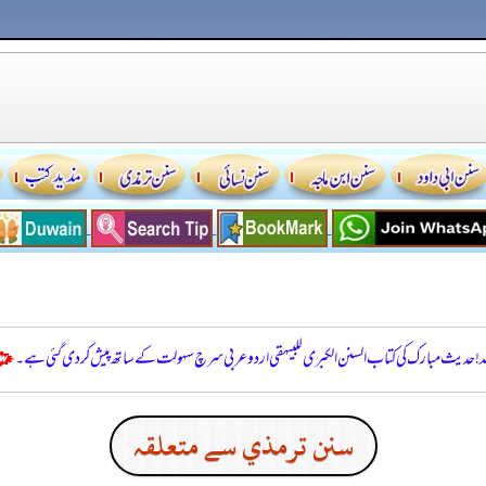
للہ! حدیث مبارک کی کتاب السنن الكبرى للبيهقي اردو عربی سرچ سہولت کے ساتھ پیش کر دی گئی ہے۔
سنن ترمذي سے متعلقہ