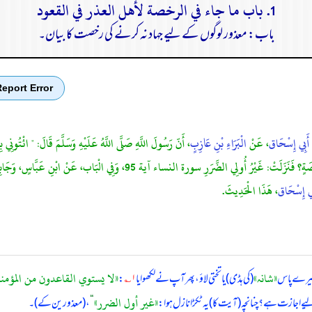
1. باب ما جاء في الرخصة لأهل العذر في القعود
باب: معذور لوگوں کے لیے جہاد نہ کرنے کی رخصت کا بیان۔
eport Error
أَبِي إِسْحَاق
، عَنْ
الْبَرَاءِ بْنِ عَازِبٍ
، أَنّ رَسُولَ اللَّهِ صَلَّى اللَّهُ عَلَيْهِ وَسَلَّمَ قَالَ: " ائْتُو
النساء آية 95 "، وَعَمْرُو بْنُ أُمِّ مَكْتُومٍ خَلْفَ ظَهْرِهِ، فَقَالَ: هَلْ لِي مِنْ رُخْ
ِي إِسْحَاق
، هَذَا الْحَدِيثَ.
«شانہ»
«لا يستوي القاعدون من المؤمن
یرے پاس
(کی ہڈی) یا تختی لاؤ، پھر آپ نے لکھوایا
۱؎
:
«غير أول الضرر»
ے اجازت ہے؟ چنانچہ (آیت کا) یہ ٹکڑا نازل ہوا:
“
، (معذورین کے)۔