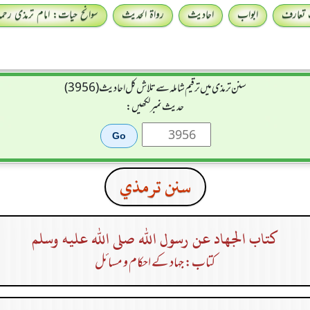
 تعارف
ابواب
احادیث
رواۃ الحدیث
سوانح حیات: امام ترمذی رحمہ 
سنن ترمذی میں ترقیم شاملہ سے تلاش کل احادیث (3956)
حدیث نمبر لکھیں:
سنن ترمذي
كتاب الجهاد عن رسول الله صلى الله عليه وسلم
کتاب: جہاد کے احکام و مسائل