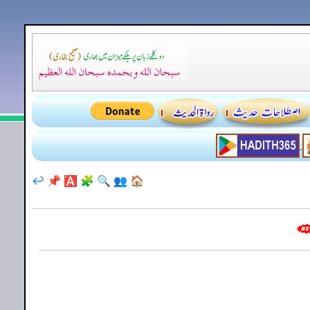
↩️
📌
🅰️
🧩
🔍
👥
🏠