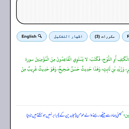
R
مكررات (3)
اظهار التشكيل
🔍 English
نِي بِالْكَتِفِ أَوِ اللَّوْحِ، فَكَتَبَ: لا يَسْتَوِي الْقَاعِدُونَ مِنَ الْمُؤْمِنِينَ سورة
صَةٍ؟ فَنَزَلَتْ: غَيْرُ أُولِي الضَّرَرِ سورة النساء آية 95، وَفِي الْبَاب، عَنْ ابْنِ عَبَّاسٍ، وَجَابِرٍ، وَزَيْدِ بْنِ ثَابِتٍ، وَهَذَا حَدِيثٌ حَسَنٌ صَحِيحٌ، وَهُوَ حَدِيثٌ غَرِيبٌ مِنْ
ين»
”
یعنی جہاد سے بیٹھے رہنے والے مومن (مجاہدین کے) برابر نہیں ہو سکتے ہیں نابینا