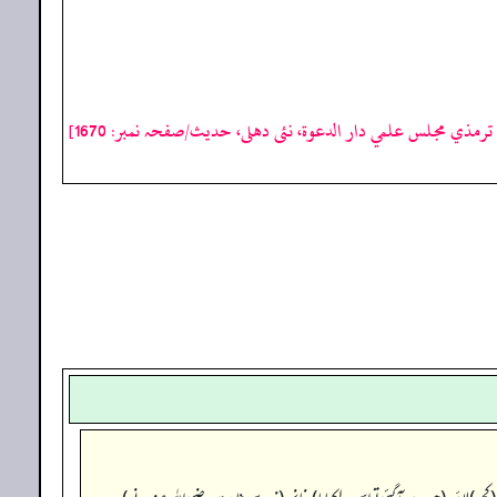
رمذي مجلس علمي دار الدعوة، نئى دهلى، حدیث/صفحہ نمبر: 1670]