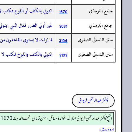
جامع الترمذي
ائتوني بالكتف أو اللوح فكتب ل
1670
جامع الترمذي
غير أولي الضرر فقال النبي إيتوني 
3031
سنن النسائى الصغرى
لما نزلت لا يستوي القاعدون من 
3104
سنن النسائى الصغرى
ائتوني بالكتف واللوح فكتب لا 
3103
ڈاکٹر عبدالرحمٰن فریوائی
الشیخ ڈاکٹر عبد الرحمٰن فریوائی حفظ اللہ، فوائد و مسائل، سنن ترمذی، تحت الحديث 1670
اردو حاشہ: