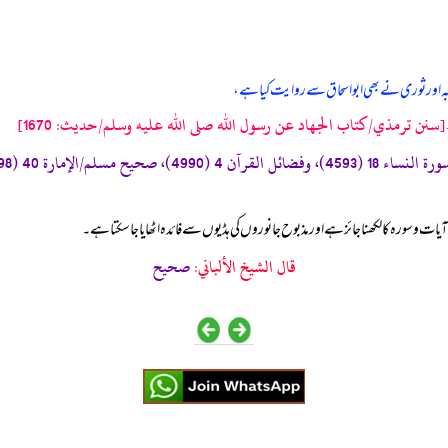
ور ثوری نے بھی ابواسحاق سے روایت کیا ہے،
[سنن ترمذي/كتاب الجهاد عن رسول الله صلى الله عليه وسلم/حدیث: 1670]
یات و سورہ کا لکھنا جائز ہے اور مذبوح جانوروں کی ہڈیوں سے فائدہ اٹھایا جا سکتا ہے۔
قال الشيخ الألباني:
صحيح