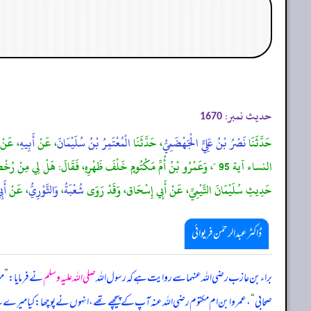
حدیث نمبر:
1670
حَدَّثَنَا
نَصْرُ بْنُ عَلِيٍّ الْجَهْضَمِيُّ
، حَدَّثَنَا
الْمُعْتَمِرُ بْنُ سُلَيْمَانَ
، عَنْ
أَبِيهِ
، عَنْ
حَدِيثِ سُلَيْمَانَ التَّيْمِيِّ، عَنْ أَبِي إِسْحَاق، وَقَدْ رَوَى
شُعْبَةُ
،
وَالثَّوْرِيُّ
، عَنْ
أَب
ڈاکٹر عبدالرحمٰن فریوائی
براء بن عازب رضی الله عنہما سے روایت ہے کہ
رسول اللہ
صلی اللہ علیہ وسلم
نے فرمایا:
”
م
صحابی
“
، عمرو ابن ام مکتوم رضی الله عنہ آپ کے پیچھے تھے، انہوں نے پوچھا: کیا میرے لی