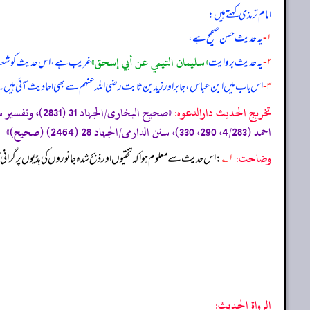
امام ترمذی کہتے ہیں:
۱-
یہ حدیث حسن صحیح ہے،
«سليمان التيمي عن أبي إسحق»
۲-
یہ حدیث بروایت
غریب ہے، اس حدیث کو شعبہ ا
۳-
اس باب میں ابن عباس، جابر اور زید بن ثابت رضی الله عنہم سے بھی احادیث آئی ہیں۔
تخریج الحدیث دارالدعوہ:
احمد (4/283، 290، 330)، سنن الدارمی/الجہاد 28 (2464) (صحیح)»
وضاحت:
۱؎
: اس حدیث سے معلوم ہوا کہ تختیوں اور ذبح شدہ جانوروں کی ہڈیوں پر گرانی آ
الرواة الحديث: