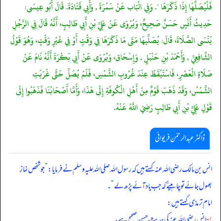
فَلْيُصَلِّهَا إِذَا ذَكَرَهَا ". وَفِي الْبَاب عَنْ سَمُرَةَ , وَأَبِي قَتَادَةَ. قَالَ أَبُو عِيسَى:
حَدِيثُ أَنَسٍ حَسَنٌ صَحِيحٌ، وَيُرْوَى عَنْ عَلِيِّ بْنِ أَبِي طَالِبٍ، أَنَّهُ قَالَ فِي الرَّجُلِ
يَنْسَى الصَّلَاةَ، قَالَ: يُصَلِّيهَا مَتَى مَا ذَكَرَهَا فِي وَقْتٍ أَوْ فِي غَيْرِ وَقْتٍ، وَهُوَ قَوْلُ
الشَّافِعِيِّ , وَأَحْمَدَ بْنِ حَنْبَلٍ , وَإِسْحَاق، وَيُرْوَى عَنْ أَبِي بَكْرَةَ أَنَّهُ نَامَ عَنْ
صَلَاةِ الْعَصْرِ، فَاسْتَيْقَظَ عِنْدَ غُرُوبِ الشَّمْسِ، فَلَمْ يُصَلِّ حَتَّى غَرَبَتِ
الشَّمْسُ، وَقَدْ ذَهَبَ قَوْمٌ مِنْ أَهْلِ الْكُوفَةِ إِلَى هَذَا، وَأَمَّا أَصْحَابُنَا فَذَهَبُوا إِلَى
قَوْلِ عَلِيِّ بْنِ أَبِي طَالِبٍ رَضِيَ اللَّهُ عَنْهُ.
ڈاکٹر عبدالرحمٰن فریوائی
انس بن مالک رضی الله عنہ کہتے ہیں کہ
رسول اللہ صلی الله علیہ وسلم نے فرمایا:
”
جو شخص نماز
بھول جائے تو چاہیئے کہ جب یاد آئے پڑھ لے
“
۔
امام ترمذی کہتے ہیں:
۱-
انس رضی الله عنہ کی حدیث حسن صحیح ہے،