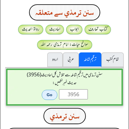
سنن ترمذي سے متعلقہ
کتاب تعارف
ابواب
احادیث
رواۃ الحدیث
سوانح حیات: امام ترمذی رحمہ اللہ
تمام کتب
ترقیم شاملہ
عربی
اردو
سنن ترمذی میں ترقیم شاملہ سے تلاش کل احادیث (3956)
حدیث نمبر لکھیں:
سنن ترمذي