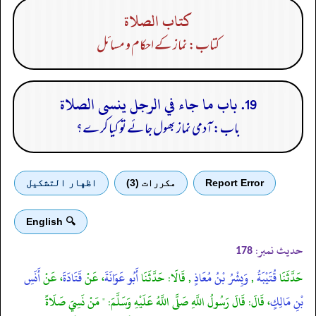
كتاب الصلاة
کتاب: نماز کے احکام و مسائل
19. باب ما جاء في الرجل ينسى الصلاة
باب: آدمی نماز بھول جائے تو کیا کرے؟
Report Error
مكررات (3)
اظهار التشكيل
🔍 English
حدیث نمبر:
178
حَدَّثَنَا
قُتَيْبَةُ
,
وَبِشْرُ بْنُ مُعَاذٍ
, قَالَا: حَدَّثَنَا
أَبُو عَوَانَةَ
، عَنْ
قَتَادَةَ
، عَنْ
أَنَسِ
بْنِ مَالِكٍ
، قَالَ: قَالَ رَسُولُ اللَّهِ صَلَّى اللَّهُ عَلَيْهِ وَسَلَّمَ: " مَنْ نَسِيَ صَلَاةً