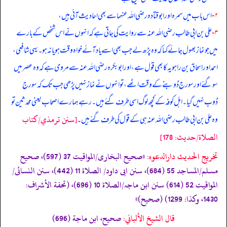
۲-
اس باب میں سمرہ اور ابوقتادہ رضی الله عنہما سے بھی احادیث آئی ہیں،
۳-
علی بن ابی طالب رضی الله عنہ سے روایت کی جاتی ہے کہ انہوں نے اس شخص کے بارے
میں جو نماز بھول جائے کہا کہ وہ پڑھ لے جب بھی اسے یاد آئے خواہ وقت ہو یا نہ ہو۔ یہی شافعی،
احمد اور اسحاق بن راہویہ کا بھی قول ہے، اور ابوبکرہ رضی الله عنہ سے مروی ہے کہ وہ عصر میں
سو گئے اور سورج ڈوبنے کے وقت اٹھے، تو انہوں نے نماز نہیں پڑھی جب تک کہ سورج
ڈوب نہیں گیا۔ اہل کوفہ کے کچھ لوگ اسی طرف گئے ہیں۔ رہے ہمارے اصحاب یعنی محدثین تو
[سنن ترمذي/كتاب
وہ علی بن ابی طالب رضی الله عنہ ہی کے قول کی طرف گئے ہیں۔
الصلاة/حدیث: 178]
تخریج الحدیث دارالدعوہ:
«صحیح البخاری/المواقیت 37 (597)، صحیح
مسلم/المساجد 55 (684)، سنن ابی داود/ الصلاة 11 (442)، سنن النسائی/
المواقیت 52 (614) سنن ابن ماجہ/الصلاة 10 (696)، (تحفة الأشراف:
1430، وکذا: 1299) (صحیح)»
قال الشيخ الألباني:
صحيح، ابن ماجة (696)