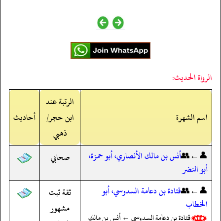
الرواة الحديث:
الرتبة عند
اسم الشهرة
ابن حجر/
أحاديث
ذهبي
👤←👥
أنس بن مالك الأنصاري، أبو حمزة،
صحابي
أبو النضر
👤←👥
قتادة بن دعامة السدوسي، أبو
ثقة ثبت
الخطاب
مشهور
قتادة بن دعامة السدوسي ← أنس بن مالك