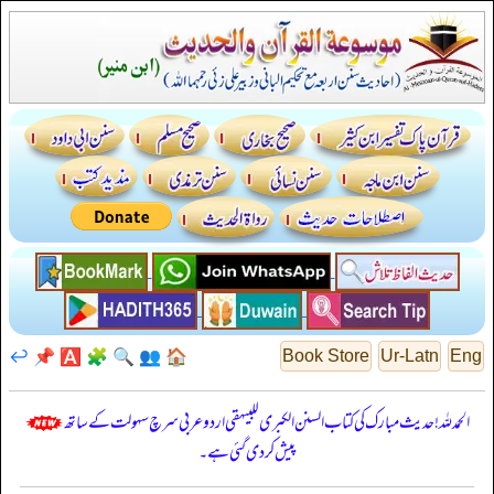
↩️
📌
🅰️
🧩
🔍
👥
🏠
Book Store
Ur-Latn
Eng
الحمدللہ! حدیث مبارک کی کتاب السنن الكبرى للبيهقي اردو عربی سرچ سہولت کے ساتھ
پیش کر دی گئی ہے۔