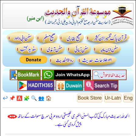
↩️
📌
🅰️
🧩
🔍
👥
🏠
Book Store
Ur-Latn
Eng
الحمدللہ! حدیث مبارک کی کتاب السنن الكبرى للبيهقي اردو عربی سرچ سہولت کے ساتھ
پیش کر دی گئی ہے۔