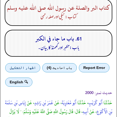
كتاب البر والصلة عن رسول الله صلى الله عليه وسلم
کتاب: نیکی اور صلہ رحمی
61. باب ما جاء في الكبر
باب: تکبر اور گھمنڈ کا بیان۔
Report Error
باب احادیث (4)
اظهار التشكيل
🔍 English
حدیث نمبر:
2000
حَدَّثَنَا
أَبُو كُرَيْبٍ
، حَدَّثَنَا
أَبُو مُعَاوِيَةَ
، عَنْ
عُمَرَ بْنِ رَاشِدٍ
، عَنْ
إِيَاسِ بْنِ سَلَمَةَ
بْنِ الْأَكْوَعِ
، عَنْ
أَبِيهِ
، قَالَ: قَالَ رَسُولُ اللَّهِ صَلَّى اللَّهُ عَلَيْهِ وَسَلَّمَ: " لَا يَزَالُ