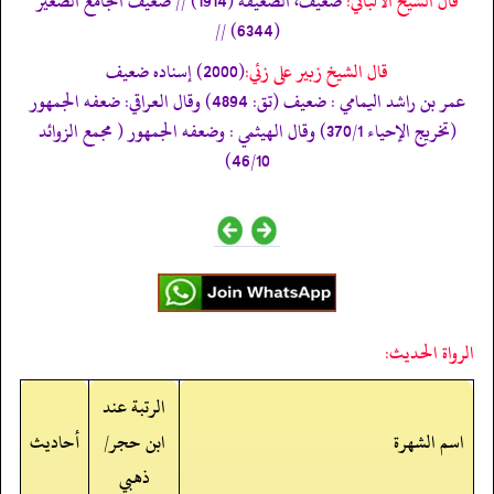
قال الشيخ الألباني:
ضعيف، الضعيفة (1914) // ضعيف الجامع الصغير
(6344) //
قال الشيخ زبير على زئي:
(2000) إسناده ضعيف
عمر بن راشد اليمامي : ضعيف (تق: 4894) وقال العراقي: ضعفه الجمھور
(تخريج الإحياء 370/1) وقال الھيثمي : وضعفه الجمھور ( مجمع الزوائد
46/10)
الرواة الحديث:
الرتبة عند
اسم الشهرة
ابن حجر/
أحاديث
ذهبي