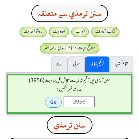
سنن ترمذي سے متعلقہ
کتاب تعارف
ابواب
احادیث
رواۃ الحدیث
سوانح حیات: امام ترمذی رحمہ اللہ
تمام کتب
ترقیم شاملہ
عربی
اردو
سنن ترمذی میں ترقیم شاملہ سے تلاش کل احادیث (3956)
حدیث نمبر لکھیں:
سنن ترمذي