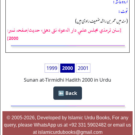
اردو حاشہ:
نوٹ:
(سند میں عمر بن راشد ضعیف راوی ہیں)
[سنن ترمذي مجلس علمي دار الدعوة، نئى دهلى، حدیث/صفحہ نمبر:
2000]
1999
2000
2001
Sunan at-Tirmidhi Hadith 2000 in Urdu
Back ⬅️
© 2005-2026, Developed by Islamic Urdu Books, For any
query, please WhatsApp us at +92 331 5902482 or email us
at islamicurdubooks@gmail.com