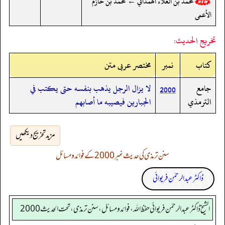
محمد بن العلاء الهمداني ← محمد بن خازم
الأعمى
تخريج الحديث:
کتاب
نمبر
مختصر عربی متن
جامع
لا يزال الرجل يذهب بنفسه حتى يكتب في
2000
الترمذي
الجبارين فيصيبه ما أصابهم
مزید تخریج دیکھیں
سنن ترمذی کی حدیث نمبر 2000 کے فوائد و مسائل
ڈاکٹر عبدالرحمٰن فریوائی
الشیخ ڈاکٹر عبد الرحمٰن فریوائی حفظ اللہ، فوائد و مسائل، سنن ترمذی، تحت الحديث 2000