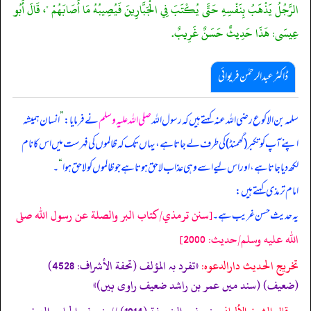
الرَّجُلُ يَذْهَبُ بِنَفْسِهِ حَتَّى يُكْتَبَ فِي الْجَبَّارِينَ فَيُصِيبُهُ مَا أَصَابَهُمْ "، قَالَ أَبُو
عِيسَى: هَذَا حَدِيثٌ حَسَنٌ غَرِيبٌ.
ڈاکٹر عبدالرحمٰن فریوائی
سلمہ بن الاکوع رضی الله عنہ کہتے ہیں کہ
رسول اللہ
صلی اللہ علیہ وسلم
نے فرمایا:
”
انسان ہمیشہ
اپنے آپ کو تکبر (گھمنڈ) کی طرف لے جاتا ہے، یہاں تک کہ ظالموں کی فہرست میں اس کا نام
لکھ دیا جاتا ہے، اور اس لیے اسے وہی عذاب لاحق ہوتا ہے جو ظالموں کو لاحق ہوا
“
۔
امام ترمذی کہتے ہیں:
[سنن ترمذي/كتاب البر والصلة عن رسول الله صلى
یہ حدیث حسن غریب ہے۔
الله عليه وسلم/حدیث: 2000]
تخریج الحدیث دارالدعوہ:
«تفرد بہ المؤلف (تحفة الأشراف: 4528)
(ضعیف) (سند میں عمر بن راشد ضعیف راوی ہیں)»