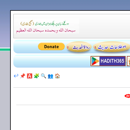
↩️
📌
🅰️
🧩
🔍
👥
🏠