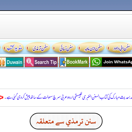
للہ! حدیث مبارک کی کتاب السنن الكبرى للبيهقي اردو عربی سرچ سہولت کے ساتھ پیش کر دی گئی ہے۔
سنن ترمذي سے متعلقہ