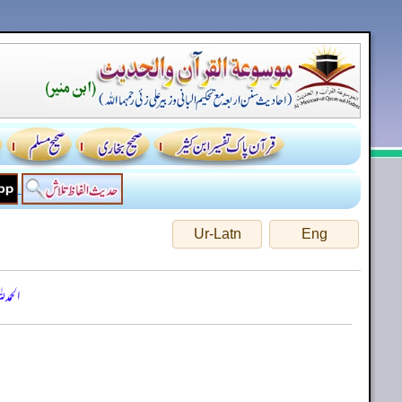
Ur-Latn
Eng
الحمد