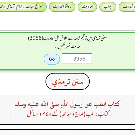
 تعارف
ابواب
احادیث
رواۃ الحدیث
سوانح حیات: امام ترمذی رحمہ 
سنن ترمذی میں ترقیم شاملہ سے تلاش کل احادیث (3956)
حدیث نمبر لکھیں:
سنن ترمذي
كتاب الطب عن رسول اللَّهِ صلى الله عليه وسلم
کتاب: طب (علاج و معالجہ) کے احکام و مسائل