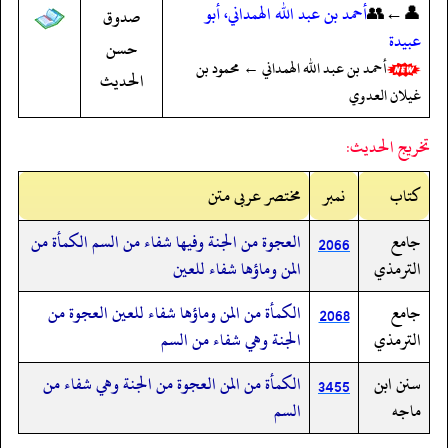
👤←👥
أحمد بن عبد الله الهمداني، أبو
صدوق
عبيدة
حسن
أحمد بن عبد الله الهمداني ← محمود بن
الحديث
غيلان العدوي
تخريج الحديث:
کتاب
نمبر
مختصر عربی متن
جامع
العجوة من الجنة وفيها شفاء من السم الكمأة من
2066
الترمذي
المن وماؤها شفاء للعين
جامع
الكمأة من المن وماؤها شفاء للعين العجوة من
2068
الترمذي
الجنة وهي شفاء من السم
سنن ابن
الكمأة من المن العجوة من الجنة وهي شفاء من
3455
ماجه
السم