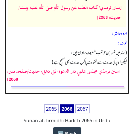
[سنن ترمذي/كتاب الطب عن رسول اللَّهِ صلى الله عليه وسلم/
حدیث: 2068]
اردو حاشہ:
نوٹ:
(سند میں شہر بن حوشب ضعیف راوی ہیں،
لیکن اوپر کی حدیث سے تقویت پاکر یہ حدیث بھی صحیح ہے)
[سنن ترمذي مجلس علمي دار الدعوة، نئى دهلى، حدیث/صفحہ نمبر:
2068]
2065
2066
2067
Sunan at-Tirmidhi Hadith 2066 in Urdu
Back ⬅️