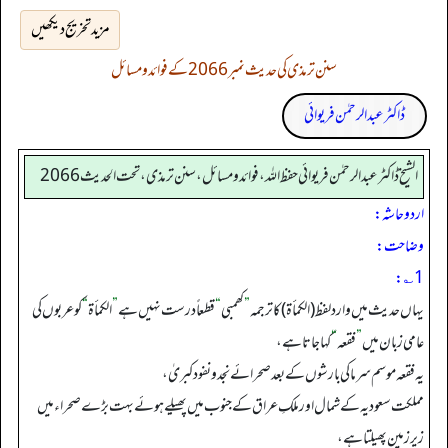
مزید تخریج دیکھیں
سنن ترمذی کی حدیث نمبر 2066 کے فوائد و مسائل
ڈاکٹر عبدالرحمٰن فریوائی
الشیخ ڈاکٹر عبد الرحمٰن فریوائی حفظ اللہ، فوائد و مسائل، سنن ترمذی، تحت الحديث 2066
اردو حاشہ:
وضاحت:
1؎:
یہاں حدیث میں وارد لفظ (الکمأۃ) کا ترجمہ
”
کھمبی
“
قطعاً درست نہیں ہے
”
الکمأۃ
“
کوعربوں کی
عامی زبان میں
”
فقعہ
“
کہا جاتا ہے،
یہ فقعہ موسم سرما کی بارشوں کے بعد صحرائے نجد ونفود کبریٰ،
مملکت سعودیہ کے شمال اورملکِ عراق کے جنوب میں پھیلے ہوئے بہت بڑے صحراء میں
زیر زمین پھیلتا ہے،