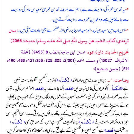
۲-
یہ محمد بن عمرو کی روایت سے ہے، ہم اسے صرف محمد بن عمر ہی سعید بن عامر کی روایت
سے جانتے ہیں جسے وہ محمد بن عمرو سے روایت کرتے ہیں،
[سنن
۳-
اس باب میں سعید بن زید، ابوسعید اور جابر رضی الله عنہم سے بھی احادیث آئی ہیں۔
ترمذي/كتاب الطب عن رسول اللَّهِ صلى الله عليه وسلم/حدیث: 2066]
تخریج الحدیث دارالدعوہ:
«سنن ابن ماجہ/الطب 8 (3455) (تحفة
الأشراف: 15027) و مسند احمد (2/301، 305، 325، 356، 421، 488، 490،
511) (حسن صحیح)»
وضاحت:
«الکمأۃ»
۱؎
: یہاں حدیث میں وارد لفظ
کا ترجمہ
”
کھمبی
“
قطعاً درست نہیں
«الکمأۃ»
«فقعہ»
«فقعہ»
ہے
کو عربوں کی عامی زبان میں
کہا جاتا ہے، یہ
موسم سرما کی بارشوں
کے بعد صحرائے نجد و نفود کبریٰ، مملکت سعودیہ کے شمال اور ملک عراق کے جنوب میں پھیلے
ہوئے بہت بڑے صحراء میں زیر زمین پھیلتا ہے، اس کی رنگت اور شکل و صورت آلو جیسی ہوتی
ہے، جب کہ کھمبی زمین سے باہر اور ہندوستان کے ریتلے علاقوں میں ہوتی ہے، ابن القیم، ابن
«الکمأۃ»
«الکمأۃ»
حجر اور دیگر علماء امت نے
کی جو تعریف لکھی ہے اس کے مطابق بھی
«فقعہ»
درحقیقت
ہے کھمبی نہیں، (تفصیل کے لیے فتح الباری اور تحفۃ الأحوذی کا مطالعہ کر لیں،