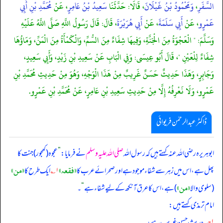
السَّفَرِ
،
وَمَحْمُودُ بْنُ غَيْلَانَ
، قَالَا: حَدَّثَنَا
سَعِيدُ بْنُ عَامِرٍ
، عَنْ
مُحَمَّدِ بْنِ أَبِي
عَمْرٍو
، عَنْ
أَبِي سَلَمَةَ
، عَنْ
أَبِي هُرَيْرَةَ
، قَالَ: قَالَ رَسُولُ اللَّهِ صَلَّى اللَّهُ عَلَيْهِ
وَسَلَّمَ: " الْعَجْوَةُ مِنَ الْجَنَّةِ، وَفِيهَا شِفَاءٌ مِنَ السُّمِّ، وَالْكَمْأَةُ مِنَ الْمَنِّ، وَمَاؤُهَا
شِفَاءٌ لِلْعَيْنِ "، قَالَ أَبُو عِيسَى: وَفِي الْبَابِ عَنْ سَعِيدِ بْنِ زَيْدٍ، وَأَبِي سَعِيدٍ،
وَجَابِرٍ، وَهَذَا حَدِيثٌ حَسَنٌ غَرِيبٌ مِنْ هَذَا الْوَجْهِ، وَهُوَ مِنْ حَدِيثِ مُحَمَّدِ بْنِ
عَمْرٍو، وَلَا نَعْرِفُهُ إِلَّا مِنْ حَدِيثِ سَعِيدِ بْنِ عَامِرٍ، عَنْ مُحَمَّدِ بْنِ عَمْرٍو.
ڈاکٹر عبدالرحمٰن فریوائی
ابوہریرہ رضی الله عنہ کہتے ہیں کہ
رسول اللہ
صلی اللہ علیہ وسلم
نے فرمایا:
”
عجوہ (کھجور) جنت کا
«فقعہ»
«من»
پھل ہے، اس میں زہر سے شفاء موجود ہے اور صحرائے عرب کا
۱؎
ایک طرح کا
«من»
(سلوی والا
) ہے، اس کا عرق آنکھ کے لیے شفاء ہے
“
۔
امام ترمذی کہتے ہیں:
۱-
یہ حدیث حسن غریب ہے،