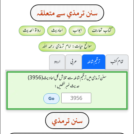
سنن ترمذي سے متعلقہ
کتاب تعارف
ابواب
احادیث
رواۃ الحدیث
سوانح حیات: امام ترمذی رحمہ اللہ
تمام کتب
ترقیم شاملہ
عربی
اردو
سنن ترمذی میں ترقیم شاملہ سے تلاش کل احادیث (3956)
حدیث نمبر لکھیں:
سنن ترمذي