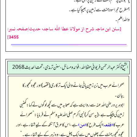
یا کھجور کی یہ قسم جنت سے زمین پر آئی ہے۔
جسطرح حجراسود جنت سے زمین پر بھیجا گیا ہے۔
واللہ اعلم۔
[سنن ابن ماجہ شرح از مولانا عطا الله ساجد، حدیث/صفحہ نمبر:
3455]
الشیخ ڈاکٹر عبد الرحمٰن فریوائی حفظ اللہ، فوائد و مسائل، سنن ترمذی، تحت الحديث 2068
صحرائے عرب میں زیر زمین پائی جانے والی ایک ترکاری (فقعہ) اور عجوہ کھجور کا
بیان۔
ابوہریرہ رضی الله عنہ سے روایت ہے کہ صحابہ میں سے کچھ لوگوں نے کہا: کھنبی
زمین کی چیچک ہے، (یہ سن کر) نبی اکرم صلی اللہ علیہ وسلم نے فرمایا:
”
صحرائے
«فقعہ»
«من»
عرب کا
ایک طرح کا
ہے، اس کا عرق آنکھ کے لیے شفاء ہے، اور
عجوہ کھجور جنت کے پھلوں میں سے ایک پھل ہے، وہ زہر کے لیے شفاء ہے۔‏‏‏‏
“