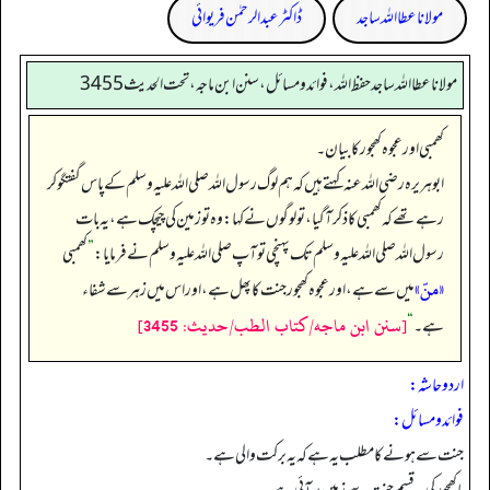
مولانا عطا اللہ ساجد
ڈاکٹر عبدالرحمٰن فریوائی
مولانا عطا الله ساجد حفظ الله، فوائد و مسائل، سنن ابن ماجه، تحت الحديث3455
کھمبی اور عجوہ کھجور کا بیان۔
ابوہریرہ رضی اللہ عنہ کہتے ہیں کہ ہم لوگ رسول اللہ صلی اللہ علیہ وسلم کے پاس گفتگو کر
رہے تھے کہ کھمبی کا ذکر آ گیا، تو لوگوں نے کہا: وہ تو زمین کی چیچک ہے، یہ بات
رسول اللہ صلی اللہ علیہ وسلم تک پہنچی تو آپ صلی اللہ علیہ وسلم نے فرمایا:
”
کھمبی
«منّ»
میں سے ہے، اور عجوہ کھجور جنت کا پھل ہے، اور اس میں زہر سے شفاء
[سنن ابن ماجه/كتاب الطب/حدیث: 3455]
ہے۔‏‏‏‏
“
اردو حاشہ:
فوائد و مسائل:
جنت سے ہونے کا مطلب یہ ہے کہ یہ برکت والی ہے۔