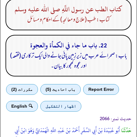
كتاب الطب عن رسول اللَّهِ صلى الله عليه وسلم
کتاب: طب (علاج و معالجہ) کے احکام و مسائل
22. باب ما جاء في الكمأة والعجوة
باب: صحرائے عرب میں زیر زمین پائی جانے والی ایک ترکاری (فقعہ)
اور عجوہ کھجور کا بیان۔
Report Error
باب احادیث (5)
مكررات (2)
اظهار التشكيل
🔍 English
حدیث نمبر:
2066
حَدَّثَنَا
أَبُو عُبَيْدَةَ بْنُ أَبِي السَّفَرِ أَحْمَدُ بْنُ عَبْدِ اللَّهِ الْهَمْدَانِيُّ وَهُوَ ابْنُ أَبِي