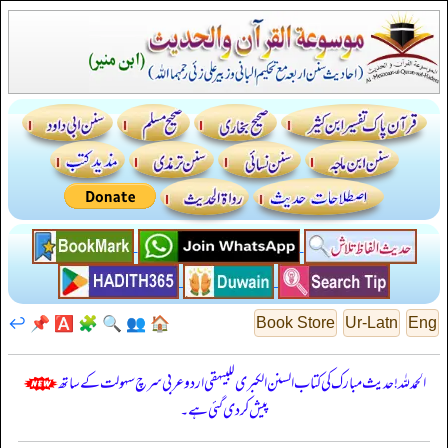
↩️
📌
🅰️
🧩
🔍
👥
🏠
Book Store
Ur-Latn
Eng
الحمدللہ! حدیث مبارک کی کتاب السنن الكبرى للبيهقي اردو عربی سرچ سہولت کے ساتھ
پیش کر دی گئی ہے۔