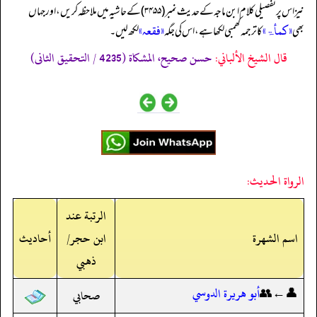
نیز اس پر تفصیلی کلام ابن ماجہ کے حدیث نمبر (۳۴۵۵) کے حاشیہ میں ملاحظہ کریں، اور جہاں
«کمأۃ»
«فقعہ»
بھی
کا ترجمہ کھمبی لکھا ہے، اس کی جگہ
لکھ لیں۔
قال الشيخ الألباني:
حسن صحيح، المشكاة (4235 / التحقيق الثانى)
الرواة الحديث:
الرتبة عند
اسم الشهرة
ابن حجر/
أحاديث
ذهبي
👤←👥
أبو هريرة الدوسي
صحابي