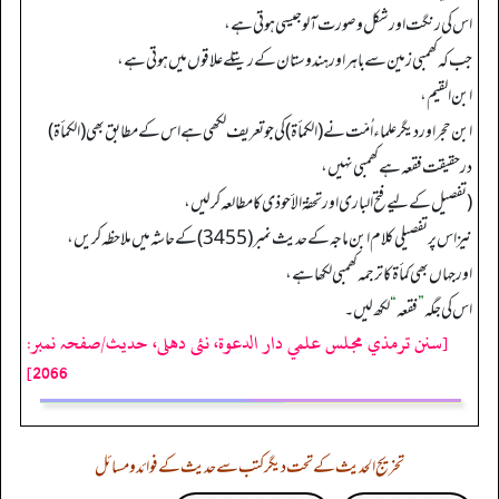
اس کی رنگت اورشکل وصورت آلو جیسی ہوتی ہے،
جب کہ کھمبی زمین سے باہر اورہندوستان کے ریتلے علاقوں میں ہوتی ہے،
ابن القیم،
ابن حجر اوردیگرعلماء اُمّت نے (الکمأۃ) کی جوتعریف لکھی ہے اس کے مطابق بھی (الکمأۃ)
درحقیقت فقعہ ہے کھمبی نہیں،
(تفصیل کے لیے فتح الباری اورتحفۃ الأحوذی کا مطالعہ کرلیں،
نیز اس پر تفصیلی کلام ابن ماجہ کے حدیث نمبر (3455) کے حاشہ میں ملاحظہ کریں،
اور جہاں بھی کمأۃ کا ترجمہ کھمبی لکھا ہے،
اس کی جگہ
”
فقعہ
“
لکھ لیں۔
[سنن ترمذي مجلس علمي دار الدعوة، نئى دهلى، حدیث/صفحہ نمبر:
2066]
تخریج الحدیث کے تحت دیگر کتب سے حدیث کے فوائد و مسائل