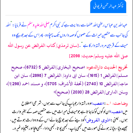
ڈاکٹر عبدالرحمٰن فریوائی
عبداللہ بن عباس رضی الله عنہما سے روایت ہے کہ
نبی اکرم
صلی اللہ علیہ وسلم
نے فرمایا:
”
اللہ
کی جانب سے متعین میراث کے حصوں کو حصہ داروں تک پہنچا دو، پھر اس کے بعد جو بچے وہ
[سنن ترمذي/كتاب الفرائض عن رسول الله
میت کے قریبی مرد رشتہ دار کا ہے
“
۔
صلى الله عليه وسلم/حدیث: 2098]
تخریج الحدیث دارالدعوہ:
«صحیح البخاری/الفرائض 5 (6732)، صحیح
مسلم/الفرائض 1 (1615)، سنن ابی داود/ الفرائض 7 (2898)، سنن ابن
ماجہ/الفرائض 10 (2740) (تحفة الأشراف: 5705)، و مسند احمد (1/298)،
وسنن الدارمی/الفرائض 28 (2030) (صحیح)»
وضاحت:
«عصبہ»
۱؎
:
وہ رشتہ دار جو باپ کی جانب سے ہوں، شرعی اصطلاح
«عصبہ»
میں
ان لوگوں کو کہا جاتا ہے جو میت کی میراث میں سے متعین حصہ کے بغیر وارث
«ذوی الفروض»
ہوں۔ یعنی:
کو دینے کے بعد جو بچ جائے اس کے وہ وارث ہوتے ہیں،
جیسے بیٹا، بیٹا نہ ہونے کی صورت میں کبھی باپ، کبھی پوتا، کبھی دادا، کبھی چچا اور بھتیجا وغیرہ۔