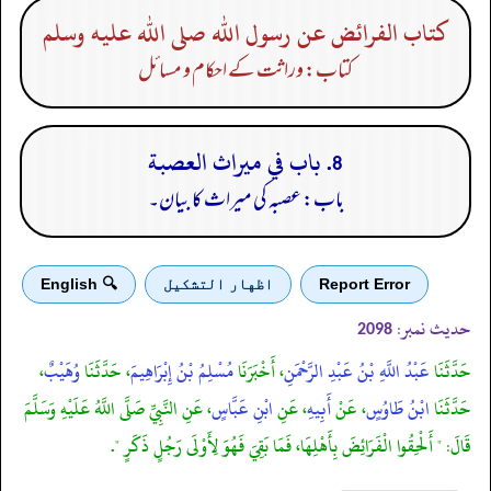
كتاب الفرائض عن رسول الله صلى الله عليه وسلم
کتاب: وراثت کے احکام و مسائل
8. باب في ميراث العصبة
باب: عصبہ کی میراث کا بیان۔
Report Error
اظهار التشكيل
🔍 English
حدیث نمبر:
2098
حَدَّثَنَا
عَبْدُ اللَّهِ بْنُ عَبْدِ الرَّحْمَنِ
، أَخْبَرَنَا
مُسْلِمُ بْنُ إِبْرَاهِيمَ
، حَدَّثَنَا
وُهَيْبٌ
،
حَدَّثَنَا
ابْنُ طَاوُسٍ
، عَنْ
أَبِيهِ
، عَنِ
ابْنِ عَبَّاسٍ
، عَنِ النَّبِيِّ صَلَّى اللَّهُ عَلَيْهِ وَسَلَّمَ
قَالَ: " أَلْحِقُوا الْفَرَائِضَ بِأَهْلِهَا، فَمَا بَقِيَ فَهُوَ لِأَوْلَى رَجُلٍ ذَكَرٍ ".