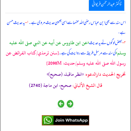
ڈاکٹر عبدالرحمٰن فریوائی
اس سند سے بھی
ابن عباس رضی الله عنہما سے اسی جیسی حدیث مروی ہے۔
۱-
یہ حدیث حسن
ہے،
«عن ابن طاووس عن أبيه عن النبي صلى الله عليه
۲-
بعض لوگوں نے یہ حدیث
وسلم»
[سنن ترمذي/كتاب الفرائض عن
کی سند سے مرسل طریقہ سے روایت کی ہے۔
رسول الله صلى الله عليه وسلم/حدیث: 2098M]
تخریج الحدیث دارالدعوہ:
«انظر ماقبلہ (صحیح)»
قال الشيخ الألباني:
صحيح، ابن ماجة (2740)