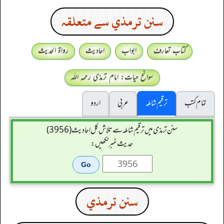
سنن ترمذي سے متعلقہ
کتاب تعارف
ابواب
احادیث
رواۃ الحدیث
سوانح حیات: امام ترمذی رحمہ اللہ
تمام کتب
ترقیم شاملہ
عربی
اردو
سنن ترمذی میں ترقیم شاملہ سے تلاش کل احادیث (3956)
حدیث نمبر لکھیں:
سنن ترمذي