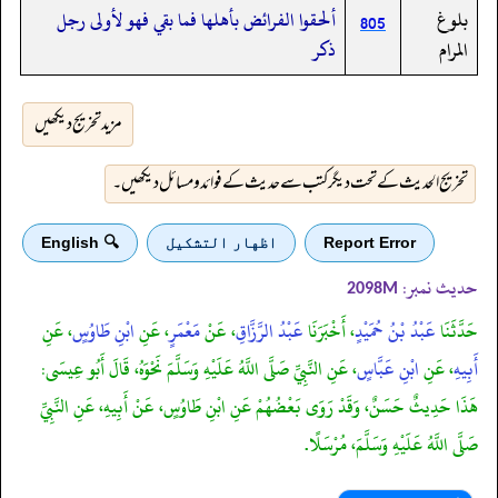
بلوغ
ألحقوا الفرائض بأهلها فما بقي فهو لأولى رجل
805
المرام
ذكر
مزید تخریج دیکھیں
تخریج الحدیث کے تحت دیگر کتب سے حدیث کے فوائد و مسائل دیکھیں۔
Report Error
اظهار التشكيل
🔍 English
حدیث نمبر:
2098M
حَدَّثَنَا
عَبْدُ بْنُ حُمَيْدٍ
، أَخْبَرَنَا
عَبْدُ الرَّزَّاقِ
، عَنْ
مَعْمَرٍ
، عَنِ
ابْنِ طَاوُسٍ
، عَنِ
أَبِيهِ
، عَنِ
ابْنِ عَبَّاسٍ
، عَنِ النَّبِيِّ صَلَّى اللَّهُ عَلَيْهِ وَسَلَّمَ نَحْوَهُ، قَالَ أَبُو عِيسَى:
هَذَا حَدِيثٌ حَسَنٌ، وَقَدْ رَوَى بَعْضُهُمْ عَنِ ابْنِ طَاوُسٍ، عَنْ أَبِيهِ، عَنِ النَّبِيِّ
صَلَّى اللَّهُ عَلَيْهِ وَسَلَّمَ، مُرْسَلًا.