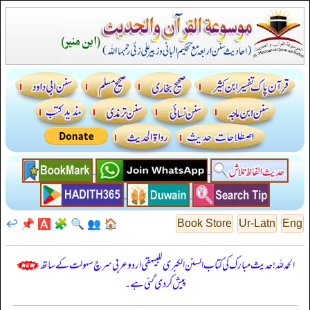
↩️
📌
🅰️
🧩
🔍
👥
🏠
Book Store
Ur-Latn
Eng
الحمدللہ! حدیث مبارک کی کتاب السنن الكبرى للبيهقي اردو عربی سرچ سہولت کے ساتھ
پیش کر دی گئی ہے۔