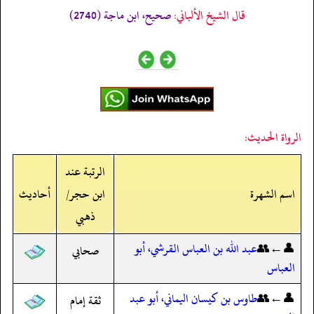
قال الشيخ الألباني:
صحيح، ابن ماجة (2740)
الرواة الحديث:
الرتبة عند
اسم الشهرة
ابن حجر/
أحاديث
ذهبي
👤←👥
عبد الله بن العباس القرشي، أبو
صحابي
العباس
👤←👥
طاوس بن كيسان اليماني، أبو عبد
ثقة إمام