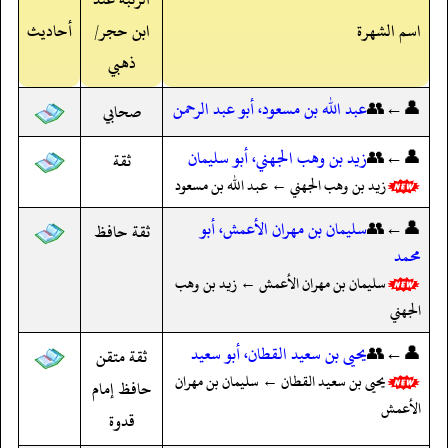
اسم الشهرة
ابن حجر/
أحاديث
ذهبي
👤←👥
عبد الله بن مسعود، أبو عبد الرحمن
صحابي
👤←👥
زيد بن وهب الجهني، أبو سليمان
ثقة
زيد بن وهب الجهني ← عبد الله بن مسعود
👤←👥
سليمان بن مهران الأعمش، أبو
ثقة حافظ
محمد
سليمان بن مهران الأعمش ← زيد بن وهب
الجهني
👤←👥
يحيى بن سعيد القطان، أبو سعيد
ثقة متقن
يحيى بن سعيد القطان ← سليمان بن مهران
حافظ إمام
الأعمش
قدوة