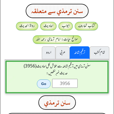
سنن ترمذي سے متعلقہ
کتاب تعارف
ابواب
احادیث
رواۃ الحدیث
سوانح حیات: امام ترمذی رحمہ اللہ
تمام کتب
ترقیم شاملہ
عربی
اردو
سنن ترمذی میں ترقیم شاملہ سے تلاش کل احادیث (3956)
حدیث نمبر لکھیں:
سنن ترمذي