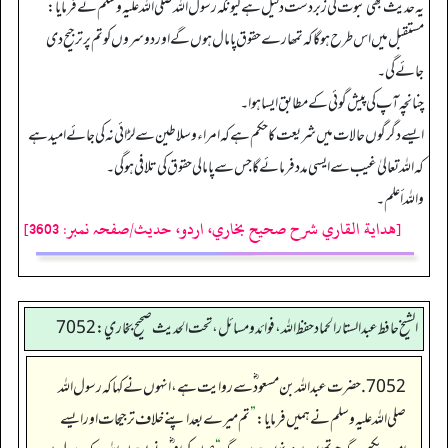
یہ حدیث بھی نبوت کی زبردست دلیل ہے کیونکہ رسول اللہ صلی اللہ علیہ وسلم نے فرمایا:
مستقبل میں اس طرح ہو گا کہ تمھارے حقوق پامال ہوں گے اور دوسروں کو تم پر ترجیح دی
جائے گی۔
چنانچہ آپ کی پیش گوئی کے مطابق ایسا ہوا۔
ایسے دگرگوں حالات میں شریعت کا حکم ہے کہ امراء و سلاطین سے لڑائی نہ کی جائے امید ہے
کہ اللہ تعالیٰ غیب سے ایسی مدد فرمائے گا جس سے پامالی حقوق کی تلافی ہو گی۔
واللہ أعلم۔
[هداية القاري شرح صحيح بخاري، اردو، حدیث/صفحہ نمبر: 3603]
الشيخ حافط عبدالستار الحماد حفظ الله، فوائد و مسائل، تحت الحديث صحيح بخاري:7052
7052. حضرت عبداللہ بن مسعود ؓ سے روایت ہے، انہوں نے کہا کہ رسول اللہ
صلی اللہ علیہ وسلم نے ہمیں فرمایا:
”
تم میرے بعد اپنے خلاف ترجیحات اور ایسے