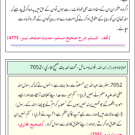
اگر وہ حکمران ان کے مفادات بھی خود لوٹ رہے ہوں تو ان کے حق میں یہ دعا کرنی چاہیے کہ
اللہ تعالیٰ ان کو رعایا کے حقوق ادا کرنے کی ہمت دے اور رعایا کو ان کے شروفساد سے
بچائے۔
[تحفۃ المسلم شرح صحیح مسلم، حدیث/صفحہ نمبر: 4775]
مولانا داود راز رحمه الله، فوائد و مسائل، تحت الحديث صحيح بخاري: 7052
7052. حضرت عبداللہ بن مسعود ؓ سے روایت ہے، انہوں نے کہا کہ رسول اللہ
صلی اللہ علیہ وسلم نے ہمیں فرمایا:
”
تم میرے بعد اپنے خلاف ترجیحات اور ایسے
امور دیکھو گے جو تمہیں پسند نہیں ہوں گے
“
صحابہ کرام‬ ؓ ن‬ے پوچھا: اللہ کے رسول!
(ایسے حالات میں) ہمارے لیے آپ کا کیا حکم ہے؟ آپ نے فرمایا:
”
تم انہیں ان
[صحيح بخاري،
کے حقوق ادا کرتے رہو اور اپنے حقوق کا اللہ سے سوال کرو۔
“
حديث نمبر:7052]