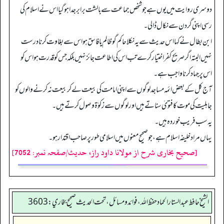
دوسری روایت میں یوں ہے جو شخص جماعت سے بالشت برابر جدا ہوگیا اس نے اسلام کی
رسی اپنی گردن سے نکال ڈالی۔
ابن بطال نے کہا اس حدیث سے یہ نکلا حاکم گو ظالم یا فاسق ہو اس سے بغاوت کرنا درست
نہیں البتہ اگر صریح کفر اختیار کرے تب اس کی اطاعت جائز نہیں بلکہ جس کو قدرت ہو اس کو
اس پر جہاد کرنا واجب ہے۔
آج کل کے بعض ائمہ مساجد لوگوں سے اپنی امامت کی بیعت لے کر بیعت نہ کرنے والوں کو
جاہلیت کی موت کا فتویٰ سناتے ہیں اور لوگوں سے زکوٰۃ وصول کرتے ہیں۔
یہ سب فریب خوردہ ہیں۔
یہاں مراد خلیفہ اسلام ہے، جو صحیح معنوں میں اسلامی طور پر صاحب اقتدار ہو۔
[صحیح بخاری شرح از مولانا داود راز، حدیث/صفحہ نمبر: 7052]
الشيخ حافط عبدالستار الحماد حفظ الله، فوائد و مسائل، تحت الحديث صحيح بخاري:3603