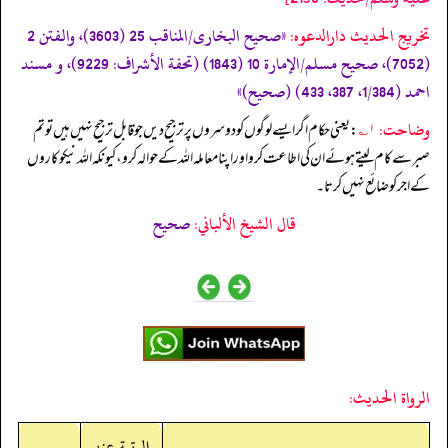
تخریج الحدیث دارالدعوہ:
«صحیح البخاری/المناقب 25 (3603)، والفتن 2
(7052)، صحیح مسلم/الإمارة 10 (1843) (تحفة الأشراف: 9229)، و مسند
احمد (1/384، 387، 433) (صحیح)»
وضاحت:
۱؎
: یعنی حکام اگر ایسے لوگوں کو دوسروں پر ترجیح دیں جو قابل ترجیح نہیں ہیں تو تم
صبر سے کام لیتے ہوئے ان کی اطاعت کرو اور اپنا معاملہ اللہ کے حوالہ کرو، کیونکہ اللہ نیکو کاروں
کے اجر کو ضائع نہیں کرتا۔
قال الشيخ الألباني:
صحيح
الرواة الحديث:
الرتبة عند