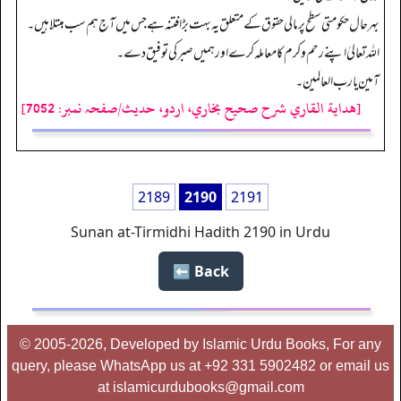
بہر حال حکومتی سطح پر مالی حقوق کے متعلق یہ بہت بڑا فتنہ ہے جس میں آ ج ہم سب مبتلا ہیں۔
اللہ تعالیٰ اپنے رحم و کرم کا معاملہ کرے اور ہمیں صبر کی توفیق دے۔
آمین یا رب العالمین۔
[هداية القاري شرح صحيح بخاري، اردو، حدیث/صفحہ نمبر: 7052]
2189
2190
2191
Sunan at-Tirmidhi Hadith 2190 in Urdu
Back ⬅️
© 2005-2026, Developed by Islamic Urdu Books, For any
query, please WhatsApp us at +92 331 5902482 or email us
at islamicurdubooks@gmail.com