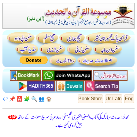
↩️
📌
🅰️
🧩
🔍
👥
🏠
Book Store
Ur-Latn
Eng
الحمدللہ! حدیث مبارک کی کتاب السنن الكبرى للبيهقي اردو عربی سرچ سہولت کے ساتھ
پیش کر دی گئی ہے۔