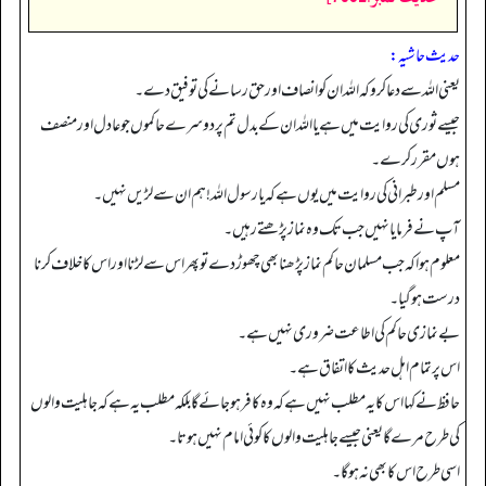
حدیث حاشیہ:
یعنی اللہ سے دعا کرو کہ اللہ ان کو انصاف اور حق رسانے کی توفیق دے۔
جیسے ثوری کی روایت میں ہے یا اللہ ان کے بدل تم پر دوسرے حاکموں جو عادل اور منصف
ہوں مقرر کرے۔
مسلم اور طبرانی کی روایت میں یوں ہے کہ یا رسول اللہ! ہم ان سے لڑیں نہیں۔
آپ نے فرمایا نہیں جب تک وہ نماز پڑھتے رہیں۔
معلوم ہوا کہ جب مسلمان حاکم نماز پڑھنا بھی چھوڑ دے تو پھر اس سے لڑنا اور اس کا خلاف کرنا
درست ہوگیا۔
بے نمازی حاکم کی اطاعت ضروری نہیں ہے۔
اس پر تمام اہل حدیث کا اتفاق ہے۔
حافظ نے کہا اس کا یہ مطلب نہیں ہے کہ وہ کافر ہوجائے گا بلکہ مطلب یہ ہے کہ جاہلیت والوں
کی طرح مرے گا یعنی جیسے جاہلیت والوں کا کوئی امام نہیں ہوتا۔
اسی طرح اس کا بھی نہ ہوگا۔