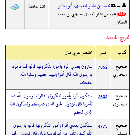
👤←👥
محمد بن بشار العبدي، أبو بكر
ثقة حافظ
محمد بن بشار العبدي ← يحيى بن سعيد
القطان
تخريج الحديث:
کتاب
نمبر
مختصر عربی متن
صحيح
سترون بعدي أثرة وأمورا تنكرونها قالوا فما تأمرنا
7052
البخاري
يا رسول الله قال أدوا إليهم حقهم وسلوا الله
حقكم
صحيح
ستكون أثرة وأمور تنكرونها قالوا يا رسول الله فما
3603
البخاري
تأمرنا قال تؤدون الحق الذي عليكم وتسألون الله
الذي لكم
صحيح
ستكون بعدي أثرة وأمور تنكرونها قالوا يا رسول
4775
مسلم
الله كيف تأمر من أدرك منا ذلك قال تؤدون الحق