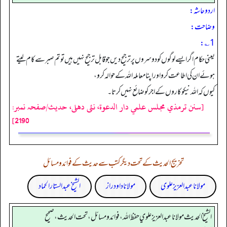
اردو حاشہ:
وضاحت:
1؎:
یعنی حکام اگر ایسے لوگوں کو دوسروں پر ترجیح دیں جوقابل ترجیح نہیں ہیں تو تم صبر سے کام لیتے
ہوئے ان کی اطاعت کرو اور اپنا معاملہ اللہ کے حوالہ کرو،
کیوں کہ اللہ نیکوکاروں کے اجر کو ضائع نہیں کرتا۔
[سنن ترمذي مجلس علمي دار الدعوة، نئى دهلى، حدیث/صفحہ نمبر:
2190]
تخریج الحدیث کے تحت دیگر کتب سے حدیث کے فوائد و مسائل
مولانا عبد العزیز علوی
مولانا داود راز
الشیخ عبدالستار الحماد
الشيخ الحديث مولانا عبدالعزيز علوي حفظ الله، فوائد و مسائل، تحت الحديث ، صحيح