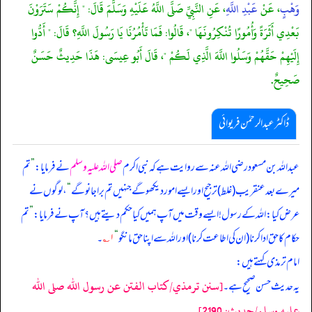
وَهْبٍ
، عَنْ
عَبْدِ اللَّهِ
، عَنِ النَّبِيِّ صَلَّى اللَّهُ عَلَيْهِ وَسَلَّمَ قَالَ: " إِنَّكُمْ سَتَرَوْنَ
بَعْدِي أَثَرَةً وَأُمُورًا تُنْكِرُونَهَا "، قَالُوا: فَمَا تَأْمُرُنَا يَا رَسُولَ اللَّهِ؟ قَالَ: " أَدُّوا
إِلَيْهِمْ حَقَّهُمْ وَسَلُوا اللَّهَ الَّذِي لَكُمْ "، قَالَ أَبُو عِيسَى: هَذَا حَدِيثٌ حَسَنٌ
صَحِيحٌ.
ڈاکٹر عبدالرحمٰن فریوائی
عبداللہ بن مسعود رضی الله عنہ سے روایت ہے کہ
نبی اکرم
صلی اللہ علیہ وسلم
نے فرمایا:
”
تم
میرے بعد عنقریب (غلط) ترجیح اور ایسے امور دیکھو گے جنہیں تم برا جانو گے
“
، لوگوں نے
عرض کیا: اللہ کے رسول! ایسے وقت میں آپ ہمیں کیا حکم دیتے ہیں؟ آپ نے فرمایا:
”
تم
حکام کا حق ادا کرنا (ان کی اطاعت کرنا) اور اللہ سے اپنا حق مانگو
“
۱؎
۔
امام ترمذی کہتے ہیں:
[سنن ترمذي/كتاب الفتن عن رسول الله صلى الله
یہ حدیث حسن صحیح ہے۔
عليه وسلم/حدیث: 2190]