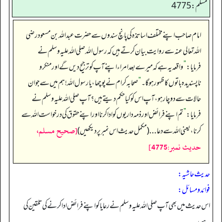
مسلم: 4775
امام صاحب اپنے مختلف اساتذہ کی پانچ سندوں سے حضرت عبداللہ بن مسعود رضی
اللہ تعالی عنہ سے روایت بیان کرتے ہیں کہ رسول اللہ صلی اللہ علیہ وسلم نے
فرمایا:
”
واقعہ یہ ہے کہ میرے بعد امراء اپنے آپ کو ترجیح دیں گے اور منکر و
ناپسندیدہ باتوں کا ظہور ہو گا۔
“
صحابہ کرام نے پوچھا، یا رسول اللہ! ہم میں سے جو ان
حالات سے دوچار ہو، آپ اس کو کیا حکم دیتے ہیں؟ آپ صلی اللہ علیہ وسلم نے
فرمایا:
”
تم اپنے فرائض اور ذمہ داریوں کو ادا کرنا اور اپنے حقوق کی درخواست اللہ سے
[صحيح مسلم،
کرنا، یعنی اللہ سے دعا... (مکمل حدیث اس نمبر پر دیکھیں)
حديث نمبر:4775]
حدیث حاشیہ:
فوائد ومسائل:
اس حدیث میں بھی آپ صلی اللہ علیہ وسلم نے رعایا کو اپنے فرائض ادا کرنے کی تلقین کی
ہے،