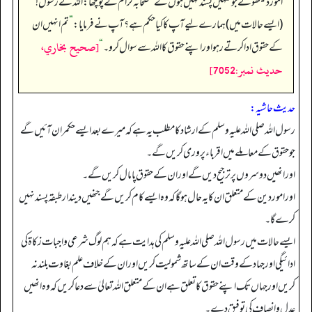
امور دیکھو گے جو تمہیں پسند نہیں ہوں گے
“
صحابہ کرام‬ ؓ ن‬ے پوچھا: اللہ کے رسول!
(ایسے حالات میں) ہمارے لیے آپ کا کیا حکم ہے؟ آپ نے فرمایا:
”
تم انہیں ان
[صحيح بخاري،
کے حقوق ادا کرتے رہو اور اپنے حقوق کا اللہ سے سوال کرو۔
“
حديث نمبر:7052]
حدیث حاشیہ:
رسول اللہ صلی اللہ علیہ وسلم کے ارشاد کا مطلب یہ ہے کہ میرے بعد ایسے حکمران آئیں گے
جو حقوق کے معاملے میں اقرباء پروری کریں گے۔
اور انھیں دوسروں پر ترجیح دیں گے اور ان کے حقوق پامال کریں گے۔
اور امور دین کے متعلق ان کا یہ حال ہو گا کہ وہ ایسے کام کریں گے جنھیں دیندار طبقہ پسند نہیں
کرے گا۔
ایسے حالات میں رسول اللہ صلی اللہ علیہ وسلم کی ہدایت ہے کہ ہم لوگ شرعی واجبات زکاۃ کی
ادائیگی اور جہاد کے وقت ان کے ساتھ شمولیت کریں اور ان کے خلاف علم بغاوت بلند نہ
کریں اور جہاں تک اپنے حقوق کا تعلق ہے ان کے متعلق اللہ تعالیٰ سے دعا کریں کہ وہ انھیں
عدل و انصاف کی توفیق دے۔