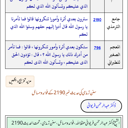
الذي عليكم وتسألون الله الذي لكم
جامع
سترون بعدي أثرة وأمورا تنكرونها قالوا فما تأمرنا
2190
الترمذي
يا رسول الله قال أدوا إليهم حقهم وسلوا الله الذي
لكم
المعجم
ستكون بعدي أثرة وأمور تنكرونها ، قالوا : فما تأمر
796
الصغير
من أدرك ذلك يا رسول الله ؟ ، قال : تؤدون الحق
للطبراني
الذى عليكم ، وتسألون الله الذى لكم
مزید تخریج دیکھیں
سنن ترمذی کی حدیث نمبر 2190 کے فوائد و مسائل
ڈاکٹر عبدالرحمٰن فریوائی
الشیخ ڈاکٹر عبد الرحمٰن فریوائی حفظ اللہ، فوائد و مسائل، سنن ترمذی، تحت الحديث 2190