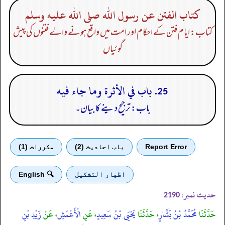
كتاب الفتن عن رسول الله صلى الله عليه وسلم
کتاب: ایام فتن کے احکام اور امت میں واقع ہونے والے فتنوں کی پیش
گوئیاں
25. باب في الأثرة وما جاء فيه
باب: ترجیح دینے کا بیان۔
Report Error
باب احادیث (2)
مكررات (1)
اظهار التشكيل
🔍 English
حدیث نمبر:
2190
حَدَّثَنَا
مُحَمَّدُ بْنُ بَشَّارٍ
، حَدَّثَنَا
يَحْيَى بْنُ سَعِيدٍ
، عَنِ
الْأَعْمَشِ
، عَنْ
زَيْدِ بْنِ