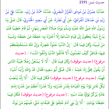
حدیث نمبر:
2191
حَدَّثَنَا
عِمْرَانُ بْنُ مُوسَى الْقَزَّازُ الْبَصْرِيُّ
، حَدَّثَنَا
حَمَّادُ بْنُ زَيْدٍ
، حَدَّثَنَا
عَلِيُّ بْنُ
زَيْدِ بْنِ جُدْعَانَ الْقُرَشِيُّ
، عَنْ
أَبِي نَضْرَةَ
، عَنْ
أَبِي سَعِيدٍ الْخُدْرِيِّ
، قَالَ: صَلَّى بِنَا
رَسُولُ اللَّهِ صَلَّى اللَّهُ عَلَيْهِ وَسَلَّمَ يَوْمًا صَلَاةَ الْعَصْرِ بِنَهَارٍ، ثُمَّ قَامَ خَطِيبًا فَلَمْ
يَدَعْ شَيْئًا يَكُونُ إِلَى قِيَامِ السَّاعَةِ إِلَّا أَخْبَرَنَا بِهِ، حَفِظَهُ مَنْ حَفِظَهُ، وَنَسِيَهُ
مَنْ نَسِيَهُ، وَكَانَ فِيمَا قَالَ: " إِنَّ الدُّنْيَا حُلْوَةٌ خَضِرَةٌ، وَإِنَّ اللَّهَ مُسْتَخْلِفُكُمْ
فِيهَا، فَنَاظِرٌ كَيْفَ تَعْمَلُونَ، أَلَا فَاتَّقُوا الدُّنْيَا وَاتَّقُوا النِّسَاءَ ".
(حديث
مرفوع)
(حديث موقوف)
وَكَانَ فِيمَا قَالَ: " أَلَا لَا يَمْنَعَنَّ رَجُلًا هَيْبَةُ النَّاسِ
أَنْ يَقُولَ بِحَقٍّ إِذَا عَلِمَهُ "، قَالَ: فَبَكَى أَبُو سَعِيدٍ، فَقَالَ: قَدْ وَاللَّهِ رَأَيْنَا أَشْيَاءَ
فَهِبْنَا.
(حديث مرفوع)
(حديث موقوف)
فَكَانَ فِيمَا قَالَ: " أَلَا إِنَّهُ يُنْصَبُ
لِكُلِّ غَادِرٍ لِوَاءٌ يَوْمَ الْقِيَامَةِ بِقَدْرِ غَدْرَتِهِ، وَلَا غَدْرَةَ أَعْظَمُ مِنْ غَدْرَةِ إِمَامِ
عَامَّةٍ يُرْكَزُ لِوَاؤُهُ عِنْدَ اسْتِهِ ".
(حديث مرفوع)
(حديث موقوف)
فَكَانَ فِيمَا
حَفِظْنَا يَوْمَئِذٍ: " أَلَا إِنَّ بَنِي آدَمَ خُلِقُوا عَلَى طَبَقَاتٍ شَتَّى، فَمِنْهُمْ مَنْ يُولَدُ