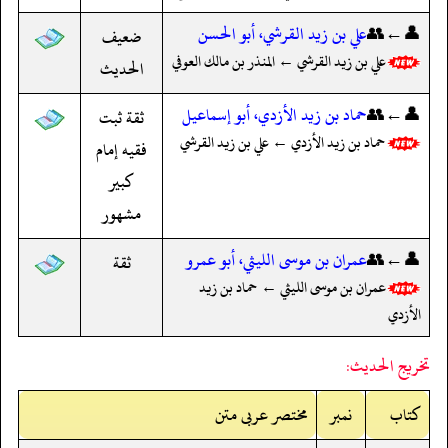
👤←👥
علي بن زيد القرشي، أبو الحسن
ضعيف
علي بن زيد القرشي ← المنذر بن مالك العوفي
الحديث
👤←👥
حماد بن زيد الأزدي، أبو إسماعيل
ثقة ثبت
حماد بن زيد الأزدي ← علي بن زيد القرشي
فقيه إمام
كبير
مشهور
👤←👥
عمران بن موسى الليثي، أبو عمرو
ثقة
عمران بن موسى الليثي ← حماد بن زيد
الأزدي
تخريج الحديث:
کتاب
نمبر
مختصر عربی متن