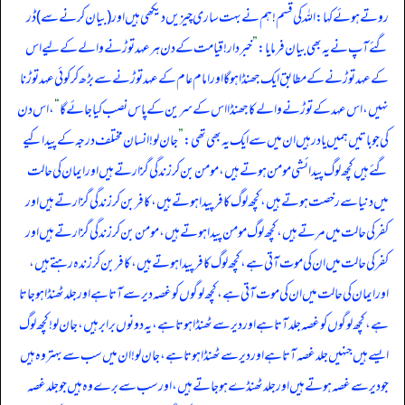
روتے ہوئے کہا: اللہ کی قسم! ہم نے بہت ساری چیزیں دیکھی ہیں اور (بیان کرنے سے) ڈر
گئے آپ نے یہ بھی بیان فرمایا:
”
خبردار! قیامت کے دن ہر عہد توڑنے والے کے لیے اس
کے عہد توڑنے کے مطابق ایک جھنڈا ہو گا اور امام عام کے عہد توڑنے سے بڑھ کر کوئی عہد توڑنا
نہیں، اس عہد کے توڑنے والے کا جھنڈا اس کے سرین کے پاس نصب کیا جائے گا
“
، اس دن
کی جو باتیں ہمیں یاد رہیں ان میں سے ایک یہ بھی تھی:
”
جان لو! انسان مختلف درجہ کے پیدا کیے
گئے ہیں کچھ لوگ پیدائشی مومن ہوتے ہیں، مومن بن کر زندگی گزارتے ہیں اور ایمان کی حالت
میں دنیا سے رخصت ہوتے ہیں، کچھ لوگ کافر پیدا ہوتے ہیں، کافر بن کر زندگی گزارتے ہیں اور
کفر کی حالت میں مرتے ہیں، کچھ لوگ مومن پیدا ہوتے ہیں، مومن بن کر زندگی گزارتے ہیں اور
کفر کی حالت میں ان کی موت آتی ہے، کچھ لوگ کافر پیدا ہوتے ہیں، کافر بن کر زندہ رہتے ہیں،
اور ایمان کی حالت میں ان کی موت آتی ہے، کچھ لوگوں کو غصہ دیر سے آتا ہے اور جلد ٹھنڈا ہو جاتا
ہے، کچھ لوگوں کو غصہ جلد آتا ہے اور دیر سے ٹھنڈا ہوتا ہے، یہ دونوں برابر ہیں، جان لو! کچھ لوگ
ایسے ہیں جنہیں جلد غصہ آتا ہے اور دیر سے ٹھنڈا ہوتا ہے، جان لو! ان میں سب سے بہتر وہ ہیں
جو دیر سے غصہ ہوتے ہیں اور جلد ٹھنڈے ہو جاتے ہیں، اور سب سے برے وہ ہیں جو جلد غصہ