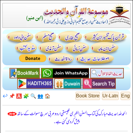
↩️
📌
🅰️
🧩
🔍
👥
🏠
Book Store
Ur-Latn
Eng
الحمدللہ! حدیث مبارک کی کتاب السنن الكبرى للبيهقي اردو عربی سرچ سہولت کے ساتھ
پیش کر دی گئی ہے۔