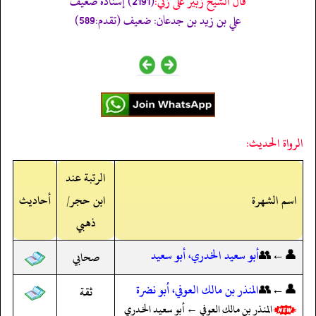
قال الشيخ زبير على زئي:
(2191) إسناده ضعيف
علي بن زيد بن جدعان: ضعيف (تقدم:589)
الرواة الحديث:
الرتبة عند
اسم الشهرة
ابن حجر/
أحاديث
ذهبي
👤←👥
أبو سعيد الخدري، أبو سعيد
صحابي
👤←👥
المنذر بن مالك العوفي، أبو نضرة
ثقة
المنذر بن مالك العوفي ← أبو سعيد الخدري