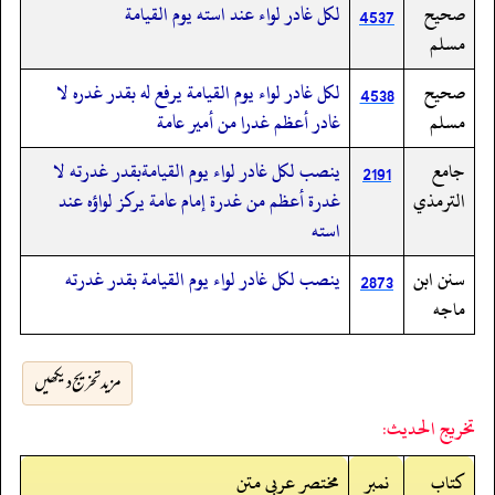
صحيح
لكل غادر لواء عند استه يوم القيامة
4537
مسلم
صحيح
لكل غادر لواء يوم القيامة يرفع له بقدر غدره لا
4538
مسلم
غادر أعظم غدرا من أمير عامة
جامع
ينصب لكل غادر لواء يوم القيامةبقدر غدرته لا
2191
الترمذي
غدرة أعظم من غدرة إمام عامة يركز لواؤه عند
استه
سنن ابن
ينصب لكل غادر لواء يوم القيامة بقدر غدرته
2873
ماجه
مزید تخریج دیکھیں
تخريج الحديث:
کتاب
نمبر
مختصر عربی متن