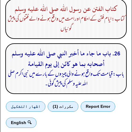
كتاب الفتن عن رسول الله صلى الله عليه وسلم
کتاب: ایام فتن کے احکام اور امت میں واقع ہونے والے فتنوں کی پیش
گوئیاں
26. باب ما جاء ما أخبر النبي صلى الله عليه وسلم
أصحابه بما هو كائن إلى يوم القيامة
باب: قیامت تک واقع ہونے والی چیزوں کے بارے میں نبی اکرم صلی
الله علیہ وسلم کی پیش گوئی۔
Report Error
مكررات (1)
اظهار التشكيل
🔍 English