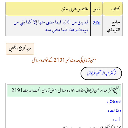
کتاب
نمبر
مختصر عربی متن
جامع
لم يبق من الدنيا فيما مضى منها إلا كما بقي من
2191
الترمذي
يومكم هذا فيما مضى منه
مزید تخریج دیکھیں
سنن ترمذی کی حدیث نمبر 2191 کے فوائد و مسائل
ڈاکٹر عبدالرحمٰن فریوائی
الشیخ ڈاکٹر عبد الرحمٰن فریوائی حفظ اللہ، فوائد و مسائل، سنن ترمذی، تحت الحديث 2191
اردو حاشہ:
وضاحت:
1؎: