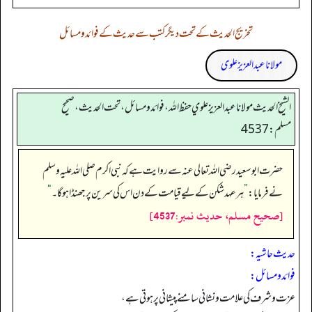
تخریج الحدیث کے تحت دیگر کتب سے حدیث کے فوائد و مسائل
مولانا عبد العزیز علوی
الشيخ الحديث مولانا عبدالعزيز علوي حفظ الله، فوائد و مسائل، تحت الحديث ، صحيح
مسلم: 4537
حضرت ابو سعید رضی اللہ تعالی عنہ سے روایت ہے کہ نبی اکرم صلی اللہ علیہ وسلم
نے فرمایا:
”
ہر عہد شکن کے لیے قیامت کے دن اس کی سرین پر جھنڈا ہو گا۔
“
[صحيح مسلم، حديث نمبر:4537]
حدیث حاشیہ:
فوائد ومسائل:
عزت و شرف کی علامت و نشانی سامنے پیشانی پر ہوتی ہے،