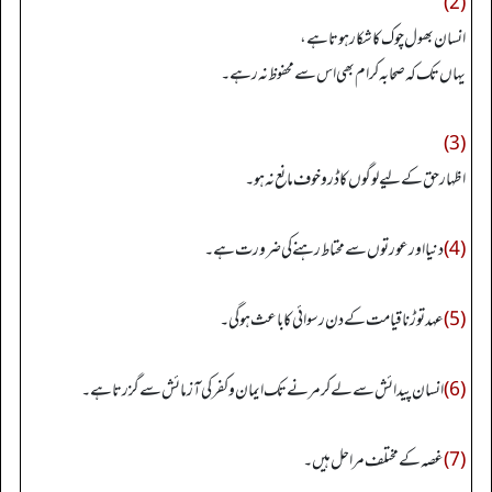
(2)
انسان بھول چوک کا شکار ہوتاہے،
یہاں تک کہ صحابہ کرام بھی اس سے محفوظ نہ رہے۔
(3)
اظہار حق کے لیے لوگوں کا ڈر و خوف مانع نہ ہو۔
(4)
دنیا اورعورتوں سے محتاط رہنے کی ضرورت ہے۔
(5)
عہد توڑنا قیامت کے دن رسوائی کا باعث ہوگی۔
(6)
انسان پیدائش سے لے کر مرنے تک ایمان و کفر کی آزمائش سے گزر تاہے۔
(7)
غصہ کے مختلف مراحل ہیں۔