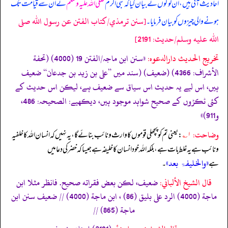
احادیث آئی ہیں، ان لوگوں نے بیان کیا کہ نبی اکرم
صلی اللہ علیہ وسلم
نے ان سے قیامت تک
[سنن ترمذي/كتاب الفتن عن رسول الله صلى
ہونے والی چیزوں کو بیان فرمایا۔
الله عليه وسلم/حدیث: 2191]
تخریج الحدیث دارالدعوہ:
«سنن ابن ماجہ/الفتن 19 (4000) (تحفة
الأشراف: 4366) (ضعیف) (سند میں ”علی بن زید بن جدعان“ ضعیف
ہیں، اس لیے یہ حدیث اس سیاق سے ضعیف ہے، لیکن اس حدیث کے
کئی ٹکڑوں کے صحیح شواہد موجود ہیں، دیکھیے: الصحیحہ: 486،
و911)»
وضاحت:
۱؎
: یعنی تم کو پچھلی قوموں کا وارث و نائب بنائے گا، یہ نہیں کہ انسان اللہ کا خلفیہ
و نائب ہے یہ غلط بات ہے، بلکہ اللہ خود انسان کا خلیفہ ہے جیسا کہ خضر کی دعا میں
«والخلیفۃ بعد»
ہے
۔
قال الشيخ الألباني:
ضعيف، لكن بعض فقراته صحيح. فانظر مثلا ابن
ماجة (4000) الرد على بليق (86) ، ابن ماجة (4000) // ضعيف سنن ابن
ماجة (865) //