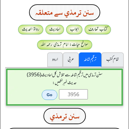
سنن ترمذي سے متعلقہ
کتاب تعارف
ابواب
احادیث
رواۃ الحدیث
سوانح حیات: امام ترمذی رحمہ اللہ
تمام کتب
ترقیم شاملہ
عربی
اردو
سنن ترمذی میں ترقیم شاملہ سے تلاش کل احادیث (3956)
حدیث نمبر لکھیں:
سنن ترمذي