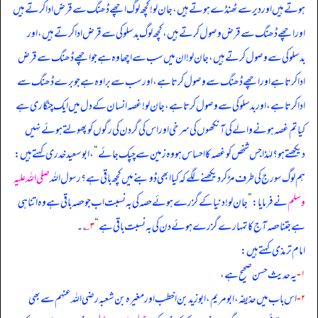
ہوتے ہیں اور دیر سے ٹھنڈے ہوتے ہیں، جان لو! کچھ لوگ اچھے ڈھنگ سے قرض ادا کرتے ہیں
اور اچھے ڈھنگ سے قرض وصول کرتے ہیں، کچھ لوگ بدسلوکی سے قرض ادا کرتے ہیں، اور
بدسلوکی سے وصول کرتے ہیں، جان لو! ان میں سب سے اچھا وہ ہے جو اچھے ڈھنگ سے قرض
ادا کرتا ہے اور اچھے ڈھنگ سے وصول کرتا ہے، اور سب سے برا وہ ہے جو برے ڈھنگ سے
ادا کرتا ہے، اور بدسلوکی سے وصول کرتا ہے، جان لو! غصہ انسان کے دل میں ایک چنگاری ہے
کیا تم غصہ ہونے والے کی آنکھوں کی سرخی اور اس کی گردن کی رگوں کو پھولتے ہوئے نہیں
دیکھتے ہو؟ لہٰذا جس شخص کو غصہ کا احساس ہو وہ زمین سے چپک جائے
“
، ابو سعید خدری کہتے ہیں:
ہم لوگ سورج کی طرف مڑ کر دیکھنے لگے کہ کیا ابھی ڈوبنے میں کچھ باقی ہے؟ رسول اللہ
صلی اللہ علیہ
وسلم
نے فرمایا:
”
جان لو! دنیا کے گزرے ہوئے حصہ کی بہ نسبت اب جو حصہ باقی ہے وہ اتنا ہی
ہے جتنا حصہ آج کا تمہارے گزرے ہوئے دن کی بہ نسبت باقی ہے
“
۳؎
۔
امام ترمذی کہتے ہیں:
۱-
یہ حدیث حسن صحیح ہے،
۲-
اس باب میں حذیفہ، ابومریم، ابوزید بن اخطب اور مغیرہ بن شعبہ رضی الله عنہم سے بھی