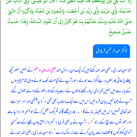
إِلَّا كَمَا بَقِيَ مِنْ يَوْمِكُمْ هَذَا فِيمَا مَضَى مِنْهُ "، قَالَ أَبُو عِيسَى: وَفِي الْبَابِ عَنْ
حُذَيْفَةَ، وَأَبِي مَرْيَمَ، وَأَبِي زَيْدِ بْنِ أَخْطَبَ، وَالْمُغِيرَةِ بْنِ شُعْبَةَ، وَذَكَرُوا أَنَّ النَّبِيَّ
صَلَّى اللَّهُ عَلَيْهِ وَسَلَّمَ حَدَّثَهُمْ بِمَا هُوَ كَائِنٌ إِلَى أَنْ تَقُومَ السَّاعَةُ، وَهَذَا حَدِيثٌ
حَسَنٌ صَحِيحٌ.
ڈاکٹر عبدالرحمٰن فریوائی
ابو سعید خدری رضی الله عنہ کہتے ہیں کہ
ایک دن رسول اللہ
صلی اللہ علیہ وسلم
نے ہمیں عصر کچھ
پہلے پڑھائی پھر خطبہ دینے کھڑے ہوئے، اور آپ نے قیامت تک ہونے والی تمام چیزوں
کے بارے میں ہمیں خبر دی، یاد رکھنے والوں نے اسے یاد رکھا اور بھولنے والے بھول گئے،
آپ نے جو باتیں بیان فرمائیں اس میں سے ایک بات یہ بھی تھی:
”
دنیا میٹھی اور سرسبز ہے،
اللہ تعالیٰ تمہیں اس میں خلیفہ بنائے گا
۱؎
، پھر دیکھے گا کہ تم کیسا عمل کرتے ہو؟ خبردار! دنیا سے
اور عورتوں سے بچ کے رہو
“
۲؎
، آپ نے یہ بھی فرمایا:
”
خبردار! حق جان لینے کے بعد کسی
آدمی کو لوگوں کا خوف اسے بیان کرنے سے نہ روک دے
“
، ابو سعید خدری رضی الله عنہ نے