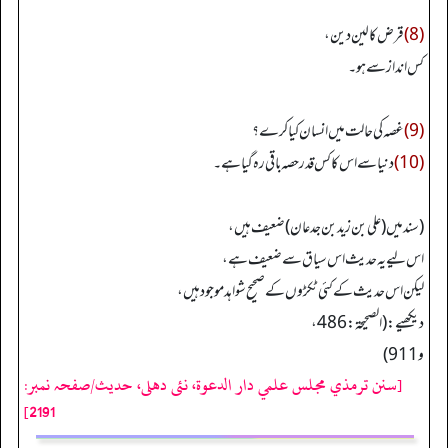
(8)
قرض کا لین دین،
کس انداز سے ہو۔
(9)
غصہ کی حالت میں انسان کیا کرے؟
(10)
دنیا سے اس کا کس قدر حصہ باقی رہ گیا ہے۔
(سند میں (علی بن زید بن جدعان) ضعیف ہیں،
اس لیے یہ حدیث اس سیاق سے ضعیف ہے،
لیکن اس حدیث کے کئی ٹکڑوں کے صحیح شواہد موجود ہیں،
دیکھیے: (الصحیحة: 486،
و 911)
[سنن ترمذي مجلس علمي دار الدعوة، نئى دهلى، حدیث/صفحہ نمبر:
2191]