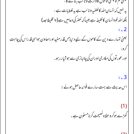
یعنی تم کو پچھلی قوموں کا وارث ونائب بنائے گا،
یہ نہیں کہ انسان اللہ کا خلفیہ ونائب ہے یہ غلط بات ہے،
بلکہ اللہ خود انسان کا خلیفہ ہے جیساکہ خضرکی دعامیں ہے (والخلیفةبعد)
2؎:
یعنی تمہارے دین کے کاموں کے لیے دنیا جس قدر مفید اور معاون ہو اسی قدر اس کی چاہت
کرو،
اور عورتوں کی مکاری اور ان کی چالبازی سے ہوشیار رہو۔
3؎:
اس حدیث سے بہت سارے فوائد حاصل ہوئے:
(1)
کھڑے ہوکر وعظ و نصیحت کرنا مسنون ہے۔