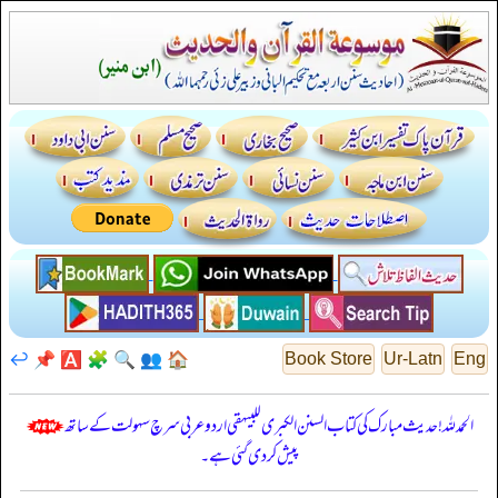
↩️
📌
🅰️
🧩
🔍
👥
🏠
Book Store
Ur-Latn
Eng
الحمدللہ! حدیث مبارک کی کتاب السنن الكبرى للبيهقي اردو عربی سرچ سہولت کے ساتھ
پیش کر دی گئی ہے۔