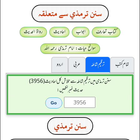
سنن ترمذي سے متعلقہ
کتاب تعارف
ابواب
احادیث
رواۃ الحدیث
سوانح حیات: امام ترمذی رحمہ اللہ
تمام کتب
ترقیم شاملہ
عربی
اردو
سنن ترمذی میں ترقیم شاملہ سے تلاش کل احادیث (3956)
حدیث نمبر لکھیں:
سنن ترمذي