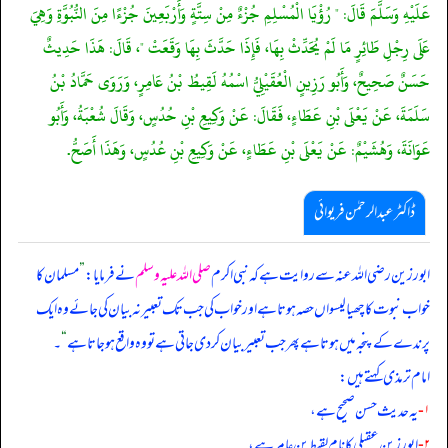
عَلَيْهِ وَسَلَّمَ قَالَ: " رُؤْيَا الْمُسْلِمِ جُزْءٌ مِنْ سِتَّةٍ وَأَرْبَعِينَ جُزْءًا مِنَ النُّبُوَّةِ وَهِيَ
عَلَى رِجْلِ طَائِرٍ مَا لَمْ يُحَدِّثْ بِهَا، فَإِذَا حَدَّثَ بِهَا وَقَعَتْ "، قَالَ: هَذَا حَدِيثٌ
حَسَنٌ صَحِيحٌ، وَأَبُو رَزِينٍ الْعُقَيْلِيُّ اسْمُهُ لَقِيطُ بْنُ عَامِرٍ، وَرَوَى حَمَّادُ بْنُ
سَلَمَةَ، عَنْ يَعْلَى بْنِ عَطَاءٍ، فَقَالَ: عَنْ وَكِيعِ بْنِ حُدُسٍ، وَقَالَ شُعْبَةُ، وَأَبُو
عَوَانَةَ، وَهُشَيْمٌ: عَنْ يَعْلَى بْنِ عَطَاءٍ، عَنْ وَكِيعِ بْنِ عُدُسٍ، وَهَذَا أَصَحُّ.
ڈاکٹر عبدالرحمٰن فریوائی
ابورزین رضی الله عنہ سے روایت ہے کہ
نبی اکرم
صلی اللہ علیہ وسلم
نے فرمایا:
”
مسلمان کا
خواب نبوت کا چھیالیسواں حصہ ہوتا ہے اور خواب کی جب تک تعبیر نہ بیان کی جائے وہ ایک
پرندے کے پنجہ میں ہوتا ہے پھر جب تعبیر بیان کر دی جاتی ہے تو وہ واقع ہو جاتا ہے
“
۔
امام ترمذی کہتے ہیں:
۱-
یہ حدیث حسن صحیح ہے،
۲-
ابورزین عقیلی کا نام لقیط بن عامر ہے،