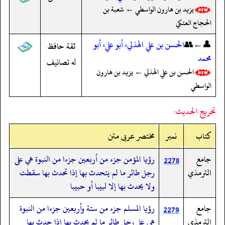
يزيد بن هارون الواسطي ← شعبة بن
الحجاج العتكي
👤←👥
الحسن بن علي الهذلي، أبو علي، أبو
ثقة حافظ
محمد
له تصانيف
الحسن بن علي الهذلي ← يزيد بن هارون
الواسطي
تخريج الحديث:
کتاب
نمبر
مختصر عربی متن
جامع
رؤيا المؤمن جزء من أربعين جزءا من النبوة هي على
2278
الترمذي
رجل طائر ما لم يتحدث بها إذا تحدث بها سقطت
ولا يحدث بها إلا لبيبا أو حبيبا
جامع
رؤيا المسلم جزء من ستة وأربعين جزءا من النبوة
2279
الترمذي
هي على رجل طائر ما لم يحدث بها إذا حدث بها