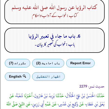
كتاب الرؤيا عن رسول الله صلى الله عليه وسلم
کتاب: خواب کے آداب و احکام
6. باب ما جاء في تعبير الرؤيا
باب: خواب کی تعبیر کا بیان۔
Report Error
باب احادیث (2)
مكررات (7)
اظهار التشكيل
🔍 English
حدیث نمبر:
2279
حَدَّثَنَا
الْحَسَنُ بْنُ عَلِيٍّ الْخَلَّالُ
، حَدَّثَنَا
يَزِيدُ بْنُ هَارُونَ
، أَخْبَرَنَا
شُعْبَةُ
، عَنْ
يَعْلَى بْنِ عَطَاءٍ
، عَنْ
وَكِيعِ بْنِ عُدُسٍ
، عَنْ عَمِّهِ
أَبِي رَزِينٍ
، عَنِ النَّبِيِّ صَلَّى اللَّهُ