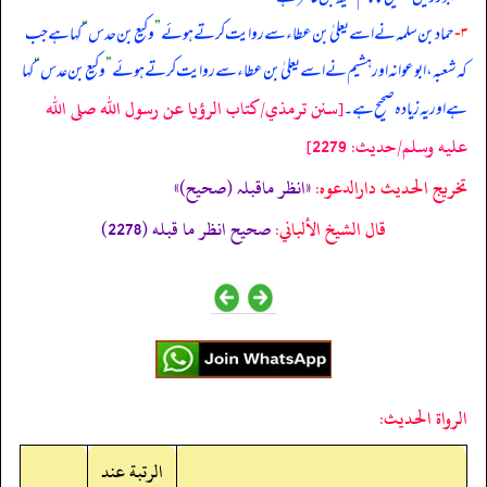
۳-
حماد بن سلمہ نے اسے یعلیٰ بن عطاء سے روایت کرتے ہوئے
”
وكيع بن حدس
“
کہا ہے جب
کہ شعبہ، ابو عوانہ اور ہشیم نے اسے یعلیٰ بن عطاء سے روایت کرتے ہوئے
”
وكيع بن عدس
“
کہا
[سنن ترمذي/كتاب الرؤيا عن رسول الله صلى الله
ہے اور یہ زیادہ صحیح ہے۔
عليه وسلم/حدیث: 2279]
تخریج الحدیث دارالدعوہ:
«انظر ماقبلہ (صحیح)»
قال الشيخ الألباني:
صحيح انظر ما قبله (2278)
الرواة الحديث:
الرتبة عند