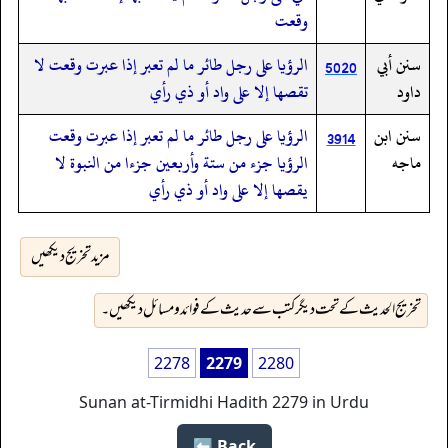
وقعت
سنن أبي
الرؤيا على رجل طائر ما لم تعبر إذا عبرت وقعت لا
5020
داود
تقصها إلا على واد أو ذي رأي
سنن ابن
الرؤيا على رجل طائر ما لم تعبر إذا عبرت وقعت
3914
ماجه
الرؤيا جزء من ستة وأربعين جزءا من النبوة لا
يقصها إلا على واد أو ذي رأي
مزید تخریج دیکھیں
تخریج الحدیث کے تحت دیگر کتب سے حدیث کے فوائد و مسائل دیکھیں۔
2278
2279
2280
Sunan at-Tirmidhi Hadith 2279 in Urdu
Back ⬅️