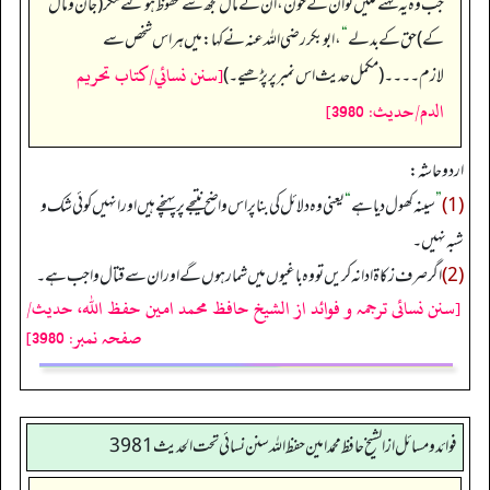
جب وہ یہ کہنے لگیں تو ان کے خون، ان کے مال مجھ سے محفوظ ہو گئے مگر (جان و مال
کے) حق کے بدلے
“
، ابوبکر رضی اللہ عنہ نے کہا: میں ہر اس شخص سے
[سنن نسائي/كتاب تحريم
لازم۔۔۔۔ (مکمل حدیث اس نمبر پر پڑھیے۔)
الدم/حدیث: 3980]
اردو حاشہ:
(1)
”
سینہ کھول دیا ہے
“
یعنی وہ دلائل کی بنا پر اس واضح نتیجے پر پہنچے ہیں اور انہیں کوئی شک و
شبہ نہیں۔
(2)
اگر صرف زکاۃ ادا نہ کریں تو وہ باغیوں میں شمار ہوں گے اور ان سے قتال واجب ہے۔
[سنن نسائی ترجمہ و فوائد از الشیخ حافظ محمد امین حفظ اللہ، حدیث/
صفحہ نمبر: 3980]
فوائد ومسائل از الشيخ حافظ محمد امين حفظ الله سنن نسائي تحت الحديث3981