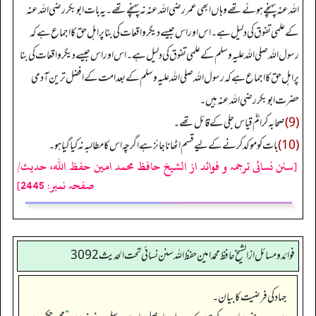
اللہ عنہ پہنچے ہوئے تھے وہاں ابھی عمر رضی اللہ عنہ نہ پہنچے تھے۔ یہ بات ابوبکر رضی اللہ عنہ
کے علمی تفوق کی دلیل ہے۔ اس اور اس جیسے دیگر واقعات کی بنا پر اہل حق کا اجماع ہے کہ
رسول اللہ صلی اللہ علیہ وسلم کے علمی تفوق کی دلیل ہے۔ اس اور اس جیسے دیگر واقعات کی بنا
پر اہل حق کا اجماع ہے کہ رسول اللہ صلی اللہ علیہ وسلم کے بعد امت کے افضل ترین آدمی
حضرت ابوبکر رضی اللہ عنہ ہیں۔
(9)
صحابہ کرامؓ قیاس جلی کے قائل تھے۔
(10)
بات کو موکد کرنے کے لیے قسم اٹھانا جائز ہے اگرچہ اس کا مطالبہ نہ کیا گیا ہو۔
[سنن نسائی ترجمہ و فوائد از الشیخ حافظ محمد امین حفظ اللہ، حدیث/
صفحہ نمبر: 2445]
فوائد ومسائل از الشيخ حافظ محمد امين حفظ الله سنن نسائي تحت الحديث3092
جہاد کی فرضیت کا بیان۔