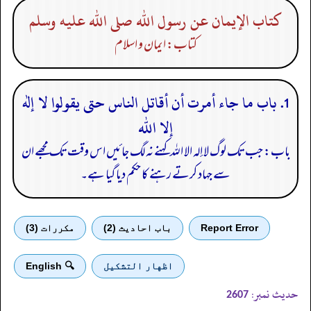
كتاب الإيمان عن رسول الله صلى الله عليه وسلم
کتاب: ایمان و اسلام
1. باب ما جاء أمرت أن أقاتل الناس حتى يقولوا لا إله
إلا الله
باب: جب تک لوگ لا إلہ الا اللہ کہنے نہ لگ جائیں اس وقت تک مجھے ان
سے جہاد کرتے رہنے کا حکم دیا گیا ہے۔
Report Error
باب احادیث (2)
مكررات (3)
اظهار التشكيل
🔍 English
حدیث نمبر:
2607