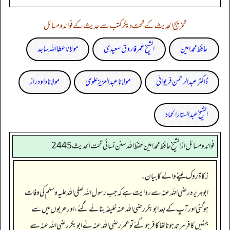
تخریج الحدیث کے تحت دیگر کتب سے حدیث کے فوائد و مسائل
حافظ محمد امین
الشیخ عمر فاروق سعیدی
مولانا عطا اللہ ساجد
ڈاکٹر عبدالرحمٰن فریوائی
مولانا عبد العزیز علوی
مولانا داود راز
الشیخ عبدالستار الحماد
فوائد ومسائل از الشيخ حافظ محمد امين حفظ الله سنن نسائي تحت الحديث2445
زکاۃ روک لینے والے کا بیان۔
ابوہریرہ رضی الله عنہ سے روایت ہے کہ جب رسول اللہ صلی اللہ علیہ وسلم کی وفات
ہو گئی اور آپ کے بعد ابوبکر رضی اللہ عنہ خلیفہ بنائے گئے، اور عربوں میں سے
جنہیں کافر مرتد ہونا تھا کافر ہو گئے تو عمر رضی اللہ عنہ نے ابوبکر رضی اللہ عنہ سے