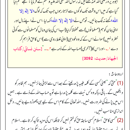
ابوہریرہ رضی الله عنہ کہتے ہیں کہ رسول اللہ صلی اللہ علیہ وسلم نے فرمایا:
”
مجھے حکم دیا
«لا إله إلا
گیا ہے کہ میں اس وقت تک لوگوں سے لڑتا رہوں جب تک کہ لوگ
اللہ»
«لا إله إلا اللہ»
کہنے نہ لگ جائیں۔ تو جس نے
کہہ لیا، اس نے اپنے مال اور
اپنی جان کو ہم (مسلمانوں) سے محفوظ کر لیا (اب اس کی جان و مال کو مسلمانوں سے کوئی
خطرہ نہیں) سوائے اس کے کہ وہ خود ہی (اپنی غلط روی سے) اس کا حق فراہم کر
[سنن نسائي/كتاب
دے
۱؎
، اور اس کا (آخری) حساب اللہ کے ذمہ ہے
۲؎
۔‏‏‏‏
“
الجهاد/حدیث: 3092]
اردو حاشہ:
(1)
”
حتیٰ کہ
“
یعنی کسی کے کلمہ طیبہ پڑھ لینے کے بعد اس سے لڑائی جائز نہیں۔ ہم ظاہر کو
دیکھیں گے۔ باقی رہا کہ وہ کس نیت سے کلمہ پڑھ رہا ہے تو یہ حساب اللہ کے ذمے ہے۔ ہمیں
اس میں پڑنے کی ضرورت نہیں۔ اللہ تعالیٰ کے کام اس کے لیے ہی چھو ڑ دیے جائیں۔ دخل
اندازی مناسب نہیں۔
(2)
”
کسی کا حق
“
اسلام کسی سابقہ حق کو ختم نہیں کرتا بلکہ اس کی مزید تاکید کرتا ہے۔ اسلام
لانے سے سابقہ حقوق اللہ تو معاف ہوجاتے ہیں مگر حقوق العباد کی ادائیگی لازم رہتی ہے۔