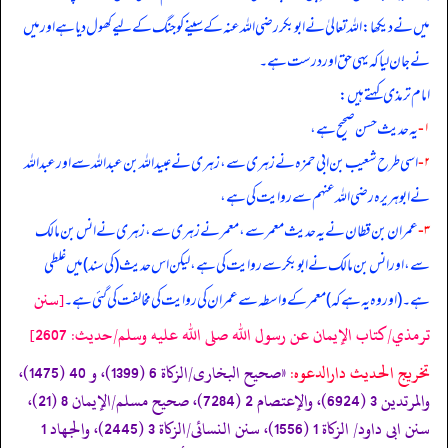
میں نے دیکھا: اللہ تعالیٰ نے ابوبکر رضی الله عنہ کے سینے کو جنگ کے لیے کھول دیا ہے اور میں
نے جان لیا کہ یہی حق اور درست ہے۔
امام ترمذی کہتے ہیں:
۱-
یہ حدیث حسن صحیح ہے،
۲-
اسی طرح شعیب بن ابی حمزہ نے زہری سے، زہری نے عبیداللہ بن عبداللہ سے اور عبداللہ
نے ابوہریرہ رضی الله عنہم سے روایت کی ہے،
۳-
عمران بن قطان نے یہ حدیث معمر سے، معمر نے زہری سے، زہری نے انس بن مالک
سے، اور انس بن مالک نے ابوبکر سے روایت کی ہے، لیکن اس حدیث (کی سند) میں غلطی
[سنن
ہے۔ (اور وہ یہ ہے کہ) معمر کے واسطہ سے عمران کی روایت کی مخالفت کی گئی ہے۔
ترمذي/كتاب الإيمان عن رسول الله صلى الله عليه وسلم/حدیث: 2607]
تخریج الحدیث دارالدعوہ:
«صحیح البخاری/الزکاة 6 (1399)، و 40 (1475)،
والمرتدین 3 (6924)، والإعتصام 2 (7284)، صحیح مسلم/الإیمان 8 (21)،
سنن ابی داود/ الزکاة 1 (1556)، سنن النسائی/الزکاة 3 (2445)، والجھاد 1