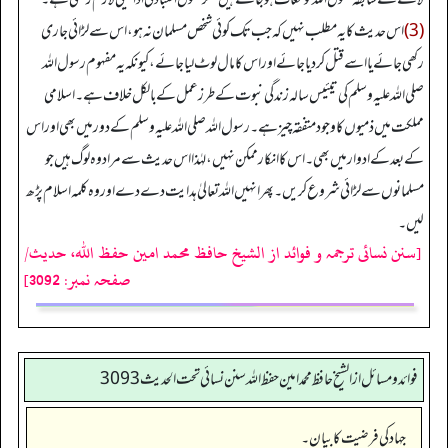
(3)
اس حدیث کا یہ مطلب نہیں کہ جب تک کوئی شخص مسلمان نہ ہو، اس سے لڑائی جاری
رکھی جائے یا اسے قتل کردیا جائے اور اس کا مال لوٹ لیا جائے، کیونکہ یہ مفہوم رسول اللہ
صلی اللہ علیہ وسلم کی تیئیس سالہ زندگی نبوت کے طرز عمل کے بالکل خلاف ہے۔ اسلامی
مملکت میں ذمیوں کا وجود متفقہ چیز ہے۔ رسول اللہ صلی اللہ علیہ وسلم کے دور میں بھی اور اس
کے بعد کے ادوار میں بھی۔ اس کا انکار ممکن نہیں، لہٰذا اس حدیث سے مراد وہ لوگ ہیں جو
مسلمانوں سے لڑائی شروع کریں۔ پھر انہیں اللہ تعالیٰ ہدایت دے دے او ر وہ کلمہ اسلام پڑھ
لیں۔
[سنن نسائی ترجمہ و فوائد از الشیخ حافظ محمد امین حفظ اللہ، حدیث/
صفحہ نمبر: 3092]
فوائد ومسائل از الشيخ حافظ محمد امين حفظ الله سنن نسائي تحت الحديث3093
جہاد کی فرضیت کا بیان۔