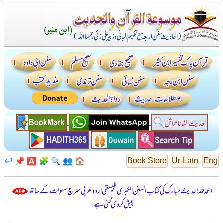
↩️
📌
🅰️
🧩
🔍
👥
🏠
Book Store
Ur-Latn
Eng
الحمدللہ! حدیث مبارک کی کتاب السنن الكبرى للبيهقي اردو عربی سرچ سہولت کے ساتھ
پیش کر دی گئی ہے۔