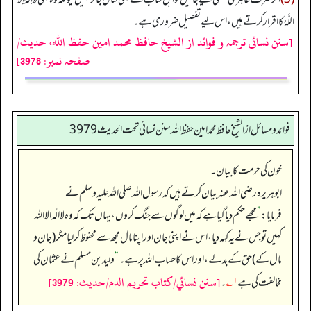
اللَّهُ کا اقرار کرتے ہیں، اس لیے تفصیل ضروری ہے۔
[سنن نسائی ترجمہ و فوائد از الشیخ حافظ محمد امین حفظ اللہ، حدیث/
صفحہ نمبر: 3978]
فوائد ومسائل از الشيخ حافظ محمد امين حفظ الله سنن نسائي تحت الحديث3979
خون کی حرمت کا بیان۔
ابوہریرہ رضی اللہ عنہ بیان کرتے ہیں کہ رسول اللہ صلی اللہ علیہ وسلم نے
فرمایا:
”
مجھے حکم دیا گیا ہے کہ میں لوگوں سے جنگ کروں، یہاں تک کہ وہ لا الٰہ الا اللہ
کہیں تو جس نے یہ کہہ دیا، اس نے اپنی جان اور اپنا مال مجھ سے محفوظ کر لیا مگر (جان و
مال کے) حق کے بدلے، اور اس کا حساب اللہ پر ہے۔‏‏‏‏
“
ولید بن مسلم نے عثمان کی
[سنن نسائي/كتاب تحريم الدم/حدیث: 3979]
مخالفت کی ہے
۱؎
۔