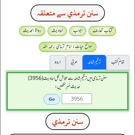
سنن ترمذي سے متعلقہ
کتاب تعارف
ابواب
احادیث
رواۃ الحدیث
سوانح حیات: امام ترمذی رحمہ اللہ
تمام کتب
ترقیم شاملہ
عربی
اردو
سنن ترمذی میں ترقیم شاملہ سے تلاش کل احادیث (3956)
حدیث نمبر لکھیں:
سنن ترمذي