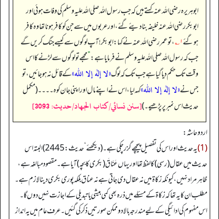
ابوہریرہ رضی الله عنہ کہتے ہیں کہ جب رسول اللہ صلی اللہ علیہ وسلم کی وفات ہوئی اور
ابوبکر رضی اللہ عنہ خلیفہ بنا دیئے گئے، اور عربوں میں سے جن کو کافر ہونا تھا وہ کافر
ہو گئے
۱؎
، تو عمر رضی اللہ عنہ نے کہا: ابوبکر! آپ لوگوں سے کیسے جنگ کریں گے
جب کہ رسول اللہ صلی اللہ علیہ وسلم نے فرمایا ہے:
”
مجھے تو لوگوں سے لڑنے کا اس
«لا إله إلا اللہ»
وقت تک حکم دیا گیا ہے جب تک کہ لوگ
کے قائل نہ ہو جائیں، تو
«لا إله إلا اللہ»
جس نے
کہہ لیا، اس نے اپنے مال اور اپنی جان کو ہ۔۔۔۔ (مکمل
[سنن نسائي/كتاب الجهاد/حدیث: 3093]
حدیث اس نمبر پر پڑھیے۔)
اردو حاشہ:
(1)
یہ حدیث اور اس کی تفصیل پیچھے گزر چکی ہے۔ (دیکھئے‘ حدیث:2445) البتہ اس
حدیث میں عقال (رسی) کا لفظ تھا اور یہاں عَنَاقَ (بکری کا بچہ) آیا ہے۔ مقصود مبالغہ ہے،
ظاہر مراد نہیں، کیونکہ زکاۃ میں نہ عقا ل دی جاتی ہے نہ عناق بلکہ پوری بکری دینا لازم ہے۔
مطلب ان کا یہ تھا کہ زکاۃ کے مسئلے میں ذرہ بھی کمی بیشی یا تبدیلی کے اجازت نہیں دوں گا۔
اس مفہوم کی ادائیگی کے لیے مندرجہ بالا دوممکن صورتیں ذکر کی گئیں۔ عرف عام میں یہ انداز