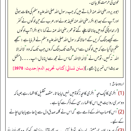
خون کی حرمت کا بیان۔
ابوہریرہ رضی اللہ عنہ فرماتے ہیں کہ جب رسول اللہ صلی اللہ علیہ وسلم کی وفات ہوئی
اور آپ کے بعد ابوبکر رضی اللہ عنہ خلیفہ ہوئے اور عرب کے جن لوگوں نے کفر
(ارتداد) کی گود میں جانا تھا چلے گئے تو عمر رضی اللہ عنہ نے کہا: ابوبکر! آپ لوگوں
سے کیسے جنگ کریں گے؟ حالانکہ رسول اللہ صلی اللہ علیہ وسلم نے فرمایا ہے:
”
مجھے
حکم دیا گیا ہے کہ میں لوگوں سے اس وقت تک جنگ کروں جب تک کہ وہ
”
لا الٰہ إلا
اللہ
“
نہ کہیں، تو جس نے
”
لا الٰہ الا اللہ
“
کہا اس نے مجھ سے اپنا مال، اپ۔۔۔۔ (مکمل
[سنن نسائي/كتاب تحريم الدم/حدیث: 3978]
حدیث اس نمبر پر پڑھیے۔)
اردو حاشہ:
(1)
”
بکری کا ایک بچہ
“
بکری کا بچہ زکوٰۃ میں نہیں لیا جاتا۔ مقصد تقلیل کا اظہار ہے جیسا کہ
دوسری روایت میں اس کا اظہار رسی کے ذکر سے کیا ہے۔
(2)
”
اس کا حساب اللہ کے ذمے ہے
“
کہ اس نے کلمہ صدق دل سے پڑھا ہے یا جان بچانے
کے لیے۔
(3)
اگر صرف ظاہری معنیٰ لیے جائیں تو اہل کتاب سے بھی قتال جائز نہیں کیونکہ وہ بھی لَا إِلَهَ إِلَّا