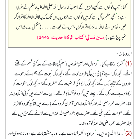
کہا: آپ لوگوں سے کیسے لڑیں گے؟ جب کہ رسول اللہ صلی اللہ علیہ وسلم نے فرمایا
ہے:
”
مجھے حکم دیا گیا ہے کہ میں لوگوں سے لڑوں یہاں تک کہ یہ لا الٰہ الا اللہ کا اقرار کر
لیں، تو جس نے لا الٰہ الا اللہ کا اقرار کر لیا، اس نے مجھ سے۔۔۔۔ (مکمل حدیث اس
[سنن نسائي/كتاب الزكاة/حدیث: 2445]
نمبر پر پڑھیے۔)
اردو حاشہ:
(1)
”
کفر کا ارتکاب کیا۔
“
رسول اللہ صلی اللہ علیہ وسلم کی وفات کے بعد کئی قسم کے فتنے
اٹھے۔ کچھ لوگ اپنے آبائی دین کی طرف لوٹ گئے، کچھ لوگ نبوت کے جھوٹے دعوے
داروں کے پیچھے لگ گئے، کچھ لوگ زکاۃ کی فرضیت کے منکر ہوگئے اور کچھ لوگ حکومت کو
زکاۃ دینے سے رک گئے۔ پہلے تین گروہ تو قطعاً کافر تھے۔ ان سے لڑنے میں کوئی اختلاف نہ
تھا۔ حضرت عمر رضی اللہ عنہ کو اختلاف اس آخری گروہ کے بارے میں تھا کیونکہ وہ کافر نہ
تھے۔ حکومت کے باغی تھے۔ حضرت ابوبکر رضی اللہ عنہ ان سے لڑنے کے حق میں تھے
جبکہ حضرت عمر رضی اللہ عنہ کو تردد تھا۔
(2)
”
لا الٰہ الا اللہ پڑھ لیں۔
“
مراد پورا کلمہ شہادت ہے۔ اور یہ متفقہ بات ہے، ورنہ یہودی اور