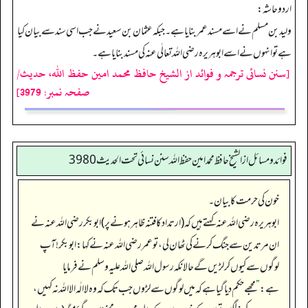
اردو حاشہ:
ولید بن مسلم نے اسے مسند عمر بنایا ہے۔ جبکہ عثمان بن سعید نے جب اسی سند سے بیان کیا
ہے تو انہوں نے اسے ابوہریرہ رضی اللہ تعالٰی عنہ کی مسند بنایا ہے۔
[سنن نسائی ترجمہ و فوائد از الشیخ حافظ محمد امین حفظ اللہ، حدیث/
صفحہ نمبر: 3979]
فوائد ومسائل از الشيخ حافظ محمد امين حفظ الله سنن نسائي تحت الحديث3980
خون کی حرمت کا بیان۔
ابوہریرہ رضی اللہ عنہ کہتے ہیں کہ (ارتداد کا فتنہ ظاہر ہونے پر) ابوبکر رضی اللہ عنہ نے
ان مرتدین سے جنگ کرنے کی ٹھان لی، تو عمر رضی اللہ عنہ نے کہا: ابوبکر! آپ
لوگوں سے کیوں کر لڑیں گے حالانکہ رسول اللہ صلی اللہ علیہ وسلم نے فرمایا
ہے:
”
مجھے حکم دیا گیا ہے کہ میں لوگوں سے لڑوں جب تک کہ وہ لا الٰہ الا اللہ نہ کہیں،