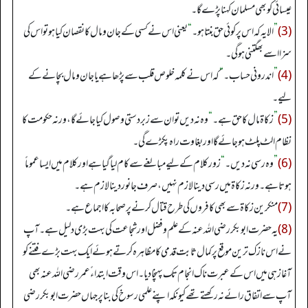
عیسائی کو بھی مسلمان کہنا پڑے گا۔
(3)
”
الا یہ کہ اس پر کوئی حق بنتا ہو۔
“
یعنی اس نے کسی کے جان ومال کا نقصان کیا ہو تو اس کی
سزا اسے بھگتنی ہوگی۔
(4)
”
اندرونی حساب۔
“
کہ اس نے کلمہ خلوص قلب سے پڑھا ہے یا جان ومال بچانے کے
لیے۔
(5)
”
زکاۃ مال کا حق ہے۔
“
وہ نہ دیں تو ان سے زبردستی وصول کیا جائے گا، ورنہ حکومت کا
نظام الٹ پلٹ ہو جائے گا اور بغاوت راہ پکڑے گی۔
(6)
”
وہ رسی نہ دیں۔
“
زور کلام کے لیے مبالغے سے کام لیا گیا ہے اور کلام میں ایسا عموماً
ہوتا ہے۔ ورنہ زکاۃ میں رسی دینا لازم نہیں، صرف جانور دینا لازم ہے۔
(7)
منکرین زکاۃ سے بھی کافروں کی طرح قتال کرنے پر صحابہ کا اجماع ہے۔
(8)
یہ حضرت ابوبکر رضی اللہ عنہ کے علم وفضل اور شجاعت کی بہت بڑی دلیل ہے۔ آپ
نے اس نازک ترین موقع پر کمال ثابت قدمی کا مظاہرہ کرتے ہوئے ایک بہت بڑے فتنے کو
آغاز ہی میں اس کے عبرت ناک انجام تک پہنچا دیا۔ اس وقت ابتداء ً عمر رضی اللہ عنہ بھی
آپ سے اتفاق رائے نہ رکھتے تھے کیونکہ اپنے علمی رسوخ کی بنا پر جہاں حضرت ابوبکر رضی