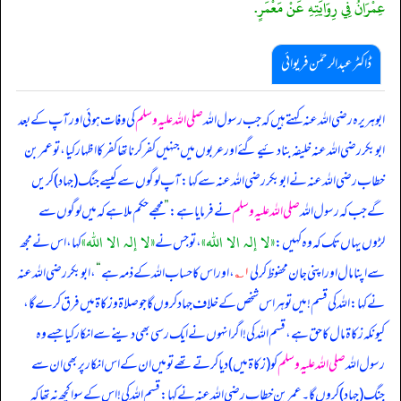
عِمْرَانُ فِي رِوَايَتِهِ عَنْ مَعْمَرٍ.
ڈاکٹر عبدالرحمٰن فریوائی
ابوہریرہ رضی الله عنہ کہتے ہیں کہ
جب رسول اللہ
صلی اللہ علیہ وسلم
کی وفات ہوئی اور آپ کے بعد
ابوبکر رضی الله عنہ خلیفہ بنا دئیے گئے اور عربوں میں جنہیں کفر کرنا تھا کفر کا اظہار کیا، تو عمر بن
خطاب رضی الله عنہ نے ابوبکر رضی الله عنہ سے کہا: آپ لوگوں سے کیسے جنگ (جہاد) کریں
گے جب کہ رسول اللہ
صلی اللہ علیہ وسلم
نے فرمایا ہے:
”
مجھے حکم ملا ہے کہ میں لوگوں سے
«لا إلہ الا اللہ»
«لا إلہ الا اللہ»
لڑوں یہاں تک کہ وہ کہیں:
، تو جس نے
کہا، اس نے مجھ
سے اپنا مال اور اپنی جان محفوظ کر لی
۱؎
، اور اس کا حساب اللہ کے ذمہ ہے
“
، ابوبکر رضی الله عنہ
نے کہا: اللہ کی قسم! میں تو ہر اس شخص کے خلاف جہاد کروں گا جو صلاۃ و زکاۃ میں فرق کرے گا،
کیونکہ زکاۃ مال کا حق ہے، قسم اللہ کی! اگر انہوں نے ایک رسی بھی دینے سے انکار کیا جسے وہ
رسول اللہ
صلی اللہ علیہ وسلم
کو (زکاۃ میں) دیا کرتے تھے تو میں ان کے اس انکار پر بھی ان سے
جنگ (جہاد) کروں گا۔ عمر بن خطاب رضی الله عنہ نے کہا: قسم اللہ کی! اس کے سوا کچھ نہ تھا کہ