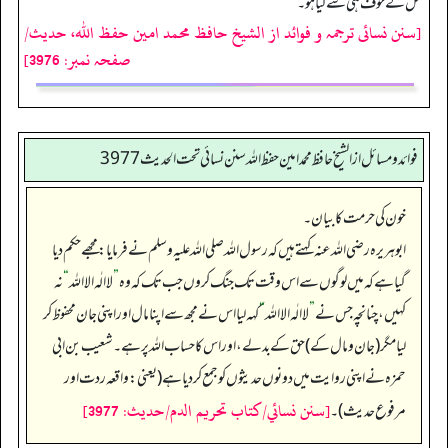
قتل کے خوف ہی سے کیا ہو۔
[سنن نسائی ترجمہ و فوائد از الشیخ حافظ محمد امین حفظ اللہ، حدیث/
صفحہ نمبر: 3976]
فوائد ومسائل از الشيخ حافظ محمد امين حفظ الله سنن نسائي تحت الحديث3977
خون کی حرمت کا بیان۔
ابوہریرہ رضی اللہ عنہ کہتے ہیں کہ رسول اللہ صلی اللہ علیہ وسلم نے فرمایا: مجھے حکم دیا
گیا ہے کہ میں لوگوں سے اس وقت تک جنگ کروں جب تک کہ وہ
”
لا الٰہ الا اللہ
“
نہ
کہیں، چنانچہ جس نے
”
لا الٰہ الا اللہ
“
کہہ لیا اس نے مجھ سے اپنا مال اور اپنی جان محفوظ کر
لیا مگر (جان و مال کے) حق کے بدلے، اور اس کا حساب اللہ پر ہے۔ شعیب بن ابی
حمزہ نے اپنی روایت میں دونوں حدیثوں کو جمع کر دیا ہے (یعنی: واقعہ ردت اور
[سنن نسائي/كتاب تحريم الدم/حدیث: 3977]
مرفوع حدیث)۔