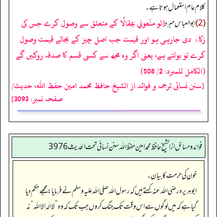
کلام عام استعمال ہوتاہے۔
[لو منَعوني عِقالًا کے متعلق سے وصول کرے جس کی
(2)
ابو العباس مبرد
زکاۃ دی جارہی ہو اور قیمت جب اصل چیز کے بجائے قیمت وصول
کرے تو بولتے ہے، یعنی اگر وہ مجھ سے کسی قسم کا صدقہ روکیں گے
(الكامل للمبرد: 2/ 508)
[سنن نسائی ترجمہ و فوائد از الشیخ حافظ محمد امین حفظ اللہ، حدیث/
صفحہ نمبر: 3093]
فوائد ومسائل از الشيخ حافظ محمد امين حفظ الله سنن نسائي تحت الحديث3976
خون کی حرمت کا بیان۔
ابوہریرہ رضی اللہ عنہ کہتے ہیں کہ رسول اللہ صلی اللہ علیہ وسلم نے فرمایا: مجھے حکم دیا
گیا ہے کہ میں لوگوں سے اس وقت تک جنگ کروں جب تک کہ وہ
”
لا الٰہ الا اللہ
“
نہ