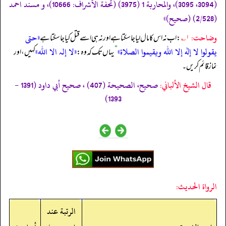
(3094، 3095)، والمحاربة 1 (3975) (تحفة الأشراف: 10666)، و مسند احمد
(2/528) (صحیح)»
وضاحت:
«حتى
۱؎
: اب نہ اس کا مال لیا جا سکتا ہے اور نہ ہی اسے قتل کیا جا سکتا ہے
يقولوا لا إله إلا الله ويقيموا الصلاة»
«لا إلہ الا اللہ»
”
یہاں تک کہ وہ:
کہیں، اور
نماز قائم کریں۔
قال الشيخ الألباني:
صحيح، الصحيحة (407) ، صحيح أبي داود (1391 -
1393)
الرواة الحديث:
الرتبة عند