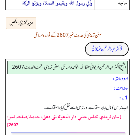
ماجه
وأني رسول الله ويقيموا الصلاة ويؤتوا الزكاة
مزید تخریج دیکھیں
سنن ترمذی کی حدیث نمبر 2607 کے فوائد و مسائل
ڈاکٹر عبدالرحمٰن فریوائی
الشیخ ڈاکٹر عبد الرحمٰن فریوائی حفظ اللہ، فوائد و مسائل، سنن ترمذی، تحت الحديث 2607
اردو حاشہ:
وضاحت:
1؎:
اب نہ اس کا مال لیا جا سکتا ہے اور نہ ہی اسے قتل کیا جا سکتا ہے۔
[سنن ترمذي مجلس علمي دار الدعوة، نئى دهلى، حدیث/صفحہ نمبر:
2607]