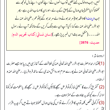
کہیں، جب وہ لوگ یہ کہنے لگیں تو اب انہوں نے اپنے خون، اپنے مال کو مجھ سے
محفوظ کر لیا مگر (جان و مال کے) حق کے بدلے، اور ان کا حساب اللہ پر ہے، پھر
«ردت»
جب
کا واقعہ ہوا (مرتد ہونے والے مرتد ہو گئے) تو عمر رضی اللہ عنہ نے
ابوبکر رضی اللہ عنہ سے کہا: کیا آپ ان سے جنگ کریں گے حالانکہ آپ نے رسول
[سنن نسائي/كتاب تحريم الدم/
اللہ۔۔۔۔ (مکمل حدیث اس نمبر پر پڑھیے۔)
حدیث: 3976]
اردو حاشہ:
(1)
فتنۂ ارتداد حضرت ابوبکر رضی اللہ تعالٰی عنہ کی خلافت کے آغاز ہی میں برپا ہوا جسے حضرت
ابوبکر رضی اللہ تعالٰی عنہ نے پورے عزم اور دانش مندی کے ساتھ فرو فرمایا۔ رضي اللہ عنه و
أرضاہ۔
(2)
”
تفریق کرے گا
“
یعنی نماز کو تو فرض سمجھے گا لیکن زکوٰۃ کو فرض نہ سمجھے گا۔ یا حکومت کو زکوٰۃ
ادا نہ کرے کیونکہ یہ بغاوت کے مترادف ہے۔
(3)
اگر کوئی شخص کلمۂ توحید کا اقرار کر لے تو اس کی جان و مال محفوظ ہو جاتے ہیں اگرچہ یہ اقرار