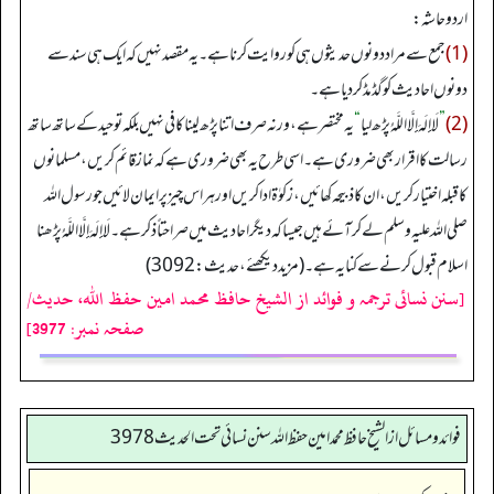
اردو حاشہ:
(1)
جمع سے مراد دونوں حدیثوں ہی کو روایت کرنا ہے۔ یہ مقصد نہیں کہ ایک ہی سند سے
دونوں احادیث کو گڈ مڈ کر دیا ہے۔
(2)
”
لَا إِلَهَ إِلَّا اللَّهُ پڑھ لیا
“
یہ مختصر ہے، ورنہ صرف اتنا پڑھ لینا کافی نہیں بلکہ توحید کے ساتھ ساتھ
رسالت کا اقرار بھی ضروری ہے۔ اسی طرح یہ بھی ضروری ہے کہ نماز قائم کریں، مسلمانوں
کا قبلہ اختیار کریں، ان کا ذبیحہ کھائیں، زکوٰۃ ادا کریں اور ہر اس چیز پر ایمان لائیں جو رسول اللہ
صلی اللہ علیہ وسلم لے کر آئے ہیں جیسا کہ دیگر احادیث میں صراحتاً ذکر ہے۔ لَا إِلَهَ إِلَّا اللَّهُ پڑھنا
اسلام قبول کرنے سے کنایہ ہے۔ (مزید دیکھئے، حدیث: 3092)
[سنن نسائی ترجمہ و فوائد از الشیخ حافظ محمد امین حفظ اللہ، حدیث/
صفحہ نمبر: 3977]
فوائد ومسائل از الشيخ حافظ محمد امين حفظ الله سنن نسائي تحت الحديث3978