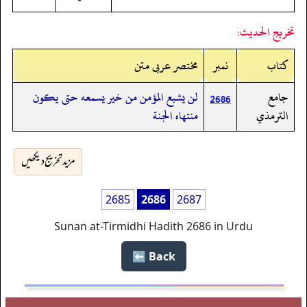
تخريج الحديث:
کتاب
نمبر
مختصر عربی متن
جامع
لن يشبع المؤمن من خير يسمعه حتى يكون
2686
الترمذي
منتهاه الجنة
مزید تخریج دیکھیں
2685
2686
2687
Sunan at-Tirmidhi Hadith 2686 in Urdu
Back ⬅️