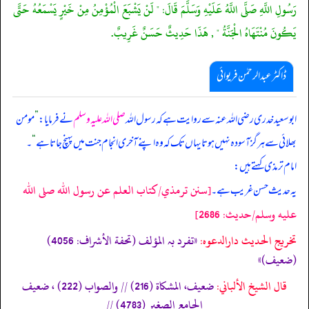
رَسُولِ اللَّهِ صَلَّى اللَّهُ عَلَيْهِ وَسَلَّمَ قَالَ: " لَنْ يَشْبَعَ الْمُؤْمِنُ مِنْ خَيْرٍ يَسْمَعُهُ حَتَّى
يَكُونَ مُنْتَهَاهُ الْجَنَّةُ " , هَذَا حَدِيثٌ حَسَنٌ غَرِيبٌ.
ڈاکٹر عبدالرحمٰن فریوائی
ابو سعید خدری رضی الله عنہ سے روایت ہے کہ
رسول اللہ
صلی اللہ علیہ وسلم
نے فرمایا:
”
مومن
بھلائی سے ہرگز آسودہ نہیں ہوتا یہاں تک کہ وہ اپنے آخری انجام جنت میں پہنچ جاتا ہے
“
۔
امام ترمذی کہتے ہیں:
[سنن ترمذي/كتاب العلم عن رسول الله صلى الله
یہ حدیث حسن غریب ہے۔
عليه وسلم/حدیث: 2686]
تخریج الحدیث دارالدعوہ:
«تفرد بہ المؤلف (تحفة الأشراف: 4056)
(ضعیف)»
قال الشيخ الألباني:
ضعيف، المشكاة (216) // والصواب (222) ، ضعيف
الجامع الصغير (4783) //