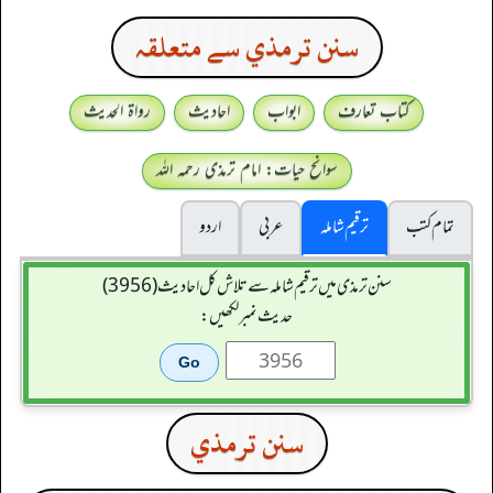
سنن ترمذي سے متعلقہ
کتاب تعارف
ابواب
احادیث
رواۃ الحدیث
سوانح حیات: امام ترمذی رحمہ اللہ
تمام کتب
ترقیم شاملہ
عربی
اردو
سنن ترمذی میں ترقیم شاملہ سے تلاش کل احادیث (3956)
حدیث نمبر لکھیں:
سنن ترمذي