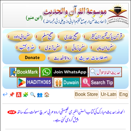
↩️
📌
🅰️
🧩
🔍
👥
🏠
Book Store
Ur-Latn
Eng
الحمدللہ! حدیث مبارک کی کتاب السنن الكبرى للبيهقي اردو عربی سرچ سہولت کے ساتھ
پیش کر دی گئی ہے۔