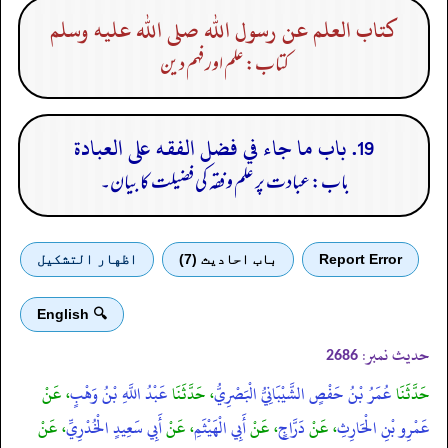
كتاب العلم عن رسول الله صلى الله عليه وسلم
کتاب: علم اور فہم دین
19. باب ما جاء في فضل الفقه على العبادة
باب: عبادت پر علم و فقہ کی فضیلت کا بیان۔
Report Error
باب احادیث (7)
اظهار التشكيل
🔍 English
حدیث نمبر:
2686
حَدَّثَنَا
عُمَرُ بْنُ حَفْصٍ الشَّيْبَانِيُّ الْبَصْرِيُّ
، حَدَّثَنَا
عَبْدُ اللَّهِ بْنُ وَهْبٍ
، عَنْ
عَمْرِو بْنِ الْحَارِثِ
، عَنْ
دَرَّاجٍ
، عَنْ
أَبِي الْهَيْثَمِ
، عَنْ
أَبِي سَعِيدٍ الْخُدْرِيِّ
، عَنْ