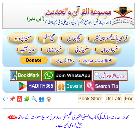
↩️
📌
🅰️
🧩
🔍
👥
🏠
Book Store
Ur-Latn
Eng
الحمدللہ! حدیث مبارک کی کتاب السنن الكبرى للبيهقي اردو عربی سرچ سہولت کے ساتھ
پیش کر دی گئی ہے۔