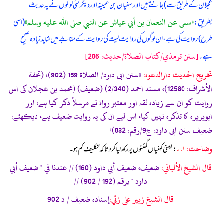
عجلان کے طریق سے) جانتے ہیں اور سفیان بن عیینہ اور دیگر کئی لوگوں نے یہ حدیث
«سمى عن النعمان بن أبي عياش عن النبي صلى الله عليه وسلم»
بطریق:
(اسی
طرح) روایت کی ہے، ان لوگوں کی روایت لیث کی روایت کے مقابلے میں شاید زیادہ صحیح
[سنن ترمذي/كتاب الصلاة/حدیث: 286]
ہے۔
تخریج الحدیث دارالدعوہ:
«سنن ابی داود/ الصلاة 159 (902)، (تحفة
الأشراف: 12580)، مسند احمد (2/340) (ضعیف) (محمد بن عجلان کی اس
روایت کو ان سے زیادہ ثقہ اور معتبر رواة نے مرسلاً ذکر کیا ہے، اور
ابوہریرہ کا تذکرہ نہیں کیا، اس لیے ان کی یہ روایت ضعیف ہے، دیکھئے:
ضعیف سنن ابی داود: ج9/رقم: 832)»
وضاحت:
۱؎
: یعنی کہنیاں گھٹنوں پر رکھ لیا کرو تاکہ تکلیف کم ہو۔
قال الشيخ الألباني:
ضعيف، ضعيف أبي داود (160) // عندنا في " ضعيف أبي
داود " برقم (192 / 902) //
قال الشيخ زبير على زئي:
إسناده ضعيف / د 902