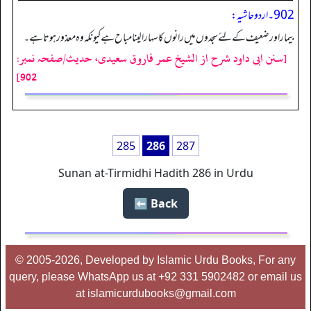
902۔ اردو حاشیہ:
بیمار اور ضعیف کے لئے سجدوں میں رانوں کا سہارا لینا مباح ہے کیونکہ وہ معذورہوتا ہے۔
[سنن ابی داود شرح از الشیخ عمر فاروق سعیدی، حدیث/صفحہ نمبر:
902]
285
286
287
Sunan at-Tirmidhi Hadith 286 in Urdu
Back ⬅️
© 2005-2026, Developed by Islamic Urdu Books, For any
query, please WhatsApp us at +92 331 5902482 or email us
at islamicurdubooks@gmail.com