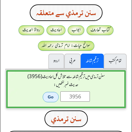
سنن ترمذي سے متعلقہ
کتاب تعارف
ابواب
احادیث
رواۃ الحدیث
سوانح حیات: امام ترمذی رحمہ اللہ
تمام کتب
ترقیم شاملہ
عربی
اردو
سنن ترمذی میں ترقیم شاملہ سے تلاش کل احادیث (3956)
حدیث نمبر لکھیں:
سنن ترمذي