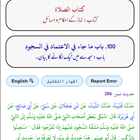
كتاب الصلاة
کتاب: نماز کے احکام و مسائل
100. باب ما جاء في الاعتماد في السجود
باب: سجدے میں ٹیک لگانے کا بیان۔
Report Error
اظهار التشكيل
🔍 English
حدیث نمبر:
286
حَدَّثَنَا
قُتَيْبَةُ
، حَدَّثَنَا
اللَّيْثُ
، عَنْ
ابْنِ عَجْلَانَ
، عَنْ
سُمَيٍّ
، عَنْ
أَبِي صَالِحٍ
، عَنْ
أَبِي هُرَيْرَةَ
، قَالَ: اشْتَكَى بَعْضُ أَصْحَابِ النَّبِيِّ صَلَّى اللَّهُ عَلَيْهِ وَسَلَّمَ إِلَى النَّبِيِّ
صَلَّى اللَّهُ عَلَيْهِ وَسَلَّمَ مَشَقَّةَ السُّجُودِ عَلَيْهِمْ إِذَا تَفَرَّجُوا، فَقَالَ: " اسْتَعِينُوا
بِالرُّكَبِ ". قَالَ أَبُو عِيسَى: هَذَا حَدِيثٌ غَرِيبٌ، لَا نَعْرِفُهُ مِنْ حَدِيثِ أَبِي