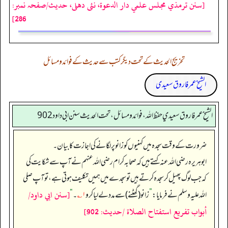
[سنن ترمذي مجلس علمي دار الدعوة، نئى دهلى، حدیث/صفحہ نمبر:
286]
تخریج الحدیث کے تحت دیگر کتب سے حدیث کے فوائد و مسائل
الشیخ عمر فاروق سعیدی
الشيخ عمر فاروق سعيدي حفظ الله، فوائد و مسائل، تحت الحديث سنن ابي داود 902
ضرورت کے وقت سجدہ میں کہنیوں کو زانو پر لگانے کی اجازت کا بیان۔
ابوہریرہ رضی اللہ عنہ کہتے ہیں کہ صحابہ کرام رضی اللہ عنہم نے آپ سے شکایت کی
کہ جب لوگ پھیل کر سجدہ کرتے ہیں تو سجدے میں ہمیں تکلیف ہوتی ہے، تو آپ صلی
[سنن ابي داود/
اللہ علیہ وسلم نے فرمایا:
”
زانو (گھٹنے) سے مدد لے لیا کرو
۱؎
۔‏‏‏‏
“
أبواب تفريع استفتاح الصلاة /حدیث: 902]