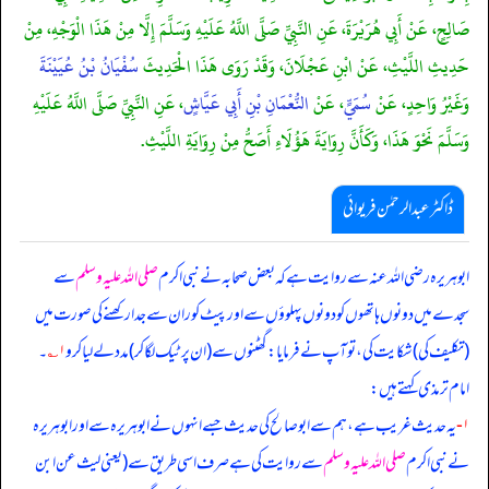
صَالِحٍ، عَنْ أَبِي هُرَيْرَةَ، عَنِ النَّبِيِّ صَلَّى اللَّهُ عَلَيْهِ وَسَلَّمَ إِلَّا مِنْ هَذَا الْوَجْهِ، مِنْ
حَدِيثِ اللَّيْثِ، عَنْ ابْنِ عَجْلَانَ، وَقَدْ رَوَى هَذَا الْحَدِيثَ
سُفْيَانُ بْنُ عُيَيْنَةَ
وَغَيْرُ وَاحِدٍ، عَنْ
سُمَيٍّ
، عَنْ
النُّعْمَانِ بْنِ أَبِي عَيَّاشٍ
، عَنِ النَّبِيِّ صَلَّى اللَّهُ عَلَيْهِ
وَسَلَّمَ نَحْوَ هَذَا، وَكَأَنَّ رِوَايَةَ هَؤُلَاءِ أَصَحُّ مِنْ رِوَايَةِ اللَّيْثِ.
ڈاکٹر عبدالرحمٰن فریوائی
ابوہریرہ رضی الله عنہ سے روایت ہے کہ
بعض صحابہ نے نبی اکرم
صلی اللہ علیہ وسلم
سے
سجدے میں دونوں ہاتھوں کو دونوں پہلوؤں سے اور پیٹ کو ران سے جدا رکھنے کی صورت میں
(تکلیف کی) شکایت کی، تو آپ نے فرمایا: گھٹنوں سے (ان پر ٹیک لگا کر) مدد لے لیا کرو
۱؎
۔
امام ترمذی کہتے ہیں:
۱-
یہ حدیث غریب ہے، ہم سے ابوصالح کی حدیث جسے انہوں نے ابوہریرہ سے اور ابوہریرہ
نے نبی اکرم
صلی اللہ علیہ وسلم
سے روایت کی ہے صرف اسی طریق سے (یعنی لیث عن ابن