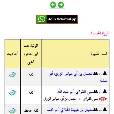
الرواة الحديث:
الرتبة عند
اسم الشهرة
ابن حجر/
أحاديث
ذهبي
👤←👥
النعمان بن أبي عياش الزرقي، أبو
ثقة
سلمة
👤←👥
سمي القرشي، أبو عبد الله
ثقة
سمي القرشي ← النعمان بن أبي عياش الزرقي
👤←👥
سفيان بن عيينة الهلالي، أبو محمد
ثقة حافظ