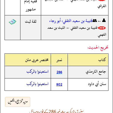
فقيه إمام
القرشي
مشهور
👤←👥
قتيبة بن سعيد الثقفي، أبو رجاء
ثقة ثبت
قتيبة بن سعيد الثقفي ← الليث بن سعد
الفهمي
تخريج الحديث:
کتاب
نمبر
مختصر عربی متن
جامع الترمذي
استعينوا بالركب
286
سنن أبي داود
استعينوا بالركب
902
مزید تخریج دیکھیں
سنن ترمذی کی حدیث نمبر 286 کے فوائد و مسائل