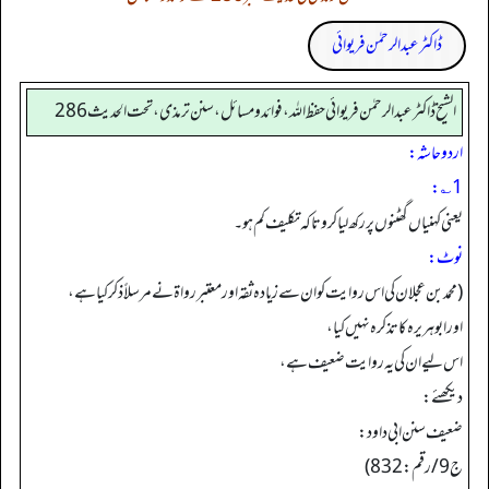
ڈاکٹر عبدالرحمٰن فریوائی
الشیخ ڈاکٹر عبد الرحمٰن فریوائی حفظ اللہ، فوائد و مسائل، سنن ترمذی، تحت الحديث 286
اردو حاشہ:
1؎:
یعنی کہنیاں گھٹنوں پر رکھ لیا کرو تاکہ تکلیف کم ہو۔
نوٹ:
(محمد بن عجلان کی اس روایت کو ان سے زیادہ ثقہ اور معتبر رواۃ نے مرسلاً ذکر کیا ہے،
اور ابو ہریرہ کا تذکرہ نہیں کیا،
اس لیے ان کی یہ روایت ضعیف ہے،
دیکھئے:
ضعیف سنن ابی داود:
ج9/رقم: 832)