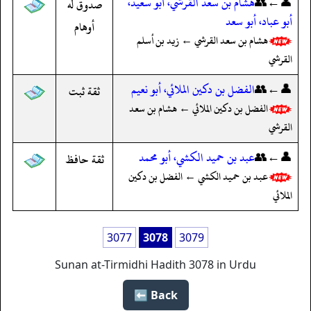
👤←👥
هشام بن سعد القرشي، أبو سعيد،
صدوق له
أبو عباد، أبو سعد
أوهام
هشام بن سعد القرشي ← زيد بن أسلم
القرشي
👤←👥
الفضل بن دكين الملائي، أبو نعيم
ثقة ثبت
الفضل بن دكين الملائي ← هشام بن سعد
القرشي
👤←👥
عبد بن حميد الكشي، أبو محمد
ثقة حافظ
عبد بن حميد الكشي ← الفضل بن دكين
الملائي
3077
3078
3079
Sunan at-Tirmidhi Hadith 3078 in Urdu
Back ⬅️