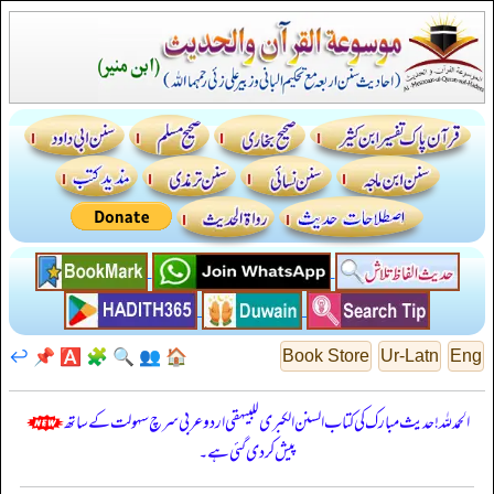
↩️
📌
🅰️
🧩
🔍
👥
🏠
Book Store
Ur-Latn
Eng
الحمدللہ! حدیث مبارک کی کتاب السنن الكبرى للبيهقي اردو عربی سرچ سہولت کے ساتھ
پیش کر دی گئی ہے۔