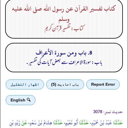
كتاب تفسير القرآن عن رسول الله صلى الله عليه
وسلم
کتاب: تفسیر قرآن کریم
8. باب ومن سورة الأعراف
باب: سورۃ الاعراف سے بعض آیات کی تفسیر۔
Report Error
باب احادیث (5)
اظهار التشكيل
🔍 English
حدیث نمبر:
3078
حَدَّثَنَا
عَبْدُ بْنُ حُمَيْدٍ
، حَدَّثَنَا
أَبُو نَعَيْمٍ
، حَدَّثَنَا
هِشَامُ بْنُ سَعْدٍ
، عَنْ
زَيْدٍ بْنِ