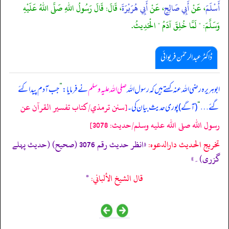
أَسْلَمَ
، عَنْ
أَبِي صَالِحٍ
، عَنْ
أَبِي هُرَيْرَةَ
، قَالَ: قَالَ رَسُولُ اللهِ صَلَّى اللهُ عَلَيْهِ
وَسَلَّمَ: " لَمَّا خُلِقَ آَدَمُ " الْحَدِيثُ.
ڈاکٹر عبدالرحمٰن فریوائی
ابوہریرہ رضی الله عنہ کہتے ہیں کہ
رسول اللہ
صلی اللہ علیہ وسلم
نے فرمایا:
”
جب آدم پیدا کئے
[سنن ترمذي/كتاب تفسير القرآن عن
گئے …
“
(آگے) پوری حدیث بیان کی۔
رسول الله صلى الله عليه وسلم/حدیث: 3078]
تخریج الحدیث دارالدعوہ:
«انظر حدیث رقم 3076 (صحیح) (حدیث پہلے
گزری)۔»
قال الشيخ الألباني:
*