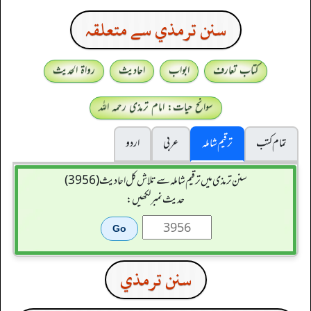
سنن ترمذي سے متعلقہ
کتاب تعارف
ابواب
احادیث
رواۃ الحدیث
سوانح حیات: امام ترمذی رحمہ اللہ
تمام کتب
ترقیم شاملہ
عربی
اردو
سنن ترمذی میں ترقیم شاملہ سے تلاش کل احادیث (3956)
حدیث نمبر لکھیں:
سنن ترمذي