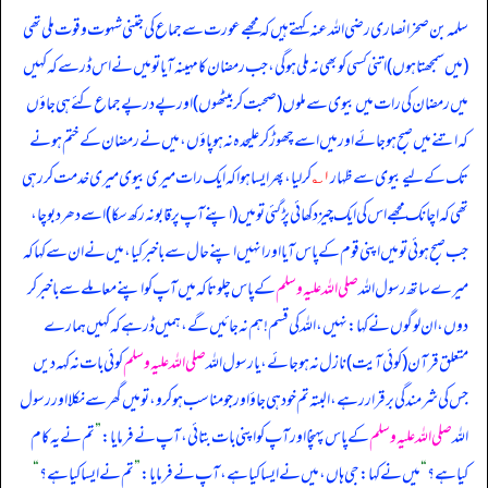
سلمہ بن صخر انصاری رضی الله عنہ کہتے ہیں کہ
مجھے عورت سے جماع کی جتنی شہوت و قوت ملی تھی
(میں سمجھتا ہوں) اتنی کسی کو بھی نہ ملی ہو گی، جب رمضان کا مہینہ آیا تو میں نے اس ڈر سے کہ کہیں
میں رمضان کی رات میں بیوی سے ملوں (صحبت کر بیٹھوں) اور پے در پے جماع کئے ہی جاؤں
کہ اتنے میں صبح ہو جائے اور میں اسے چھوڑ کر علیحدہ نہ ہو پاؤں، میں نے رمضان کے ختم ہونے
تک کے لیے بیوی سے ظہار
۱؎
کر لیا، پھر ایسا ہوا کہ ایک رات میری بیوی میری خدمت کر رہی
تھی کہ اچانک مجھے اس کی ایک چیز دکھائی پڑ گئی تو میں (اپنے آپ پر قابو نہ رکھ سکا) اسے دھر دبوچا،
جب صبح ہوئی تو میں اپنی قوم کے پاس آیا اور انہیں اپنے حال سے باخبر کیا، میں نے ان سے کہا کہ
میرے ساتھ رسول اللہ
صلی اللہ علیہ وسلم
کے پاس چلو تاکہ میں آپ کو اپنے معاملے سے باخبر کر
دوں، ان لوگوں نے کہا: نہیں، اللہ کی قسم! ہم نہ جائیں گے، ہمیں ڈر ہے کہ کہیں ہمارے
متعلق قرآن (کوئی آیت) نازل نہ ہو جائے، یا رسول اللہ
صلی اللہ علیہ وسلم
کوئی بات نہ کہہ دیں
جس کی شرمندگی برقرار رہے، البتہ تم خود ہی جاؤ اور جو مناسب ہو کرو، تو میں گھر سے نکلا اور رسول
اللہ
صلی اللہ علیہ وسلم
کے پاس پہنچا اور آپ کو اپنی بات بتائی، آپ نے فرمایا:
”
تم نے یہ کام
کیا ہے؟
“
میں نے کہا: جی ہاں، میں نے ایسا کیا ہے، آپ نے فرمایا:
”
تم نے ایسا کیا ہے؟
“