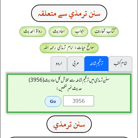
سنن ترمذي سے متعلقہ
کتاب تعارف
ابواب
احادیث
رواۃ الحدیث
سوانح حیات: امام ترمذی رحمہ اللہ
تمام کتب
ترقیم شاملہ
عربی
اردو
سنن ترمذی میں ترقیم شاملہ سے تلاش کل احادیث (3956)
حدیث نمبر لکھیں:
سنن ترمذي