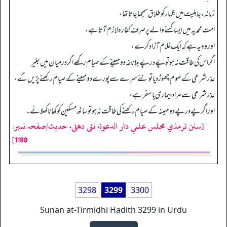
زمانہء جاہلیت میں ظہار کوطلاق سمجھا جاتا تھا،
امت محمدیہ میں ایسا کہنے والے پر صرف کفارہ لازم آتا ہے،
اوروہ یہ ہے کہ ایک غلام آزاد کرے،
اگر اس کی طاقت نہ ہو تو پے درپے بلاناغہ دومہینے کے صیام رکھے اگردرمیان میں بغیر
عذرشرعی کے صوم چھوڑ دیا تو نئے سرے سے پورے دومہینے کے صیام رکھنے پڑیں گے،
عذرشرعی سے مراد بیماری یا سفر ہے،
اوراگر پے درپے دومہینہ کے صیام رکھنے کی طاقت نہ ہو تو ساٹھ مسکین کو کھانا کھلائے۔
[سنن ترمذي مجلس علمي دار الدعوة، نئى دهلى، حدیث/صفحہ نمبر:
1198]
3298
3299
3300
Sunan at-Tirmidhi Hadith 3299 in Urdu