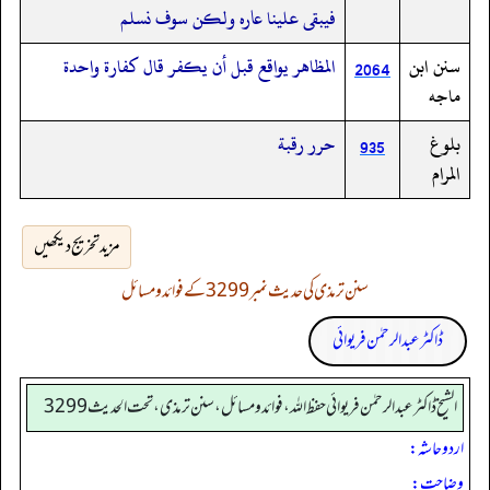
فيبقى علينا عاره ولكن سوف نسلم
سنن ابن
المظاهر يواقع قبل أن يكفر قال كفارة واحدة
2064
ماجه
بلوغ
حرر رقبة
935
المرام
مزید تخریج دیکھیں
سنن ترمذی کی حدیث نمبر 3299 کے فوائد و مسائل
ڈاکٹر عبدالرحمٰن فریوائی
الشیخ ڈاکٹر عبد الرحمٰن فریوائی حفظ اللہ، فوائد و مسائل، سنن ترمذی، تحت الحديث 3299
اردو حاشہ:
وضاحت: