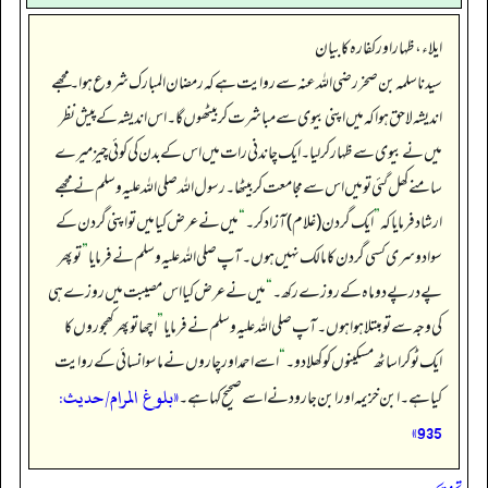
ایلاء، ظہار اور کفارہ کا بیان
سیدنا سلمہ بن صخر رضی اللہ عنہ سے روایت ہے کہ رمضان المبارک شروع ہوا۔ مجھے
اندیشہ لاحق ہوا کہ میں اپنی بیوی سے مباشرت کر بیٹھوں گا۔ اس اندیشہ کے پیش نظر
میں نے بیوی سے ظہار کر لیا۔ ایک چاندنی رات میں اس کے بدن کی کوئی چیز میرے
سامنے کھل گئی تو میں اس سے مجامعت کر بیٹھا۔ رسول اللہ صلی اللہ علیہ وسلم نے مجھے
ارشاد فرمایا کہ
”
ایک گردن (غلام) آزاد کر۔
“
میں نے عرض کیا میں تو اپنی گردن کے
سوا دوسری کسی گردن کا مالک نہیں ہوں۔ آپ صلی اللہ علیہ وسلم نے فرمایا
”
تو پھر
پے در پے دو ماہ کے روزے رکھ۔
“
میں نے عرض کیا اس مصیبت میں روزے ہی
کی وجہ سے تو مبتلا ہوا ہوں۔ آپ صلی اللہ علیہ وسلم نے فرمایا
”
اچھا تو پھر کھجوروں کا
ایک ٹوکرا ساٹھ مسکینوں کو کھلا دو۔
“
اسے احمد اور چاروں نے ماسوا نسائی کے روایت
«بلوغ المرام/حدیث:
کیا ہے۔ ابن خزیمہ اور ابن جارود نے اسے صحیح کہا ہے۔
935»