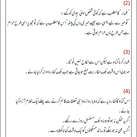
(2)
”
ظہار
“
کا مطلب ہے کہ کوئی شخص اپنی بیوی کو کہے:
”
تو میرے لیے ایسی ہے جیسے میری ماں کی پیٹھ
“
اس کا مطلب یہ ہے کہ تو مجھ پر اسی طرح حرام
ہے جس طرح ماں حرام ہوتی ہے۔
(3)
ظہار کرنا گناہ ہے لیکن اس سے نکاح نہیں ٹوٹتا۔
صرف اس وقت تک مقاربت منع ہو جاتی ہے جب تک کفارہ ادا نہ کرلیا جائے۔
(4)
اس گناہ کا کفارہ یہ ہے کہ دوبارہ ازدواجی تعلقات قائم کرنے سے پہلے ایک غلام آزاد کیا
جائے۔
اگر یہ ممکن نہ ہوتو دوماہ تک مسلسل روزے رکھے۔
اگر یہ بھی نہ ہوسکے تو ساٹھ مسکینوں کوایک وقت کھانا کھلادے۔