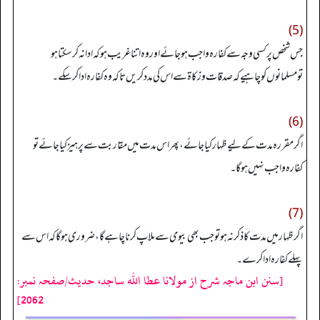
(5)
جس شخص پر کسی وجہ سے کفارہ واجب ہو جائے اور وہ اتنا غریب ہو کہ ادا نہ کرسکتا ہو
تومسلمانوں کو چاہیے کہ صدقات و زکاۃ سے اس کی مدد کریں تاکہ وہ کفارہ ادا کرسکے۔
(6)
اگر مقررہ مدت کےلیے ظہار کیا جائے، پھر اس مدت میں مقاربت سے پرہیز کیا جائے تو
کفارہ واجب نہیں ہوگا۔
(7)
اگر ظہار میں مدت کا ذکر نہ ہو تو جب بھی بیوی سے ملاپ کرنا چاہے گا، ضروری ہوگا کہ اس سے
پہلے کفارہ ادا کرے۔
[سنن ابن ماجہ شرح از مولانا عطا الله ساجد، حدیث/صفحہ نمبر:
2062]