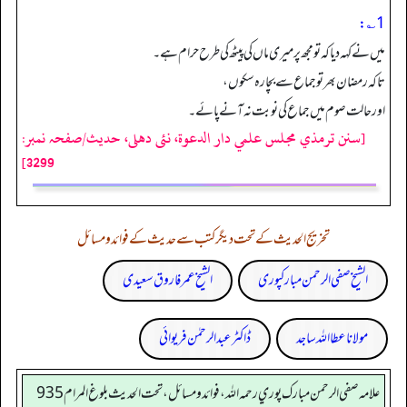
1؎:
میں نے کہہ دیا کہ تو مجھ پر میری ماں کی پیٹھ کی طرح حرام ہے۔
تاکہ رمضان بھر تو جماع سے بچا رہ سکوں،
اور حالت صوم میں جماع کی نوبت نہ آنے پائے۔
[سنن ترمذي مجلس علمي دار الدعوة، نئى دهلى، حدیث/صفحہ نمبر:
3299]
تخریج الحدیث کے تحت دیگر کتب سے حدیث کے فوائد و مسائل
الشیخ صفی الرحمن مبارکپوری
الشیخ عمر فاروق سعیدی
مولانا عطا اللہ ساجد
ڈاکٹر عبدالرحمٰن فریوائی
علامه صفي الرحمن مبارك پوري رحمه الله، فوائد و مسائل، تحت الحديث بلوغ المرام 935