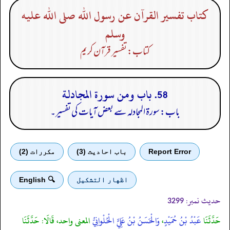
كتاب تفسير القرآن عن رسول الله صلى الله عليه
وسلم
کتاب: تفسیر قرآن کریم
58. باب ومن سورة المجادلة
باب: سورۃ المجادلہ سے بعض آیات کی تفسیر۔
Report Error
باب احادیث (3)
مكررات (2)
اظهار التشكيل
🔍 English
حدیث نمبر:
3299
حَدَّثَنَا
عَبْدُ بْنُ حُمَيْدٍ
،
وَالْحَسَنُ بْنُ عَلِيٍّ الْحُلْوانِيُّ
المعنى واحد، قَالَا: حَدَّثَنَا