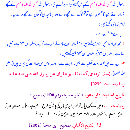
رسول اللہ
صلی اللہ علیہ وسلم
کے پاس کشادگی اور برکت پائی، رسول اللہ
صلی اللہ علیہ وسلم
نے مجھے
تمہارا صدقہ لینے کا حکم دیا ہے تو تم لوگ اسے مجھے دے دو، چنانچہ ان لوگوں نے مجھے دے دیا۔
امام ترمذی کہتے ہیں:
۱-
یہ حدیث حسن ہے،
۲-
محمد بن اسماعیل بخاری کہتے ہیں: سلیمان بن یسار نے میرے نزدیک سلمہ بن صخر سے نہیں
سنا ہے، سلمہ بن صخر کو سلمان بن صخر بھی کہتے ہیں،
۳-
اس باب میں خولہ بنت ثعلبہ سے بھی روایت ہے، اور یہ اوس بن صامت کی بیوی ہیں (رضی
[سنن ترمذي/كتاب تفسير القرآن عن رسول الله صلى الله عليه
الله عنہما)۔
وسلم/حدیث: 3299]
تخریج الحدیث دارالدعوہ:
«انظر حدیث رقم 1198 (صحیح)»
وضاحت:
۱؎
: میں نے کہہ دیا کہ تو مجھ پر میری ماں کی پیٹھ کی طرح حرام ہے۔ تاکہ رمضان بھر تو
جماع سے بچا رہ سکوں، اور حالت صوم میں جماع کی نوبت نہ آنے پائے۔
قال الشيخ الألباني:
صحيح، ابن ماجة (2062)