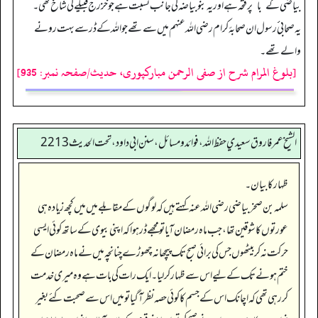
بیاضی کے
”
با
“
پر فتحہ ہے اور یہ بنوبیاضہ کی جانب نسبت ہے جو خزرج قبیلے کی شاخ تھی۔
یہ صحابی ٔ ٔرسول ان صحابۂ کرام رضی اللہ عنہم میں سے تھے جو اللہ کے ڈر سے بہت رونے
والے تھے۔
[بلوغ المرام شرح از صفی الرحمن مبارکپوری، حدیث/صفحہ نمبر: 935]
الشيخ عمر فاروق سعيدي حفظ الله، فوائد و مسائل، سنن ابي داود ، تحت الحديث 2213
ظہار کا بیان۔
سلمہ بن صخر بیاضی رضی اللہ عنہ کہتے ہیں کہ لوگوں کے مقابلے میں میں کچھ زیادہ ہی
عورتوں کا شوقین تھا، جب ماہ رمضان آیا تو مجھے ڈر ہوا کہ اپنی بیوی کے ساتھ کوئی ایسی
حرکت نہ کر بیٹھوں جس کی برائی صبح تک پیچھا نہ چھوڑے چنانچہ میں نے ماہ رمضان کے
ختم ہونے تک کے لیے اس سے ظہار کر لیا۔ ایک رات کی بات ہے وہ میری خدمت
کر رہی تھی کہ اچانک اس کے جسم کا کوئی حصہ نظر آ گیا تو میں اس سے صحبت کئے بغیر