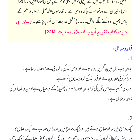
نہیں رہ سکا، پھر جب میں نے صبح کی تو میں اپنی قوم کے پاس آیا اور انہیں سارا ماجرا
سنایا، نیز ان سے درخواست کی کہ وہ میرے ساتھ رسول اللہ صلی اللہ علیہ وسلم کے
[سنن ابي
پاس چلیں، وہ کہنے لگے: الل۔۔۔۔ (مکمل حدیث اس نمبر پر پڑھیے۔)
داود/كتاب تفريع أبواب الطلاق /حدیث: 2213]
فوائد ومسائل:
1۔
ایمان جب دل میں جاگزیں ہوجاتا ہے تومومن اللہ کی نافرمانی سے خائف رہتا ہے۔
اور اگر کوئی خطا ہوجائے تو فورا اللہ کی طرف رجوع کرتا ہے۔
اور یہی تفسیر ہے اس قول کی کہ ایمان خوف اور رجا (امید) کے درمیان ہے اور یہ واقعہ اس کی
شاندار مثال ہے۔
2۔
ایک وسق میں ساٹھ صاع ہوتے ہیں اور ایک صاع میں چار مد اس حساب سے ایک صاع کا
وزن تقریبا ڈھائی کلو اور ایک وسق کا وزن تین من اور تیس کلو اور بعض علماء کے نزدیک تین