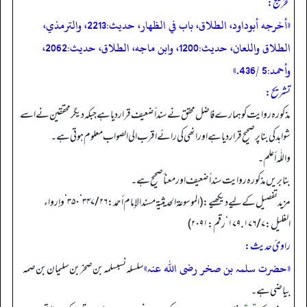
تخریج:
«أخرجه أبوداود، الطلاق، باب في الظهار، حديث:2213، والترمذي،
الطلاق واللعان، حديث:1200، وابن ماجه، الطلاق، حديث:2062،
وأحمد:5 /436.»
تشریح:
مذکورہ روایت کو ہمارے فاضل محقق نے سنداً ضعیف قرار دیا ہے جبکہ دیگر محققین نے اسے
شواہد کی بنا پر صحیح قرار دیا ہے اور انھی کی رائے اقرب الی الصواب معلوم ہوتی ہے۔
واللّٰہ أعلم۔
بنابریں مذکورہ روایت سنداً ضعیف اور معناً صحیح ہے۔
مزید تفصیل کے لیے دیکھیے: (الموسوعۃ الحدیثیۃ مسند الإمام أحمد: ۲۶ /۳۴۷‘ ۳۵۰‘ وإرواء
الغلیل: ۷ /۱۷۶. ۱۷۹‘ رقم:۲۰۹۱)
راویٔ حدیث:
«حضرت سلمہ بن صخر رضی اللہ عنہ»
‏‏‏‏ سلسلہ نسبسلمہ بن صخر بن سلیمان بن صمہ
بیاضی ہے۔