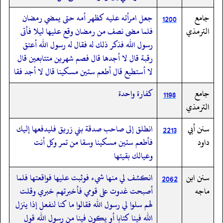
جامع
جعل امرأته عليه كظهر أمه حتى يمضي رمضان
1200
الترمذي
فلما مضى نصف من رمضان وقع عليها ليلا فأتى
رسول الله فذكر ذلك له فقال له رسول الله أعتق
رقبة قال لا أجدها قال فصم شهرين متتابعين قال
لا أستطيع قال أطعم ستين مسكينا قال لا أجد فقا
جامع
كفارة واحدة
1198
الترمذي
سنن أبي
انطلق إلى صاحب صدقة بني زريق فليدفعها إليك
2213
داود
فأطعم ستين مسكينا وسقا من تمر وكل أنت
وعيالك بقيتها
سنن ابن
انكشف لي منها شيء فوثبت عليها فواقعتها فلما
2062
ماجه
أصبحت غدوت على قومي فأخبرتهم خبري وقلت
لهم سلوا لي رسول الله فقالوا ما كنا لنفعل إذا ينزل
الله فينا كتابا أو يكون فينا من رسول الله قول