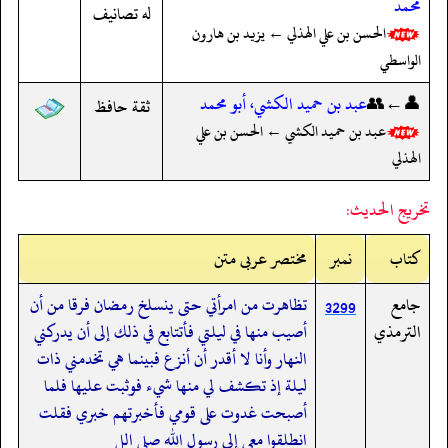
محمد
له تصانيف
الحسن بن علي الهذلي ← يزيد بن هارون
الواسطي
👤←👥
عبد بن حميد الكشي، أبو محمد
ثقة حافظ
عبد بن حميد الكشي ← الحسن بن علي
الهذلي
تخريج الحديث:
کتاب
نمبر
مختصر عربی متن
جامع
تظاهرت من امرأتي حتى ينسلخ رمضان فرقا من أن
3299
الترمذي
أصيب منها في ليلتي فأتتابع في ذلك إلى أن يدركني
النهار وأنا لا أقدر أن أنزع فبينما هي تخدمني ذات
ليلة إذ تكشف لي منها شيء فوثبت عليها فلما
أصبحت غدوت على قومي فأخبرتهم خبري فقلت
انطلقوا معي إلى رسول الله صلى الل