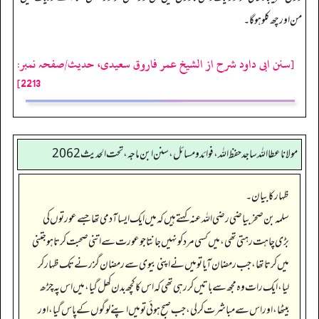
من اور چھ کلو ہوگا۔
[سنن ابی داود شرح از الشیخ عمر فاروق سعیدی، حدیث/صفحہ نمبر:
2213]
مولانا عطا الله ساجد حفظ الله، فوائد و مسائل، سنن ابن ماجه، تحت الحديث2062
ظہار کا بیان۔
سلمہ بن صخر بیاضی رضی اللہ عنہ کہتے ہیں کہ میں ایک ایسا آدمی تھا جسے عورتوں کی
بڑی چاہت رہتی تھی، میں کسی مرد کو نہیں جانتا جو عورت سے اتنی صحبت کرتا ہو جتنی
میں کرتا تھا، جب رمضان آیا تو میں نے اپنی بیوی سے رمضان گزرنے تک ظہار کر
لیا، ایک رات وہ مجھ سے باتیں کر رہی تھی کہ اس کا کچھ بدن کھل گیا، میں اس پہ چڑھ
بیٹھا، اور اس سے مباشرت کر لی، جب صبح ہوئی تو میں اپنے لوگوں کے پاس گیا، اور