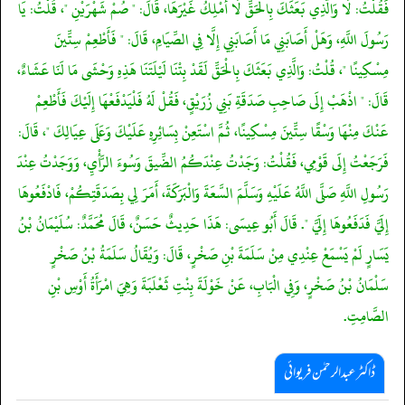
فَقُلْتُ: لَا وَالَّذِي بَعَثَكَ بِالْحَقِّ لَا أَمْلِكُ غَيْرَهَا، قَالَ: " صُمْ شَهْرَيْنِ "، قُلْتُ: يَا
رَسُولَ اللَّهِ، وَهَلْ أَصَابَنِي مَا أَصَابَنِي إِلَّا فِي الصِّيَامِ، قَالَ: " فَأَطْعِمْ سِتِّينَ
مِسْكِينًا "، قُلْتُ: وَالَّذِي بَعَثَكَ بِالْحَقِّ لَقَدْ بِتْنَا لَيْلَتَنَا هَذِهِ وَحْشَى مَا لَنَا عَشَاءٌ،
قَالَ: " اذْهَبْ إِلَى صَاحِبِ صَدَقَةِ بَنِي زُرَيْقٍ، فَقُلْ لَهُ فَلْيَدْفَعْهَا إِلَيْكَ فَأَطْعِمْ
عَنْكَ مِنْهَا وَسْقًا سِتِّينَ مِسْكِينًا، ثُمَّ اسْتَعِنْ بِسَائِرِهِ عَلَيْكَ وَعَلَى عِيَالِكَ "، قَالَ:
فَرَجَعْتُ إِلَى قَوْمِي، فَقُلْتُ: وَجَدْتُ عِنْدَكُمُ الضِّيقَ وَسُوءَ الرَّأْيِ، وَوَجَدْتُ عِنْدَ
رَسُولِ اللَّهِ صَلَّى اللَّهُ عَلَيْهِ وَسَلَّمَ السَّعَةَ وَالْبَرَكَةَ، أَمَرَ لِي بِصَدَقَتِكُمْ، فَادْفَعُوهَا
إِلَيَّ فَدَفَعُوهَا إِلَيَّ ". قَالَ أَبُو عِيسَى: هَذَا حَدِيثٌ حَسَنٌ، قَالَ مُحَمَّدٌ: سُلَيْمَانُ بْنُ
يَسَارٍ لَمْ يَسْمَعْ عِنْدِي مِنْ سَلَمَةَ بْنِ صَخْرٍ، قَالَ: وَيُقَالُ سَلَمَةُ بْنُ صَخْرٍ
سَلْمَانُ بْنُ صَخْرٍ، وَفِي الْبَابِ، عَنْ خَوْلَةَ بِنْتِ ثَعْلَبَةَ وَهِيَ امْرَأَةُ أَوْسِ بْنِ
الصَّامِتِ.
ڈاکٹر عبدالرحمٰن فریوائی