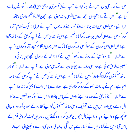
میں نے کہا: جی ہاں، میں نے ایسا کیا ہے آپ نے (تیسری بار بھی یہی) پوچھا:
”
تو نے یہ بات
کی ہے
“
، میں نے کہا: جی ہاں، مجھ سے ہی ایسی بات ہوئی ہے، مجھ پر اللہ کا حکم جاری و نافذ
فرمائیے، میں اپنی اس بات پر ثابت و قائم رہنے والا ہوں، آپ نے فرمایا:
”
ایک غلام آزاد
کرو
“
، میں نے اپنی گردن پر ہاتھ مار کر کہا: قسم ہے اس ذات کی جس نے آپ کو حق کے ساتھ بھیجا
ہے! میں اپنی اس گردن کے سوا کسی اور گردن کا مالک نہیں ہوں (غلام کیسے آزاد کروں) آپ
نے فرمایا:
”
پھر دو مہینے کے روزے رکھو
“
، میں نے کہا: اللہ کے رسول! مجھے جو پریشانی و
مصیبت لاحق ہوئی ہے وہ اسی روزے ہی کی وجہ سے تو لاحق ہوئی ہے، آپ نے فرمایا:
”
تو پھر
ساٹھ مسکینوں کو کھانا کھلا دو
“
، میں نے کہا: قسم ہے اس ذات کی جس نے آپ کو حق کے ساتھ
بھیجا ہے! ہم نے یہ رات بھوکے رہ کر گزاری ہے، ہمارے پاس رات کا بھی کھانا نہ تھا، آپ
نے فرمایا:
”
بنو زریق کے صدقہ دینے والوں کے پاس جاؤ اور اس سے کہو کہ وہ تمہیں صدقہ کا
مال دے دیں اور اس میں سے تم ایک وسق ساٹھ مسکینوں کو اپنے کفارہ کے طور پر کھلا دو اور باقی
جو کچھ بچے وہ اپنے اوپر اور اپنے بال بچوں پر خرچ کرو، وہ کہتے ہیں: پھر میں لوٹ کر اپنی قوم کے
پاس آیا، میں نے کہا: میں نے تمہارے پاس تنگی، بدخیالی اور بری رائے و تجویز پائی، جب کہ