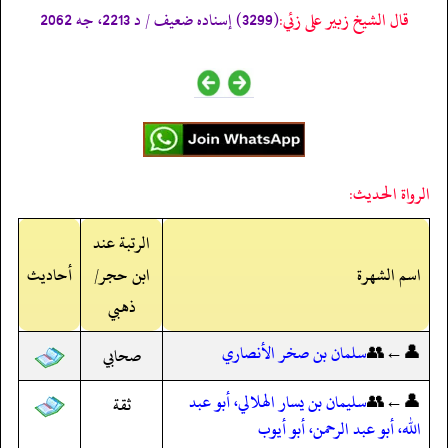
قال الشيخ زبير على زئي:
(3299) إسناده ضعيف / د 2213، جه 2062
الرواة الحديث:
الرتبة عند
اسم الشهرة
ابن حجر/
أحاديث
ذهبي
👤←👥
سلمان بن صخر الأنصاري
صحابي
👤←👥
سليمان بن يسار الهلالي، أبو عبد
ثقة
الله، أبو عبد الرحمن، أبو أيوب