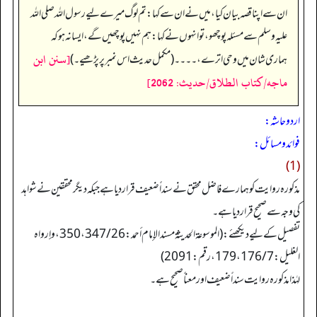
ان سے اپنا قصہ بیان کیا، میں نے ان سے کہا: تم لوگ میرے لیے رسول اللہ صلی اللہ
علیہ وسلم سے مسئلہ پوچھو، تو انہوں نے کہا: ہم نہیں پوچھیں گے، ایسا نہ ہو کہ
[سنن ابن
ہماری شان میں وحی اترے، ۔۔۔۔ (مکمل حدیث اس نمبر پر پڑھیے۔)
ماجه/كتاب الطلاق/حدیث: 2062]
اردو حاشہ:
فوائد و مسائل:
(1)
مذکورہ روایت کو ہمارے فاضل محقق نے سنداً ضعیف قراردیا ہے جبکہ دیگر محققین نے شواہد
کی وجہ سے صحیح قراردیا ہے۔
تفصیل کےلیے دیکھئے: (الموسوعة الحدیثة مسند الإمام أحمد: 26/ 347، 350، وإرواہ
الغلیل: 7/ 176، 179، رقم: 2091)
لہٰذا مذکورہ روایت سنداً ضعیف اور معناً صحیح ہے۔