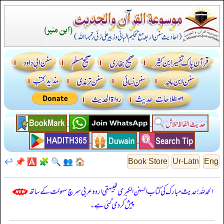
↩️
📌
🅰️
🧩
🔍
👥
🏠
Book Store
Ur-Latn
Eng
الحمدللہ! حدیث مبارک کی کتاب السنن الكبرى للبيهقي اردو عربی سرچ سہولت کے ساتھ
پیش کر دی گئی ہے۔