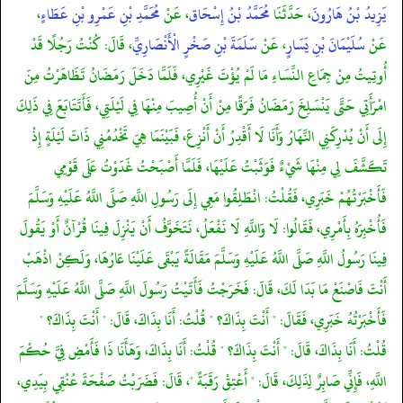
يَزِيدُ بْنُ هَارُونَ
، حَدَّثَنَا
مُحَمَّدُ بْنُ إِسْحَاق
، عَنْ
مُحَمَّدِ بْنِ عَمْرِو بْنِ عَطَاءٍ
،
عَنْ
سُلَيْمَانَ بْنِ يَسَارٍ
، عَنْ
سَلَمَةَ بْنِ صَخْرٍ الْأَنْصَارِيِّ
، قَالَ: كُنْتُ رَجُلًا قَدْ
أُوتِيتُ مِنْ جِمَاعِ النِّسَاءِ مَا لَمْ يُؤْتَ غَيْرِي، فَلَمَّا دَخَلَ رَمَضَانُ تَظَاهَرْتُ مِنَ
امْرَأَتِي حَتَّى يَنْسَلِخَ رَمَضَانُ فَرَقًا مِنْ أَنْ أُصِيبَ مِنْهَا فِي لَيْلَتِي، فَأَتَتَابَعَ فِي ذَلِكَ
إِلَى أَنْ يُدْرِكَنِي النَّهَارُ وَأَنَا لَا أَقْدِرُ أَنْ أَنْزِعَ، فَبَيْنَمَا هِيَ تَخْدُمُنِي ذَاتَ لَيْلَةٍ إِذْ
تَكَشَّفَ لِي مِنْهَا شَيْءٌ فَوَثَبْتُ عَلَيْهَا، فَلَمَّا أَصْبَحْتُ غَدَوْتُ عَلَى قَوْمِي
فَأَخْبَرْتُهُمْ خَبَرِي، فَقُلْتُ: انْطَلِقُوا مَعِي إِلَى رَسُولِ اللَّهِ صَلَّى اللَّهُ عَلَيْهِ وَسَلَّمَ
فَأُخْبِرَهُ بِأَمْرِي، فَقَالُوا: لَا وَاللَّهِ لَا نَفْعَلُ، نَتَخَوَّفُ أَنْ يَنْزِلَ فِينَا قُرْآنٌ أَوْ يَقُولَ
فِينَا رَسُولُ اللَّهِ صَلَّى اللَّهُ عَلَيْهِ وَسَلَّمَ مَقَالَةً يَبْقَى عَلَيْنَا عَارُهَا، وَلَكِنْ اذْهَبْ
أَنْتَ فَاصْنَعْ مَا بَدَا لَكَ، قَالَ: فَخَرَجْتُ فَأَتَيْتُ رَسُولَ اللَّهِ صَلَّى اللَّهُ عَلَيْهِ وَسَلَّمَ
فَأَخْبَرْتُهُ خَبَرِي، فَقَالَ: " أَنْتَ بِذَاكَ؟ " قُلْتُ: أَنَا بِذَاكَ، قَالَ: " أَنْتَ بِذَاكَ؟ "
قُلْتُ: أَنَا بِذَاكَ، قَالَ: " أَنْتَ بِذَاكَ؟ " قُلْتُ: أَنَا بِذَاكَ، وَهَأَنَا ذَا فَأَمْضِ فِيَّ حُكْمَ
اللَّهِ، فَإِنِّي صَابِرٌ لِذَلِكَ، قَالَ: " أَعْتِقْ رَقَبَةً "، قَالَ: فَضَرَبْتُ صَفْحَةَ عُنُقِي بِيَدِي،