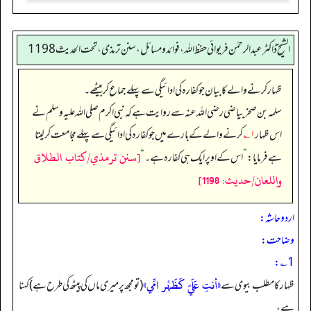
الشیخ ڈاکٹر عبد الرحمٰن فریوائی حفظ اللہ، فوائد و مسائل، سنن ترمذی، تحت الحديث 1198
ظہار کرنے والے کا بیان جو کفارہ کی ادائیگی سے پہلے جماع کر بیٹھے۔
سلمہ بن صخر بیاضی رضی الله عنہ سے روایت ہے کہ نبی اکرم صلی اللہ علیہ وسلم نے
اس ظہار
۱؎
کرنے والے کے بارے میں جو کفارہ کی ادائیگی سے پہلے مجامعت کر لیتا
[سنن ترمذي/كتاب الطلاق
ہے فرمایا:
”
اس کے اوپر ایک ہی کفارہ ہے۔‏‏‏‏
“
واللعان/حدیث: 1198]
اردو حاشہ:
وضاحت:
1؎:
«أنتِ عَلَيّ کَظَہْر امِّي»
ظہار کا مطلب بیوی سے
(تومجھ پر میری ماں کی پیٹھ کی طرح ہے) کہنا
ہے،