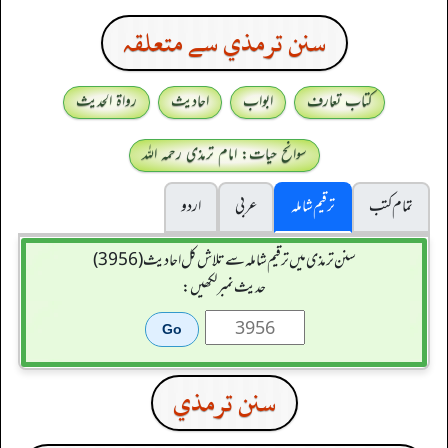
سنن ترمذي سے متعلقہ
کتاب تعارف
ابواب
احادیث
رواۃ الحدیث
سوانح حیات: امام ترمذی رحمہ اللہ
تمام کتب
ترقیم شاملہ
عربی
اردو
سنن ترمذی میں ترقیم شاملہ سے تلاش کل احادیث (3956)
حدیث نمبر لکھیں:
سنن ترمذي