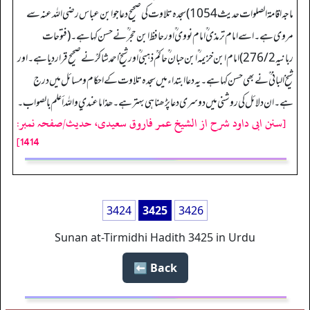
ماجہ اقامۃ الصلوات حدیث 1054) سجدہ تلاوت کی صحیح دعا جو ابن عباس رضی اللہ عنہ سے
مروی ہے۔ اسے امام ترمذی ؒ امام نووی ؒ اور حافظ ابن حجر ؒ نے حسن کہا ہے۔ (فتوحات
ربانیہ 276/2) امام ابن خزیمہ ؒ ابن حبان ؒ حاکمؒ ذہبی ؒ اور شیخ احمد شاکرؒ نے صحیح قرار دیا ہے۔ اور
شیخ البانی ؒ نے بھی حسن کہا ہے۔ یہ دعا ابتداء میں سجدہ تلاوت کے احکام ومسائل میں درج
ہے۔ ان دلائل کی روشنی میں دوسری دعا پڑھنا ہی بہتر ہے۔ ھذا ما عندي واللہ أعلم بالصواب۔
[سنن ابی داود شرح از الشیخ عمر فاروق سعیدی، حدیث/صفحہ نمبر:
1414]
3424
3425
3426
Sunan at-Tirmidhi Hadith 3425 in Urdu
Back ⬅️