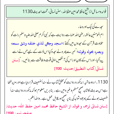
فوائد ومسائل از الشيخ حافظ محمد امين حفظ الله، سنن نسائي، تحت الحديث 1130
سجدے کی ایک اور دعا۔
ام المؤمنین عائشہ رضی اللہ عنہا سے روایت ہے کہ نبی اکرم صلی اللہ علیہ وسلم رات کو
«سجد وجهي للذي خلقه وشق سمعه
تلاوت قرآن کے سجدوں میں کہتے:
وبصره بحوله وقوته»
”
میرے چہرہ نے سجدہ کیا اس ذات کے لیے جس نے اسے
[سنن
پیدا کیا، اور اس کے کان اور اس کی آنکھیں اپنی قوت و طاقت سے بنائیں۔‏‏‏‏
“
نسائي/كتاب التطبيق/حدیث: 1130]
1130۔ اردو حاشیہ: مذکورہ روایت کو محقق کتاب نے سنداً ضعیف قرار دیا ہے اور مزید لکھا
ہے اس حدیث کا شاہد صحیح مسلم وغیرہ میں ہے۔ بنابریں معلوم ہوا کہ مذکورہ روایت سنداً
ضعیف ہونے کے باوجود شواہد کی بنا پر صحیح اور قابل عمل ہے۔ واللہ أعلم۔
[سنن نسائی ترجمہ و فوائد از الشیخ حافظ محمد امین حفظ اللہ، حدیث/
صفحہ نمبر: 1130]