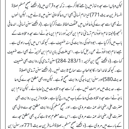
لیکن وہاں اسے سجدہ نماز میں پڑھنے کا ذکر ہے۔ نہ کہ سجدہ قرآن میں (دیکھئے صحیح مسلم صلاۃ
المسافرین حدیث 771) نیز امام نسائی ؒ بھی اس دعا کو اپنی سنن میں لائے ہیں۔ لیکن انہوں
نے بھی اسے سجدے کی دُعائوں میں مختلف الفاظ سے ذکر کیا ہے۔ (دیکھئے سنن نسائی۔ الدعا فی
السجود) البتہ امام دائود ؒ امام ترمذیؒ امام ابن خزیمہ ؒ اور امام ابن ماجہ ؒ نے اسے سجدہ تلاوت کے
باب میں ذکر کیا ہے۔ ابودائود کی روایت کی سند ضعیف ہے۔ کیونکہ اس میں ایک راوی ہے۔
جسے امام ابو دائود ؒ نے عن رجل کہا ہے۔ اسی علت کی بنا پر امام ابن خزیمہ ؒ نے بھی اسے ضعیف
کہا ہے۔ (دیکھئے صحیح ابن خزیمہ: 283/1، 284) سنن ترمذی کی روایت بھی ضعیف
ہے۔ کیونکہ خالد الحذاء کا ابو العالیہ سے سماع ثابت نہیں۔ (دیکھئے سنن ترمذی الصلاۃ
حدیث 580) اور سنن ابن ماجہ ؒ کی روایت صحیح تو ہے۔ لیکن وہ بھی مطلق سجدے کی دعا
ہے۔ حدیث میں صراحت نہیں ہے۔ کہ اسے سجدہ تلاوت میں پڑھا جائے۔ لیکن امام ابن
ماجہ ؒ نے اسے سجدہ تلاوت کی دعا کے باب میں درج کیا ہے۔ علاوہ ازیں یہ روایت بھی
حضرت علی رضی اللہ عنہ سے مروی ہے۔ اور صحیح مسلم کی روایت مطلق سجدے والی بھی
حضرت علی رضی اللہ عنہ سے مروی ہے۔ اس سے معلوم ہوتا ہے کہ یہ بھی مطلق سجدے
کے بارے میں مروی ہے۔ (دیکھئے صحیح مسلم۔ صلاۃ المسافرین حدیث 771 اور سنن ابن