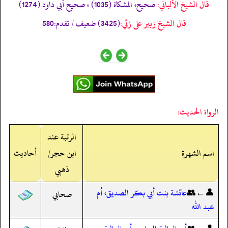
قال الشيخ الألباني:
صحيح، المشكاة (1035) ، صحيح أبي داود (1274)
قال الشيخ زبير على زئي:
(3425) ضعيف / تقدم:580
الرواة الحديث:
الرتبة عند
اسم الشهرة
ابن حجر/
أحاديث
ذهبي
👤←👥
عائشة بنت أبي بكر الصديق، أم
صحابي
عبد الله