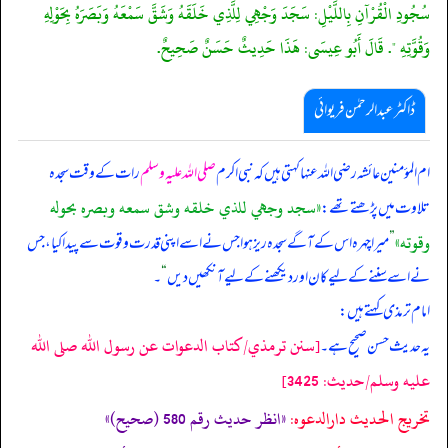
سُجُودِ الْقُرْآنِ بِاللَّيْلِ: سَجَدَ وَجْهِي لِلَّذِي خَلَقَهُ وَشَقَّ سَمْعَهُ وَبَصَرَهُ بِحَوْلِهِ
وَقُوَّتِهِ ". قَالَ أَبُو عِيسَى: هَذَا حَدِيثٌ حَسَنٌ صَحِيحٌ.
ڈاکٹر عبدالرحمٰن فریوائی
ام المؤمنین عائشہ رضی الله عنہا کہتی ہیں کہ
نبی اکرم
صلی اللہ علیہ وسلم
رات کے وقت سجدہ
«سجد وجهي للذي خلقه وشق سمعه وبصره بحوله
تلاوت میں پڑھتے تھے:
وقوته»
”
میرا چہرہ اس کے آگے سجدہ ریز ہوا جس نے اسے اپنی قدرت و قوت سے پیدا کیا، جس
نے اسے سننے کے لیے کان اور دیکھنے کے لیے آنکھیں دیں
“
۔
امام ترمذی کہتے ہیں:
[سنن ترمذي/كتاب الدعوات عن رسول الله صلى الله
یہ حدیث حسن صحیح ہے۔
عليه وسلم/حدیث: 3425]
تخریج الحدیث دارالدعوہ:
«انظر حدیث رقم 580 (صحیح)»