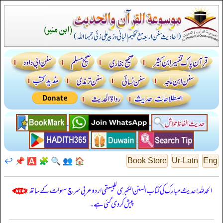
↩️
📌
🅰️
🧩
🔍
👥
🏠
Book Store
Ur-Latn
Eng
الحمدللہ! حدیث مبارک کی کتاب السنن الكبرى للبيهقي اردو عربی سرچ سہولت کے ساتھ
پیش کر دی گئی ہے۔