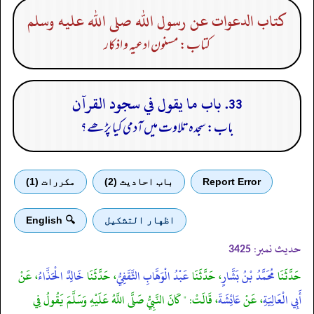
كتاب الدعوات عن رسول الله صلى الله عليه وسلم
کتاب: مسنون ادعیہ و اذکار
33. باب ما يقول في سجود القرآن
باب: سجدہ تلاوت میں آدمی کیا پڑھے؟
Report Error
باب احادیث (2)
مكررات (1)
اظهار التشكيل
🔍 English
حدیث نمبر:
3425
حَدَّثَنَا
مُحَمَّدُ بْنُ بَشَّارٍ
، حَدَّثَنَا
عَبْدُ الْوَهَّابِ الثَّقَفِيُّ
، حَدَّثَنَا
خَالِدٌ الْحَذَّاءُ
، عَنْ
أَبِي الْعَالِيَةِ
، عَنْ
عَائِشَةَ
، قَالَتْ: " كَانَ النَّبِيُّ صَلَّى اللَّهُ عَلَيْهِ وَسَلَّمَ يَقُولُ فِي