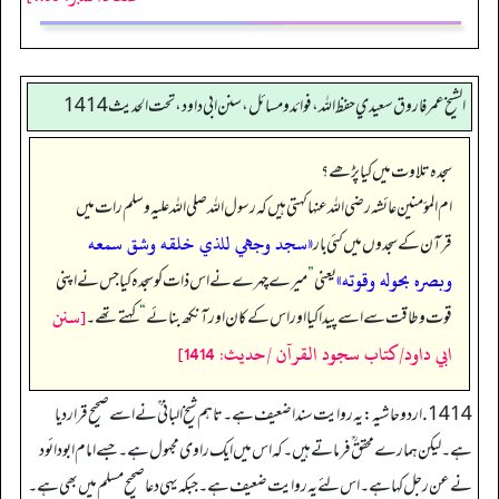
الشيخ عمر فاروق سعيدي حفظ الله، فوائد و مسائل، سنن ابي داود ، تحت الحديث 1414
سجدہ تلاوت میں کیا پڑھے؟
ام المؤمنین عائشہ رضی اللہ عنہا کہتی ہیں کہ رسول اللہ صلی اللہ علیہ وسلم رات میں
«سجد وجهي للذي خلقه وشق سمعه
قرآن کے سجدوں میں کئی بار
وبصره بحوله وقوته»
یعنی
”
میرے چہرے نے اس ذات کو سجدہ کیا جس نے اپنی
[سنن
قوت و طاقت سے اسے پیدا کیا اور اس کے کان اور آنکھ بنائے
“
کہتے تھے۔
ابي داود/كتاب سجود القرآن /حدیث: 1414]
1414. اردو حاشیہ: یہ روایت سندا ضعیف ہے۔ تاہم شیخ البانی ؒ نے اسے صحیح قرار دیا
ہے۔ لیکن ہمارے محقق ؒ فرماتے ہیں۔ کہ اس میں ایک راوی مجہول ہے۔ جسے امام ابو دائود
نے عن رجل کہا ہے۔ اس لئے یہ روایت ضعیف ہے۔ جبکہ یہی دعا صحیح مسلم میں بھی ہے۔