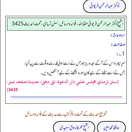
ڈاکٹر عبدالرحمٰن فریوائی
الشیخ ڈاکٹر عبد الرحمٰن فریوائی حفظ اللہ، فوائد و مسائل، سنن ترمذی، تحت الحديث 3425
اردو حاشہ:
وضاحت:
1؎:
میرا چہرہ اس کے آگے سجدہ ریز ہوا جس نے اسے اپنی قدرت وقوت سے پیدا کیا،
جس نے اسے سننے کے لیے کان اور دیکھنے کے لیے آنکھیں دیں۔
[سنن ترمذي مجلس علمي دار الدعوة، نئى دهلى، حدیث/صفحہ نمبر:
3425]
تخریج الحدیث کے تحت دیگر کتب سے حدیث کے فوائد و مسائل
حافظ محمد امین
الشیخ عمر فاروق سعیدی