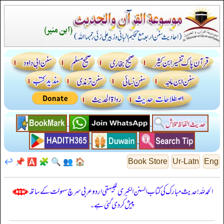
↩️
📌
🅰️
🧩
🔍
👥
🏠
Book Store
Ur-Latn
Eng
الحمدللہ! حدیث مبارک کی کتاب السنن الكبرى للبيهقي اردو عربی سرچ سہولت کے ساتھ
پیش کر دی گئی ہے۔