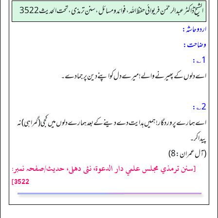
الشیخ ڈاکٹر عبد الرحمٰن فریوائی حفظ اللہ، فوائد و مسائل، سنن ترمذی، تحت الحديث 3522
اردو حاشہ:
وضاحت:
1؎:
اے دلوں کے پھیرنے والے! میرے دل کو اپنے دین پر جما دے۔
2؎:
اے ہمارے پروردگار! ہمیں ہدایت دے دینے کے بعد ہمارے دلوں میں کجی (گمراہی) نہ
پیدا کر۔
(آل عمران:8)
[سنن ترمذي مجلس علمي دار الدعوة، نئى دهلى، حدیث/صفحہ نمبر:
3522]