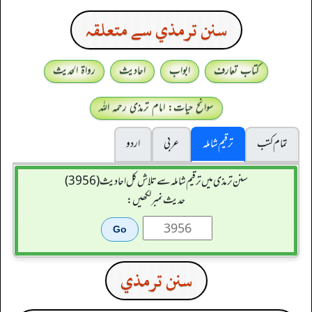
سنن ترمذي سے متعلقہ
کتاب تعارف
ابواب
احادیث
رواۃ الحدیث
سوانح حیات: امام ترمذی رحمہ اللہ
تمام کتب
ترقیم شاملہ
عربی
اردو
سنن ترمذی میں ترقیم شاملہ سے تلاش کل احادیث (3956)
حدیث نمبر لکھیں:
سنن ترمذي