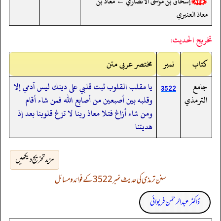
إسحاق بن موسى الأنصاري ← معاذ بن
معاذ العنبري
تخريج الحديث:
کتاب
نمبر
مختصر عربی متن
جامع
يا مقلب القلوب ثبت قلبي على دينك ليس آدمي إلا
3522
الترمذي
وقلبه بين أصبعين من أصابع الله فمن شاء أقام
ومن شاء أزاغ فتلا معاذ ربنا لا تزغ قلوبنا بعد إذ
هديتنا
مزید تخریج دیکھیں
سنن ترمذی کی حدیث نمبر 3522 کے فوائد و مسائل
ڈاکٹر عبدالرحمٰن فریوائی