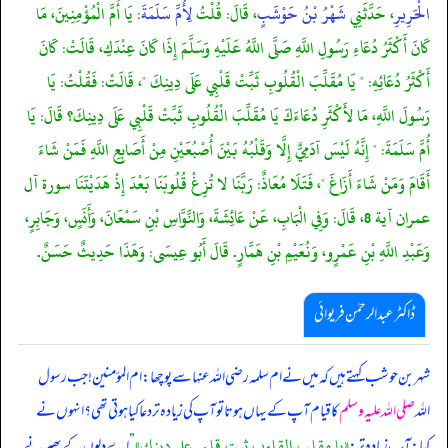
الْحَرِيرِ
، حَدَّثَنِي
شَهْرُ بْنُ حَوْشَبٍ
، قَالَ: قُلْتُ
لِأُمِّ سَلَمَةَ
: يَا أُمَّ الْمُؤْمِنِينَ، مَا
كَانَ أَكْثَرُ دُعَاءِ رَسُولِ اللَّهِ صَلَّى اللَّهُ عَلَيْهِ وَسَلَّمَ إِذَا كَانَ عِنْدَكِ، قَالَتْ: كَانَ
أَكْثَرُ دُعَائِهِ: " يَا مُقَلِّبَ الْقُلُوبِ ثَبِّتْ قَلْبِي عَلَى دِينِكَ "، قَالَتْ: فَقُلْتُ: يَا
رَسُولَ اللَّهِ، مَا لأَكْثَرِ دُعَاءَكَ يَا مُقَلِّبَ الْقُلُوبِ ثَبِّتْ قَلْبِي عَلَى دِينِكَ؟ قَالَ: يَا
أُمَّ سَلَمَةَ: " إِنَّهُ لَيْسَ آدَمِيٌّ إِلَّا وَقَلْبُهُ بَيْنَ أُصْبُعَيْنِ مِنْ أَصَابِعِ اللَّهِ فَمَنْ شَاءَ
أَقَامَ وَمَنْ شَاءَ أَزَاغَ "، فَتَلَا مُعَاذٌ: رَبَّنَا لا تُزِغْ قُلُوبَنَا بَعْدَ إِذْ هَدَيْتَنَا سورة آل
عمران آية 8، قَالَ: وَفِي الْبَابِ، عَنْ عَائِشَةَ، وَالنَّوَّاسِ بْنِ سَمْعَانَ، وَأَنَسٍ، وَجَابِرٍ،
وَعَبْدِ اللَّهِ بْنِ عَمْرٍو، وَنُعَيْمِ بْنِ هَمَّارٍ. قَالَ أَبُو عِيسَى: وَهَذَا حَدِيثٌ حَسَنٌ.
ڈاکٹر عبدالرحمٰن فریوائی
شہر بن حوشب کہتے ہیں کہ
میں نے ام سلمہ رضی الله عنہا سے پوچھا: ام المؤمنین! جب رسول
اللہ
صلی اللہ علیہ وسلم
کا قیام آپ کے یہاں ہوتا تو آپ کی زیادہ تر دعا کیا ہوتی تھی؟ انہوں نے
«يا مقلب القلوب ثبت قلبي على دينك»
کہا: آپ زیادہ تر:
”
اے دلوں کے پھیرنے