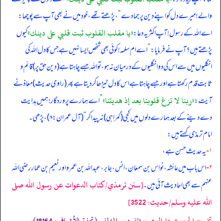
والے! میرے دل کو اپنے دین پر جما دے
“
، پڑھتے تھے، خود میں نے بھی آپ سے پوچھا:
«يا مقلب القلوب ثبت قلبي على دينك»
اے اللہ کے رسول! آپ اکثر یہ دعا:
کیوں
پڑھتے ہیں؟ آپ نے فرمایا:
”
اے ام سلمہ! کوئی بھی شخص ایسا نہیں ہے جس کا دل اللہ کی
انگلیوں میں سے اس کی دو انگلیوں کے درمیان نہ ہو، تو اللہ جسے چاہتا ہے (دین حق پر) قائم و
ثابت قدم رکھتا ہے اور جسے چاہتا ہے اس کا دل ٹیڑھا کر دیتا ہے پھر (راوی حدیث) معاذ نے
«ربنا لا تزغ قلوبنا بعد إذ هديتنا»
آیت:
”
اے ہمارے پروردگار! ہمیں ہدایت
دے دینے کے بعد ہمارے دلوں میں کجی (گمراہی) نہ پیدا کر
“
(آل عمران: ۸)، پڑھی۔
امام ترمذی کہتے ہیں:
۱-
یہ حدیث حسن ہے،
۲-
اس باب میں عائشہ، نواس بن سمعان، انس، جابر، عبداللہ بن عمرو اور نعیم بن عمار رضی الله
[سنن ترمذي/كتاب الدعوات عن رسول الله صلى
عنہم سے بھی احادیث آئی ہیں۔
الله عليه وسلم/حدیث: 3522]
تخریج الحدیث دارالدعوہ:
«تفرد بہ المؤلف (تحفة الأشراف: 18164)، و