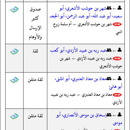
👤←👥
شهر بن حوشب الأشعري، أبو
صدوق
سعيد، أبو عبد الله، أبو عبد الرحمن، أبو الجعد
كثير
شهر بن حوشب الأشعري ← أم سلمة زوج
الإرسال
النبي
والأوهام
👤←👥
عبد ربه بن عبيد الأزدي، أبو كعب
ثقة
عبد ربه بن عبيد الأزدي ← شهر بن
حوشب الأشعري
👤←👥
معاذ بن معاذ العنبري، أبو المثنى،
ثقة متقن
أبو هانئ
معاذ بن معاذ العنبري ← عبد ربه بن عبيد
الأزدي
👤←👥
إسحاق بن موسى الأنصاري، أبو
ثقة متقن
موسى