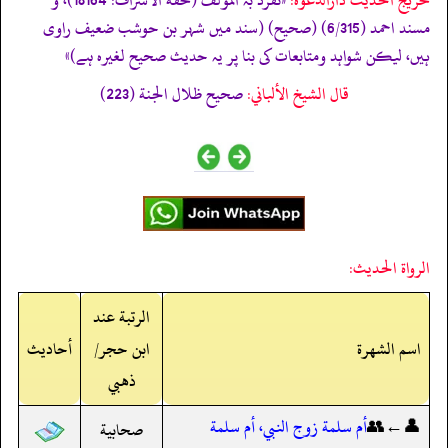
مسند احمد (6/315) (صحیح) (سند میں شہر بن حوشب ضعیف راوی
ہیں، لیکن شواہد ومتابعات کی بنا پر یہ حدیث صحیح لغیرہ ہے)»
قال الشيخ الألباني:
صحيح ظلال الجنة (223)
الرواة الحديث:
الرتبة عند
اسم الشهرة
ابن حجر/
أحاديث
ذهبي
👤←👥
أم سلمة زوج النبي، أم سلمة
صحابية