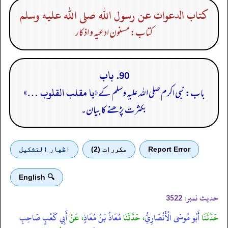
كتاب الدعوات عن رسول الله صلى الله عليه وسلم
کتاب: مسنون ادعیہ و اذکار
90. باب
«یا مقلب القلوب …»
باب: نبی اکرم صلی الله علیہ وسلم کے
بکثرت پڑھنے کا بیان۔
Report Error
مكررات (2)
اظهار التشكيل
🔍 English
حدیث نمبر:
3522
حَدَّثَنَا
أَبُو مُوسَى الْأَنْصَارِيُّ
، حَدَّثَنَا
مُعَاذُ بْنُ مُعَاذٍ
، عَنْ
أَبِي كَعْبٍ صَاحِبِ