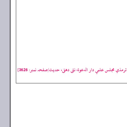
رمذي مجلس علمي دار الدعوة، نئى دهلى، حدیث/صفحہ نمبر: 3626]