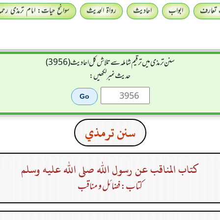
 تعارف
ابواب
احادیث
رواۃ الحدیث
سوانح حیات: امام ترمذی رحمہ 
سنن ترمذی میں ترقیم شاملہ سے تلاش کل احادیث (3956)
حدیث نمبر لکھیں:
سنن ترمذي
كتاب المناقب عن رسول الله صلى الله عليه وسلم
کتاب: فضائل و مناقب