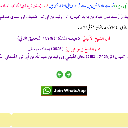
بي يزيد»
[سنن ترمذي/كتاب المناقب ع
کہا ہے، اور انہیں میں سے فروہ بن ابی المغراء بھی ہیں
۱؎
۔
ی، امام ابوزرعہ رازی، متوفی ۲۲۵ھ۔
قال الشيخ الألباني:
ضعيف، المشكاة (5919 / التحقيق الثاني)
قال الشيخ زبير على زئي:
(3626) إسناده ضعيف
ي : ضعفه الجمهور (مجمع الزوائد 279/5)