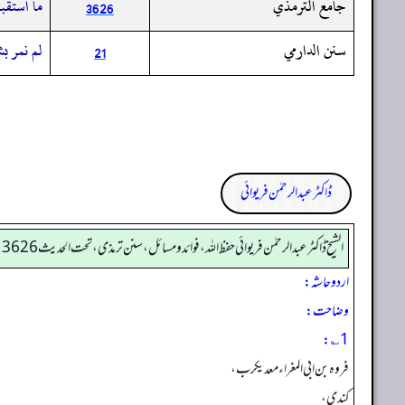
جامع الترمذي
ما استقب
3626
سنن الدارمي
لم نمر ب
21
ڈاکٹر عبدالرحمٰن فریوائی
الشیخ ڈاکٹر عبد الرحمٰن فریوائی حفظ اللہ، فوائد و مسائل، سنن ترمذی، تحت الحديث 3626
اردو حاشہ:
وضاحت:
1؎:
فروہ بن ابی المغراء معدیکرب،
کندی،