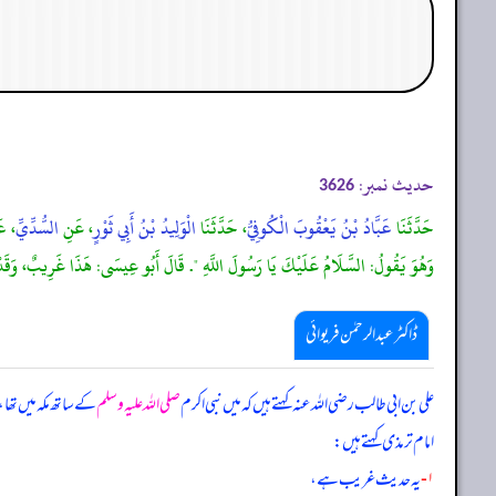
حدیث نمبر:
3626
حَدَّثَنَا
عَبَّادُ بْنُ يَعْقُوبَ الْكُوفِيُّ
، حَدَّثَنَا
الْوَلِيدُ بْنُ أَبِي ثَوْرٍ
، عَنِ
السُّدِّيِّ
، ع
وَهُوَ يَقُولُ: السَّلَامُ عَلَيْكَ يَا رَسُولَ اللَّهِ ". قَالَ أَبُو عِيسَى: هَذَا غَرِيبٌ، وَقَدْ رَوَ
ڈاکٹر عبدالرحمٰن فریوائی
علی بن ابی طالب رضی الله عنہ کہتے ہیں کہ
میں نبی اکرم
صلی اللہ علیہ وسلم
کے ساتھ مکہ میں تھ
امام ترمذی کہتے ہیں:
۱-
یہ حدیث غریب ہے،