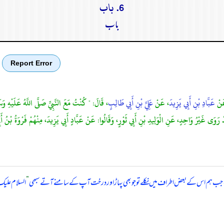
6. باب
باب
Report Error
َنْ
عَبَّادِ بْنِ أَبِي يَزِيدَ
، عَنْ
عَلِيِّ بْنِ أَبِي طَالِبٍ
، قَالَ: " كُنْتُ مَعَ النَّبِيِّ صَلَّى اللَّهُ عَلَيْهِ وَ
ى غَيْرُ وَاحِدٍ، عَنِ الْوَلِيدِ بْنِ أَبِي ثَوْرٍ، وَقَالُوا: عَنْ عَبَّادٍ أَبِي يَزِيدَ، مِنْهُمْ فَرْوَةُ بْنُ أَبِ
ا، جب ہم اس کے بعض اطراف میں نکلے تو جو بھی پہاڑ اور درخت آپ کے سامنے آتے سبھی
”
السلام علیک 