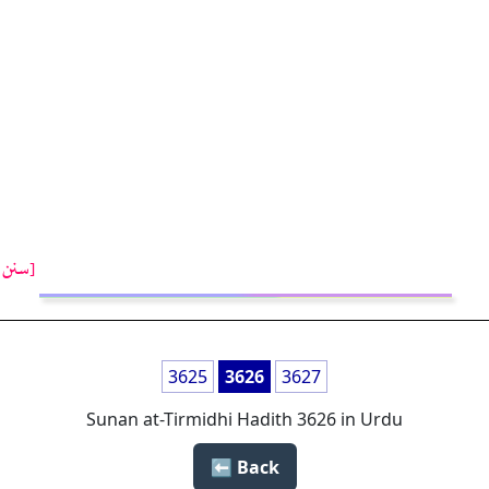
[سنن ت
3625
3626
3627
Sunan at-Tirmidhi Hadith 3626 in Urdu
Back ⬅️