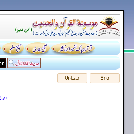
Ur-Latn
Eng
الحمد