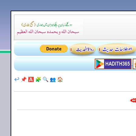
↩️
📌
🅰️
🧩
🔍
👥
🏠