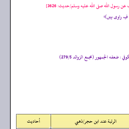
ن رسول الله صلى الله عليه وسلم/حدیث: 3626]
الرتبة عند ابن حجر/ذهبي
أحاديث