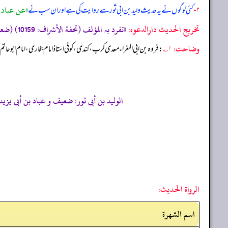
«عن عباد أ
۲-
کئی لوگوں نے یہ حدیث ولید بن ابی ثور سے روایت کی ہے اور ان سب نے
تخریج الحدیث دارالدعوہ:
«تفرد بہ المؤلف (تحفة الأشراف: 10159) (ضعیف) (سند میں عباد بن یزید مجہول، اور ولید بن ابی ثور ضعیف اور سدی متکلم فیہ راوی ہیں)»
وضاحت:
۱؎
: فروہ بن ابی المغراء معدی کرب، کندی، کوفی استاذ امام بخاری، امام ابوحاتم راز
الوليد بن أبى ثور: ضعيف و عباد بن أبى يزيد: مجهول (تق:7431 ، 3152) وقال الهيثمي فى وليد بن عبدالله بن أبى ثور الهمداني الكوف
الرواة الحديث:
اسم الشهرة