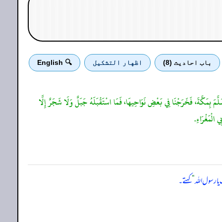
باب احادیث (8)
اظهار التشكيل
🔍 English
سَلَّمَ بِمَكَّةَ، فَخَرَجْنَا فِي بَعْضِ نَوَاحِيهَا، فَمَا اسْتَقْبَلَهُ جَبَلٌ وَلَا شَجَرٌ إِلَّا
ي الْمَغْرَاءِ.
یا رسول اللہ
“
کہتے۔