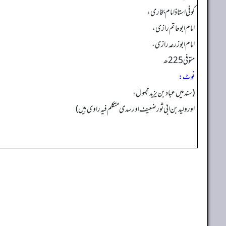
کوفی استاذ امام بخاری،
امام ابوحاتم رازی،
امام ابوزرعہ رازی،
متوفی 225ھ
نوٹ:
(سند میں عباد بن یزید مجہول،
اور ولید بن ابی ثور ضعیف اور سدی متکلم فیہ راوی ہیں)