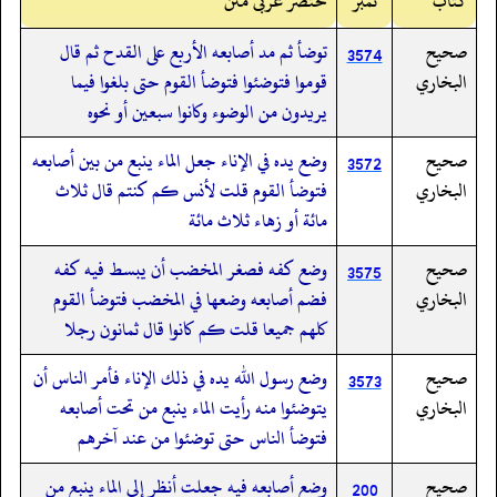
کتاب
نمبر
مختصر عربی متن
صحيح
توضأ ثم مد أصابعه الأربع على القدح ثم قال
3574
البخاري
قوموا فتوضئوا فتوضأ القوم حتى بلغوا فيما
يريدون من الوضوء وكانوا سبعين أو نحوه
صحيح
وضع يده في الإناء جعل الماء ينبع من بين أصابعه
3572
البخاري
فتوضأ القوم قلت لأنس كم كنتم قال ثلاث
مائة أو زهاء ثلاث مائة
صحيح
وضع كفه فصغر المخضب أن يبسط فيه كفه
3575
البخاري
فضم أصابعه وضعها في المخضب فتوضأ القوم
كلهم جميعا قلت كم كانوا قال ثمانون رجلا
صحيح
وضع رسول الله يده في ذلك الإناء فأمر الناس أن
3573
البخاري
يتوضئوا منه رأيت الماء ينبع من تحت أصابعه
فتوضأ الناس حتى توضئوا من عند آخرهم
صحيح
وضع أصابعه فيه جعلت أنظر إلى الماء ينبع من
200