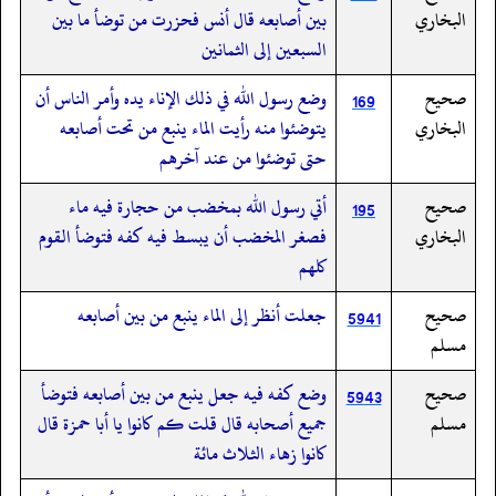
البخاري
بين أصابعه قال أنس فحزرت من توضأ ما بين
السبعين إلى الثمانين
صحيح
وضع رسول الله في ذلك الإناء يده وأمر الناس أن
169
البخاري
يتوضئوا منه رأيت الماء ينبع من تحت أصابعه
حتى توضئوا من عند آخرهم
صحيح
أتي رسول الله بمخضب من حجارة فيه ماء
195
البخاري
فصغر المخضب أن يبسط فيه كفه فتوضأ القوم
كلهم
صحيح
جعلت أنظر إلى الماء ينبع من بين أصابعه
5941
مسلم
صحيح
وضع كفه فيه جعل ينبع من بين أصابعه فتوضأ
5943
مسلم
جميع أصحابه قال قلت كم كانوا يا أبا حمزة قال
كانوا زهاء الثلاث مائة