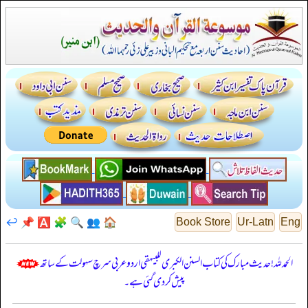
↩️
📌
🅰️
🧩
🔍
👥
🏠
Book Store
Ur-Latn
Eng
الحمدللہ! حدیث مبارک کی کتاب السنن الكبرى للبيهقي اردو عربی سرچ سہولت کے ساتھ
پیش کر دی گئی ہے۔