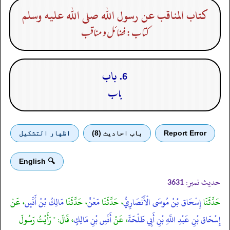
كتاب المناقب عن رسول الله صلى الله عليه وسلم
کتاب: فضائل و مناقب
6. باب
باب
Report Error
باب احادیث (8)
اظهار التشكيل
🔍 English
حدیث نمبر:
3631
حَدَّثَنَا
إِسْحَاق بْنُ مُوسَى الْأَنْصَارِيُّ
، حَدَّثَنَا
مَعْنٌ
، حَدَّثَنَا
مَالِكُ بْنُ أَنَسٍ
، عَنْ
إِسْحَاق بْنِ عَبْدِ اللَّهِ بْنِ أَبِي طَلْحَةَ
، عَنْ
أَنَسِ بْنِ مَالِكٍ
، قَالَ: " رَأَيْتُ رَسُولَ