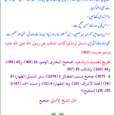
نے بھی وضو کر لیا۔
امام ترمذی کہتے ہیں:
۱-
انس کی یہ حدیث حسن صحیح ہے،
۲-
اس باب میں عمران بن حصین، ابن مسعود، جابر اور زیاد بن حارث صدائی رضی الله عنہم سے
[سنن ترمذي/كتاب المناقب عن رسول الله صلى الله عليه
بھی احادیث آئی ہیں۔
وسلم/حدیث: 3631]
تخریج الحدیث دارالدعوہ:
«صحیح البخاری/الوضوء 32 (169)، و45 (195)،
و46 (200)، والمناقب 25 (357
2- 3575)، صحیح مسلم/الفضائل 3 (2279)، سنن النسائی/الطھارة 61
(76) (تحفة الأشراف: 201)، وط/الطھارة 6 (32)، و مسند احمد (3/147،
170، 215) (صحیح)»
قال الشيخ الألباني:
صحيح