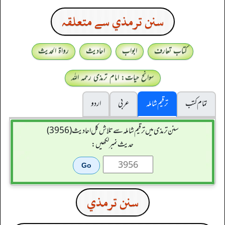
سنن ترمذي سے متعلقہ
کتاب تعارف
ابواب
احادیث
رواۃ الحدیث
سوانح حیات: امام ترمذی رحمہ اللہ
تمام کتب
ترقیم شاملہ
عربی
اردو
سنن ترمذی میں ترقیم شاملہ سے تلاش کل احادیث (3956)
حدیث نمبر لکھیں:
سنن ترمذي