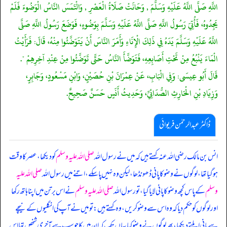
اللَّهِ صَلَّى اللَّهُ عَلَيْهِ وَسَلَّمَ , وَحَانَتْ صَلَاةُ الْعَصْرِ , وَالْتَمَسَ النَّاسُ الْوَضُوءَ فَلَمْ
يَجِدُوهُ، فَأُتِيَ رَسُولُ اللَّهِ صَلَّى اللَّهُ عَلَيْهِ وَسَلَّمَ بِوَضُوءٍ، فَوَضَعَ رَسُولُ اللَّهِ صَلَّى
اللَّهُ عَلَيْهِ وَسَلَّمَ يَدَهُ فِي ذَلِكَ الْإِنَاءِ وَأَمَرَ النَّاسَ أَنْ يَتَوَضَّئُوا مِنْهُ، قَالَ: فَرَأَيْتُ
الْمَاءَ يَنْبُعُ مِنْ تَحْتِ أَصَابِعِهِ، فَتَوَضَّأَ النَّاسُ حَتَّى تَوَضَّئُوا مِنْ عِنْدِ آخِرِهِمْ ".
قَالَ أَبُو عِيسَى: وَفِي الْبَابِ، عَنْ عِمْرَانَ بْنِ حُصَيْنٍ، وَابْنِ مَسْعُودٍ، وَجَابِرٍ،
وَزِيَادِ بْنِ الْحَارِثِ الصُّدَائِيِّ، وَحَدِيثُ أَنَسٍ حَسَنٌ صَحِيحٌ.
ڈاکٹر عبدالرحمٰن فریوائی
انس بن مالک رضی الله عنہ کہتے ہیں کہ
میں نے رسول اللہ
صلی اللہ علیہ وسلم
کو دیکھا، عصر کا وقت
ہو گیا تھا، لوگوں نے وضو کا پانی ڈھونڈھا، لیکن وہ نہیں پا سکے، اتنے میں رسول اللہ
صلی اللہ علیہ
وسلم
کے پاس کچھ وضو کا پانی لایا گیا، تو رسول اللہ
صلی اللہ علیہ وسلم
نے اس برتن میں اپنا ہاتھ رکھا
اور لوگوں کو حکم دیا کہ وہ اس سے وضو کریں، وہ کہتے ہیں: تو میں نے آپ کی انگلیوں کے نیچے
سے پانی ابلتے دیکھا، پھر لوگوں نے وضو کیا یہاں تک کہ ان میں کا جو سب سے آخری شخص تھا اس