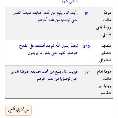
الناس كلهم
موطأ
رأيت الماء ينبع من تحت أصابعه فتوضأ الناس
61
مالك
حتى توضئوا من عند آخرهم
رواية يحيى
الليثي
المعجم
توضأ رسول الله ثم مد أصابعه على القدح
240
الصغير
فتوضئوا كلهم حتى بلغوا ما يريدون
للطبراني
موطا امام
فرايت الماء ينبع من تحت اصابعه، فتوضا الناس
57
مالك
حتى توضؤوا من عند آخرهم
رواية ابن
القاسم
مزید تخریج دیکھیں