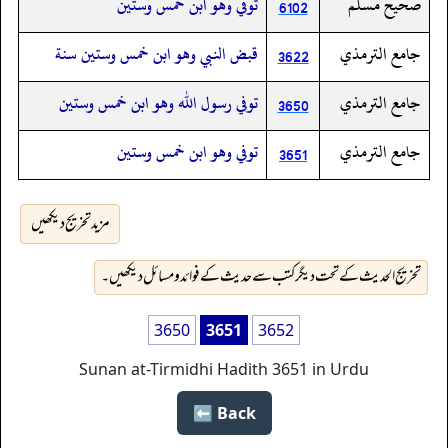
صحيح مسلم
توفي وهو ابن خمس وستين
6102
جامع الترمذي
قبض النبي وهو ابن خمس وستين سنة
3622
جامع الترمذي
توفي رسول الله وهو ابن خمس وستين
3650
جامع الترمذي
توفي وهو ابن خمس وستين
3651
مزید تخریج دیکھیں
تخریج الحدیث کے تحت دیگر کتب سے حدیث کے فوائد و مسائل دیکھیں۔
3650
3651
3652
Sunan at-Tirmidhi Hadith 3651 in Urdu
Back ⬅️