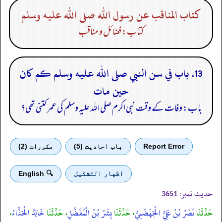
كتاب المناقب عن رسول الله صلى الله عليه وسلم
کتاب: فضائل و مناقب
13. باب في سن النبي صلى الله عليه وسلم كم كان
حين مات
باب: وفات کے وقت نبی اکرم صلی الله علیہ وسلم کی عمر کتنی تھی؟
Report Error
باب احادیث (5)
مكررات (2)
اظهار التشكيل
🔍 English
حدیث نمبر:
3651
حَدَّثَنَا
نَصْرُ بْنُ عَلِيٍّ الْجَهْضَمِيُّ
، حَدَّثَنَا
بِشْرُ بْنُ الْمُفَضَّلِ
، حَدَّثَنَا
خَالِدٌ الْحَذَّاءُ
،