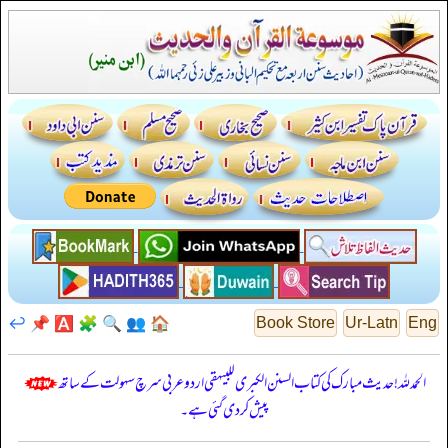
↩️
📌
🅰️
🧩
🔍
👥
🏠
Book Store
Ur-Latn
Eng
الحمدللہ! حدیث مبارک کی کتاب السنن الكبرى للبيهقي اردو عربی سرچ سہولت کے ساتھ
پیش کر دی گئی ہے۔