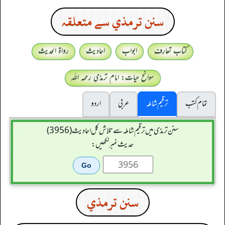
سنن ترمذي سے متعلقہ
کتاب تعارف
ابواب
احادیث
رواۃ الحدیث
سوانح حیات: امام ترمذی رحمہ اللہ
تمام کتب
ترقیم شاملہ
عربی
اردو
سنن ترمذی میں ترقیم شاملہ سے تلاش کل احادیث (3956)
حدیث نمبر لکھیں:
سنن ترمذي