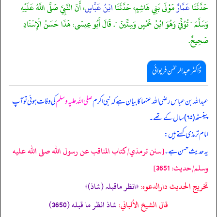
حَدَّثَنَا
عَمَّارٌ
مَوْلَى بَنِي هَاشِمٍ، حَدَّثَنَا
ابْنُ عَبَّاسٍ
، أَنّ النَّبِيَّ صَلَّى اللَّهُ عَلَيْهِ
وَسَلَّمَ " تُوُفِّيَ وَهُوَ ابْنُ خَمْسٍ وَسِتِّينَ ". قَالَ أَبُو عِيسَى: هَذَا حَسَنُ الْإِسْنَادِ
صَحِيحٌ.
ڈاکٹر عبدالرحمٰن فریوائی
عبداللہ بن عباس رضی الله عنہما کا بیان ہے کہ
نبی اکرم
صلی اللہ علیہ وسلم
کی وفات ہوئی تو آپ
پینسٹھ (۶۵) سال کے تھے۔
امام ترمذی کہتے ہیں:
[سنن ترمذي/كتاب المناقب عن رسول الله صلى الله عليه
یہ حدیث حسن ہے۔
وسلم/حدیث: 3651]
تخریج الحدیث دارالدعوہ:
«انظر ماقبلہ (شاذ)»
قال الشيخ الألباني:
شاذ انظر ما قبله (3650)