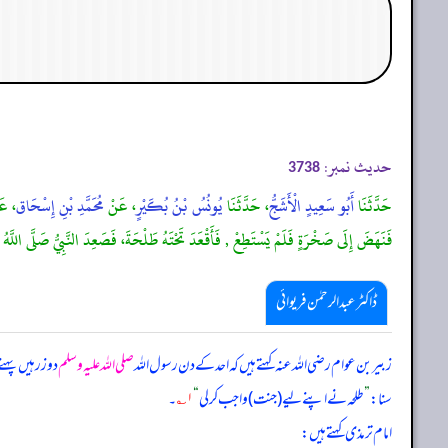
حدیث نمبر:
3738
حَدَّثَنَا
أَبُو سَعِيدٍ الْأَشَجُّ
، حَدَّثَنَا
يُونُسُ بْنُ بُكَيْرٍ
، عَنْ
مُحَمَّدِ بْنِ إِسْحَاق
، ع
فَنَهَضَ إِلَى صَخْرَةٍ فَلَمْ يَسْتَطِعْ , فَأَقْعَدَ تَحْتَهُ طَلْحَةَ، فَصَعِدَ النَّبِيُّ صَلَّى ال
ڈاکٹر عبدالرحمٰن فریوائی
زبیر بن عوام رضی الله عنہ کہتے ہیں کہ
احد کے دن رسول اللہ
صلی اللہ علیہ وسلم
دو زرہیں پہنے
سنا:
”
طلحہ نے اپنے لیے (جنت) واجب کر لی
“
۱؎
۔
امام ترمذی کہتے ہیں: