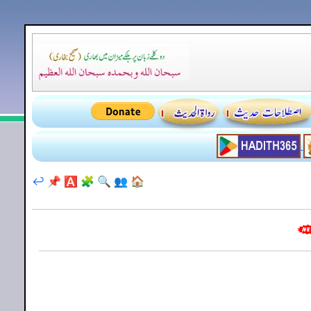
↩️
📌
🅰️
🧩
🔍
👥
🏠