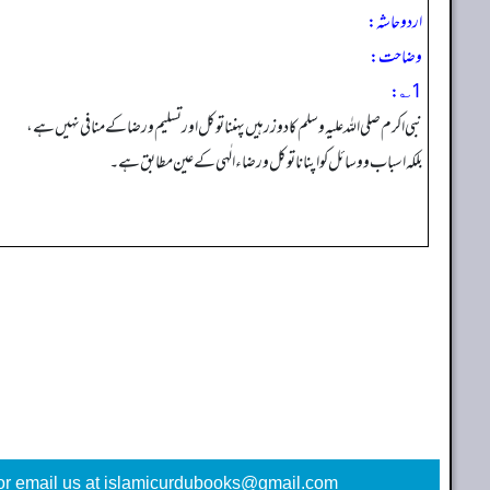
اردو حاشہ:
وضاحت:
1؎:
نبی اکرم صلی اللہ علیہ وسلم کا دو زرہیں پہننا توکل اورتسلیم و رضا کے منافی نہیں ہے،
بلکہ اسباب و وسائل کو اپنانا توکل و رضاء الٰہی کے عین مطابق ہے۔
or email us at islamicurdubooks@gmail.com