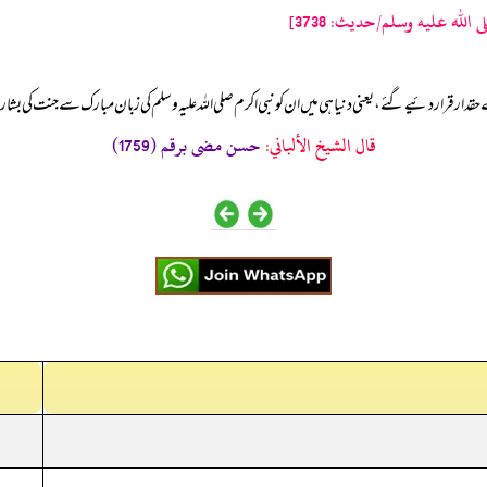
له عليه وسلم/حدیث: 3738]
حقدار قرار دئیے گئے، یعنی دنیا ہی میں ان کو نبی اکرم صلی اللہ علیہ وسلم کی زبان مبارک سے جنت کی بش
قال الشيخ الألباني:
حسن مضى برقم (1759)