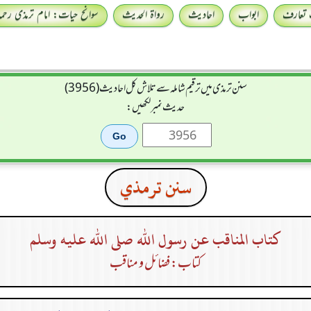
 تعارف
ابواب
احادیث
رواۃ الحدیث
سوانح حیات: امام ترمذی رحمہ 
سنن ترمذی میں ترقیم شاملہ سے تلاش کل احادیث (3956)
حدیث نمبر لکھیں:
سنن ترمذي
كتاب المناقب عن رسول الله صلى الله عليه وسلم
کتاب: فضائل و مناقب