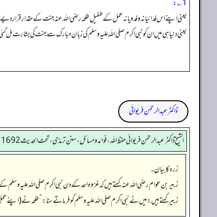
1؎:
یعنی اپنے اس فدائیانہ و فدویانہ عمل کے طفیل طلحہ رضی اللہ عنہ جنت کے حقدار قرار دیے
یعنی دنیا ہی میں ان کو نبی اکرم صلی اللہ علیہ وسلم کی زبان مبارک سے جنت کی بشارت مل گئ
ڈاکٹر عبدالرحمٰن فریوائی
الشیخ ڈاکٹر عبد الرحمٰن فریوائی حفظ اللہ، فوائد و مسائل، سنن ترمذی، تحت الحديث 1692
زرہ کا بیان۔
زبیر بن عوام رضی الله عنہ کہتے ہیں کہ غزوہ احد کے دن نبی اکرم صلی اللہ علیہ وسلم کے
زبیر کہتے ہیں: میں نے نبی اکرم صلی اللہ علیہ وسلم کو فرماتے سنا:
”
طلحہ نے (اپنے عمل 