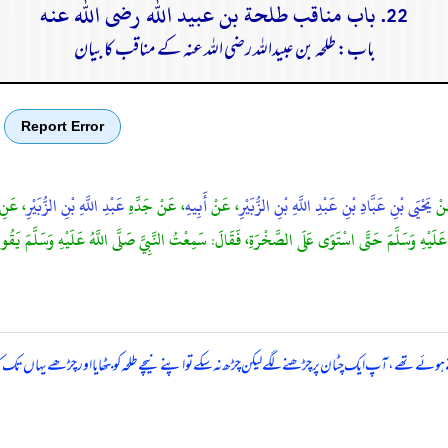
22. باب مناقب طلحة بن عبيد الله رضى الله عنه
باب: طلحہ بن عبیداللہ رضی الله عنہ کے مناقب کا بیان
Report Error
َنْ
يَحْيَى بْنِ عَبَّادِ بْنِ عَبْدِ اللَّهِ بْنِ الزُّبَيْرِ
، عَنْ
أَبِيهِ
، عَنْ جَدِّهِ
عَبْدِ اللَّهِ بْنِ الزُّبَيْرِ
، عَنِ
لَّهُ عَلَيْهِ وَسَلَّمَ حَتَّى اسْتَوَى عَلَى الصَّخْرَةِ، فَقَالَ: سَمِعْتُ النَّبِيَّ صَلَّى اللَّهُ عَلَيْهِ وَسَ
 ہوئے تھے، آپ ایک چٹان پر چڑھنے لگے لیکن چڑھ نہ سکے تو اپنے نیچے طلحہ کو بٹھایا اور چڑھے یہاں تک