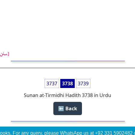
[سنن ت
3737
3738
3739
Sunan at-Tirmidhi Hadith 3738 in Urdu
Back ⬅️
ooks, For any query, please WhatsApp us at +92 331 5902482 