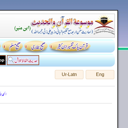
Ur-Latn
Eng
الحمد