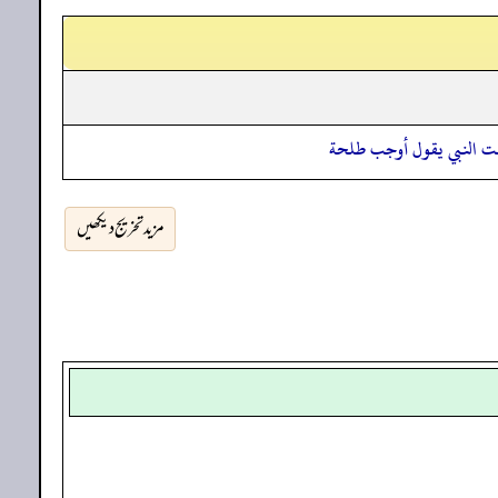
عت النبي يقول أوجب طلحة
مزید تخریج دیکھیں