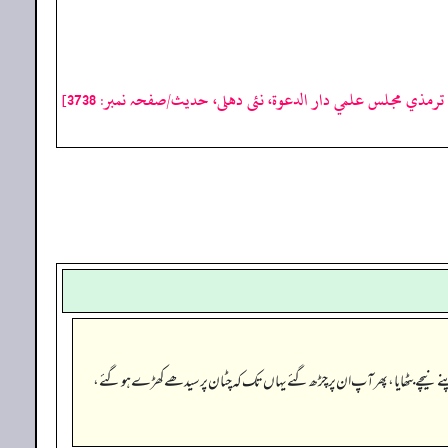
رمذي مجلس علمي دار الدعوة، نئى دهلى، حدیث/صفحہ نمبر: 3738]
نے نیچے بٹھایا، پھر آپ ان پر چڑھ گئے یہاں تک کہ چٹان پر سیدھے کھڑے ہو گئے،