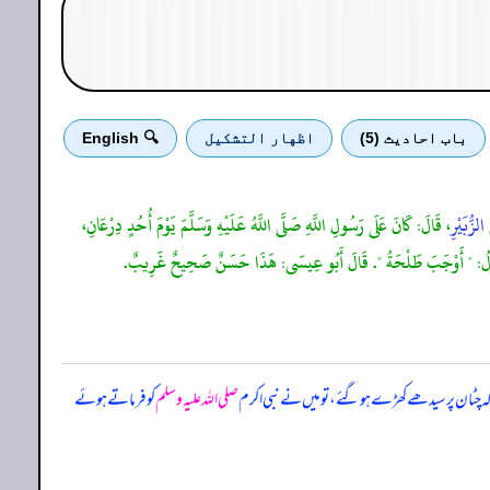
باب احادیث (5)
اظهار التشكيل
🔍 English
الزُّبَيْرِ
، قَالَ: كَانَ عَلَى رَسُولِ اللَّهِ صَلَّى اللَّهُ عَلَيْهِ وَسَلَّمَ يَوْمَ أُحُدٍ دِرْعَانِ،
لَّمَ يَقُولُ: " أَوْجَبَ طَلْحَةُ ". قَالَ أَبُو عِيسَى: هَذَا حَسَنٌ صَحِيحٌ غَرِيبٌ.
 کہ چٹان پر سیدھے کھڑے ہو گئے، تو میں نے نبی اکرم
صلی اللہ علیہ وسلم
کو فرماتے ہوئے