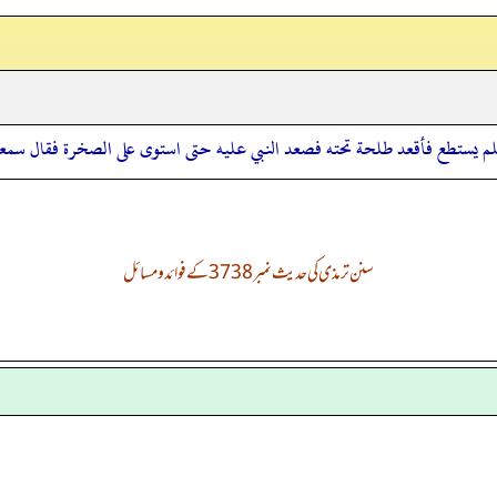
لم يستطع فأقعد طلحة تحته فصعد النبي عليه حتى استوى على الصخرة فقال سم
سنن ترمذی کی حدیث نمبر 3738 کے فوائد و مسائل