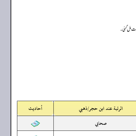
ارت مل گئی۔
الرتبة عند ابن حجر/ذهبي
أحاديث
صحابي