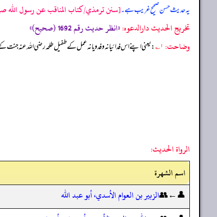
[سنن ترمذي/كتاب المناقب عن رسول الله صلى ال
یہ حدیث حسن صحیح غریب ہے۔
تخریج الحدیث دارالدعوہ:
«انظر حدیث رقم 1692 (صحیح)»
وضاحت:
۱؎
: یعنی اپنے اس فدائیانہ و فدویانہ عمل کے طفیل طلحہ رضی الله عنہ جنت کے 
الرواة الحديث:
اسم الشهرة
👤←👥
الزبير بن العوام الأسدي، أبو عبد الله