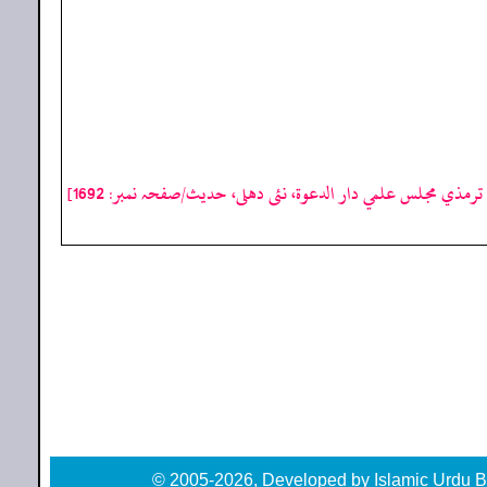
رمذي مجلس علمي دار الدعوة، نئى دهلى، حدیث/صفحہ نمبر: 1692]
© 2005-2026, Developed by Islamic Urdu B