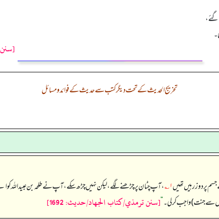
 گئے،
ی۔
[سنن ت
تخریج الحدیث کے تحت دیگر کتب سے حدیث کے فوائد و مسائل
 جسم پر دو زرہیں تھیں
۱؎
، آپ چٹان پر چڑھنے لگے، لیکن نہیں چڑھ سکے، آپ نے طلحہ بن عبیداللہ کو اپ
[سنن ترمذي/كتاب الجهاد/حدیث: 1692]
سے جنت) واجب کر لی۔‏‏‏‏
“