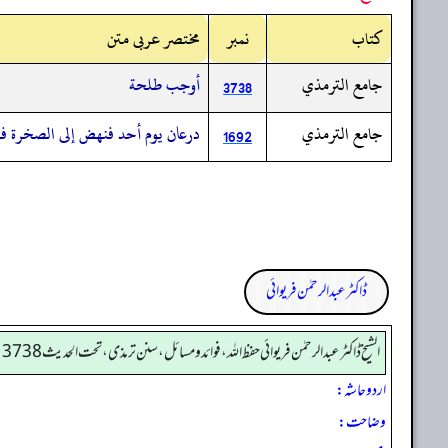
کتاب
نمبر
مختصر عربی متن
جامع الترمذي
أوجب طلحة
3738
جامع الترمذي
درعان يوم أحد فنهض إلى الصخرة ف
1692
ڈاکٹر عبدالرحمٰن فریوائی
الشیخ ڈاکٹر عبد الرحمٰن فریوائی حفظ اللہ، فوائد و مسائل، سنن ترمذی، تحت الحديث 3738
اردو حاشہ:
وضاحت: