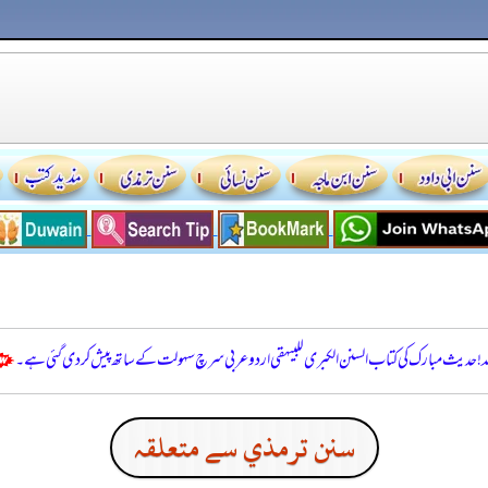
للہ! حدیث مبارک کی کتاب السنن الكبرى للبيهقي اردو عربی سرچ سہولت کے ساتھ پیش کر دی گئی ہے۔
سنن ترمذي سے متعلقہ