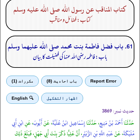
كتاب المناقب عن رسول الله صلى الله عليه وسلم
کتاب: فضائل و مناقب
61. باب فضل فاطمة بنت محمد صلى الله عليهما وسلم
باب: فاطمہ رضی الله عنہا کی فضیلت کا بیان
Report Error
باب احادیث (8)
مكررات (1)
اظهار التشكيل
🔍 English
حدیث نمبر:
3869
حَدَّثَنَا
أَحْمَدُ بْنُ مَنِيعٍ
، حَدَّثَنَا
إِسْمَاعِيل ابْنُ عُلَيَّةَ
، عَنْ
أَيُّوبَ
، عَنِ
ابْنِ أَبِي
مُلَيْكَةَ
، عَنْ
عَبْدِ اللَّهِ بْنِ الزُّبَيْرِ
، أَنَّ عَلِيًّا ذَكَرَ بِنْتَ أَبِي جَهْلٍ، فَبَلَغَ ذَلِكَ