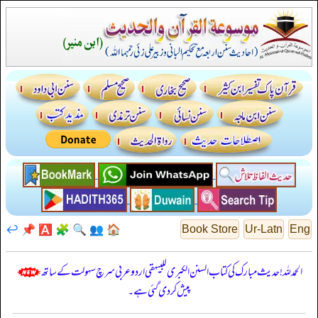
↩️
📌
🅰️
🧩
🔍
👥
🏠
Book Store
Ur-Latn
Eng
الحمدللہ! حدیث مبارک کی کتاب السنن الكبرى للبيهقي اردو عربی سرچ سہولت کے ساتھ
پیش کر دی گئی ہے۔