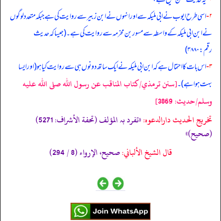
۲-
اسی طرح ایوب نے ابی ملیکہ سے اور انہوں نے ابن زبیر سے روایت کی ہے جبکہ متعدد لوگوں
نے ابن ابی ملیکہ کے واسطہ سے مسور بن مخرمہ سے روایت کی ہے۔ (جیسا کہ حدیث
رقم: ۳۸۸۰)
۳-
اس بات کا احتمال ہے کہ ابن ابی ملیکہ نے ایک ساتھ دونوں ہی سے روایت کیا ہو (اور ایسا
[سنن ترمذي/كتاب المناقب عن رسول الله صلى الله عليه
بہت ہوا ہے)۔
وسلم/حدیث: 3869]
تخریج الحدیث دارالدعوہ:
«تفرد بہ المؤلف (تحفة الأشراف: 5271)
(صحیح)»
قال الشيخ الألباني:
صحيح، الإرواء (8 / 294)