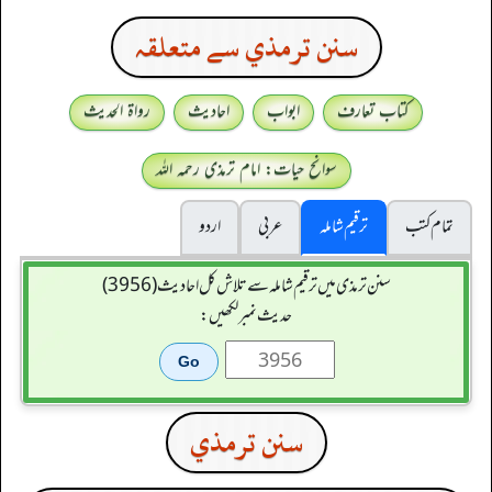
سنن ترمذي سے متعلقہ
کتاب تعارف
ابواب
احادیث
رواۃ الحدیث
سوانح حیات: امام ترمذی رحمہ اللہ
تمام کتب
ترقیم شاملہ
عربی
اردو
سنن ترمذی میں ترقیم شاملہ سے تلاش کل احادیث (3956)
حدیث نمبر لکھیں:
سنن ترمذي