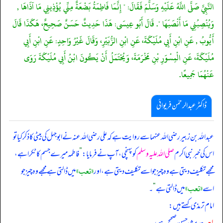
النَّبِيَّ صَلَّى اللَّهُ عَلَيْهِ وَسَلَّمَ فَقَالَ: " إِنَّمَا فَاطِمَةُ بَضْعَةٌ مِنِّي يُؤْذِينِي مَا آذَاهَا ,
وَيُنْصِبُنِي مَا أَنْصَبَهَا ". قَالَ أَبُو عِيسَى: هَذَا حَدِيثٌ حَسَنٌ صَحِيحٌ، هَكَذَا قَالَ
أَيُّوبُ , عَنِ ابْنِ أَبِي مُلَيْكَةَ، عَنِ ابْنِ الزُّبَيْرِ، وَقَالَ غَيْرُ وَاحِدٍ: عَنِ ابْنِ أَبِي
مُلَيْكَةَ، عَنِ الْمِسْوَرِ بْنِ مَخْرَمَةَ، وَيُحْتَمَلُ أَنْ يَكُونَ ابْنُ أَبِي مُلَيْكَةَ رَوَى
عَنْهُمَا جَمِيعًا.
ڈاکٹر عبدالرحمٰن فریوائی
عبداللہ بن زبیر رضی الله عنہما سے روایت ہے کہ
علی رضی الله عنہ نے ابوجہل کی بیٹی کا ذکر کیا تو
اس کی خبر نبی اکرم
صلی اللہ علیہ وسلم
کو پہنچی، آپ نے فرمایا:
”
فاطمہ میرے جسم کا ٹکرا ہے،
«تعب»
مجھے تکلیف دیتی ہے وہ چیز جو اسے تکلیف دیتی ہے، اور
میں ڈالتی ہے مجھے وہ چیز جو
«تعب»
اسے
میں ڈالتی ہے
“
۔
امام ترمذی کہتے ہیں:
۱-
یہ حدیث حسن صحیح ہے،