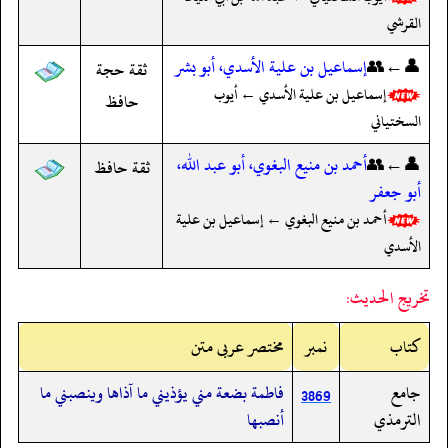
القرشي
👤←👥
إسماعيل بن علية الأسدي، أبو بشر
ثقة حجة
إسماعيل بن علية الأسدي ← أيوب
حافظ
السختياني
👤←👥
أحمد بن منيع البغوي، أبو عبد الله،
ثقة حافظ
أبو جعفر
أحمد بن منيع البغوي ← إسماعيل بن علية
الأسدي
تخريج الحديث:
کتاب
نمبر
مختصر عربی متن
جامع
فاطمة بضعة مني يؤذيني ما آذاها وينصبني ما
3869
الترمذي
أنصبها