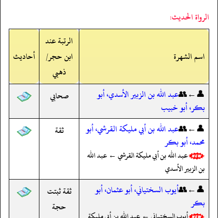
الرواة الحديث:
الرتبة عند
اسم الشهرة
ابن حجر/
أحاديث
ذهبي
👤←👥
عبد الله بن الزبير الأسدي، أبو
صحابي
بكر، أبو خبيب
👤←👥
عبد الله بن أبي مليكة القرشي، أبو
ثقة
محمد، أبو بكر
عبد الله بن أبي مليكة القرشي ← عبد الله
بن الزبير الأسدي
👤←👥
أيوب السختياني، أبو عثمان، أبو
ثقة ثبتت
بكر
حجة
أيوب السختياني ← عبد الله بن أبي مليكة