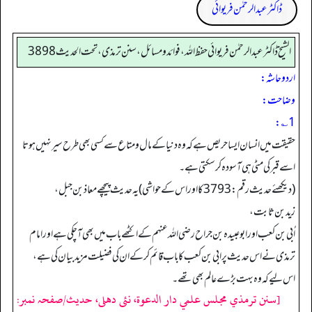
ڈاکٹر عبدالرحمٰن فریوائی
الشیخ ڈاکٹر عبد الرحمٰن فریوائی حفظ اللہ، فوائد و مسائل، سنن ترمذی، تحت الحديث 3898
اردو حاشہ:
وضاحت:
1؎:
حقیقت میں انسان ایسا حریص ہے کہ وہ دنیا کے مال و متاع سے کسی بھی طرح سیر نہیں ہوتا
اسے قبر کی مٹی ہی آسودہ کر سکتی ہے۔
(دیکھئے حدیث رقم:3793 کا اوراس کے حواشی) یہ حدیث پیچھے معاذ بن جبل،
زیدبن ثابت،
اُبی بن کعب اور ابوعبیدہ بن جراح رضی اللہ عنہم کے اکٹھے باب میں بھی آ چکی ہے اور امام
ترمذی نے اس حدیث پر ابی بن کعب کا باب قائم کر کے ان کی فضیلت مزید بیان کی ہے،
اس لیے کہ وہ بہت بڑے عالم بھی تھے۔
[سنن ترمذي مجلس علمي دار الدعوة، نئى دهلى، حدیث/صفحہ نمبر: