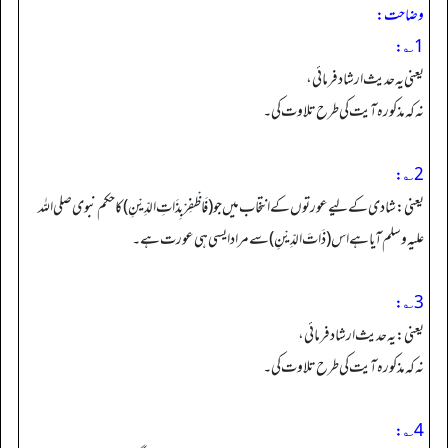
وضاحت:
1؎:
یعنی یہ حدیث ارشاد فرمائی،
نہ کہ مذکورہ آیت کی طرح تلاوت کی۔
2؎:
یعنی: شادی کے لیے عورتوں کے انتخاب میں جو (فَاظْفِرْبِذَاتِ الدِّیْنِ) کا حکم نبوی صلی اللہ
علیہ وسلم آیا ہے اس (ذَاتَ الدِّیْنِ) سے مراد ایسی ہی عورت ہے۔
3؎:
یعنی: یہ حدیث ارشاد فرمائی،
نہ کہ مذکورہ آیت کی طرح تلاوت کی۔
4؎: