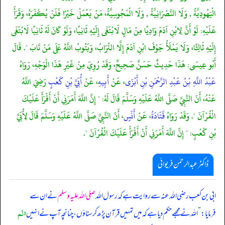
الْيَهُودِيَّةُ , وَلَا النَّصْرَانِيَّةُ , وَلَا الْمَجُوسِيَّةُ، مَنْ يَعْمَلْ خَيْرًا فَلَنْ يُكْفَرَهُ، وَقَرَأَ
عَلَيْهِ: لَوْ أَنَّ لِابْنِ آدَمَ وَادِيًا مِنْ مَالٍ لَابْتَغَى إِلَيْهِ ثَانِيًا، وَلَوْ كَانَ لَهُ ثَانِيًا لَابْتَغَى
إِلَيْهِ ثَالِثًا، وَلَا يَمْلَأُ جَوْفَ ابْنِ آدَمَ إِلَّا التُرَابُ، وَيَتُوبُ اللَّهُ عَلَى مَنْ تَابَ ". قَالَ
أَبُو عِيسَى: هَذَا حَدِيثٌ حَسَنٌ صَحِيحٌ، وَقَدْ رُوِيَ مِنْ غَيْرِ هَذَا الْوَجْهِ، رَوَاهُ
عَبْدُ اللَّهِ بْنُ عَبْدِ الرَّحْمَنِ بْنِ أَبْزَى
، عَنْ
أَبِيهِ
، عَنْ
أُبَيِّ بْنِ كَعْبٍ
رَضِيَ اللَّهُ
عَنْهُ، أَنّ النَّبِيَّ صَلَّى اللَّهُ عَلَيْهِ وَسَلَّمَ قَالَ لَهُ: " إِنَّ اللَّهَ أَمَرَنِي أَنْ أَقْرَأَ عَلَيْكَ
الْقُرْآنَ ". وَقَدْ رَوَاهُ
قَتَادَةُ
، عَنْ
أَنَسٍ
، أَنّ النَّبِيَّ صَلَّى اللَّهُ عَلَيْهِ وَسَلَّمَ قَالَ لِأُبَيِّ
بْنِ كَعْبٍ: " إِنَّ اللَّهَ أَمَرَنِي أَنْ أَقْرَأَ عَلَيْكَ الْقُرْآنَ ".
ڈاکٹر عبدالرحمٰن فریوائی
ابی بن کعب رضی الله عنہ سے روایت ہے کہ
رسول اللہ
صلی اللہ علیہ وسلم
نے ان سے
«لم
فرمایا:
”
اللہ نے مجھے حکم دیا ہے کہ میں تمہیں قرآن پڑھ کر سناؤں، چنانچہ آپ نے انہیں