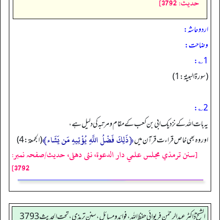
حدیث: 3792]
اردو حاشہ:
وضاحت:
1؎:
(سورۃ البینة: 1)
2؎:
یہ بات اللہ کے نزدیک ابی بن کعب کے مقام و مرتبہ کی دلیل ہے،
﴿ذَلِكَ فَضْلُ اللَّهِ يُؤْتِيهِ مَن يَشَاء﴾
اور وہ بھی خاص قراء ت قرآن میں
(الجمعة:4)
[سنن ترمذي مجلس علمي دار الدعوة، نئى دهلى، حدیث/صفحہ نمبر:
3792]
الشیخ ڈاکٹر عبد الرحمٰن فریوائی حفظ اللہ، فوائد و مسائل، سنن ترمذی، تحت الحديث 3793