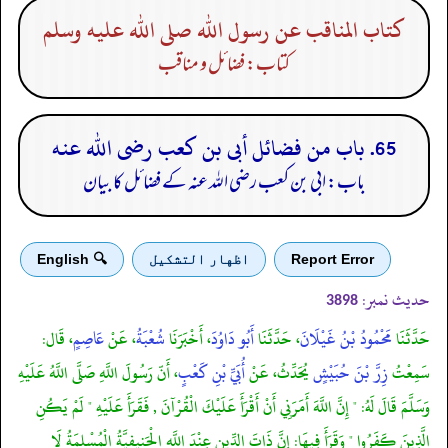
كتاب المناقب عن رسول الله صلى الله عليه وسلم
کتاب: فضائل و مناقب
65. باب من فضائل أبى بن كعب رضى الله عنه
باب: ابی بن کعب رضی الله عنہ کے فضائل کا بیان
Report Error
اظهار التشكيل
🔍 English
حدیث نمبر:
3898
حَدَّثَنَا
مَحْمُودُ بْنُ غَيْلَانَ
، حَدَّثَنَا
أَبُو دَاوُدَ
، أَخْبَرَنَا
شُعْبَةُ
، عَنْ
عَاصِمٍ
، قَال:
سَمِعْتُ
زِرَّ بْنَ حُبَيْشٍ
يُحَدِّثُ، عَنْ
أُبَيِّ بْنِ كَعْبٍ
، أَنّ رَسُولَ اللَّهِ صَلَّى اللَّهُ عَلَيْهِ
وَسَلَّمَ قَالَ لَهُ: " إِنَّ اللَّهَ أَمَرَنِي أَنْ أَقْرَأَ عَلَيْكَ الْقُرْآنَ , فَقَرَأَ عَلَيْهِ " لَمْ يَكُنِ
الَّذِينَ كَفَرُوا " وَقَرَأَ فِيهَا: إِنَّ ذَاتَ الدِّينِ عِنْدَ اللَّهِ الْحَنِيفِيَّةُ الْمُسْلِمَةُ لَا