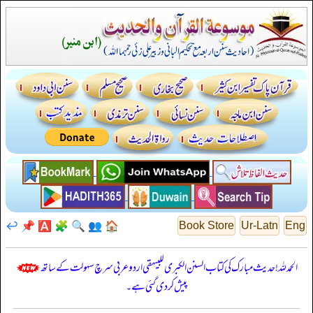
↩️
📌
🅰️
🧩
🔍
👥
🏠
Book Store
Ur-Latn
Eng
الحمدللہ! حدیث مبارک کی کتاب السنن الكبرى للبيهقي اردو عربی سرچ سہولت کے ساتھ
پیش کر دی گئی ہے۔