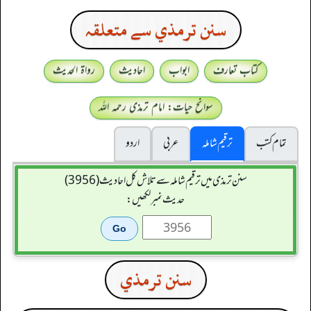
سنن ترمذي سے متعلقہ
کتاب تعارف
ابواب
احادیث
رواۃ الحدیث
سوانح حیات: امام ترمذی رحمہ اللہ
تمام کتب
ترقیم شاملہ
عربی
اردو
سنن ترمذی میں ترقیم شاملہ سے تلاش کل احادیث (3956)
حدیث نمبر لکھیں:
سنن ترمذي