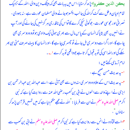
يكن الذين كفروا»
پڑھ کر سنایا، اس میں یہ بات بھی کہ بیشک دین والی، اللہ کے نزدیک
تمام ادیان وملل سے کٹ کر اللہ کی جانب یکسو ہو جانے والی مسلمان عورت ہے، نہ یہودی،
نصرانی اور مجوسی عورت، جو کوئی نیکی کرے گا تو اس کی ناقدری ہرگز نہیں کی جائے گی اور آپ
نے انہیں یہ بھی بتایا کہ انسان کے پاس مال سے بھری ہوئی ایک وادی ہو تو وہ دوسری بھی
چاہے گا، اور اگر اسے دوسری مل جائے تو تیسری چاہے گا، اور انسان کا پیٹ صرف مٹی ہی بھر
سکے گی اور اللہ اسی کی توبہ قبول کرتا ہے جو واقعی توبہ کرے
۱؎
۔
امام ترمذی کہتے ہیں:
۱-
یہ حدیث حسن صحیح ہے،
۲-
یہ حدیث اس کے علاوہ دوسری سندوں سے بھی آئی ہے، اسے عبداللہ بن عبدالرحمٰن بن
ابزی نے اپنے والد سے انہوں نے ابی بن کعب رضی الله عنہ سے روایت کیا ہے کہ نبی
اکرم
صلی اللہ علیہ وسلم
نے ان سے فرمایا:
”
اللہ نے مجھے حکم دیا ہے کہ میں تمہیں قرآن پڑھ کر
سناؤں
“
،
۳-
اسے قتادہ نے انس سے روایت کیا ہے کہ نبی اکرم
صلی اللہ علیہ وسلم
نے ابی بن کعب سے