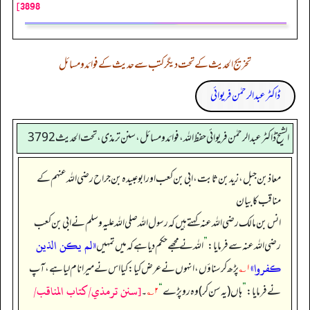
3898]
تخریج الحدیث کے تحت دیگر کتب سے حدیث کے فوائد و مسائل
ڈاکٹر عبدالرحمٰن فریوائی
الشیخ ڈاکٹر عبد الرحمٰن فریوائی حفظ اللہ، فوائد و مسائل، سنن ترمذی، تحت الحديث 3792
معاذ بن جبل، زید بن ثابت، ابی بن کعب اور ابوعبیدہ بن جراح رضی الله عنہم کے
مناقب کا بیان
انس بن مالک رضی الله عنہ کہتے ہیں کہ رسول اللہ صلی اللہ علیہ وسلم نے ابی بن کعب
«لم يكن الذين
رضی الله عنہ سے فرمایا:
”
اللہ نے مجھے حکم دیا ہے کہ میں تمہیں
كفروا»
۱؎
پڑھ کر سناؤں، انہوں نے عرض کیا: کیا اس نے میرا نام لیا ہے، آپ
[سنن ترمذي/كتاب المناقب/
نے فرمایا:
”
ہاں (یہ سن کر) وہ رو پڑے
“
۲؎
۔