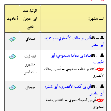
الرتبة عند
اسم الشهرة
ابن حجر/
أحاديث
ذهبي
👤←👥
أنس بن مالك الأنصاري، أبو حمزة،
صحابي
أبو النضر
👤←👥
قتادة بن دعامة السدوسي، أبو
ثقة ثبت
الخطاب
مشهور
قتادة بن دعامة السدوسي ← أنس بن مالك
بالتدليس
الأنصاري
👤←👥
أبي بن كعب الأنصاري، أبو المنذر،
صحابي
أبو الطفيل
أبي بن كعب الأنصاري ← قتادة بن دعامة
السدوسي