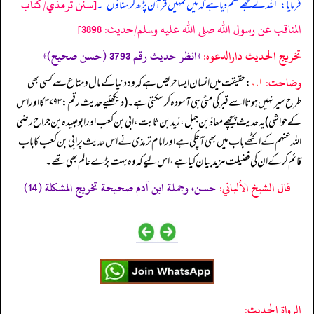
[سنن ترمذي/كتاب
فرمایا:
”
اللہ نے مجھے حکم دیا ہے کہ میں تمہیں قرآن پڑھ کر سناؤں
“
۔
المناقب عن رسول الله صلى الله عليه وسلم/حدیث: 3898]
تخریج الحدیث دارالدعوہ:
«انظر حدیث رقم 3793 (حسن صحیح)»
وضاحت:
۱؎
: حقیقت میں انسان ایسا حریص ہے کہ وہ دنیا کے مال و متاع سے کسی بھی
طرح سیر نہیں ہوتا اسے قبر کی مٹی ہی آسودہ کر سکتی ہے۔ (دیکھئیے حدیث رقم: ۳۷۹۳ کا اور اس
کے حواشی) یہ حدیث پیچھے معاذ بن جبل، زید بن ثابت، ابی بن کعب اور ابوعبیدہ بن جراح رضی
الله عنہم کے اکٹھے باب میں بھی آ چکی ہے اور امام ترمذی نے اس حدیث پر ابی بن کعب کا باب
قائم کر کے ان کی فضیلت مزید بیان کیا ہے، اس لیے کہ وہ بہت بڑے عالم بھی تھے۔
قال الشيخ الألباني:
حسن، وجملة ابن آدم صحيحة تخريج المشكلة (14)
الرواة الحديث: