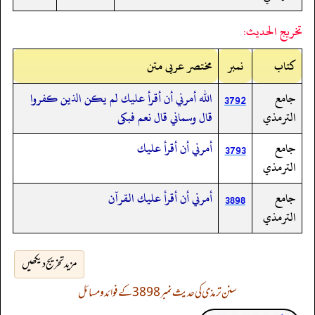
تخريج الحديث:
کتاب
نمبر
مختصر عربی متن
جامع
الله أمرني أن أقرأ عليك لم يكن الذين كفروا
3792
الترمذي
قال وسماني قال نعم فبكى
جامع
أمرني أن أقرأ عليك
3793
الترمذي
جامع
أمرني أن أقرأ عليك القرآن
3898
الترمذي
مزید تخریج دیکھیں
سنن ترمذی کی حدیث نمبر 3898 کے فوائد و مسائل