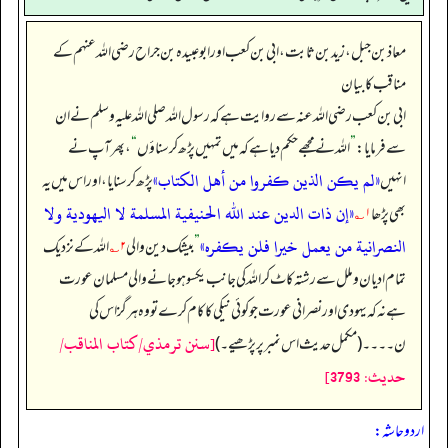
معاذ بن جبل، زید بن ثابت، ابی بن کعب اور ابوعبیدہ بن جراح رضی الله عنہم کے
مناقب کا بیان
ابی بن کعب رضی الله عنہ سے روایت ہے کہ رسول اللہ صلی اللہ علیہ وسلم نے ان
سے فرمایا:
”
اللہ نے مجھے حکم دیا ہے کہ میں تمہیں پڑھ کر سناؤں
“
، پھر آپ نے
«لم يكن الذين كفروا من أهل الكتاب»
انہیں
پڑھ کر سنایا، اور اس میں یہ
«إن ذات الدين عند الله الحنيفية المسلمة لا اليهودية ولا
بھی پڑھا
۱؎
النصرانية من يعمل خيرا فلن يكفره»
”
بیشک دین والی
۲؎
اللہ کے نزدیک
تمام ادیان و ملل سے رشتہ کاٹ کر اللہ کی جانب یکسو ہو جانے والی مسلمان عورت
ہے نہ کہ یہودی اور نصرانی عورت جو کوئی نیکی کا کام کرے تو وہ ہرگز اس کی
[سنن ترمذي/كتاب المناقب/
ن۔۔۔۔ (مکمل حدیث اس نمبر پر پڑھیے۔)
حدیث: 3793]
اردو حاشہ: