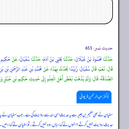
حدیث نمبر:
651
حَدَّثَنَا
مَحْمُودُ بْنُ غَيْلَانَ
، حَدَّثَنَا
يَحْيَى بْنُ آدَمَ
، حَدَّثَنَا
سُفْيَانُ
، عَنْ
حَكِيمِ بْ
قَالَ: نَعَمْ، قَالَ
سُفْيَانُ
:
زُبَيْدًا
يُحَدِّثُ بِهَذَا، عَنْ
مُحَمَّدِ بْنِ عَبْدِ الرَّحْمَنِ بْنِ يَزِ
الصَّدَقَةُ، قَالَ: وَلَمْ يَذْهَبْ بَعْضُ أَهْلِ الْعِلْمِ إِلَى حَدِيثِ حَكِيمِ بْنِ جُبَيْرٍ وَوَسَّعُوا 
ڈاکٹر عبدالرحمٰن فریوائی
سفیان نے بھی حکیم بن جبیر سے
یہ حدیث اسی سند سے روایت کی ہے۔ جب سفیان نے یہ حدیث
حدیث روایت نہیں کرتے؟ انہوں نے کہا: ہاں، وہ نہیں کرتے۔ تو سفیان نے کہا: میں نے اسے