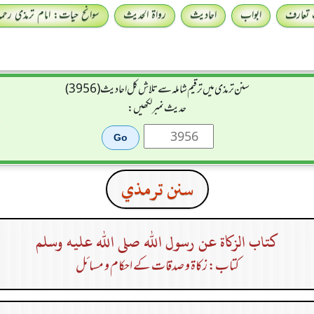
 تعارف
ابواب
احادیث
رواۃ الحدیث
سوانح حیات: امام ترمذی رحمہ 
سنن ترمذی میں ترقیم شاملہ سے تلاش کل احادیث (3956)
حدیث نمبر لکھیں:
سنن ترمذي
كتاب الزكاة عن رسول الله صلى الله عليه وسلم
کتاب: زکاۃ و صدقات کے احکام و مسائل