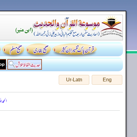
Ur-Latn
Eng
الحمد