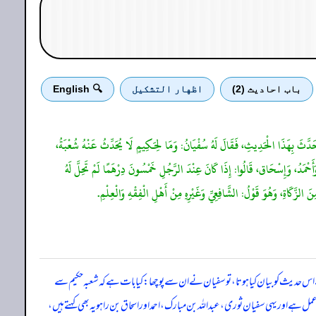
باب احادیث (2)
اظهار التشكيل
🔍 English
َّثَ بِهَذَا الْحَدِيثِ، فَقَالَ لَهُ سُفْيَانُ: وَمَا لِحَكِيمٍ لَا يُحَدِّثُ عَنْهُ شُعْبَةُ،
َأَحْمَدُ، وَإِسْحَاق، قَالُوا: إِذَا كَانَ عِنْدَ الرَّجُلِ خَمْسُونَ دِرْهَمًا لَمْ تَحِلَّ لَهُ
زَّكَاةِ، وَهُوَ قَوْلُ: الشَّافِعِيِّ وَغَيْرِهِ مِنْ أَهْلِ الْفِقْهِ وَالْعِلْمِ.
دیث کو بیان کیا ہوتا، تو سفیان نے ان سے پوچھا ـ: کیا بات ہے کہ شعبہ حکیم سے
ے اور یہی سفیان ثوری، عبداللہ بن مبارک، احمد اور اسحاق بن راہویہ بھی کہتے ہیں،