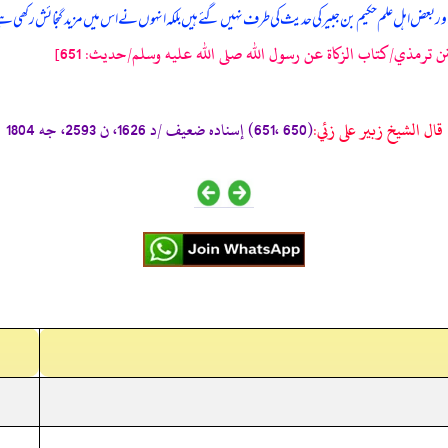
ور بعض اہل علم حکیم بن جبیر کی حدیث کی طرف نہیں گئے ہیں بلکہ انہوں نے اس میں مزید گنجائش رکھی 
 ترمذي/كتاب الزكاة عن رسول الله صلى الله عليه وسلم/حدیث: 651]
قال الشيخ زبير على زئي:
(650 ،651) إسناده ضعيف /د 1626، ن 2593، جه 1804