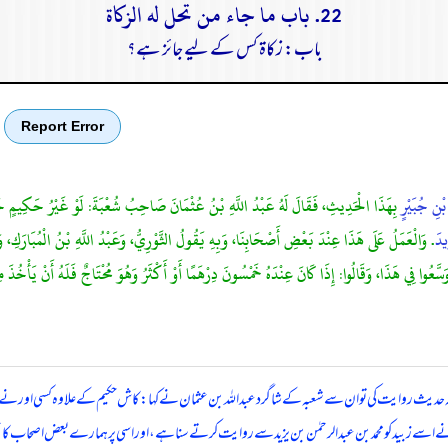
22. باب ما جاء من تحل له الزكاة
باب: زکاۃ کس کے لیے جائز ہے؟
Report Error
نِ جُبَيْرٍ
بِهَذَا الْحَدِيثِ، فَقَالَ لَهُ عَبْدُ اللَّهِ بْنُ عُثْمَانَ صَاحِبُ شُعْبَةَ: لَوْ غَيْرُ حَكِيمٍ حَد
يدَ
. وَالْعَمَلُ عَلَى هَذَا عِنْدَ بَعْضِ أَصْحَابِنَا، وَبِهِ يَقُولُ الثَّوْرِيُّ، وَعَبْدُ اللَّهِ بْنُ الْمُبَارَكِ، و
فِي هَذَا، وَقَالُوا: إِذَا كَانَ عِنْدَهُ خَمْسُونَ دِرْهَمًا أَوْ أَكْثَرُ وَهُوَ مُحْتَاجٌ فَلَهُ أَنْ يَأْخُذَ مِنَ ال
 روایت کی تو ان سے شعبہ کے شاگرد عبداللہ بن عثمان نے کہا: کاش حکیم کے علاوہ کسی اور نے اس ح
 زبید کو محمد بن عبدالرحمٰن بن یزید سے روایت کرتے سنا ہے، اور اسی پر ہمارے بعض اصحاب کا عمل ہ