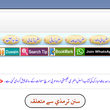
للہ! حدیث مبارک کی کتاب السنن الكبرى للبيهقي اردو عربی سرچ سہولت کے ساتھ پیش کر دی گئی ہے۔
سنن ترمذي سے متعلقہ