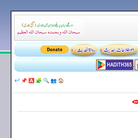
↩️
📌
🅰️
🧩
🔍
👥
🏠