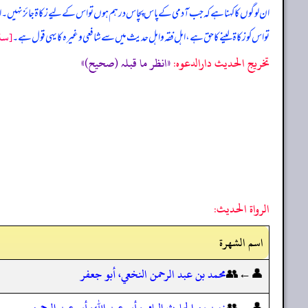
ان لوگوں کا کہنا ہے کہ جب آدمی کے پاس پچاس درہم ہوں تو اس کے لیے زکاۃ جائز نہیں۔ ا
[سنن
تو اس کو زکاۃ لینے کا حق ہے، اہل فقہ و اہل حدیث میں سے شافعی وغیرہ کا یہی قول ہے۔
تخریج الحدیث دارالدعوہ:
«انظر ما قبلہ (صحیح)»
الرواة الحديث:
اسم الشهرة
👤←👥
محمد بن عبد الرحمن النخعي، أبو جعفر
👤←👥
زبيد بن الحارث اليامي، أبو عبد الله، أبو عبد الرحمن