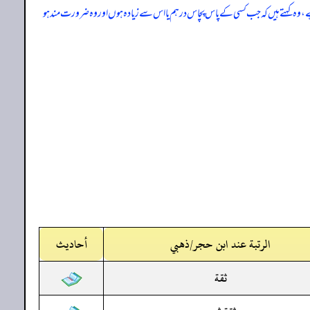
ہے، وہ کہتے ہیں کہ جب کسی کے پاس پچاس درہم یا اس سے زیادہ ہوں اور وہ ضرورت مند ہو
الرتبة عند ابن حجر/ذهبي
أحاديث
ثقة