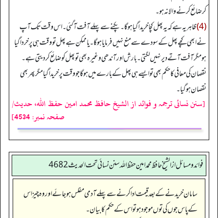
کر ضائع کرنے والا نہ ہو۔
(4)
ظاہر یہ ہے کہ یہ پھل کچا خریدا گیا ہو گا۔ پکنے سے پہلے آفت آ گئی۔ اس وقت تک آپ
نے ابھی کچے پھل کے سودے سے منع نہیں فرمایا ہو گا۔ یا ممکن ہے پھل تو وقت ہی پر خردا گیا
ہو مگر آفت آتے دیر نہیں لگتی۔ بارش اور آندھی وغیرہ بھی تو پھل کو ضائع کر دیتی ہے۔
نقصان کی معافی کا حکم بھی تو ایسے ہی پھل کے بارے میں ہو گا جو وقت پر خریدا گیا مگر پھر بھی
نقصان ہو گیا۔
[سنن نسائی ترجمہ و فوائد از الشیخ حافظ محمد امین حفظ اللہ، حدیث/
صفحہ نمبر: 4534]
فوائد ومسائل از الشيخ حافظ محمد امين حفظ الله سنن نسائي تحت الحديث4682
سامان خریدنے کے بعد قیمت ادا کرنے سے پہلے آدمی مفلس ہو جائے اور وہ چیز اس
کے پاس جوں کی توں موجود ہو تو اس کے حکم کا بیان۔