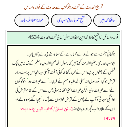
تخریج الحدیث کے تحت دیگر کتب سے حدیث کے فوائد و مسائل
حافظ محمد امین
الشیخ عمر فاروق سعیدی
مولانا عطا اللہ ساجد
فوائد ومسائل از الشيخ حافظ محمد امين حفظ الله سنن نسائي تحت الحديث4534
ناگہانی آفت سے ہونے والے خسارے کے معاوضے (بدلے) کا بیان۔
ابو سعید خدری رضی اللہ عنہ کہتے ہیں کہ رسول اللہ صلی اللہ علیہ وسلم کے زمانہ میں ایک
شخص کے پھلوں پر جسے اس نے خرید رکھا تھا کوئی آفت آ گئی، چنانچہ اس پر بہت سارا
قرض ہو گیا، تو رسول اللہ صلی اللہ علیہ وسلم نے فرمایا:
”
اسے خیرات دو
“
، تو لوگوں
نے اسے خیرات دی، لیکن خیرات اتنی اکٹھا نہ ہوئی جس سے اس کے تمام قرض کی
ادائیگی ہو جاتی تو آپ نے (اس کے قرض خواہوں سے) کہا:
”
جو پا گئے ہو وہ لے لو،
[سنن نسائي/كتاب البيوع/حدیث:
اس کے علاوہ اب کچھ اور دینا لینا نہ
4534]