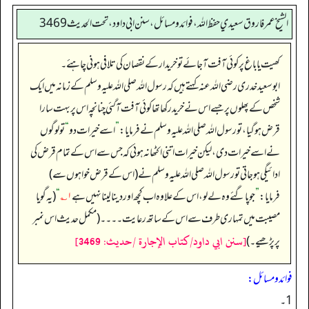
الشيخ عمر فاروق سعيدي حفظ الله، فوائد و مسائل، سنن ابي داود ، تحت الحديث 3469
کھیت یا باغ پر کوئی آفت آ جائے تو خریدار کے نقصان کی تلافی ہونی چاہئے۔
ابو سعید خدری رضی اللہ عنہ کہتے ہیں کہ رسول اللہ صلی اللہ علیہ وسلم کے زمانہ میں ایک
شخص کے پھلوں پر جسے اس نے خرید رکھا تھا کوئی آفت آ گئی چنانچہ اس پر بہت سارا
قرض ہو گیا، تو رسول اللہ صلی اللہ علیہ وسلم نے فرمایا:
”
اسے خیرات دو
“
تو لوگوں
نے اسے خیرات دی، لیکن خیرات اتنی اکٹھا نہ ہوئی کہ جس سے اس کے تمام قرض کی
ادائیگی ہو جاتی تو رسول اللہ صلی اللہ علیہ وسلم نے (اس کے قرض خواہوں سے)
فرمایا:
”
جو پا گئے وہ لے لو، اس کے علاوہ اب کچھ اور دینا لینا نہیں ہے
۱؎
“
(یہ گویا
مصیبت میں تمہاری طرف سے اس کے ساتھ رعایت ۔۔۔۔ (مکمل حدیث اس نمبر
[سنن ابي داود/كتاب الإجارة /حدیث: 3469]
پر پڑھیے۔)
فوائد ومسائل:
1۔