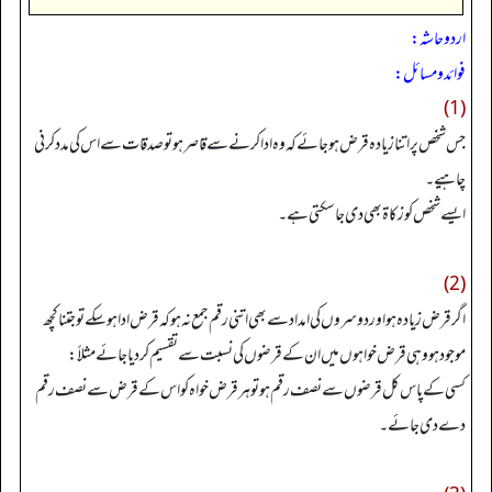
اردو حاشہ:
فوائد و مسائل:
(1)
جس شخص پر اتنا زیادہ قرض ہو جائے کہ وہ ادا کرنے سے قاصر ہو تو صدقات سے اس کی مدد کرنی
چاہیے۔
ایسے شخص کو زکاۃ بھی دی جا سکتی ہے۔
(2)
اگر قرض زیادہ ہو اور دوسروں کی امداد سے بھی اتنی رقم جمع نہ ہو کہ قرض ادا ہو سکے تو جتنا کچھ
موجود ہو وہی قرض خواہوں میں ان کے قرضوں کی نسبت سے تقسیم کر دیا جائے مثلاً:
کسی کے پاس کل قرضوں سے نصف رقم ہو تو ہر قرض خواہ کو اس کے قرض سے نصف رقم
دے دی جائے۔