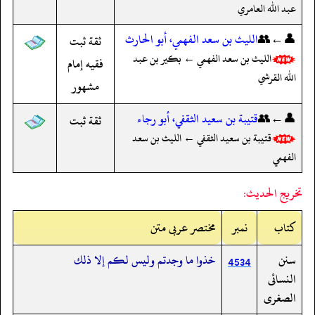
عبد الله العامري
👤←👥
الليث بن سعد الفهمي، أبو الحارث
ثقة ثبت
الليث بن سعد الفهمي ← بكير بن عبد
فقيه إمام
الله القرشي
مشهور
👤←👥
قتيبة بن سعيد الثقفي، أبو رجاء
ثقة ثبت
قتيبة بن سعيد الثقفي ← الليث بن سعد
الفهمي
تخريج الحديث:
کتاب
نمبر
مختصر عربی متن
سنن
خذوا ما وجدتم وليس لكم إلا ذلك
4534
النسائى
الصغرى