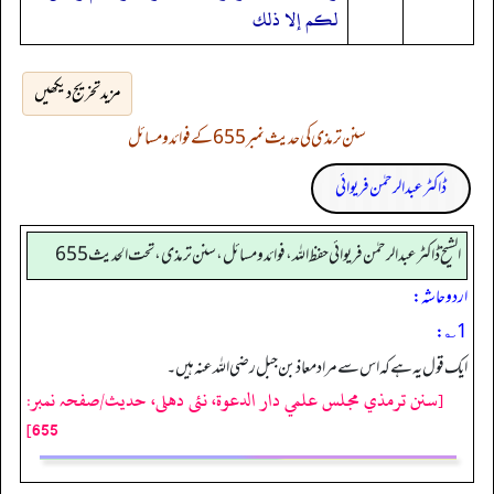
لكم إلا ذلك
مزید تخریج دیکھیں
سنن ترمذی کی حدیث نمبر 655 کے فوائد و مسائل
ڈاکٹر عبدالرحمٰن فریوائی
الشیخ ڈاکٹر عبد الرحمٰن فریوائی حفظ اللہ، فوائد و مسائل، سنن ترمذی، تحت الحديث 655
اردو حاشہ:
1؎:
ایک قول یہ ہے کہ اس سے مراد معاذ بن جبل رضی اللہ عنہ ہیں۔
[سنن ترمذي مجلس علمي دار الدعوة، نئى دهلى، حدیث/صفحہ نمبر:
655]