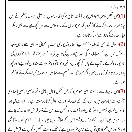
اردو حاشہ:
(1)
جس شخص کا خریدا ہوا پھل بوجہ آفت ضائع ہو گیا تھا، رسول اللہ صلی اللہ علیہ وسلم نے اس
پر نہ صرف صدقہ کرنے کا حکم دیا بلکہ موجود مال کے علاوہ اس سےمزید کچھ لینے سے بھی روک
دیا۔ حدیث کی رو سے ایسا کرنا جائز ہے۔
(2)
رسول اللہ صلی اللہ علیہ وسلم اپنے صحابہ بلکہ پوری امت پر انتہائی مہربان تھے۔ یہی وجہ
ہے کہ آپ ان کے معاملات کی اصلاح اور ان کی تدبیر فرماتے رہتے، فقراء اور محتاجوں کی
بھر پور مدد کرتے۔ آپ کے ہاں اگر کچھ مال وغیرہ ہوتا تو وہ ضرورت مندوں کو دیتے اور کچھ
پاس نہ ہوتا تو خوش حال صحابہ اکرم رضی اللہ عنہم سے تعاون اور صدقہ خیرات کرنے کا حکم
فرماتے۔
(3)
اس حدیث سے یہ مسئلہ بھی معلوم ہوا کہ جس شخص کا مال یا پھل وغیرہ کسی ارضی یا سماوی
آفت سے تباہ ہو جائیں، اس کے لیے بقدر ضرورت سوال کرنا درست ہے۔ اس سے زیادہ
کا سوال کرنا جائز نہیں، نیز کنگال اور آفت زدہ شخص سے اس کے ذمہ قرض کا مطالبہ کیا جائے
نہ اسے قید میں ڈالا جائے اور نہ ہمہ وقت اس کے تعاقب ہی میں رہا جائے۔ امام مالک، شافعی
اور جمہور اہل علم کا یہی قول ہے لیکن ضروری ہے کہ تنگ دست شخص لوگوں سے قرض لے