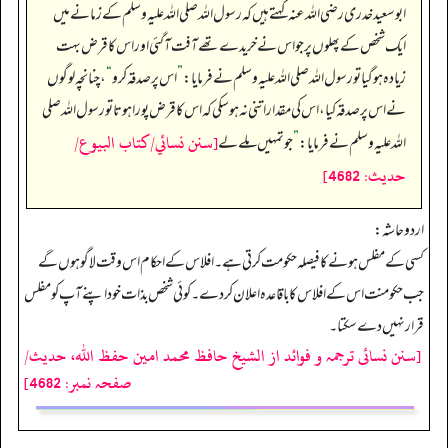
ابو سعید خدری رضی اللہ عنہ کہتے ہیں کہ رسول اللہ صلی اللہ علیہ وسلم کے زمانے میں
ایک شخص کے پھلوں پر جو اس نے خریدے تھے آفت آ گئی اور اس کا قرض بہت
زیادہ ہو گیا تو رسول اللہ صلی اللہ علیہ وسلم نے فرمایا:
”
اس پر صدقہ کرو
“
، چنانچہ لوگوں
نے اس پر صدقہ کیا، اس کی مقدار اتنی نہ ہو سکی کہ اس کا قرض پورا ہوتا تو رسول اللہ صلی
[سنن نسائي/كتاب البيوع/
اللہ علیہ وسلم نے فرمایا:
”
جو تمہیں ملے لے
حدیث: 4682]
اردو حاشہ:
کسی کے مفلس ہونے کا فیصلہ حکومت کرتی ہے۔ افلاس کے احکام اس وقت لاگو ہوں گے
جب حکومنت اس کے افلاس کا باقاعدہ اعلان کر دے۔ کوئی شخص بذات خود اپنے آپ کو مفلس
قرار نہیں دے سکتا۔
[سنن نسائی ترجمہ و فوائد از الشیخ حافظ محمد امین حفظ اللہ، حدیث/
صفحہ نمبر: 4682]