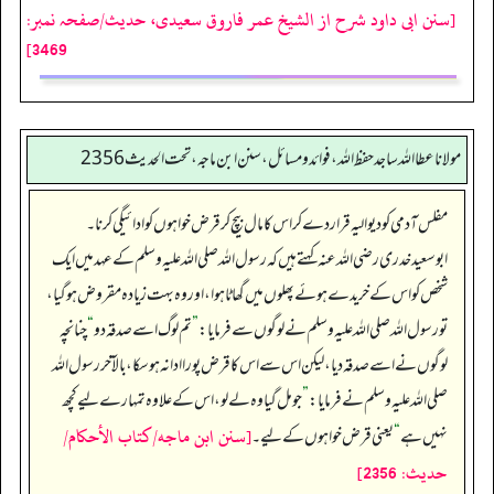
[سنن ابی داود شرح از الشیخ عمر فاروق سعیدی، حدیث/صفحہ نمبر:
3469]
مولانا عطا الله ساجد حفظ الله، فوائد و مسائل، سنن ابن ماجه، تحت الحديث2356
مفلس آدمی کو دیوالیہ قرار دے کر اس کا مال بیچ کر قرض خواہوں کو ادائیگی کرنا۔
ابو سعید خدری رضی اللہ عنہ کہتے ہیں کہ رسول اللہ صلی اللہ علیہ وسلم کے عہد میں ایک
شخص کو اس کے خریدے ہوئے پھلوں میں گھاٹا ہوا، اور وہ بہت زیادہ مقروض ہو گیا،
تو رسول اللہ صلی اللہ علیہ وسلم نے لوگوں سے فرمایا:
”
تم لوگ اسے صدقہ دو
“
چنانچہ
لوگوں نے اسے صدقہ دیا، لیکن اس سے اس کا قرض پورا ادا نہ ہو سکا، بالآخر رسول اللہ
صلی اللہ علیہ وسلم نے فرمایا:
”
جو مل گیا وہ لے لو، اس کے علاوہ تمہارے لیے کچھ
[سنن ابن ماجه/كتاب الأحكام/
نہیں ہے
“
یعنی قرض خواہوں کے لیے۔
حدیث: 2356]