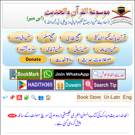
↩️
📌
🅰️
🧩
🔍
👥
🏠
Book Store
Ur-Latn
Eng
الحمدللہ! حدیث مبارک کی کتاب السنن الكبرى للبيهقي اردو عربی سرچ سہولت کے ساتھ
پیش کر دی گئی ہے۔