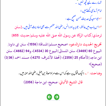
تمہارے لیے کچھ نہیں
“
۔
امام ترمذی کہتے ہیں:
۱-
ابوسعید کی حدیث حسن صحیح ہے،
[سنن
۲-
اس باب میں عائشہ، جویریہ اور انس رضی الله عنہم سے بھی احادیث آئی ہیں۔
ترمذي/كتاب الزكاة عن رسول الله صلى الله عليه وسلم/حدیث: 655]
تخریج الحدیث دارالدعوہ:
«صحیح مسلم/المساقاة (1556)، سنن ابی داود/
البیوع 60 (3469)، سنن النسائی/البیوع 30 (4534)، و94 (4682)، سنن
ابن ماجہ/الأحکام 25 (2356)، (تحفة الأشراف: 4270)، مسند احمد (3/36)
(صحیح)»
وضاحت:
۱؎
: ایک قول یہ ہے کہ اس سے مراد معاذ بن جبل رضی الله عنہ ہیں۔
قال الشيخ الألباني:
صحيح، ابن ماجة (2356)