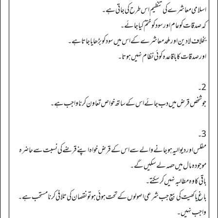
اسلامی معاشرے کی تنظیم اس طرح کی جاتی ہے۔
کہ صدقات کو عام اور سود کو ختم کیا جائے۔
بخلاف لادین اور ملحد معاشرے کے اس میں سود کو بڑھایا جاتا ہے۔
اور صدقات کا باقاعدہ کوئی نظام نہیں ہوتا۔
2۔
جو شخص قرض میں دب جائےاس کے ساتھ خواص تعاون کرنا واجب ہے۔
3۔
مفلس اور دیوالیہ ہوجانے والے سے اس کے قرض خواہ اپنے قرضے کی نسبت سے حاضرہ
موجودہ مال میں حصہ لے سکیں گے۔
باقی کا وہ مطالبہ نہیں کرسکتے۔
باغ یا کھیت کی بیع جب شرعی اصولوں کے تحت ہوئی ہو تو نقصان کی تلافی کرنا مستحب ہے۔
واجب نہیں۔