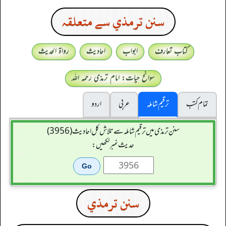
سنن ترمذي سے متعلقہ
کتاب تعارف
ابواب
احادیث
رواۃ الحدیث
سوانح حیات: امام ترمذی رحمہ اللہ
تمام کتب
ترقیم شاملہ
عربی
اردو
سنن ترمذی میں ترقیم شاملہ سے تلاش کل احادیث (3956)
حدیث نمبر لکھیں:
سنن ترمذي