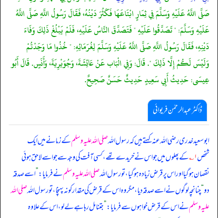
صَلَّى اللَّهُ عَلَيْهِ وَسَلَّمَ فِي ثِمَارٍ ابْتَاعَهَا فَكَثُرَ دَيْنُهُ، فَقَالَ رَسُولُ اللَّهِ صَلَّى اللَّهُ
عَلَيْهِ وَسَلَّمَ: " تَصَدَّقُوا عَلَيْهِ " فَتَصَدَّقَ النَّاسُ عَلَيْهِ، فَلَمْ يَبْلُغْ ذَلِكَ وَفَاءَ
دَيْنِهِ، فَقَالَ رَسُولُ اللَّهِ صَلَّى اللَّهُ عَلَيْهِ وَسَلَّمَ لِغُرَمَائِهِ: " خُذُوا مَا وَجَدْتُمْ
وَلَيْسَ لَكُمْ إِلَّا ذَلِكَ ". قَالَ: وَفِي الْبَاب عَنْ عَائِشَةَ، وَجُوَيْرِيَةَ، وَأَنَسٍ. قَالَ أَبُو
عِيسَى: حَدِيثُ أَبِي سَعِيدٍ حَدِيثٌ حَسَنٌ صَحِيحٌ.
ڈاکٹر عبدالرحمٰن فریوائی
ابو سعید خدری رضی الله عنہ کہتے ہیں کہ
رسول اللہ
صلی اللہ علیہ وسلم
کے زمانے میں ایک
شخص
۱؎
کے پھلوں میں جو اس نے خریدے تھے، کسی آفت کی وجہ سے جو اسے لاحق ہوئی
نقصان ہو گیا اور اس پر قرض زیادہ ہو گیا، تو رسول اللہ
صلی اللہ علیہ وسلم
نے فرمایا:
”
اسے صدقہ
دو
“
چنانچہ لوگوں نے اسے صدقہ دیا، مگر وہ اس کے قرض کی مقدار کو نہ پہنچا، تو رسول اللہ
صلی اللہ
علیہ وسلم
نے اس کے قرض خواہوں سے فرمایا:
”
جتنا مل رہا ہے لے لو، اس کے علاوہ