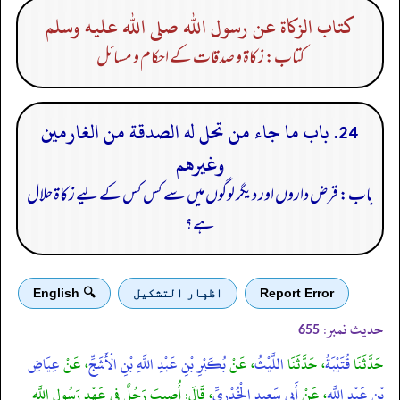
كتاب الزكاة عن رسول الله صلى الله عليه وسلم
کتاب: زکاۃ و صدقات کے احکام و مسائل
24. باب ما جاء من تحل له الصدقة من الغارمين
وغيرهم
باب: قرض داروں اور دیگر لوگوں میں سے کس کس کے لیے زکاۃ حلال
ہے؟
Report Error
اظهار التشكيل
🔍 English
حدیث نمبر:
655
حَدَّثَنَا
قُتَيْبَةُ
، حَدَّثَنَا
اللَّيْثُ
، عَنْ
بُكَيْرِ بْنِ عَبْدِ اللَّهِ بْنِ الْأَشَجِّ
، عَنْ
عِيَاضِ
بْنِ عَبْدِ اللَّهِ
، عَنْ
أَبِي سَعِيدٍ الْخُدْرِيِّ
، قَالَ: أُصِيبَ رَجُلٌ فِي عَهْدِ رَسُولِ اللَّهِ