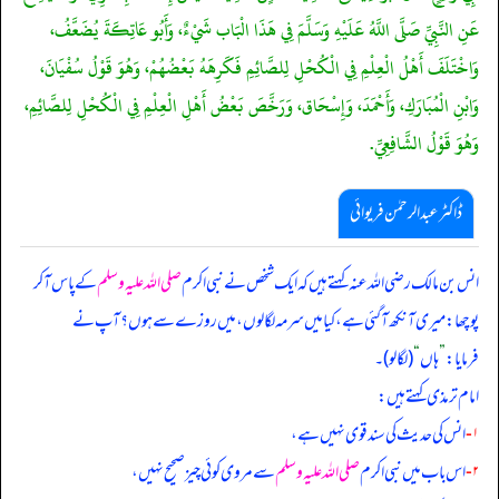
عَنِ النَّبِيِّ صَلَّى اللَّهُ عَلَيْهِ وَسَلَّمَ فِي هَذَا الْبَاب شَيْءٌ، وَأَبُو عَاتِكَةَ يُضَعَّفُ،
وَاخْتَلَفَ أَهْلُ الْعِلْمِ فِي الْكُحْلِ لِلصَّائِمِ فَكَرِهَهُ بَعْضُهُمْ، وَهُوَ قَوْلُ سُفْيَانَ،
وَابْنِ الْمُبَارَكِ، وَأَحْمَدَ، وَإِسْحَاق، وَرَخَّصَ بَعْضُ أَهْلِ الْعِلْمِ فِي الْكُحْلِ لِلصَّائِمِ،
وَهُوَ قَوْلُ الشَّافِعِيِّ.
ڈاکٹر عبدالرحمٰن فریوائی
انس بن مالک رضی الله عنہ کہتے ہیں کہ
ایک شخص نے نبی اکرم
صلی اللہ علیہ وسلم
کے پاس آ کر
پوچھا: میری آنکھ آ گئی ہے، کیا میں سرمہ لگا لوں، میں روزے سے ہوں؟ آپ نے
فرمایا:
”
ہاں
“
(لگا لو)۔
امام ترمذی کہتے ہیں:
۱-
انس کی حدیث کی سند قوی نہیں ہے،
۲-
اس باب میں نبی اکرم
صلی اللہ علیہ وسلم
سے مروی کوئی چیز صحیح نہیں،