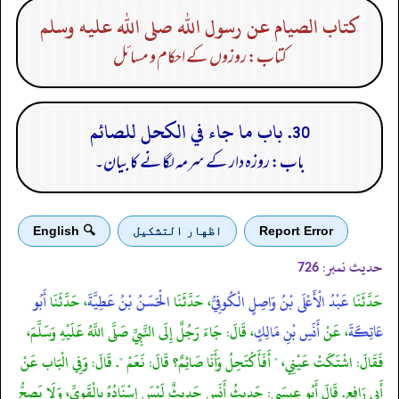
كتاب الصيام عن رسول الله صلى الله عليه وسلم
کتاب: روزوں کے احکام و مسائل
30. باب ما جاء في الكحل للصائم
باب: روزہ دار کے سرمہ لگانے کا بیان۔
Report Error
اظهار التشكيل
🔍 English
حدیث نمبر:
726
حَدَّثَنَا
عَبْدُ الْأَعْلَى بْنُ وَاصِلٍ الْكُوفِيُّ
، حَدَّثَنَا
الْحَسَنُ بْنُ عَطِيَّةَ
، حَدَّثَنَا
أَبُو
عَاتِكَةَ
، عَنْ
أَنَسِ بْنِ مَالِكٍ
، قَالَ: جَاءَ رَجُلٌ إِلَى النَّبِيِّ صَلَّى اللَّهُ عَلَيْهِ وَسَلَّمَ،
فَقَالَ: اشْتَكَتْ عَيْنِي، " أَفَأَكْتَحِلُ وَأَنَا صَائِمٌ؟ قَالَ: نَعَمْ ". قَالَ: وَفِي الْبَاب عَنْ
أَبِي رَافِعٍ. قَالَ أَبُو عِيسَى: حَدِيثُ أَنَسٍ حَدِيثٌ لَيْسَ إِسْنَادُهُ بِالْقَوِيِّ، وَلَا يَصِحُّ