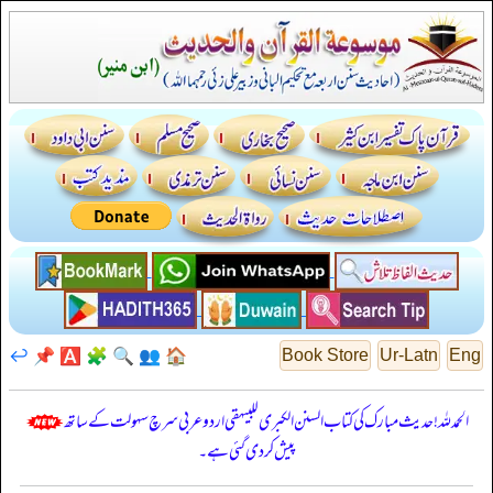
↩️
📌
🅰️
🧩
🔍
👥
🏠
Book Store
Ur-Latn
Eng
الحمدللہ! حدیث مبارک کی کتاب السنن الكبرى للبيهقي اردو عربی سرچ سہولت کے ساتھ
پیش کر دی گئی ہے۔