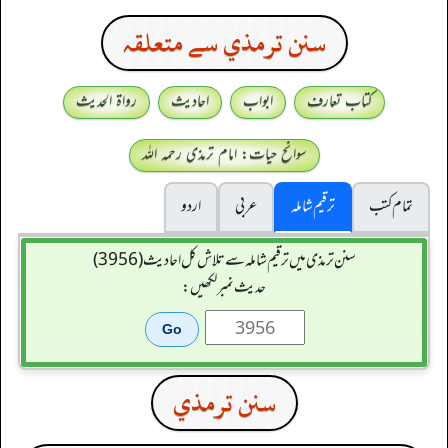
سنن ترمذي سے متعلقہ
کتاب تعارف
ابواب
احادیث
رواۃ الحدیث
سوانح حیات: امام ترمذی رحمہ اللہ
تمام کتب
ترقیم شاملہ
عربی
اردو
سنن ترمذی میں ترقیم شاملہ سے تلاش کل احادیث (3956)
حدیث نمبر لکھیں:
سنن ترمذي