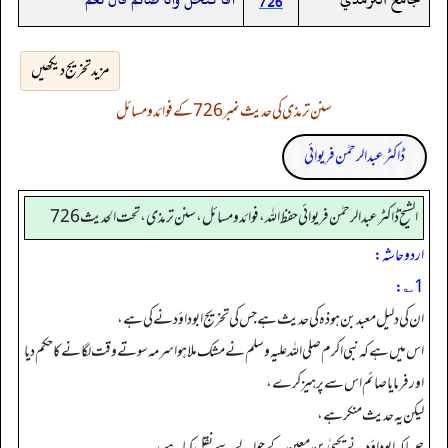
726
مزید تخریج دیکھیں
سنن ترمذی کی حدیث نمبر 726 کے فوائد و مسائل
ڈاکٹر عبدالرحمٰن فریوائی
الشیخ ڈاکٹر عبد الرحمٰن فریوائی حفظ اللہ، فوائد و مسائل، سنن ترمذی، تحت الحديث 726
اردو حاشہ:
1؎:
ان کی دلیل معبد بن ہوذہ کی حدیث ہے جس کی تخریج ابو داؤد نے کی ہے،
اس میں ہے کہ نبی اکرم صلی اللہ علیہ وسلم نے مشک ملا ہوا سرمہ سوتے وقت لگانے کا حکم دیا
اور فرمایا صائم اس سے پرہیز کرے،
لیکن یہ حدیث منکر ہے،
جیسا کہ ابوداؤد نے یحییٰ بن معین کے حوالے سے نقل کیا ہے،