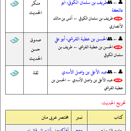
👤←👥
طريف بن سلمان الكوفي، أبو
منكر
عاتكة
الحديث
طريف بن سلمان الكوفي ← أنس بن مالك
الأنصاري
👤←👥
الحسن بن عطية القرشي، أبو علي
صدوق
الحسن بن عطية القرشي ← طريف بن
حسن
سلمان الكوفي
الحديث
👤←👥
عبد الأعلى بن واصل الأسدي
ثقة
عبد الأعلى بن واصل الأسدي ← الحسن بن
عطية القرشي
تخريج الحديث:
کتاب
نمبر
مختصر عربی متن
جامع الترمذي
أفأكتحل وأنا صائم قال نعم