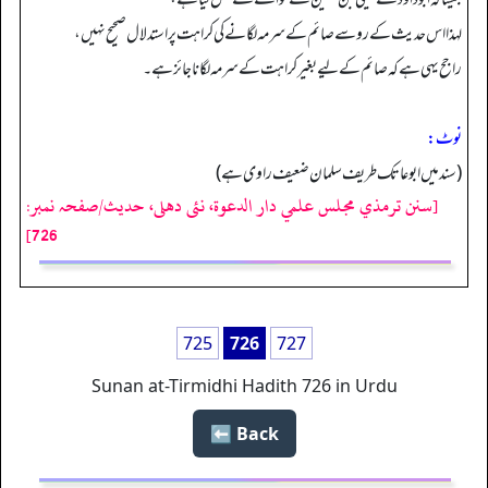
لہذا اس حدیث کے رو سے صائم کے سرمہ لگانے کی کراہت پر استدلال صحیح نہیں،
راجح یہی ہے کہ صائم کے لیے بغیر کراہت کے سرمہ لگانا جائز ہے۔
نوٹ:
(سند میں ابو عاتک طریف سلمان ضعیف راوی ہے)
[سنن ترمذي مجلس علمي دار الدعوة، نئى دهلى، حدیث/صفحہ نمبر:
726]
725
726
727
Sunan at-Tirmidhi Hadith 726 in Urdu
Back ⬅️