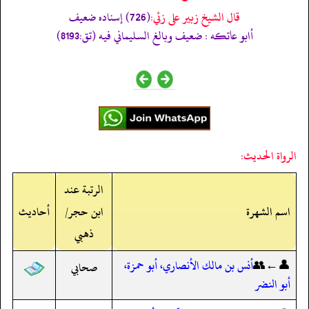
قال الشيخ زبير على زئي:
(726) إسناده ضعيف
أابو عاتكه : ضعيف وبالغ السليماني فيه (تق:8193)
الرواة الحديث:
الرتبة عند
اسم الشهرة
ابن حجر/
أحاديث
ذهبي
👤←👥
أنس بن مالك الأنصاري، أبو حمزة،
صحابي
أبو النضر