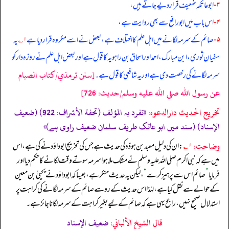
۳-
ابوعاتکہ ضعیف قرار دیے جاتے ہیں،
۴-
اس باب میں ابورافع سے بھی روایت ہے،
۵-
صائم کے سرمہ لگانے میں اہل علم کا اختلاف ہے، بعض نے اسے مکروہ قرار دیا ہے
۱؎
یہ
سفیان ثوری، ابن مبارک، احمد اور اسحاق بن راہویہ کا قول ہے اور بعض اہل علم نے روزہ دار کو
[سنن ترمذي/كتاب الصيام
سرمہ لگانے کی رخصت دی ہے اور یہ شافعی کا قول ہے۔
عن رسول الله صلى الله عليه وسلم/حدیث: 726]
تخریج الحدیث دارالدعوہ:
«تفرد بہ المؤلف (تحفة الأشراف: 922) (ضعیف
الإسناد) (سند میں ابو عاتک طریف سلمان ضعیف راوی ہے)»
وضاحت:
۱؎
: ان کی دلیل معبد بن ہوذہ کی حدیث ہے جس کی تخریج ابوداؤد نے کی ہے، اس
میں ہے کہ نبی اکرم صلی اللہ علیہ وسلم نے مشک ملا ہوا سرمہ سوتے وقت لگانے کا حکم دیا اور
فرمایا
”
صائم اس سے پرہیز کرے
“
، لیکن یہ حدیث منکر ہے، جیسا کہ ابوداؤد نے یحییٰ بن معین
کے حوالے سے نقل کیا ہے، لہٰذا اس حدیث کے رو سے صائم کے سرمہ لگانے کی کراہت پر
استدلال صحیح نہیں، راجح یہی ہے کہ صائم کے لیے بغیر کراہت کے سرمہ لگانا جائز ہے۔
قال الشيخ الألباني:
ضعيف الإسناد