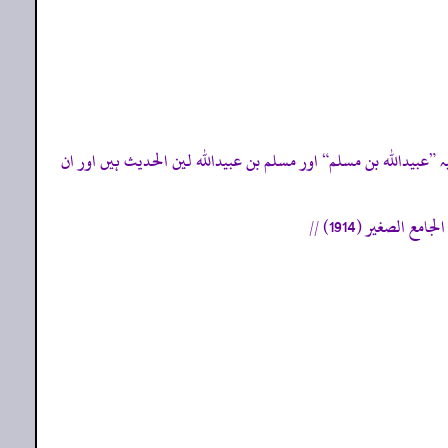
لم بن عبیداللہ، عن أبیہ ”عبیداللہ بن مسلم“ اور مسلم بن عبیداللہ لین الحدیث ہیں اور ان