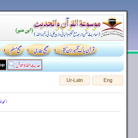
Ur-Latn
Eng
الحمد