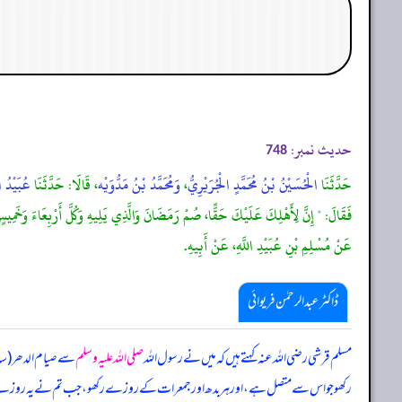
حدیث نمبر:
748
حَدَّثَنَا
الْحُسَيْنُ بْنُ مُحَمَّدٍ الْجُرَيْرِيُّ
،
وَمُحَمَّدُ بْنُ مَدُّوَيْه
، قَالَا: حَدَّثَنَا
عُبَيْدُ 
فَقَالَ: " إِنَّ لِأَهْلِكَ عَلَيْكَ حَقًّا، صُمْ رَمَضَانَ وَالَّذِي يَلِيهِ وَكُلَّ أَرْبِعَاءَ و
عَنْ مُسْلِمِ بْنِ عُبَيْدِ اللَّهِ، عَنْ أَبِيهِ.
ڈاکٹر عبدالرحمٰن فریوائی
مسلم قرشی رضی الله عنہ کہتے ہیں کہ
میں نے رسول اللہ
صلی اللہ علیہ وسلم
سے صیام الدھر (سا
رکھو جو اس سے متصل ہے، اور ہر بدھ اور جمعرات کے روزے رکھو، جب تم نے یہ روزے رکھ ل