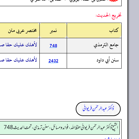
تخريج الحديث:
کتاب
نمبر
مختصر عربی متن
جامع الترمذي
لأهلك عليك حقا صم ر
748
سنن أبي داود
لأهلك عليك حقا صم ر
2432
ڈاکٹر عبدالرحمٰن فریوائی
الشیخ ڈاکٹر عبد الرحمٰن فریوائی حفظ اللہ، فوائد و مسائل، سنن ترمذی، تحت الحديث 748