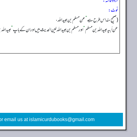
اردو حاشہ:
نوٹ:
(صحیح سند اس طرح ہے
”
عن مسلم بن عبیداللہ،
عن أبیہ عبیداللہ بن مسلم
“
اور مسلم بن عبیداللہ لین الحدیث ہیں اور ان کے باپ
”
عبیداللہ
or email us at islamicurdubooks@gmail.com