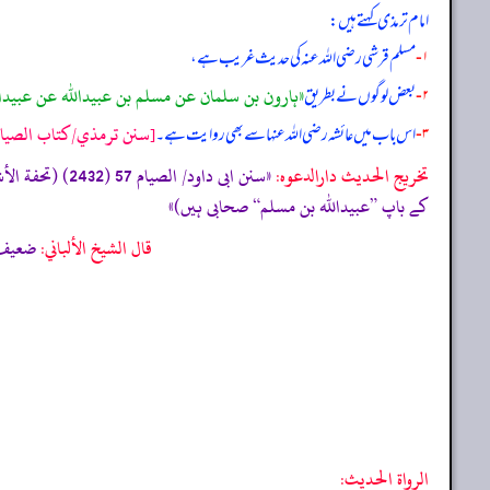
امام ترمذی کہتے ہیں:
۱-
مسلم قرشی رضی الله عنہ کی حدیث غریب ہے،
«ہارون بن سلمان عن مسلم بن عبیداللہ عن عبیدا
۲-
بعض لوگوں نے بطریق
[سنن ترمذي/كتاب الصيام ع
۳-
اس باب میں عائشہ رضی الله عنہا سے بھی روایت ہے۔
تخریج الحدیث دارالدعوہ:
کے باپ ”عبیداللہ بن مسلم“ صحابی ہیں)»
قال الشيخ الألباني:
ضعيف، ضعيف أبي داود (420
الرواة الحديث: