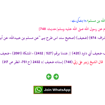
للہ بن مسلم»
روایت کی ہے،
ن رسول الله صلى الله عليه وسلم/حدیث: 748]
«سنن ابی داود/ الصیام 57 (2432) (تحفة الأشراف: 974) (ضعیف) (صحیح سند اس طرح ہے ”عن مس
) // عندنا برقم (527 / 2432) ، المشكاة (2061) ، ضعيف الجامع الصغير (1914) //
قال الشيخ زبير على زئي:
(748) إسناده ضعيف /د 2432 (ح 751، انظر ص 317)