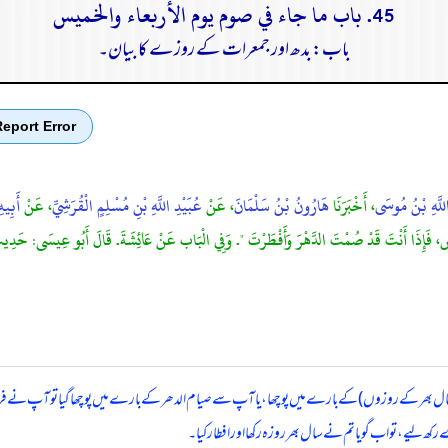
45. باب ما جاء في صوم يوم الأربعاء والخميس
باب: بدھ اور جمعرات کے روزے کا بیان۔
eport Error
اللَّهِ بْنُ مُوسَى
، أَخْبَرَنَا
هَارُونُ بْنُ سَلْمَانَ
، عَنْ
عُبَيْدِ اللَّهِ بْنِ مُسْلِمٍ الْقُرَشِيِّ
، عَنْ
أَبِيهِ
َخَمِيسٍ، فَإِذَا أَنْتَ قَدْ صُمْتَ الدَّهْرَ وَأَفْطَرْتَ ". وَفِي الْبَاب عَنْ عَائِشَةَ. قَالَ أَبُو عِيسَى: 
ل بھر کے روزوں) کے بارے میں پوچھا، یا آپ سے صیام الدھر کے بارے میں پوچھا گیا تو آپ نے فرم
یے، تو اب گویا تم نے سال بھر روزہ رکھا اور افطار کیا۔