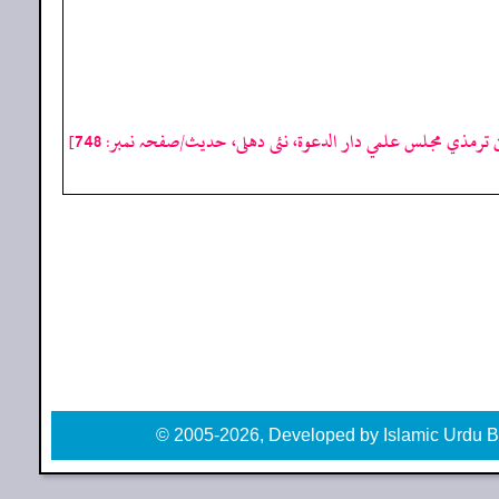
ترمذي مجلس علمي دار الدعوة، نئى دهلى، حدیث/صفحہ نمبر: 748]
© 2005-2026, Developed by Islamic Urdu B