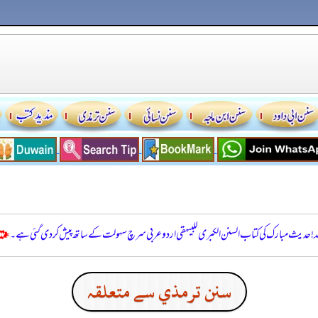
للہ! حدیث مبارک کی کتاب السنن الكبرى للبيهقي اردو عربی سرچ سہولت کے ساتھ پیش کر دی گئی ہے۔
سنن ترمذي سے متعلقہ