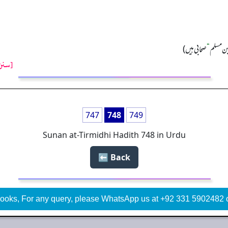
 بن مسلم
“
صحابی ہیں)
[سنن 
747
748
749
Sunan at-Tirmidhi Hadith 748 in Urdu
Back ⬅️
ooks, For any query, please WhatsApp us at +92 331 5902482 