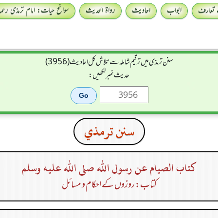
 تعارف
ابواب
احادیث
رواۃ الحدیث
سوانح حیات: امام ترمذی رحمہ 
سنن ترمذی میں ترقیم شاملہ سے تلاش کل احادیث (3956)
حدیث نمبر لکھیں:
سنن ترمذي
كتاب الصيام عن رسول الله صلى الله عليه وسلم
کتاب: روزوں کے احکام و مسائل