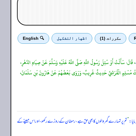
R
مكررات (1)
اظهار التشكيل
🔍 English
، قَالَ: سَأَلْتُ أَوْ سُئِلَ رَسُولُ اللَّهِ صَلَّى اللَّهُ عَلَيْهِ وَسَلَّمَ عَنْ صِيَامِ الدَّهْرِ،
حَدِيثُ مُسْلِمٍ الْقُرَشِيِّ حَدِيثٌ غَرِيبٌ، وَرَوَى بَعْضُهُمْ عَنْ هَارُونَ بْنِ سَلْمَانَ،
ایا:
”
تم پر تمہارے گھر والوں کا بھی حق ہے، رمضان کے روزے رکھو، اور اس مہینے کے