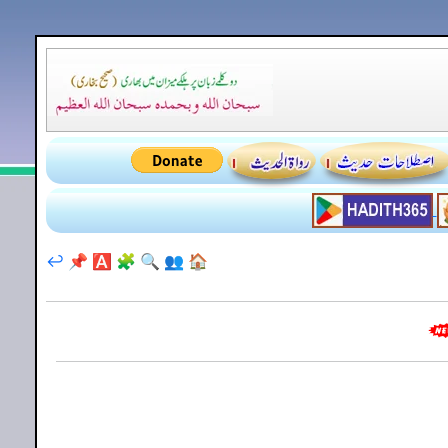
↩️
📌
🅰️
🧩
🔍
👥
🏠