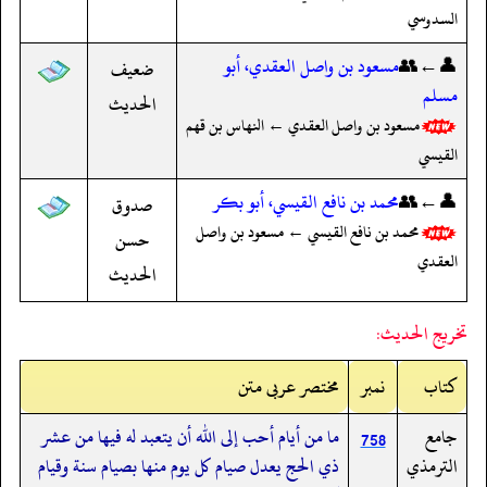
السدوسي
👤←👥
مسعود بن واصل العقدي، أبو
ضعيف
مسلم
الحديث
مسعود بن واصل العقدي ← النهاس بن قهم
القيسي
👤←👥
محمد بن نافع القيسي، أبو بكر
صدوق
محمد بن نافع القيسي ← مسعود بن واصل
حسن
العقدي
الحديث
تخريج الحديث:
کتاب
نمبر
مختصر عربی متن
جامع
ما من أيام أحب إلى الله أن يتعبد له فيها من عشر
758
الترمذي
ذي الحج يعدل صيام كل يوم منها بصيام سنة وقيام