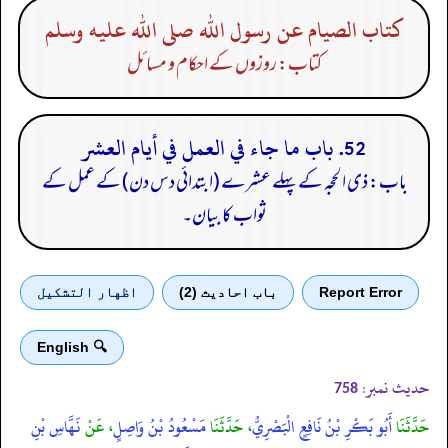
كتاب الصيام عن رسول الله صلى الله عليه وسلم
کتاب: روزوں کے احکام و مسائل
52. باب ما جاء في العمل في أيام العشر
باب: ذی الحجہ کے پہلے عشرے (ابتدائی دس دن) کے عمل کے
ثواب کا بیان۔
Report Error
باب احادیث (2)
اظهار التشكيل
🔍 English
حدیث نمبر:
758
حَدَّثَنَا
أَبُو بَكْرِ بْنُ نَافِعٍ الْبَصْرِيُّ
، حَدَّثَنَا
مَسْعُودُ بْنُ وَاصِلٍ
، عَنْ
نَهَّاسِ بْنِ