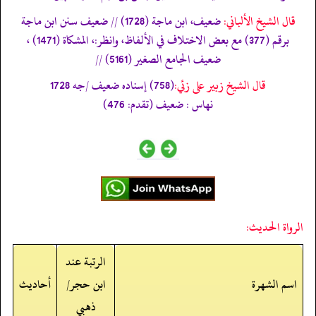
قال الشيخ الألباني:
ضعيف، ابن ماجة (1728) // ضعيف سنن ابن ماجة
برقم (377) مع بعض الاختلاف في الألفاظ، وانظر:، المشكاة (1471) ،
ضعيف الجامع الصغير (5161) //
قال الشيخ زبير على زئي:
(758) إسناده ضعيف /جه 1728
نھاس : ضعيف (تقدم: 476)
الرواة الحديث:
الرتبة عند
اسم الشهرة
ابن حجر/
أحاديث
ذهبي