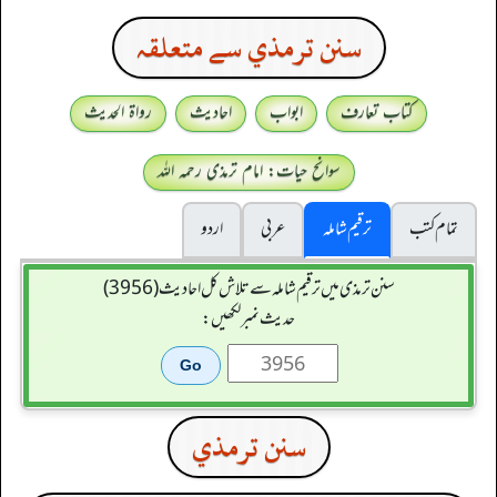
سنن ترمذي سے متعلقہ
کتاب تعارف
ابواب
احادیث
رواۃ الحدیث
سوانح حیات: امام ترمذی رحمہ اللہ
تمام کتب
ترقیم شاملہ
عربی
اردو
سنن ترمذی میں ترقیم شاملہ سے تلاش کل احادیث (3956)
حدیث نمبر لکھیں:
سنن ترمذي