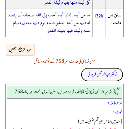
كل ليلة منها بقيام ليلة القدر
سنن ابن
ما من أيام الدنيا أيام أحب إلى الله سبحانه أن يتعبد
1728
ماجه
له فيها من أيام العشر صيام يوم فيها ليعدل صيام
سنة وليلة فيها بليلة القدر
مزید تخریج دیکھیں
سنن ترمذی کی حدیث نمبر 758 کے فوائد و مسائل
ڈاکٹر عبدالرحمٰن فریوائی
الشیخ ڈاکٹر عبد الرحمٰن فریوائی حفظ اللہ، فوائد و مسائل، سنن ترمذی، تحت الحديث 758
اردو حاشہ:
نوٹ:
(سند میں نہاس بن قہم ضعیف ہیں)