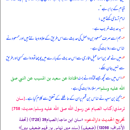
قیام کے برابر ہے
“
۔
امام ترمذی کہتے ہیں:
۱-
یہ حدیث غریب ہے،
۲-
ہم اسے صرف مسعود بن واصل کی حدیث سے اس طریق کے علاوہ جانتے ہیں اور مسعود نے
نہّاس سے روایت کی ہے،
۳-
میں نے محمد بن اسماعیل بخاری سے اس حدیث کے بارے میں پوچھا تو وہ اسے کسی اور طریق
سے نہیں جان سکے،
«قتادة عن سعيد بن المسيب عن النبي صلى
۴-
اس میں سے کچھ جسے قتادہ نے بسند
الله عليه وسلم»
مرسلا روایت کی ہے،
[سنن
۴-
یحییٰ بن سعید نے نہاس بن قہم پر ان کے حافظے کے تعلق سے کلام کیا ہے۔
ترمذي/كتاب الصيام عن رسول الله صلى الله عليه وسلم/حدیث: 758]
تخریج الحدیث دارالدعوہ:
«سنن ابن ماجہ/الصیام39 (1728) (تحفة
الأشراف: 13098) (ضعیف) (سند میں نہاس بن قہم ضعیف ہیں)»