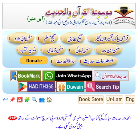
↩️
📌
🅰️
🧩
🔍
👥
🏠
Book Store
Ur-Latn
Eng
الحمدللہ! حدیث مبارک کی کتاب السنن الكبرى للبيهقي اردو عربی سرچ سہولت کے ساتھ
پیش کر دی گئی ہے۔