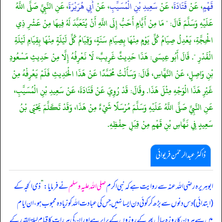
قَهْمٍ
، عَنْ
قَتَادَةَ
، عَنْ
سَعِيدِ بْنِ الْمُسَيِّبِ
، عَنْ
أَبِي هُرَيْرَةَ
، عَنِ النَّبِيِّ صَلَّى اللَّهُ
عَلَيْهِ وَسَلَّمَ قَالَ: " مَا مِنْ أَيَّامٍ أَحَبُّ إِلَى اللَّهِ أَنْ يُتَعَبَّدَ لَهُ فِيهَا مِنْ عَشْرِ ذِي
الْحِجَّةِ، يَعْدِلُ صِيَامُ كُلِّ يَوْمٍ مِنْهَا بِصِيَامِ سَنَةٍ، وَقِيَامُ كُلِّ لَيْلَةٍ مِنْهَا بِقِيَامِ لَيْلَةِ
الْقَدْرِ ". قَالَ أَبُو عِيسَى: هَذَا حَدِيثٌ غَرِيبٌ، لَا نَعْرِفُهُ إِلَّا مِنْ حَدِيثِ مَسْعُودِ
بْنِ وَاصِلٍ، عَنْ النَّهَّاسِ، قَالَ: وَسَأَلْتُ مُحَمَّدًا عَنْ هَذَا الْحَدِيثِ فَلَمْ يَعْرِفْهُ مِنْ
غَيْرِ هَذَا الْوَجْهِ مِثْلَ هَذَا. وقَالَ: قَدْ رُوِيَ عَنْ قَتَادَةَ، عَنْ سَعِيدِ بْنِ الْمُسَيَّبِ،
عَنِ النَّبِيِّ صَلَّى اللَّهُ عَلَيْهِ وَسَلَّمَ مُرْسَلًا شَيْءٌ مِنْ هَذَا، وَقَدْ تَكَلَّمَ يَحْيَى بْنُ
سَعِيدٍ فِي نَهَّاسِ بْنِ قَهْمٍ مِنْ قِبَلِ حِفْظِهِ.
ڈاکٹر عبدالرحمٰن فریوائی
ابوہریرہ رضی الله عنہ سے روایت ہے کہ
نبی اکرم
صلی اللہ علیہ وسلم
نے فرمایا:
”
ذی الحجہ کے
(ابتدائی) دس دنوں سے بڑھ کر کوئی دن ایسا نہیں جس کی عبادت اللہ کو زیادہ محبوب ہو، ان ایام
میں سے ہر دن کا روزہ سال بھر کے روزوں کے برابر ہے اور ان کی ہر رات کا قیام لیلۃ القدر کے