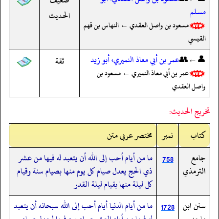
مسلم
الحديث
مسعود بن واصل العقدي ← النهاس بن قهم
القيسي
👤←👥
عمر بن أبي معاذ النميري، أبو زيد
ثقة
عمر بن أبي معاذ النميري ← مسعود بن
واصل العقدي
تخريج الحديث:
کتاب
نمبر
مختصر عربی متن
جامع
ما من أيام أحب إلى الله أن يتعبد له فيها من عشر
758
الترمذي
ذي الحج يعدل صيام كل يوم منها بصيام سنة وقيام
كل ليلة منها بقيام ليلة القدر
سنن ابن
ما من أيام الدنيا أيام أحب إلى الله سبحانه أن يتعبد
1728
ماجه
له فيها من أيام العشر صيام يوم فيها ليعدل صيام