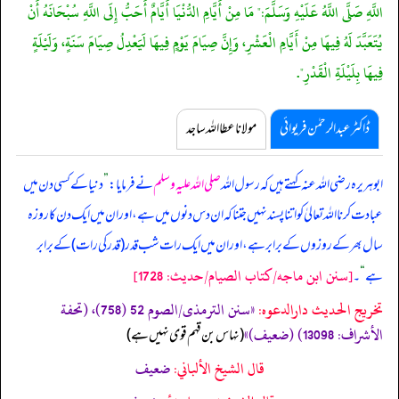
اللَّهِ صَلَّى اللَّهُ عَلَيْهِ وَسَلَّمَ:" مَا مِنْ أَيَّامِ الدُّنْيَا أَيَّامٌ أَحَبُّ إِلَى اللَّهِ سُبْحَانَهُ أَنْ
يُتَعَبَّدَ لَهُ فِيهَا مِنْ أَيَّامِ الْعَشْرِ، وَإِنَّ صِيَامَ يَوْمٍ فِيهَا لَيَعْدِلُ صِيَامَ سَنَةٍ، وَلَيْلَةٍ
فِيهَا بِلَيْلَةِ الْقَدْرِ".
ڈاکٹر عبدالرحمٰن فریوائی
مولانا عطا اللہ ساجد
ابوہریرہ رضی اللہ عنہ کہتے ہیں کہ
رسول اللہ
صلی اللہ علیہ وسلم
نے فرمایا:
”
دنیا کے کسی دن میں
عبادت کرنا اللہ تعالیٰ کو اتنا پسند نہیں جتنا کہ ان دس دنوں میں ہے، اور ان میں ایک دن کا روزہ
سال بھر کے روزوں کے برابر ہے، اور ان میں ایک رات شب قدر (قدر کی رات) کے برابر
[سنن ابن ماجه/كتاب الصيام/حدیث: 1728]
ہے
“
۔
تخریج الحدیث دارالدعوہ:
«‏‏‏‏سنن الترمذی/الصوم 52 (758)، (تحفة
الأشراف: 13098) (ضعیف)»
‏‏‏‏ (نہاس بن قہم قوی نہیں ہے)
قال الشيخ الألباني:
ضعيف