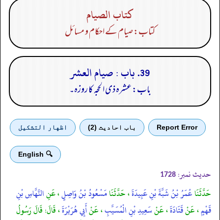
كتاب الصيام
کتاب: صیام کے احکام و مسائل
39. باب : صيام العشر
باب: عشرہ ذی الحجہ کا روزہ۔
Report Error
باب احادیث (2)
اظهار التشكيل
🔍 English
حدیث نمبر:
1728
حَدَّثَنَا
عُمَرُ بْنُ شَبَّةَ بْنِ عَبِيدَةَ
، حَدَّثَنَا
مَسْعُودُ بْنُ وَاصِلٍ
، عَنِ
النَّهَّاسِ بْنِ
قَهْمٍ
، عَنْ
قَتَادَةَ
، عَنْ
سَعِيدِ بْنِ الْمُسَيَّبِ
، عَنْ
أَبِي هُرَيْرَةَ
، قَالَ: قَالَ رَسُولُ