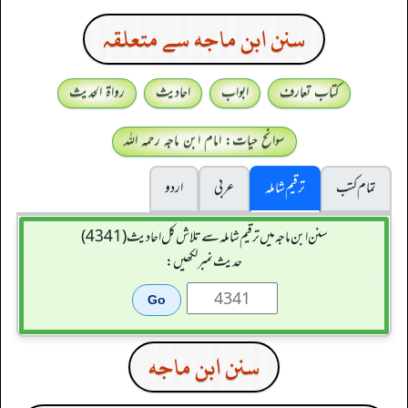
سنن ابن ماجه سے متعلقہ
کتاب تعارف
ابواب
احادیث
رواۃ الحدیث
سوانح حیات: امام ابن ماجہ رحمہ اللہ
تمام کتب
ترقیم شاملہ
عربی
اردو
سنن ابن ماجہ میں ترقیم شاملہ سے تلاش کل احادیث (4341)
حدیث نمبر لکھیں:
سنن ابن ماجه