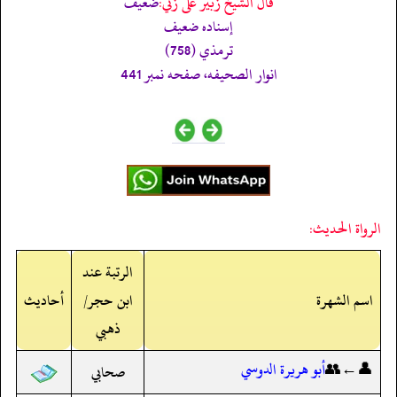
قال الشيخ زبير على زئي:
ضعيف
إسناده ضعيف
ترمذي (758)
انوار الصحيفه، صفحه نمبر 441
الرواة الحديث:
الرتبة عند
اسم الشهرة
ابن حجر/
أحاديث
ذهبي
👤←👥
أبو هريرة الدوسي
صحابي