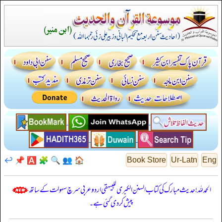
↩️
📌
🅰️
🧩
🔍
👥
🏠
Book Store
Ur-Latn
Eng
الحمدللہ! حدیث مبارک کی کتاب السنن الكبرى للبيهقي اردو عربی سرچ سہولت کے ساتھ
پیش کر دی گئی ہے۔