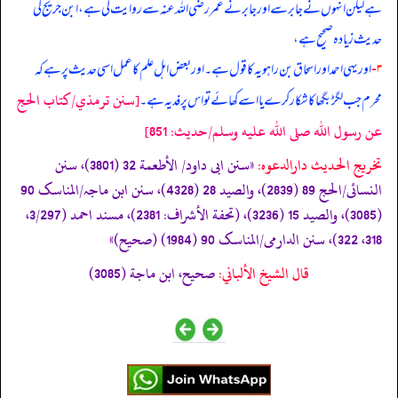
ہے لیکن انہوں نے جابر سے اور جابر نے عمر رضی الله عنہ سے روایت کی ہے، ابن جریج کی
حدیث زیادہ صحیح ہے،
۳-
اور یہی احمد اور اسحاق بن راہویہ کا قول ہے۔ اور بعض اہل علم کا عمل اسی حدیث پر ہے کہ
[سنن ترمذي/كتاب الحج
محرم جب لگڑ بگھا کا شکار کرے یا اسے کھائے تو اس پر فدیہ ہے۔
عن رسول الله صلى الله عليه وسلم/حدیث: 851]
تخریج الحدیث دارالدعوہ:
«سنن ابی داود/ الأطعمة 32 (3801)، سنن
النسائی/الحج 89 (2839)، والصید 28 (4328)، سنن ابن ماجہ/المناسک 90
(3085)، والصید 15 (3236)، (تحفة الأشراف: 2381)، مسند احمد (3/297،
318، 322)، سنن الدارمی/المناسک 90 (1984) (صحیح)»
قال الشيخ الألباني:
صحيح، ابن ماجة (3085)