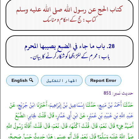
كتاب الحج عن رسول الله صلى الله عليه وسلم
کتاب: حج کے احکام و مناسک
28. باب ما جاء في الضبع يصيبها المحرم
باب: محرم کے لکڑبگھا کو شکار کرنے کا بیان۔
Report Error
اظهار التشكيل
🔍 English
حدیث نمبر:
851
حَدَّثَنَا
أَحْمَدُ بْنُ مَنِيعٍ
، حَدَّثَنَا
إِسْمَاعِيل بْنُ إِبْرَاهِيمَ
، أَخْبَرَنَا
ابْنُ جُرَيْجٍ
، عَنْ
عَبْدِ اللَّهِ بْنِ عُبَيْدِ بْنِ عُمَيْرٍ
، عَنْ
ابْنِ أَبِي عَمَّارٍ
، قَالَ: قُلْتُ
لِجَابِرٍ
: الضَّبُعُ
أَصَيْدٌ هِيَ؟ قَالَ: نَعَمْ، قَالَ: قُلْتُ آكُلُهَا، قَالَ: نَعَمْ، قَالَ: قُلْتُ: أَقَالَهُ رَسُولُ اللَّهِ
صَلَّى اللَّهُ عَلَيْهِ وَسَلَّمَ؟ قَالَ: نَعَمْ. قَالَ أَبُو عِيسَى: هَذَا حَدِيثٌ حَسَنٌ صَحِيحٌ،