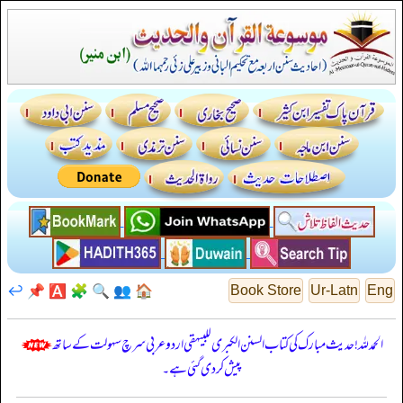
↩️
📌
🅰️
🧩
🔍
👥
🏠
Book Store
Ur-Latn
Eng
الحمدللہ! حدیث مبارک کی کتاب السنن الكبرى للبيهقي اردو عربی سرچ سہولت کے ساتھ
پیش کر دی گئی ہے۔