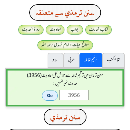
سنن ترمذي سے متعلقہ
کتاب تعارف
ابواب
احادیث
رواۃ الحدیث
سوانح حیات: امام ترمذی رحمہ اللہ
تمام کتب
ترقیم شاملہ
عربی
اردو
سنن ترمذی میں ترقیم شاملہ سے تلاش کل احادیث (3956)
حدیث نمبر لکھیں:
سنن ترمذي