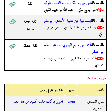
👤←👥
ابن جريج المكي، أبو خالد، أبو الوليد
ثقة
ابن جريج المكي ← عبد الله بن عبيد الليثي
👤←👥
إسماعيل بن علية الأسدي، أبو بشر
ثقة حجة
إسماعيل بن علية الأسدي ← ابن جريج
حافظ
المكي
👤←👥
أحمد بن منيع البغوي، أبو عبد الله،
ثقة حافظ
أبو جعفر
أحمد بن منيع البغوي ← إسماعيل بن علية
الأسدي
تخريج الحديث:
کتاب
نمبر
مختصر عربی متن
سنن النسائى
أمرني بأكلها قلت أصيد هي قال نعم
2839
الصغرى