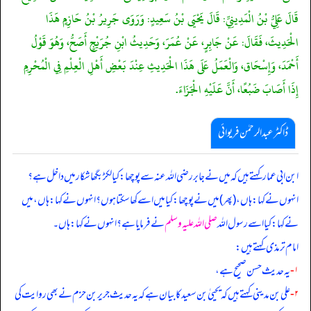
قَالَ عَلِيُّ بْنُ الْمَدِينِيِّ: قَالَ يَحْيَى بْنُ سَعِيدٍ: وَرَوَى جَرِيرُ بْنُ حَازِمٍ هَذَا
الْحَدِيثَ، فَقَالَ: عَنْ جَابِرٍ، عَنْ عُمَرَ، وَحَدِيثُ ابْنِ جُرَيْجٍ أَصَحُّ، وَهُوَ قَوْلُ
أَحْمَدَ، وَإِسْحَاق، وَالْعَمَلُ عَلَى هَذَا الْحَدِيثِ عِنْدَ بَعْضِ أَهْلِ الْعِلْمِ فِي الْمُحْرِمِ
إِذَا أَصَابَ ضَبُعًا، أَنَّ عَلَيْهِ الْجَزَاءَ.
ڈاکٹر عبدالرحمٰن فریوائی
ابن ابی عمار کہتے ہیں کہ
میں نے جابر رضی الله عنہ سے پوچھا: کیا لکڑ بگھا شکار میں داخل ہے؟
انہوں نے کہا: ہاں، (پھر) میں نے پوچھا: کیا میں اسے کھا سکتا ہوں ـ؟ انہوں نے کہا: ہاں، میں
نے کہا: کیا اسے رسول اللہ
صلی اللہ علیہ وسلم
نے فرمایا ہے؟ انہوں نے کہا: ہاں۔
امام ترمذی کہتے ہیں:
۱-
یہ حدیث حسن صحیح ہے،
۲-
علی بن مدینی کہتے ہیں کہ یحییٰ بن سعید کا بیان ہے کہ یہ حدیث جریر بن حزم نے بھی روایت کی