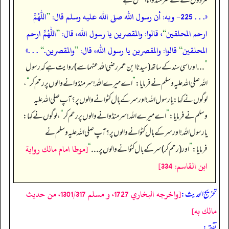
مردوں کے لئے سر منڈوانا افضل ہے
«. . . 225- وبه: أن رسول الله صلى الله عليه وسلم قال:
”
اللهم
ارحم المحلقين
“
، قالوا: والمقصرين يا رسول الله، قال:
”
اللهم ارحم
المحلقين
“
قالوا: والمقصرين يا رسول الله، قال:
”
والمقصرين.
“
. . .»
”
. . . اور اسی سند کے ساتھ (سیدنا ابن عمر رضی اللہ عنہما سے) روایت ہے کہ رسول
اللہ صلی اللہ علیہ وسلم نے فرمایا:
”
اے میرے اللہ! سر منڈوانے والوں پر رحم کر
“
،
لوگوں نے کہا: یا رسول اللہ! اور سر کے بال کٹوانے والوں پر؟ آپ صلی اللہ علیہ
وسلم نے فرمایا:
”
اے میرے اللہ! سر منڈوانے والوں پر رحم کر
“
، لوگوں نے کہا:
یا رسول اللہ! اور سر کے بال کٹوانے والوں پر؟ آپ صلی اللہ علیہ وسلم نے
[موطا امام مالك رواية
فرمایا:
”
اور (رحم کر) سر کے بال کٹوانے والوں پر . . .
“
ابن القاسم: 334]
[واخرجه البخاري 1727، و مسلم 1301/317، من حديث
تخریج الحدیث:
مالك به]
تفقہ: