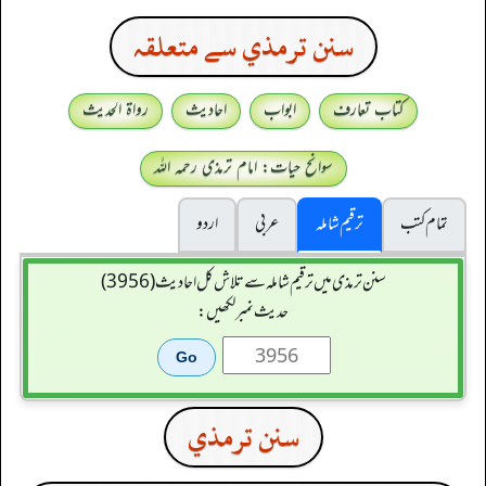
سنن ترمذي سے متعلقہ
کتاب تعارف
ابواب
احادیث
رواۃ الحدیث
سوانح حیات: امام ترمذی رحمہ اللہ
تمام کتب
ترقیم شاملہ
عربی
اردو
سنن ترمذی میں ترقیم شاملہ سے تلاش کل احادیث (3956)
حدیث نمبر لکھیں:
سنن ترمذي