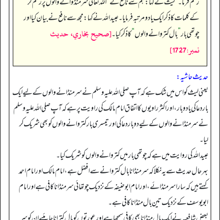
رحم فرما۔
“
لیث نےکہا: ہم سے نافع نے
”
اللہ تعالیٰ سر منڈوانے والوں پر رحم کر
“
کے کلمات کا ذکر ایک یا دو مرتبہ فرمایا۔ عبید اللہ نے کہا: مجھ سے نافع نے بیان کیا اور
[صحيح بخاري، حديث
چوتھی بار
”
بال کتروانے والوں
“
کا ذکر کیا۔
نمبر:1727]
حدیث حاشیہ:
یعنی لیث کو اس میں شک ہے کہ آپ صلی اللہ علیہ وسلم نے سر منڈانے والوں کے لیے ایک
بار دعا کی یا دو بار، اور اکثر راویوں کا اتفاق امام مالک کی راویت پر ہے کہ آپ صلی اللہ علیہ وسلم
نے سر منڈانے والوں کے لیے دو بار دعا کی اور تیسری بار کتروانے والوں کو بھی شریک کر
لیا۔
عبید اللہ کی روایت میں ہے کہ چوتھی بار میں کتروانے والوں کو شریک کیا۔
بہرحال حدیث سے یہ نکلا کہ سر منڈانا بال کتروانے سے افضل ہے، امام مالک اور امام احمد
کہتے ہیں کہ سارا سر منڈائے، اور امام ابوحنیفہ کے نزدیک چوتھائی سر منڈانا کافی ہے اور امام
ابویوسف کے نزدیک تین بال منڈانا کافی ہے۔
بعض شافعیہ نے ایک بال منڈانا بھی کافی سمجھا ہے اور عورتوں کو بال کترانا چاہئیے ان کو سر