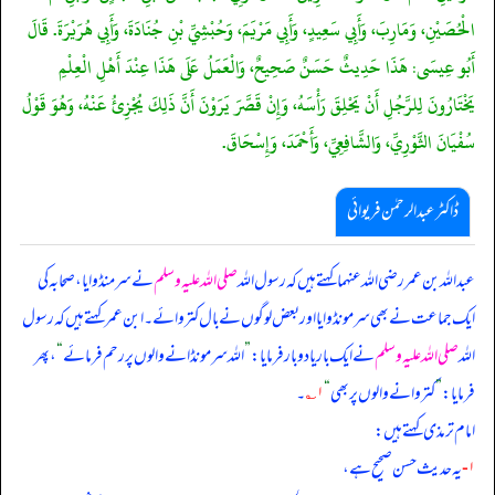
الْحُصَيْنِ، وَمَارِبَ، وَأَبِي سَعِيدٍ، وَأَبِي مَرْيَمَ، وَحُبْشِيِّ بْنِ جُنَادَةَ، وَأَبِي هُرَيْرَةَ. قَالَ
أَبُو عِيسَى: هَذَا حَدِيثٌ حَسَنٌ صَحِيحٌ، وَالْعَمَلُ عَلَى هَذَا عِنْدَ أَهْلِ الْعِلْمِ
يَخْتَارُونَ لِلرَّجُلِ أَنْ يَحْلِقَ رَأْسَهُ، وَإِنْ قَصَّرَ يَرَوْنَ أَنَّ ذَلِكَ يُجْزِئُ عَنْهُ، وَهُوَ قَوْلُ
سُفْيَانَ الثَّوْرِيِّ، وَالشَّافِعِيِّ، وَأَحْمَدَ، وَإِسْحَاقَ.
ڈاکٹر عبدالرحمٰن فریوائی
عبداللہ بن عمر رضی الله عنہما کہتے ہیں کہ
رسول اللہ
صلی اللہ علیہ وسلم
نے سر منڈوایا، صحابہ کی
ایک جماعت نے بھی سر مونڈوایا اور بعض لوگوں نے بال کتروائے۔ ابن عمر کہتے ہیں کہ رسول
اللہ
صلی اللہ علیہ وسلم
نے ایک بار یا دو بار فرمایا:
”
اللہ سر مونڈانے والوں پر رحم فرمائے
“
، پھر
فرمایا:
”
کتروانے والوں پر بھی
“
۱؎
۔
امام ترمذی کہتے ہیں:
۱-
یہ حدیث حسن صحیح ہے،