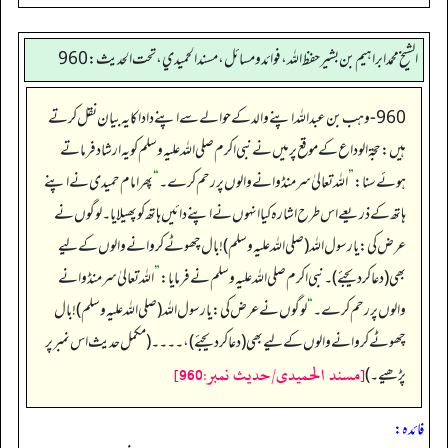
الشيخ محمد ابراهيم بن بشير حفظ الله، فوائد و مسائل، مسند الحميدي، تحت الحديث:960
960- وہب بن عبداللہ اپنے والد کے حوالے سے اپنے دادا کایہ بیان نقل کرتے
ہیں: حجۃ الوداع کے موقع پر میں نے نبی اکرم صلی اللہ علیہ وسلم کویہ ارشاد فرماتے
ہوئے سنا:
”
اللہ تعالیٰ سر منڈوانے والوں پر رحم کرے۔
“
پھر امام حمیدی نے اپنے
ہاتھ کے ذریعے اس طرح اشارہ کیا انہوں نے اپنے دائیں ہاتھ کوپھیلایا۔ لوگوں نے
عرض کی: یارسول اللہ (صلی اللہ علیہ وسلم )! بال چھوٹے کروانے والوں کے لیے
بھی (دعا کر دیجئے)۔ نبی اکرم صلی اللہ علیہ وسلم نے فرمایا:
”
اللہ تعالیٰ سر منڈوانے
والوں پررحم کرے۔‏‏‏‏
“
لوگوں نے عرض کی: یارسول اللہ (صلی اللہ علیہ وسلم )! بال
چھوٹے کروانے والوں کے لیے بھی (دعا کر دیجئے)،۔۔۔۔ (مکمل حدیث اس نمبر پر
[مسند الحمیدی/حدیث نمبر:960]
پڑھیے۔)
فائدہ: