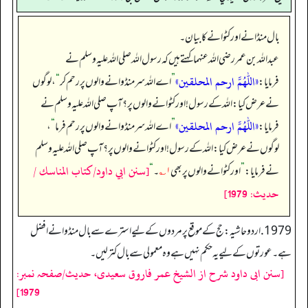
بال منڈانے اور کٹوانے کا بیان۔
عبداللہ بن عمر رضی اللہ عنہما کہتے ہیں کہ رسول اللہ صلی اللہ علیہ وسلم نے
«اللهم ارحم المحلقين»
فرمایا:
”
اے اللہ سر منڈوانے والوں پر رحم کر
“
، لوگوں
نے عرض کیا: اللہ کے رسول! اور کٹوانے والوں پر؟ آپ صلی اللہ علیہ وسلم نے
«اللهم ارحم المحلقين»
فرمایا:
”
اے اللہ سر منڈوانے والوں پر رحم فرما
“
،
لوگوں نے عرض کیا: اللہ کے رسول! اور کٹوانے والوں پر؟ آپ صلی اللہ علیہ وسلم
[سنن ابي داود/كتاب المناسك /
نے فرمایا:
”
اور کٹوانے والوں پر بھی
۱؎
۔‏‏‏‏
“
حدیث: 1979]
1979. اردو حاشیہ: حج کے موقع پر مردوں کے لیے استرے سے بال منڈوانے افضل
ہے۔ عورتوں کے لیے یہ حکم نہیں ہے وہ معمولی سےبال کترلیں۔
[سنن ابی داود شرح از الشیخ عمر فاروق سعیدی، حدیث/صفحہ نمبر:
1979]