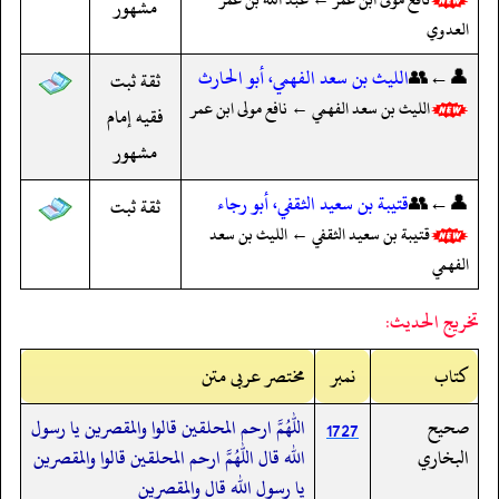
مشهور
العدوي
👤←👥
الليث بن سعد الفهمي، أبو الحارث
ثقة ثبت
الليث بن سعد الفهمي ← نافع مولى ابن عمر
فقيه إمام
مشهور
👤←👥
قتيبة بن سعيد الثقفي، أبو رجاء
ثقة ثبت
قتيبة بن سعيد الثقفي ← الليث بن سعد
الفهمي
تخريج الحديث:
کتاب
نمبر
مختصر عربی متن
صحيح
اللهم ارحم المحلقين قالوا والمقصرين يا رسول
1727
البخاري
الله قال اللهم ارحم المحلقين قالوا والمقصرين
يا رسول الله قال والمقصرين