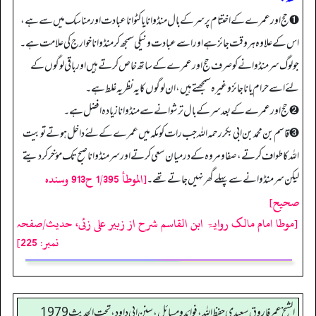
➊ حج اور عمرے کے اختتام پر سر کے بال منڈوانا یا کٹوانا عبادت اور مناسک میں سے ہے،
اس کے علاوہ ہر وقت جائز ہے اور اسے عبادت و نیکی سمجھ کر منڈوانا خوارج کی علامت ہے۔
جو لوگ سر منڈوانے کو صرف حج اور عمرے کے ساتھ خاص کرتے ہیں اور باقی لوگوں کے
لئے اسے حرام یا ناجائز وغیرہ سمجھتے ہیں، ان لوگوں کا یہ نظریہ غلط ہے۔
➋ حج اور عمرے کے بعد سر کے بال ترشوانے سے منڈوانا زیادہ افضل ہے۔
➌ قاسم بن محمد بن ابی بکر رحمہ اللہ جب رات کو مکہ میں عمرے کے لئے داخل ہوتے تو بیت
اللہ کا طواف کرتے، صفا ومروہ کے درمیان سعی کرتے اور سر منڈوانا صبح تک مؤخر کر دیتے
[الموطأ 1/395 ح913 وسنده
لیکن سر منڈوانے سے پہلے گھر نہیں جاتے تھے۔
صحيح]
[موطا امام مالک روایۃ ابن القاسم شرح از زبیر علی زئی، حدیث/صفحہ
نمبر: 225]
الشيخ عمر فاروق سعيدي حفظ الله، فوائد و مسائل، سنن ابي داود ، تحت الحديث 1979