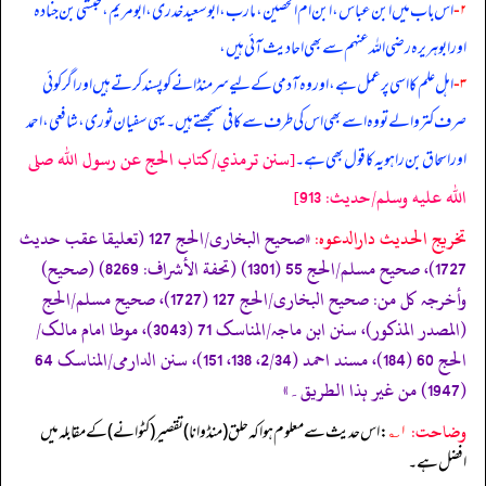
۲-
اس باب میں ابن عباس، ابن ام الحصین، مارب، ابو سعید خدری، ابومریم، حبشی بن جنادہ
اور ابوہریرہ رضی الله عنہم سے بھی احادیث آئی ہیں،
۳-
اہل علم کا اسی پر عمل ہے، اور وہ آدمی کے لیے سر منڈانے کو پسند کرتے ہیں اور اگر کوئی
صرف کتروا لے تو وہ اسے بھی اس کی طرف سے کافی سمجھتے ہیں۔ یہی سفیان ثوری، شافعی، احمد
[سنن ترمذي/كتاب الحج عن رسول الله صلى
اور اسحاق بن راہویہ کا قول بھی ہے۔
الله عليه وسلم/حدیث: 913]
تخریج الحدیث دارالدعوہ:
«صحیح البخاری/الحج 127 (تعلیقا عقب حدیث
1727)، صحیح مسلم/الحج 55 (1301) (تحفة الأشراف: 8269) (صحیح)
وأخرجہ کل من: صحیح البخاری/الحج 127 (1727)، صحیح مسلم/الحج
(المصدر المذکور)، سنن ابن ماجہ/المناسک 71 (3043)، موطا امام مالک/
الحج 60 (184)، مسند احمد (2/34، 138، 151)، سنن الدارمی/المناسک 64
(1947) من غیر ہذا الطریق۔»
وضاحت:
۱؎
: اس حدیث سے معلوم ہوا کہ حلق (منڈوانا) تقصیر (کٹوانے) کے مقابلہ میں
افضل ہے۔