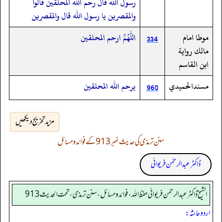
رسول الله قال رحم الله المحلقين قالوا
والمقصرين يا رسول الله قال والمقصرين
موطا امام
اللهم ارحم المحلقين
334
مالك رواية
ابن القاسم
مسندالحميدي
يرحم الله المحلقين
960
مزید تخریج دیکھیں
سنن ترمذی کی حدیث نمبر 913 کے فوائد و مسائل
ڈاکٹر عبدالرحمٰن فریوائی
الشیخ ڈاکٹر عبد الرحمٰن فریوائی حفظ اللہ، فوائد و مسائل، سنن ترمذی، تحت الحديث 913
اردو حاشہ: