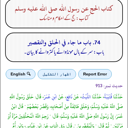
كتاب الحج عن رسول الله صلى الله عليه وسلم
کتاب: حج کے احکام و مناسک
74. باب ما جاء في الحلق والتقصير
باب: سر کے بال مونڈوانے یا کتروانے کا بیان۔
Report Error
اظهار التشكيل
🔍 English
حدیث نمبر:
913
حَدَّثَنَا
قُتَيْبَةُ
، حَدَّثَنَا
اللَّيْثُ
، عَنْ
نَافِعٍ
، عَنْ
ابْنِ عُمَرَ
، قَالَ: حَلَقَ رَسُولُ اللَّهِ
صَلَّى اللَّهُ عَلَيْهِ وَسَلَّمَ، وَحَلَقَ طَائِفَةٌ مِنْ أَصْحَابِهِ، وَقَصَّرَ بَعْضُهُمْ " قَالَ ابْنُ
عُمَرَ: إِنَّ رَسُولَ اللَّهِ صَلَّى اللَّهُ عَلَيْهِ وَسَلَّمَ، قَالَ: " رَحِمَ اللَّهُ الْمُحَلِّقِينَ مَرَّةً أَوْ
مَرَّتَيْنِ " ثُمَّ قَالَ: " وَالْمُقَصِّرِينَ ". قَالَ: وَفِي الْبَاب عَنْ ابْنِ عَبَّاسٍ، وَابْنِ أُمِّ