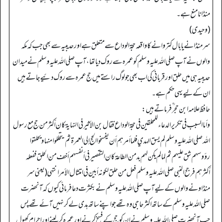
منڈانا منع ہے۔
(وحیدی)
سر منڈانے یا بال کتروانے کا واقعہ حجۃ الوداع سے متعلق ہے اور حدیبیہ سے بھی جب کہ مکہ
والوں نے آپ صلی اللہ علیہ وسلم کو عمرہ سے روک دیا تھا، آپ صلی اللہ علیہ وسلم نے میدان
حدیبیہ ہی میں حلق اور قربانی کی اب بھی جو لوگ راستے میں حج عمرہ سے روک دئیے جاتے ہیں
ان کے لیے یہی حکم ہے۔
حافظ علامہ ابن حجر ؒ فرماتے ہیں:
وأما السبب في تكرير الدعاء للمحلقين في حجة الوداع فقال بن الأثير في النهاية كان أكثر من حج مع رسول
الله صلى الله عليه وسلم لم يسق الهدي فلما أمرهم أن يفسخوا الحج إلى العمرة ثم يتحللوا منها ويحلقوا
رؤوسهم شق عليهم ثم لما لم يكن لهم بد من الطاعة كان التقصير في أنفسهم أخف من الحلق ففعله
أكثرهم فرجح النبي صلى الله عليه وسلم فعل من حلق لكونه أبين في امتثال الأمر انتهى (یعنی سر
منڈاونے والوں کے لیے آپ صلی اللہ علیہ وسلم نے بکثرت دعا فرمائی کیوں کہ آنحضرت
صلی اللہ علیہ وسلم کے ساتھ اکثر حاجی وہ تھے جو اپنے ساتھ ہدی لے کر نہیں آئے تھے پس
جب آنحضرت صلی اللہ علیہ وسلم نے ان کو حج کے فسخ کرنے اور عمرہ کر لینے اور احرام کھول