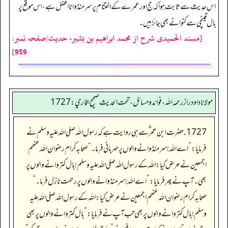
اس حدیث سے ثابت ہوا کہ حج اور عمرے کے اختتام پر سرمنڈوانا افضل ہے، اس موقع پر
بال قینچی سے کٹوانے بھی جائز ہیں۔
[مسند الحمیدی شرح از محمد ابراهيم بن بشير، حدیث/صفحہ نمبر:
959]
مولانا داود راز رحمه الله، فوائد و مسائل، تحت الحديث صحيح بخاري: 1727
1727. حضرت ابن عمر ؓ سے ہی روایت ہے کہ رسول اللہ صلی اللہ علیہ وسلم نے
فرمایا:
”
اے اللہ!سر منڈوانے والوں پر مہربانی فرما۔
“
صحابہ کرام رضوان اللہ عنھم
اجمعین نے عرض کیا: اللہ کے رسول اللہ صلی اللہ علیہ وسلم !بال کتروانے والوں پر
بھی۔ آپ نے پھر فرمایا:
”
اے اللہ!سر منڈوانے والوں پر رحمت نازل فرما۔
“
صحابہ کرام رضوان اللہ عنھم اجمعین نے عرض کیا: اللہ کے رسول اللہ صلی اللہ علیہ
وسلم ! بال کتروانے والوں پر بھی تب آپ نے فرمایا:
”
بال کتروانے والوں پر بھی