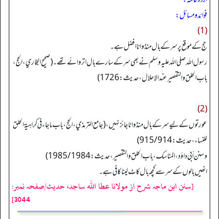
فوائد و مسائل:
(1)
حج کے موقع پر سر کے بال منڈوانا افضل ہے۔
رسول اللہ صلی اللہ علیہ وسلم نے بھی سر کے سارے بال اتروائے تھے۔ (صحيح البخاري، الحج،
باب الحلق والتقصير عند الاحلال، حديث: 1726)
(2)
عورتوں کے لیے سر کے بال منڈوانا جائز نہیں، (جامع الترمذي، الحج، باب ماجاء في كراهية الحلق
للنساء، حديث: 914 /915)
و سنن أبي داؤد، المناسك، باب الحلق والتقصير، حديث: 1984 /1985)
انھیں بالوں کے سر سے کچھ بال کاٹ لینا کافی ہے۔
[سنن ابن ماجہ شرح از مولانا عطا الله ساجد، حدیث/صفحہ نمبر:
3044]