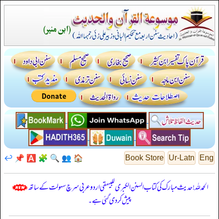
↩️
📌
🅰️
🧩
🔍
👥
🏠
Book Store
Ur-Latn
Eng
الحمدللہ! حدیث مبارک کی کتاب السنن الكبرى للبيهقي اردو عربی سرچ سہولت کے ساتھ
پیش کر دی گئی ہے۔