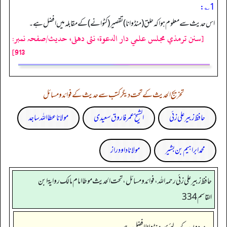
1؎:
اس حدیث سے معلوم ہوا کہ حلق (منڈوانا) تقصیر(کٹوانے) کے مقابلہ میں افضل ہے۔
[سنن ترمذي مجلس علمي دار الدعوة، نئى دهلى، حدیث/صفحہ نمبر:
913]
تخریج الحدیث کے تحت دیگر کتب سے حدیث کے فوائد و مسائل
حافظ زبیر علی زئی
الشیخ عمر فاروق سعیدی
مولانا عطا اللہ ساجد
محمد ابراہیم بن بشیر
مولانا داود راز
حافظ زبير على زئي رحمه الله، فوائد و مسائل، تحت الحديث موطا امام مالك رواية ابن
القاسم 334