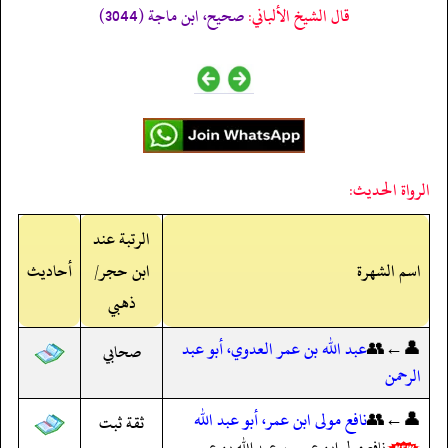
قال الشيخ الألباني:
صحيح، ابن ماجة (3044)
الرواة الحديث:
الرتبة عند
اسم الشهرة
ابن حجر/
أحاديث
ذهبي
👤←👥
عبد الله بن عمر العدوي، أبو عبد
صحابي
الرحمن
👤←👥
نافع مولى ابن عمر، أبو عبد الله
ثقة ثبت
نافع مولى ابن عمر ← عبد الله بن عمر