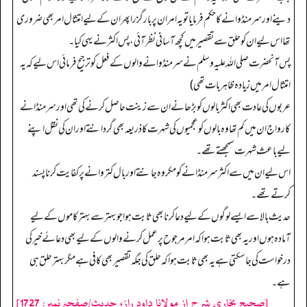
دینے اور سرمنڈوانے کا حکم فرمایا تو یہ امر ان پر بار گزرا پھر ان کے لیے امتثال امر بھی ضروری
تھا اس لیے ان کو حلق سے تقصیر میں کچھ آسانی نظر آئی، پس اکثر نے یہی کیا۔
پس آنحضرت صلی اللہ علیہ وسلم نے سر منڈوانے والوں کے فعل کو ترجیح فرمائی اس لیے کہ یہ
امتثال امر میں زیادہ ظاہر با ت تھی)
عربوں کی عادت بھی اکثر بالوں کو بڑھانے ان سے زینت حاصل کرنے کی تھی اور سرمنڈانے
کا رواج ان میں کم تھا وہ بالوں کو عجمیوں کی شہرت کا ذریعہ بھی گردانتے اور ان کی نقل اپنے
لیے باعث شہرت سمجھتے تھے۔
اس لیے ان میں سے اکثر سر منڈانے کو مکروہ جانتے اور بال کتروانے پر کفایت کرنا پسند
کرتے تھے۔
حدیث بالا سے ایسے لوگوں کے لیے دعا کرنا بھی ثابت ہوا جو بہتر سے بہتر کاموں کے لیے
آمادہ ہوں اور یہ بھی ثابت ہوا کہ امر مرجوح پر عمل کرنے والوں کے لیے بھی دعائے خیر کی
درخواست کی جا سکتی ہے یہ بھی ثابت ہوا کہ حلق کی جگہ تقصیر بھی کافی ہے مگر بہتر حلق ہی
ہے۔
[صحیح بخاری شرح از مولانا داود راز، حدیث/صفحہ نمبر: 1727]