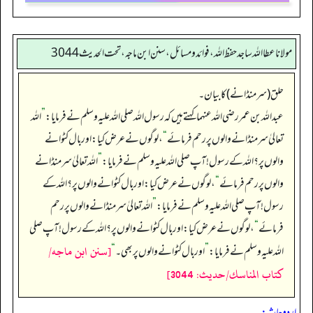
مولانا عطا الله ساجد حفظ الله، فوائد و مسائل، سنن ابن ماجه، تحت الحديث3044
حلق (سر منڈانے) کا بیان۔
عبداللہ بن عمر رضی اللہ عنہما کہتے ہیں کہ رسول اللہ صلی اللہ علیہ وسلم نے فرمایا:
”
اللہ
تعالیٰ سر منڈانے والوں پر رحم فرمائے
“
، لوگوں نے عرض کیا: اور بال کٹوانے
والوں پر؟ اللہ کے رسول! آپ صلی اللہ علیہ وسلم نے فرمایا:
”
اللہ تعالیٰ سر منڈانے
والوں پر رحم فرمائے
“
، لوگوں نے عرض کیا: اور بال کٹوانے والوں پر؟ اللہ کے
رسول! آپ صلی اللہ علیہ وسلم نے فرمایا:
”
اللہ تعالیٰ سر منڈانے والوں پر رحم
فرمائے
“
، لوگوں نے عرض کیا: اور بال کٹوانے والوں پر؟ اللہ کے رسول! آپ صلی
[سنن ابن ماجه/
اللہ علیہ وسلم نے فرمایا:
”
اور بال کٹوانے والوں پر بھی۔‏‏‏‏
“
كتاب المناسك/حدیث: 3044]
اردو حاشہ: