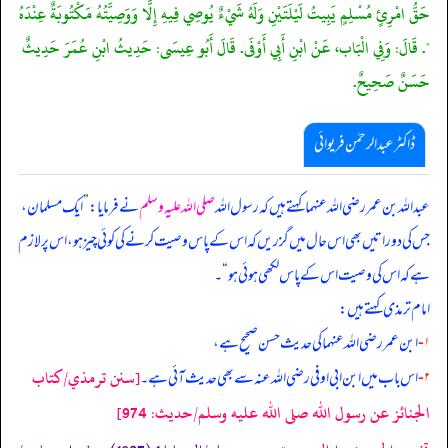
حَقُّ امْرِئٍ مُسْلِمٍ يَبِيتُ لَيْلَتَيْنِ وَلَهُ شَيْءٌ يُوصِي فِيهِ إِلَّا وَوَصِيَّتُهُ مَكْتُوبَةٌ عِنْدَهُ
". قَالَ: وَفِي الْبَاب، عَنْ ابْنِ أَبِي أَوْفَى. قَالَ أَبُو عِيسَى: حَدِيثُ ابْنِ عُمَرَ حَدِيثٌ
حَسَنٌ صَحِيحٌ.
ڈاکٹر عبدالرحمٰن فریوائی
عبداللہ بن عمر رضی الله عنہما کہتے ہیں کہ
رسول اللہ
صلی اللہ علیہ وسلم
نے فرمایا:
”
ایک مسلمان،
جس کی دو راتیں بھی اس حال میں گزریں کہ اس کے پاس وصیت کرنے کی کوئی چیز ہو، اس پر لازم
ہے کہ اس کی وصیت اس کے پاس لکھی ہوئی ہو
“
۔
امام ترمذی کہتے ہیں:
۱-
ابن عمر رضی الله عنہما کی حدیث حسن صحیح ہے،
[سنن ترمذي/كتاب
۲-
اس باب میں ابن ابی اوفی رضی الله عنہ سے بھی حدیث آئی ہے۔
الجنائز عن رسول الله صلى الله عليه وسلم/حدیث: 974]