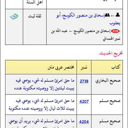
أهل السنة
👤←👥
إسحاق بن منصور الكوسج، أبو
ثقة ثبت
يعقوب
إسحاق بن منصور الكوسج ← عبد الله بن
نمير الهمداني
تخريج الحديث:
کتاب
نمبر
مختصر عربی متن
صحيح البخاري
ما حق امرئ مسلم له شيء يوصي فيه
2738
يبيت ليلتين إلا ووصيته مكتوبة عنده
صحيح مسلم
ما حق امرئ مسلم له شيء يوصي فيه
4207
يبيت ثلاث ليال إلا ووصيته عنده مكتوبة
صحيح مسلم
ما حق امرئ مسلم له شيء يريد أن يوصي
4204