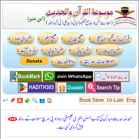
↩️
📌
🅰️
🧩
🔍
👥
🏠
Book Store
Ur-Latn
Eng
الحمدللہ! حدیث مبارک کی کتاب السنن الكبرى للبيهقي اردو عربی سرچ سہولت کے ساتھ
پیش کر دی گئی ہے۔