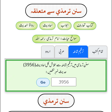
سنن ترمذي سے متعلقہ
کتاب تعارف
ابواب
احادیث
رواۃ الحدیث
سوانح حیات: امام ترمذی رحمہ اللہ
تمام کتب
ترقیم شاملہ
عربی
اردو
سنن ترمذی میں ترقیم شاملہ سے تلاش کل احادیث (3956)
حدیث نمبر لکھیں:
سنن ترمذي