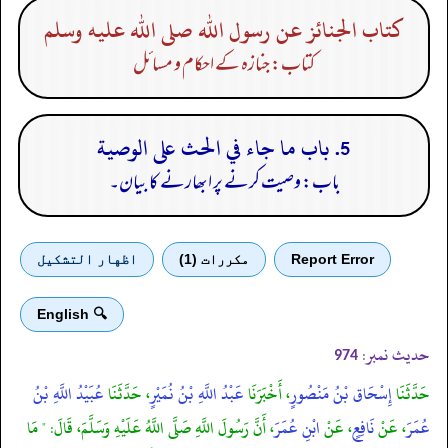
كتاب الجنائز عن رسول الله صلى الله عليه وسلم
کتاب: جنازہ کے احکام و مسائل
5. باب ما جاء في الحث على الوصية
باب: وصیت کرنے پر ابھارنے کا بیان۔
Report Error
مكررات (1)
اظهار التشكيل
🔍 English
حدیث نمبر:
974
حَدَّثَنَا
إِسْحَاق بْنُ مَنْصُورٍ
، أَخْبَرَنَا
عَبْدُ اللَّهِ بْنُ نُمَيْرٍ
، حَدَّثَنَا
عُبَيْدُ اللَّهِ بْنُ
عُمَرَ
، عَنْ
نَافِعٍ
، عَنْ
ابْنِ عُمَرَ
، أَنَّ رَسُولَ اللَّهِ صَلَّى اللَّهُ عَلَيْهِ وَسَلَّمَ، قَالَ: " مَا