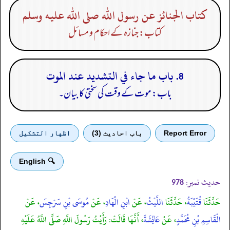
كتاب الجنائز عن رسول الله صلى الله عليه وسلم
کتاب: جنازہ کے احکام و مسائل
8. باب ما جاء في التشديد عند الموت
باب: موت کے وقت کی سختی کا بیان۔
Report Error
باب احادیث (3)
اظهار التشكيل
🔍 English
حدیث نمبر:
978
حَدَّثَنَا
قُتَيْبَةُ
، حَدَّثَنَا
اللَّيْثُ
، عَنْ
ابْنِ الْهَادِ
، عَنْ
مُوسَى بْنِ سَرْجِسَ
، عَنْ
الْقَاسِمِ بْنِ مُحَمَّدٍ
، عَنْ
عَائِشَةَ
، أَنَّهَا قَالَتْ: رَأَيْتُ رَسُولَ اللَّهِ صَلَّى اللَّهُ عَلَيْهِ