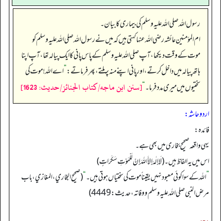
رسول اللہ صلی اللہ علیہ وسلم کی بیماری کا بیان۔
ام المؤمنین عائشہ رضی اللہ عنہا کہتی ہیں کہ میں نے رسول اللہ صلی اللہ علیہ وسلم کو
موت کے وقت دیکھا، آپ صلی اللہ علیہ وسلم کے پاس پانی کا ایک پیالہ تھا، آپ اپنا
ہاتھ پیالہ میں داخل کرتے، اور پانی اپنے منہ پر ملتے، پھر فرماتے:
”
اے اللہ! موت کی
[سنن ابن ماجه/كتاب الجنائز/حدیث: 1623]
سختیوں میں میری مدد فرما۔‏‏‏‏
“
اردو حاشہ:
فائدہ:
یہی واقعہ صحیح بخاری میں بھی ہے۔
اس میں یہ الفاظ ہیں۔ (لَاإِلٰهَ إِلاَّ اللهَ إِنَّ لَلْمَوْتِ سَكَرَاتٍ)
”
اللہ کے سوا کوئی معبود نہیں یقیناً موت کی سختیاں ہوتی ہیں۔
“
(صحیح البخاري، المغازي، باب
مرض النبي صلی اللہ علیہ وسلم ووفاته، حدیث: 4449)