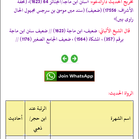
تخریج الحدیث دارالدعوہ:
«سنن ابن ماجہ/الجنائز 64 (1623)، (تحفة
الأشراف: 17556) (ضعیف) (سند میں موسیٰ بن سرجس مجہول الحال
راوی ہیں)»
قال الشيخ الألباني:
ضعيف، ابن ماجة (1623) // ضعيف سنن ابن ماجة
برقم (357) ، المشكاة (1564) ، ضعيف الجامع الصغير (1176) //
الرواة الحديث:
الرتبة عند
اسم الشهرة
ابن حجر/
أحاديث
ذهبي