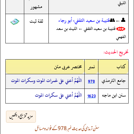
الليثي
مشهور
👤←👥
قتيبة بن سعيد الثقفي، أبو رجاء
ثقة ثبت
قتيبة بن سعيد الثقفي ← الليث بن سعد
الفهمي
تخريج الحديث:
کتاب
نمبر
مختصر عربی متن
جامع الترمذي
اللهم أعني على غمرات الموت وسكرات الموت
978
سنن ابن ماجه
اللهم أعني على سكرات الموت
1623
مزید تخریج دیکھیں
سنن ترمذی کی حدیث نمبر 978 کے فوائد و مسائل