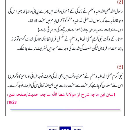
(2)
رسول ا للہ صلی اللہ علیہ وسلم نے زندگی کے آخری وقت میں چہرے پر پانی والا ہاتھ پھیرا اس کی
وجہ غالباً یہ ہے کہ رسول اللہ صلی اللہ علیہ وسلم کو آخری ایام میں سخت بخارتھا۔
اس لئے وفات سے چار دن پہلے (جمعرات اور جمعے کی درمیانی رات)
عشاء کے وقت نبی کریم صلی اللہ علیہ وسلم نے غسل فرمایا تھا تاکہ بخار کی شدت کم ہوتو نماز
باجماعت ادا فرمایئں لیکن ضعف کی شدت کی وجہ سے مسجد میں تشریف نہ لے جا سکے۔
(3)
نبی اکرم صلی اللہ علیہ وسلم نے آخری وقت میں بھی اللہ کی طرف توجہ فرمائی اور اسی کا ذکر فرمایا
اس لئے مسلمان کو چاہیے کہ سخت سے سخت حالات میں بھی اللہ تعالیٰ ہی کی طرف توجہ کرے۔
[سنن ابن ماجہ شرح از مولانا عطا الله ساجد، حدیث/صفحہ نمبر:
1623]