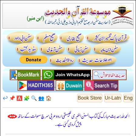
↩️
📌
🅰️
🧩
🔍
👥
🏠
Book Store
Ur-Latn
Eng
الحمدللہ! حدیث مبارک کی کتاب السنن الكبرى للبيهقي اردو عربی سرچ سہولت کے ساتھ
پیش کر دی گئی ہے۔