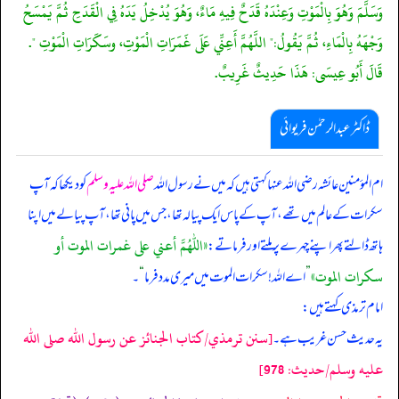
وَسَلَّمَ وَهُوَ بِالْمَوْتِ وَعِنْدَهُ قَدَحٌ فِيهِ مَاءٌ، وَهُوَ يُدْخِلُ يَدَهُ فِي الْقَدَحِ ثُمَّ يَمْسَحُ
وَجْهَهُ بِالْمَاءِ، ثُمَّ يَقُولُ:" اللَّهُمَّ أَعِنِّي عَلَى غَمَرَاتِ الْمَوْتِ، وسَكَرَاتِ الْمَوْتِ ".
قَالَ أَبُو عِيسَى: هَذَا حَدِيثٌ غَرِيبٌ.
ڈاکٹر عبدالرحمٰن فریوائی
ام المؤمنین عائشہ رضی الله عنہا کہتی ہیں کہ
میں نے رسول اللہ
صلی اللہ علیہ وسلم
کو دیکھا کہ آپ
سکرات کے عالم میں تھے، آپ کے پاس ایک پیالہ تھا، جس میں پانی تھا، آپ پیالے میں اپنا
«اللهم أعني على غمرات الموت أو
ہاتھ ڈالتے پھر اپنے چہرے پر ملتے اور فرماتے:
سكرات الموت»
”
اے اللہ! سکرات الموت میں میری مدد فرما
“
۔
امام ترمذی کہتے ہیں:
[سنن ترمذي/كتاب الجنائز عن رسول الله صلى الله
یہ حدیث حسن غریب ہے۔
عليه وسلم/حدیث: 978]