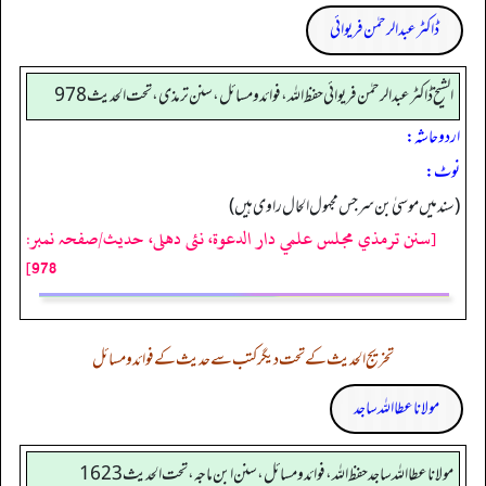
ڈاکٹر عبدالرحمٰن فریوائی
الشیخ ڈاکٹر عبد الرحمٰن فریوائی حفظ اللہ، فوائد و مسائل، سنن ترمذی، تحت الحديث 978
اردو حاشہ:
نوٹ:
(سند میں موسیٰ بن سرجس مجہول الحال راوی ہیں)
[سنن ترمذي مجلس علمي دار الدعوة، نئى دهلى، حدیث/صفحہ نمبر:
978]
تخریج الحدیث کے تحت دیگر کتب سے حدیث کے فوائد و مسائل
مولانا عطا اللہ ساجد
مولانا عطا الله ساجد حفظ الله، فوائد و مسائل، سنن ابن ماجه، تحت الحديث1623