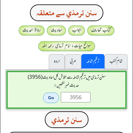
سنن ترمذي سے متعلقہ
کتاب تعارف
ابواب
احادیث
رواۃ الحدیث
سوانح حیات: امام ترمذی رحمہ اللہ
تمام کتب
ترقیم شاملہ
عربی
اردو
سنن ترمذی میں ترقیم شاملہ سے تلاش کل احادیث (3956)
حدیث نمبر لکھیں:
سنن ترمذي