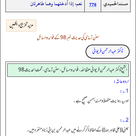
مسندالحميدي
نعم، إذا أدخلهما وهما طاهرتان
776
مزید تخریج دیکھیں
سنن ترمذی کی حدیث نمبر 98 کے فوائد و مسائل
ڈاکٹر عبدالرحمٰن فریوائی
الشیخ ڈاکٹر عبد الرحمٰن فریوائی حفظ اللہ، فوائد و مسائل، سنن ترمذی، تحت الحديث 98
اردو حاشہ:
1؎:
اور یہ روایت متصلاً و مسنداً حسن صحیح ہے۔
2؎:
یعنی ((على ظاهرهما)) کے الفاظ ذکر کرنے میں عبدالرحمن بن ابی زناد منفرد ہیں۔