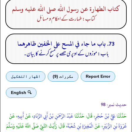
كتاب الطهارة عن رسول الله صلى الله عليه وسلم
کتاب: طہارت کے احکام و مسائل
73. باب ما جاء في المسح على الخفين ظاهرهما
باب: موزوں کے اوپری حصے پر مسح کرنے کا بیان۔
Report Error
مكررات (9)
اظهار التشكيل
🔍 English
حدیث نمبر:
98
حَدَّثَنَا
عَلِيُّ بْنُ حُجْرٍ
، قَالَ: حَدَّثَنَا
عَبْدُ الرَّحْمَنِ بْنُ أَبِي الزِّنَادِ
، عَنْ
أَبِيهِ
، عَنْ
عُرْوَةَ بْنِ الزُّبَيْرِ
، عَنْ
الْمُغِيرَةِ بْنِ شُعْبَةَ
، قَالَ: رَأَيْتُ النَّبِيَّ صَلَّى اللَّهُ عَلَيْهِ وَسَلَّمَ