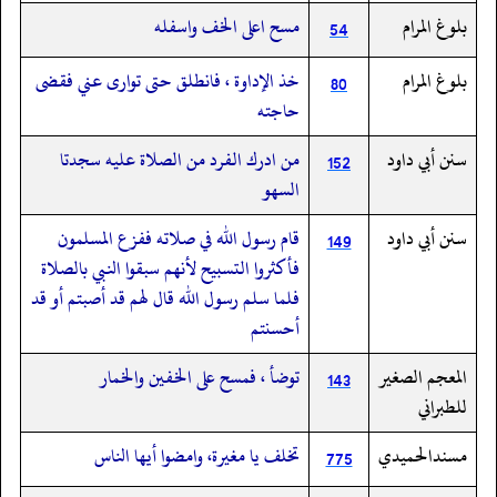
بلوغ المرام
مسح اعلى الخف واسفله
54
بلوغ المرام
خذ الإداوة ،‏‏‏‏ فانطلق حتى توارى عني فقضى
80
حاجته
سنن أبي داود
من ادرك الفرد من الصلاة عليه سجدتا
152
السهو
سنن أبي داود
قام رسول الله في صلاته ففزع المسلمون
149
فأكثروا التسبيح لأنهم سبقوا النبي بالصلاة
فلما سلم رسول الله قال لهم قد أصبتم أو قد
أحسنتم
المعجم الصغير
توضأ ، فمسح على الخفين والخمار
143
للطبراني
مسندالحميدي
تخلف يا مغيرة، وامضوا أيها الناس
775