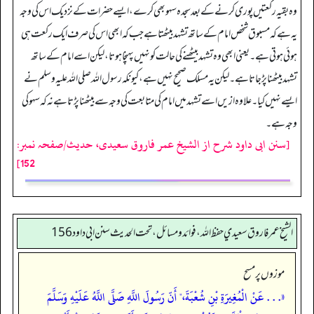
وہ بقیہ رکعتیں پوری کرنے کے بعد سجدہ سہو بھی کرے، ایسے حضرات کے نزدیک اس کی وجہ
یہ ہے کہ مسبوق شخص امام کے ساتھ تشہد بیٹھتا ہے جب کہ ابھی اس کی صرف ایک رکعت ہی
ہوئی ہوتی ہے۔ یعنی ابھی وہ تشہد بیٹھنے کی حالت کو نہیں پہنچا ہوتا، لیکن اسے امام کے ساتھ
تشہد بیٹھنا پڑ جاتا ہے۔ لیکن یہ مسلک صحیح نہیں ہے، کیونکہ رسول اللہ صلی اللہ علیہ وسلم نے
ایسے نہیں کیا۔ علاوہ ازیں اسے تشہد میں امام کی متابعت کی وجہ سے بیٹھنا پڑتا ہے نہ کہ سہو کی
وجہ ہے۔
[سنن ابی داود شرح از الشیخ عمر فاروق سعیدی، حدیث/صفحہ نمبر:
152]
الشيخ عمر فاروق سعيدي حفظ الله، فوائد و مسائل، تحت الحديث سنن ابي داود 156
موزوں پر مسح
«. . . عَنْ الْمُغِيرَةِ بْنِ شُعْبَةَ،" أَنّ رَسُولَ اللَّهِ صَلَّى اللَّهُ عَلَيْهِ وَسَلَّمَ