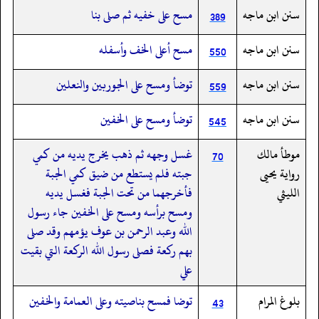
سنن ابن ماجه
مسح على خفيه ثم صلى بنا
389
سنن ابن ماجه
مسح أعلى الخف وأسفله
550
سنن ابن ماجه
توضأ ومسح على الجوربين والنعلين
559
سنن ابن ماجه
توضأ ومسح على الخفين
545
موطأ مالك
غسل وجهه ثم ذهب يخرج يديه من كمي
70
رواية يحيى
جبته فلم يستطع من ضيق كمي الجبة
الليثي
فأخرجهما من تحت الجبة فغسل يديه
ومسح برأسه ومسح على الخفين جاء رسول
الله وعبد الرحمن بن عوف يؤمهم وقد صلى
بهم ركعة فصلى رسول الله الركعة التي بقيت
علي
بلوغ المرام
توضا فمسح بناصيته وعلى العمامة والخفين
43