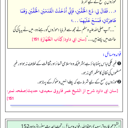
موزوں پر مسح کے لیے شرط
«. . . فَقَالَ لِي: دَعِ الْخُفَّيْنِ، فَإِنِّي أَدْخَلْتُ الْقَدَمَيْنِ الْخُفَّيْنِ وَهُمَا
طَاهِرَتَانِ، فَمَسَحَ عَلَيْهِمَا . . .»
”
. . . آپ صلی اللہ علیہ وسلم نے مجھ سے فرمایا: موزوں کو رہنے دو، میں نے یہ پاکی کی
[سنن ابي داود/كِتَاب الطَّهَارَةِ: 151]
حالت میں پہنے ہیں . . .
“
فوائد و مسائل:
➊ غیر ملکی لباس پہننا جائز ہے بشرطیکہ وہ اسلامی شعائر اور ثقافت کے خلاف نہ ہو اور غیر
مسلموں کی نقالی کا مظہر بھی نہ ہو۔
➋ موزوں پر مسح کے لیے شرط ہے کہ پہلے انہیں وضو کر کے پہنا ہو۔
[سنن ابی داود شرح از الشیخ عمر فاروق سعیدی، حدیث/صفحہ نمبر:
151]
الشيخ عمر فاروق سعيدي حفظ الله، فوائد و مسائل، تحت الحديث سنن ابي داود 152