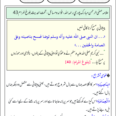
علامه صفي الرحمن مبارك پوري رحمه الله، فوائد و مسائل، تحت الحديث بلوغ المرام 43
پیشانی پر مسح کرنا کافی نہیں
«. . . ان النبى صلى الله عليه وآله وسلم توضا فمسح بناصيته وعلى
العمامة والخفين . . .»
”
. . . نبی کریم صلی اللہ علیہ وسلم نے وضو کیا تو اپنی پیشانی کے بالوں، پگڑی اور موزوں
[بلوغ المرام/: 43]
پر مسح کیا . . .
“
�
لغوی تشریح:
«بِنَاصِيَتِهِ»
سر کا اگلا حصہ جہاں سے بال شروع ہوتے ہیں، یعنی پیشانی سے متصل وہ جگہ جہاں
بال اگتے ہیں۔
«اَلْعِمَامَةِ»
اس کپڑے کو کہتے ہیں جو سر پر باندھا جاتا ہے اور سر پر باندھنے کے لیے اسے کئی
بل دینے پڑتے ہیں۔