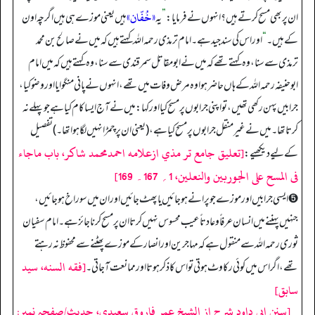
«خُفّان»
ان پر بھی مسح کرتے ہیں؟ انہوں نے فرمایا:
”
یہ
ہیں یعنی موزے ہی ہیں اگرچہ اون
کے ہیں۔
“
اور اس کی سند جید ہے۔ امام ترمذی رحمہ اللہ کہتے ہیں کہ میں نے صالح بن محمد
ترمذی سے سنا، و ہ کہتے تھے کہ میں نے ابومقاتل سمرقندی سے سنا، وہ کہتے ہیں کہ میں امام
ابوحنیفہ رحمہ اللہ کے ہاں حاضر ہوا وہ مرض وفات میں تھے، انہوں نے پانی منگوایا اور وضو کیا،
جرابیں پہن رکھی تھیں، تو اپنی جرابوں پر مسح کیا اور کہا: میں نے آج ایسا کام کیا ہے جو پہلے نہ
کرتا تھا۔ میں نے غیر منقل جرابوں پر مسح کیا ہے، (یعنی ان پر‎ چمڑا نہیں لگا ہوا تھا۔) تفصیل
[تعليق جامع تر مذي ازعلامه احمدمحمد شاكر، باب ماجاء
کے لیے دیکھیے:
فى المسح على الجوربين والنعلين، 1؍ 167۔ 169]
➎ ایسی جرابیں اور موزے جو پرانے ہو جائیں یا پھٹ جائیں اور ان میں سور اخ ہو جائیں،
جنہیں پہننے میں انسان عرفاً و عادتاً عیب محسوس نہیں کرتا ان پر مسح کرنا جائز ہے۔ امام سفیان
ثوری رحمہ اللہ سے منقول ہے کہ مہاجرین اور انصار کے موزے پھٹنے سے محفوظ نہ رہتے
[فقه السنه، سيد
تھے، اگر اس میں کوئی رکاوٹ ہوتی تو اس کا ذکر ہوتا اور ممانعت آ جاتی۔
سابق]
[سنن ابی داود شرح از الشیخ عمر فاروق سعیدی، حدیث/صفحہ نمبر: