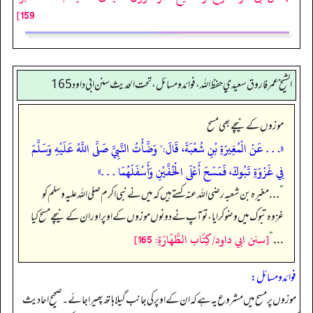
159]
الشيخ عمر فاروق سعيدي حفظ الله، فوائد و مسائل، تحت الحديث سنن ابي داود 165
موزوں کے نیچے بھی مسح
«. . . عَنْ الْمُغِيرَةِ بْنِ شُعْبَةَ، قَالَ:" وَضَّأْتُ النَّبِيَّ صَلَّى اللَّهُ عَلَيْهِ وَسَلَّمَ
فِي غَزْوَةِ تَبُوكَ، فَمَسَحَ أَعْلَى الْخُفَّيْنِ وَأَسْفَلَهُمَا . . .»
”
. . . مغیرہ بن شعبہ رضی اللہ عنہ کہتے ہیں کہ میں نے نبی اکرم صلی اللہ علیہ وسلم کو
غزوہ تبوک میں وضو کرایا، تو آپ نے دونوں موزوں کے اوپر اور ان کے نیچے مسح کیا
[سنن ابي داود/كِتَاب الطَّهَارَةِ: 165]
“
. . .
فوائد و مسائل:
موزوں پر مسح میں مشروع یہ ہے کہ ان کے اوپر کی جانب گیلا ہاتھ پھیرا جائے۔ صحیح احادیث