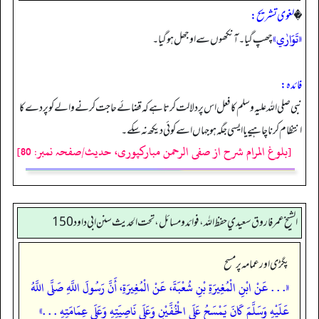
�
لغوی تشریح:
«تَوَارٰي»
چھپ گیا۔ آنکھوں سے اوجھل ہو گیا۔
فائدہ:
نبی صلی اللہ علیہ وسلم کا فعل اس پر دلالت کرتا ہے کہ قضائے حاجت کرنے والے کو پردے کا
انتظام کرنا چاہیے یا ایسی جگہ ہو جہاں اسے کوئی دیکھ نہ سکے۔
[بلوغ المرام شرح از صفی الرحمن مبارکپوری، حدیث/صفحہ نمبر: 80]
الشيخ عمر فاروق سعيدي حفظ الله، فوائد و مسائل، تحت الحديث سنن ابي داود 150
پگڑی اور عمامہ پر مسح
«. . . عَنْ ابْنِ الْمُغِيرَةِ بْنِ شُعْبَةَ، عَنْ الْمُغِيرَةِ، أَنَّ رَسُولَ اللَّهِ صَلَّى اللَّهُ
عَلَيْهِ وَسَلَّمَ كَانَ يَمْسَحُ عَلَى الْخُفَّيْنِ وَعَلَى نَاصِيَتِهِ وَعَلَى عِمَامَتِهِ . . .»