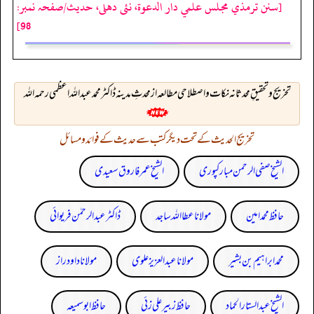
[سنن ترمذي مجلس علمي دار الدعوة، نئى دهلى، حدیث/صفحہ نمبر:
98]
تخريج وتحقيقِ محدثانہ نکات و اصطلاحی مطالعہ از محدثِ مدینہ ڈاکٹر محمد عبداللہ اعظمی رحمہ اللہ
تخریج الحدیث کے تحت دیگر کتب سے حدیث کے فوائد و مسائل
الشیخ صفی الرحمن مبارکپوری
الشیخ عمر فاروق سعیدی
حافظ محمد امین
مولانا عطا اللہ ساجد
ڈاکٹر عبدالرحمٰن فریوائی
محمد ابراہیم بن بشیر
مولانا عبد العزیز علوی
مولانا داود راز
الشیخ عبدالستار الحماد
حافظ زبیر علی زئی
حافظ ابو سمیعہ