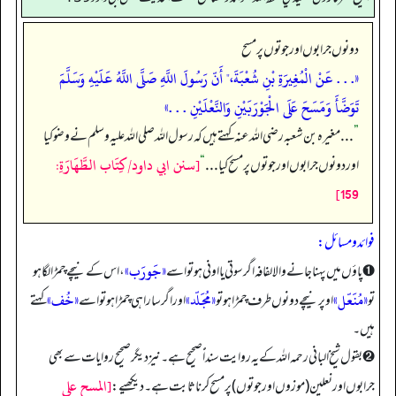
دونوں جرابوں اور جوتوں پر مسح
«. . . عَنْ الْمُغِيرَةِ بْنِ شُعْبَةَ،" أَنّ رَسُولَ اللَّهِ صَلَّى اللَّهُ عَلَيْهِ وَسَلَّمَ
تَوَضَّأَ وَمَسَحَ عَلَى الْجَوْرَبَيْنِ وَالنَّعْلَيْنِ . . .»
”
. . . مغیرہ بن شعبہ رضی اللہ عنہ کہتے ہیں کہ رسول اللہ صلی اللہ علیہ وسلم نے وضو کیا
[سنن ابي داود/كِتَاب الطَّهَارَةِ:
اور دونوں جرابوں اور جوتوں پر مسح کیا . . .
“
159]
فوائد و مسائل:
«جَورَب»
➊ پاؤں میں پہنا جانے والا لفافہ اگر سوتی یا اونی ہو تو اسے
، اس کے نیچے چمڑا لگا ہو
«مُنَعّل»
«مُجَلّد»
«خُف»
تو
اوپر نیچے دونوں طرف چمڑا ہو تو
اور اگر سارا ہی چمڑا ہو تو اسے
کہتے
ہیں۔
➋ بقول شیخ البانی رحمہ اللہ کے یہ روایت سنداًًَ صحیح ہے۔ نیز دیگر صحیح روایات سے بھی
[المسح على
جرابوں اور نعلین (موزوں اور جوتوں) پر مسح کرنا ثابت ہے۔ دیکھیے: