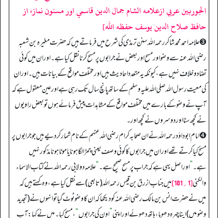
الجوربين عربي ازعلامه الشام جمال الدين قاسمي اور مسنون نماز، از
حافظ صلاح الدين يوسف حفظه الله]
➌ علامہ احمد محمد شاکر رحمہ اللہ سنن ترمذی کی شرح میں فرماتے ہیں کہ حضرت مغیرہ بن شعبہ
رضی اللہ عنہ سے وضو اور مسح اور بعض نے جرابوں پر مسح کرنا نقل کیا ہے۔ اور ان میں کوئی
تضاد و خلاف نہیں ہے، کیونکہ یہ متعدد احادیث ہیں اور مختلف مواقع کے بیانات ہیں۔ اور ان
کی معیت رسول اللہ صلی اللہ علیہ وسلم کے ساتھ پانچ سال تک رہی ہے اور عین معقول ہے کہ
آپ نے وضو کے بارے میں مختلف مواقع کے مشاہدات پیش فرمائے ہوں تو بعض راویوں
نے کچھ سنا اور دوسروں نے کچھ اور۔
➍ امام ابوداؤد رحمہ اللہ نے ان صحابہ کرام رضی اللہ عنہم کے نام شمار کر دیے ہیں جو جرابوں پر
مسح کیا کرتے تھے اور ان میں جرابوں کا کوئی وصف یعنی چمڑا لگا ہونا یا موٹا ہونا مذکور نہیں
ہے۔
”
اور اصل یہی ہے کہ جراب پر مسح صحیح ہے۔
“
علامہ دولابی رحمہ اللہ نے کتاب الاسماء
[1؍181]
والکنی
میں جناب ازرق بن قیس رحمہ اللہ (تابعی) سے نقل کیا ہے، وہ کہتے ہیں کہ
میں نے حضرت انس بن مالک رضی اللہ عنہ کو دیکھا کہ ان کا وضو ٹوٹ گیا تو انہوں نے (تجدید
وضو میں) اپنا چہرہ دھویا، ہاتھ دھوئے اور اپنی
”
اون کی جرابوں
“
، مسح کیا۔ میں نے کہا: آپ