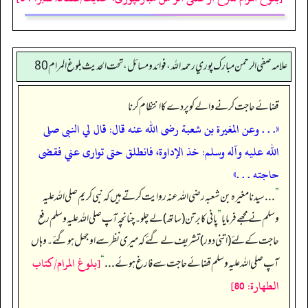
علامه صفي الرحمن مبارك پوري رحمه الله، فوائد و مسائل، تحت الحديث بلوغ المرام 80
قضائے حاجت کرنے والے کو پردے کا انتظام کرنا
«. . . وعن المغيرة بن شعبة رضى الله عنه قال: قال لي النبى صلى
الله عليه وآله وسلم: ‏‏‏‏خذ الإداوة،‏‏‏‏ فانطلق حتى توارى عني فقضى
حاجته . . .»
”
. . . سیدنا مغیرہ بن شعبہ رضی اللہ عنہ روایت کرتے ہیں کہ نبی کریم صلی اللہ علیہ
وسلم نے مجھے فرمایا
”
پانی کا برتن (ساتھ) لے چلو۔ چنانچہ آپ صلی اللہ علیہ وسلم رفع
حاجت کے لئے (اتنی دور) تشریف لے گئے کہ میری نظر سے اوجھل ہو گئے۔ وہاں
[بلوغ المرام/كتاب
آپ صلی اللہ علیہ وسلم قضائے حاجت سے فارغ ہوئے . . .
“
الطهارة: 80]