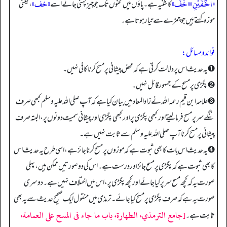
«اَلْخُفَّيْنِ»
«خُفٌّ»
«خف»
کا تثنیہ ہے۔ پاؤں میں ٹخنوں تک جو چیز پہنی جائے اسے
، یعنی
موزہ کہتے ہیں جو چمڑے سے تیار ہوتا ہے۔
فوائد و مسائل:
➊ یہ حدیث اس پر دلالت کرتی ہے کہ محض پیشانی پر مسح کرنا کافی نہیں۔
➋ پگڑی پر مسح کے جمہور قائل نہیں۔
➌ علامہ ابن قیم رحمہ اللہ نے زاد المعاد میں بیان کیا ہے کہ آپ صلی اللہ علیہ وسلم کبھی صرف
ننگے سر پر مسح فرما لیتے اور کبھی پگڑی پر اور کبھی پگڑی اور پیشانی سمیت دونوں پر، البتہ صرف
پیشانی پر مسح کرنا آپ صلی اللہ علیہ وسلم سے ثابت نہیں ہے۔
➍ یہ حدیث اس بات کا بھی ثبوت ہے کہ موزوں پر مسح کرنا جائز ہے، اسی طرح یہ حدیث اس
کا بھی ثبوت ہے کہ پگڑی پر مسح جائز اور درست ہے۔ اس کی دو صورتیں ممکن ہیں، پہلی
صورت یہ کہ کچھ مسح سر پر کیا جائے اور کچھ پگڑی پر، اس میں اختلاف نہیں ہے۔ دوسری
صورت یہ ہے کہ صرف پگڑی پر مسح کیا جائے۔ ترمذی میں منقول ایک صحیح حدیث سے یہ بھی
[جامع الترمذي، الطهارة، باب ما جاء فى المسح على العمامة،
ثابت ہے۔