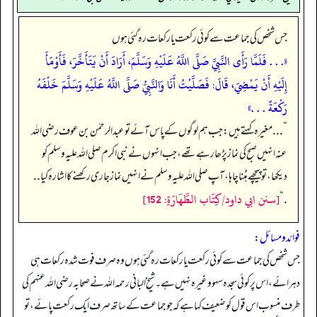
جس شخص کی جماعت سے کوئی رکعت یا رکعات رہ گئی ہوں
«. . . فَلَمَّا رَأَى النَّبِيَّ صَلَّى اللَّهُ عَلَيْهِ وَسَلَّمَ، أَرَادَ أَنْ يَتَأَخَّرَ، فَأَوْمَأَ
إِلَيْهِ أَنْ يَمْضِيَ، قَالَ: فَصَلَّيْتُ أَنَا وَالنَّبِيُّ صَلَّى اللَّهُ عَلَيْهِ وَسَلَّمَ خَلْفَهُ
رَكْعَةً . . .»
”
. . . مغیرہ کہتے ہیں: جب ہم لوگوں کے پاس آئے تو عبدالرحمٰن بن عوف رضی اللہ
عنہ انہیں صبح کی نماز پڑھا رہے تھے، جب انہوں نے نبی اکرم صلی اللہ علیہ وسلم کو
دیکھا، تو پیچھے ہٹنا چاہا، آپ صلی اللہ علیہ وسلم نے انہیں نماز جاری رکھنے کا اشارہ کیا . .
[سنن ابي داود/كِتَاب الطَّهَارَةِ: 152]
“
.
فوائد و مسائل:
جس شخص کی جماعت سے کوئی رکعت یا رکعات رہ گئی ہوں وہ صرف فوت شدہ رکعات ہی
دہرائے، اس پر کوئی سجدہ سہو وغیرہ نہیں ہے۔ شیخ البانی رحمہ اللہ نے صحابہ رضی اللہ عنہم کی
طرف منسوب اس قول کو ضعیف کہا ہے کہ جو جماعت کے ساتھ صرف ایک رکعت پائے، تو