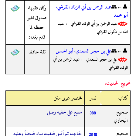
👤←👥
عبد الرحمن بن أبي الزناد القرشي،
وكان فقيها،
أبو محمد
صدوق تغير
عبد الرحمن بن أبي الزناد القرشي ← عبد
حفظه لما
الله بن ذكوان القرشي
قدم بغداد
👤←👥
علي بن حجر السعدي، أبو الحسن
ثقة حافظ
علي بن حجر السعدي ← عبد الرحمن بن أبي
الزناد القرشي
تخريج الحديث:
کتاب
نمبر
مختصر عربی متن
صحيح
مسح على خفيه وصلى
388
البخاري
صحيح
لحاجته ثم أقبل فلقيته بماء فتوضأ وعليه
2918