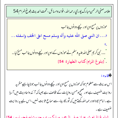
علامه صفي الرحمن مبارك پوري رحمه الله، فوائد و مسائل، تحت الحديث بلوغ المرام 54
موزوں پر مسح اوپر اور نیچے دونوں جانب
«. . . ان النبي صلى الله عليه وآله وسلم مسح اعلى الخف واسفله . .
.»
”
. . . نبی کریم صلی اللہ علیہ وسلم نے موزوں کے اوپر اور نیچے دونوں جانب مسح کیا . .
[بلوغ المرام/كتاب الطهارة: 54]
“
.
�
فائدہ:
اس حدیث سے معلوم ہوا کہ موزوں پر مسح اوپر اور نیچے دونوں جانب ہونا چاہیے مگر یہ
روایت ضعیف ہے اور صحیح و حسن روایات کے مخالف ہے جیسا کہ آئندہ احادیث میں آ رہا
ہے۔ امام ابوداود رحمہ اللہ کہتے ہیں کہ ثور کا رجاء سے سماع ثابت نہیں، اس لیے یہ روایت
ضعیف ہے۔
[بلوغ المرام شرح از صفی الرحمن مبارکپوری، حدیث/صفحہ نمبر: 54]