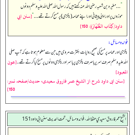
”
. . . مغیرہ بن شعبہ رضی اللہ عنہ کہتے ہیں کہ رسول اللہ صلی اللہ علیہ وسلم دونوں
[سنن ابي
موزوں پر اور اپنی پیشانی اور اپنے عمامہ (پگڑی) پر مسح کرتے تھے . . .
“
داود/كِتَاب الطَّهَارَةِ: 150]
فوائد و مسائل:
پگڑی اور عمامہ پر مسح کی صحیح روایات بکثرت مروی ہیں جن سے معلوم ہوتا ہے کہ آپ صلی
[عون
اللہ علیہ وسلم صرف سر پر یا صرف پگڑی پر یا سر اور پگڑی دونوں پر مسح کیا کرتے تھے۔
المعبود]
[سنن ابی داود شرح از الشیخ عمر فاروق سعیدی، حدیث/صفحہ نمبر:
150]
الشيخ عمر فاروق سعيدي حفظ الله، فوائد و مسائل، تحت الحديث سنن ابي داود 151