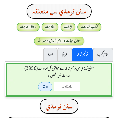
سنن ترمذي سے متعلقہ
کتاب تعارف
ابواب
احادیث
رواۃ الحدیث
سوانح حیات: امام ترمذی رحمہ اللہ
تمام کتب
ترقیم شاملہ
عربی
اردو
سنن ترمذی میں ترقیم شاملہ سے تلاش کل احادیث (3956)
حدیث نمبر لکھیں:
سنن ترمذي