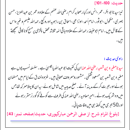
حديث: 100، 101]
نیز سیدنا ابوبکر، عمر، انس اور کبار صحابہ کرام رضی اللہ عنہم کے علاوہ عمر بن عبد العزیز، حسن
بصری، مکحول، ابوثور، امام أحمد، اوزاعی، اسحاق بن راہویہ اور وکیع رحمه الله علیہم وغیرہ اس
کے قائل ہیں۔ امام ابوحنیفہ رحمه الله کے علاوہ باقی ائمہ ثلاثہ محض پگڑی پر مسح کو ناکافی سمجھتے
ہیں۔
راوی حدیث:
سیدنا مغیرہ بن شعبہ رضی اللہ عنہ
ان کی کنیت ابوعبد اللہ یا عیسیٰ ہے۔ سلسلہ نسب یوں ہے
مغیرہ بن شعبہ بن مسعود ثقفی۔ مشہور و معروف صحابی ہیں۔ غزوہ خندق کے ایام میں مسلمان
ہوئے اور ہجرت کر کے مدینہ آئے۔ صلح حدیبیہ میں شامل ہوئے، یہ ان کا پہلا معرکہ تھا جس
میں وہ شریک ہوئے۔ امیر معاویہ رضی اللہ عنہ کی طرف سے کوفے کو گورنر مقرر ہوئے
اور 50 ہجری میں کوفہ ہی میں وفات پائی۔
[بلوغ المرام شرح از صفی الرحمن مبارکپوری، حدیث/صفحہ نمبر: 43]