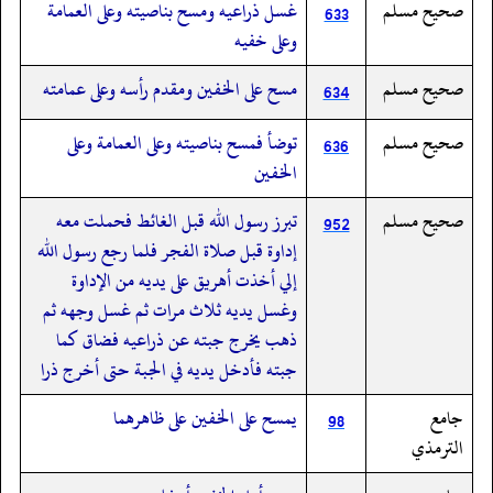
صحيح مسلم
غسل ذراعيه ومسح بناصيته وعلى العمامة
633
وعلى خفيه
صحيح مسلم
مسح على الخفين ومقدم رأسه وعلى عمامته
634
صحيح مسلم
توضأ فمسح بناصيته وعلى العمامة وعلى
636
الخفين
صحيح مسلم
تبرز رسول الله قبل الغائط فحملت معه
952
إداوة قبل صلاة الفجر فلما رجع رسول الله
إلي أخذت أهريق على يديه من الإداوة
وغسل يديه ثلاث مرات ثم غسل وجهه ثم
ذهب يخرج جبته عن ذراعيه فضاق كما
جبته فأدخل يديه في الجبة حتى أخرج ذرا
جامع
يمسح على الخفين على ظاهرهما
98
الترمذي