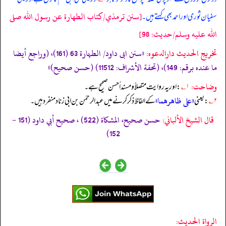
[سنن ترمذي/كتاب الطهارة عن رسول الله صلى
سفیان ثوری اور احمد بھی کہتے ہیں۔
الله عليه وسلم/حدیث: 98]
تخریج الحدیث دارالدعوہ:
«سنن ابی داود/ الطہارة 63 (161)، (وراجع أیضا
ما عندہ برقم: 149)، (تحفة الأشراف: 11512) (حسن صحیح)»
وضاحت:
۱؎
: اور یہ روایت متصلاً و مسنداً حسن صحیح ہے۔
«على ظاهرهما»
۲؎
: یعنی
کے الفاظ ذکر کرنے میں عبدالرحمٰن بن ابی زناد منفرد ہیں۔
قال الشيخ الألباني:
حسن صحيح، المشكاة (522) ، صحيح أبي داود (151 -
152)
الرواة الحديث: