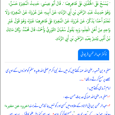
" يَمْسَحُ عَلَى الْخُفَّيْنِ عَلَى ظَاهِرِهِمَا ". قَالَ أَبُو عِيسَى: حَدِيثُ الْمُغِيرَةِ حَسَنٌ،
وَهُوَ حَدِيثُ عَبْدِ الرَّحْمَنِ بْنِ أَبِي الزِّنَادِ، عَنْ أَبِيهِ، عَنْ عُرْوَةَ، عَنْ الْمُغِيرَةِ، وَلَا
نَعْلَمُ أَحَدًا يَذْكُرُ، عَنْ عُرْوَةَ، عَنْ الْمُغِيرَةِ عَلَى ظَاهِرِهِمَا غَيْرَهُ، وَهُوَ قَوْلُ غَيْرِ
وَاحِدٍ مِنْ أَهْلِ الْعِلْمِ، وَبِهِ يَقُولُ سُفْيَانُ الثَّوْرِيُّ وَأَحْمَدُ، قَالَ مُحَمَّدٌ: وَكَانَ مَالِكُ
بْنُ أَنَسٍ يُشِيرُ بِعَبْدِ الرَّحْمَنِ بْنِ أَبِي الزِّنَادِ.
ڈاکٹر عبدالرحمٰن فریوائی
مغیرہ بن شعبہ رضی الله عنہ کہتے ہیں کہ
میں نے نبی اکرم صلی الله علیہ وسلم کو موزوں کے اوپری
حصے پر مسح کرتے دیکھا
۱؎
۔
امام ترمذی کہتے ہیں:
۱-
مغیرہ رضی الله عنہ کی حدیث حسن ہے،
«عروہ عن مغیرہ»
۲-
عبدالرحمٰن بن ابی الزناد کے علاوہ میں کسی اور کو نہیں جانتا جس نے بسند
دونوں موزوں کے
”
اوپری حصہ
“
پر مسح کا ذکر کرتا ہو
۲؎
اور یہی کئی اہل علم کا قول ہے اور یہی