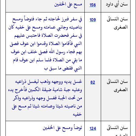
سنن أبي داود
مسح على الخفين
156
سنن النسائى
في سفر فبرز لحاجته ثم جاء فتوضأ ومسح
109
الصغرى
بناصيته وجانبي عمامته ومسح على خفيه كان
في سفر فحضرت الصلاة فاحتبس عليهم
النبي فأقاموا الصلاة وقدموا ابن عوف فصلى
بهم فجاء رسول الله فصلى خلف ابن عوف
ما بقي من الصلاة فلما سلم ابن عوف قام
النبي فقضى ما سبق ب
سنن النسائى
غسل يديه ووجهه وذهب ليغسل ذراعيه
82
الصغرى
وعليه جبة شامية ضيقة الكمين فأخرج يده
من تحت الجبة فغسل وجهه وذراعيه وذكر
من ناصيته شيئا وعمامته شيئا ثم مسح على
خفيه
سنن النسائى
توضأ ومسح على الخفين
124
الصغرى