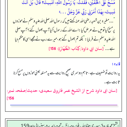
مَسَحَ عَلَى الْخُفَّيْنِ، فَقُلْتُ: يَا رَسُولَ اللَّهِ، أَنَسِيتَ؟ قَالَ: بَلْ أَنْتَ
نَسِيتَ، بِهَذَا أَمَرَنِي رَبِّي عَزَّ وَجَلَّ . . .»
”
. . . مغیرہ بن شعبہ رضی اللہ عنہ کہتے ہیں کہ رسول اللہ صلی اللہ علیہ وسلم نے موزوں
پر مسح کیا تو میں نے عرض کیا: اے اللہ کے رسول! کیا آپ بھول گئے؟ آپ صلی
اللہ علیہ وسلم نے فرمایا:
”
بلکہ تم بھول گئے ہو، میرے رب نے مجھے اسی کا حکم دیا
[سنن ابي داود/كِتَاب الطَّهَارَةِ: 156]
ہے . . .
“
فائدہ:
یہ روایت تو ضعیف ہے، تاہم دوسری صحیح روایت سے یہ مسئلہ یعنی موزوں پر مسح کرنا
ثابت ہے۔
[سنن ابی داود شرح از الشیخ عمر فاروق سعیدی، حدیث/صفحہ نمبر:
156]
الشيخ عمر فاروق سعيدي حفظ الله، فوائد و مسائل، تحت الحديث سنن ابي داود 159