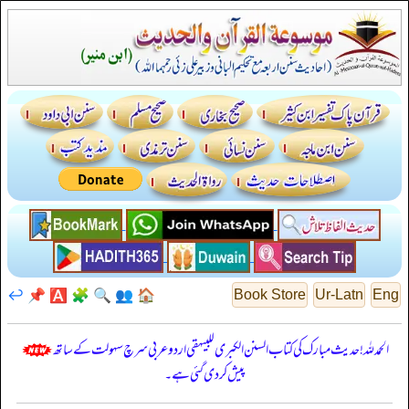
↩️
📌
🅰️
🧩
🔍
👥
🏠
Book Store
Ur-Latn
Eng
الحمدللہ! حدیث مبارک کی کتاب السنن الكبرى للبيهقي اردو عربی سرچ سہولت کے ساتھ
پیش کر دی گئی ہے۔