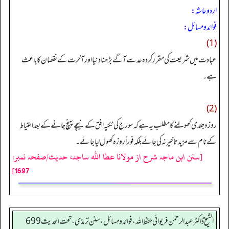
اردو حاشہ:
فوائد و مسائل:
(1)
عبا دت میں شریعت کی مقرر کردہ حد سے آگے بڑھنا دنیا اور آ خرت کے نقصان کا با عث
ہے۔
(2)
روزہ جلدی کھولنے کا مطلب یہ ہے کہ سورج کی ٹکیہ افق کے نیچے پہنچ جانے کے بعد احتیاط
کے نام سے مزید تا خیر نہ کی جائے بلکہ فوراً روزہ کھول لیا جائے۔
[سنن ابن ماجہ شرح از مولانا عطا الله ساجد، حدیث/صفحہ نمبر:
1697]
الشیخ ڈاکٹر عبد الرحمٰن فریوائی حفظ اللہ، فوائد و مسائل، سنن ترمذی، تحت الحديث 699