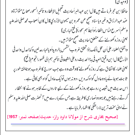
(وحیدی)
حافظ ابن حجر فرماتے ہیں قال ابن عبدالبر أحادیث تعجیل الإفطارو تأخیر السحور صحاح متواترة و
عند عبدالرزاق و غیرہ بإسناد صحیح عن عمرو بن میمون الأزدي قال کان أصحاب محمد صلی اللہ علیه
وسلم أسرع الناس إفطاراً و أبطأهم سحوراً (فتح الباری)
یعنی روزہ کھولنے کے متعلق احادیث صحیح متواتر ہیں۔
و اتفق العلماء علی أن محل ذلك إذا تحقق غروب الشمس بالرویة أو بإخبار عدلین و کذا عدل واحد في
الأرجح قال ابن دقیق العید في هذا الحدیث رد علی الشیعة في تأخیرهم إلی ظهور النجوم (فتح)
یعنی علماء کا اتفاق ہے کہ روزہ کھولنے کا وقت وہ ہے جب سورج کا غروب ہونا پختہ طو رپر
ثابت ہو جائے یا دو عادل گواہ کہہ دیں، دو نہ ہوں تو ایک عادل گواہ بھی کافی ہے۔
اس حدیث میں شیعہ پر رد ہے جو روزہ کھولنے کے لیے تاروں کے ظاہر ہونے کا انتظار
کرتے رہتے ہیں جو یہود و نصاری کا طریقہ ہے جس کے بارے میں آنحضرت صلی اللہ علیہ وسلم
نے اپنی سخت ترین ناراضگی کا اظہار فرمایا ہے۔
[صحیح بخاری شرح از مولانا داود راز، حدیث/صفحہ نمبر: 1957]