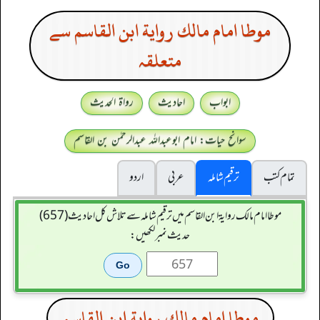
موطا امام مالك رواية ابن القاسم سے
متعلقہ
ابواب
احادیث
رواۃ الحدیث
سوانح حیات: امام ابوعبداللہ عبدالرحمٰن بن القاسم
تمام کتب
ترقیم شاملہ
عربی
اردو
موطا امام مالك رواية ابن القاسم میں ترقیم شاملہ سے تلاش کل احادیث (657)
حدیث نمبر لکھیں:
موطا امام مالك رواية ابن القاسم