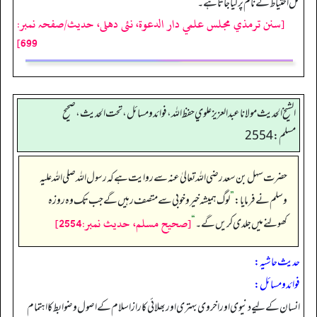
کل احتیاط کے نام پر کیا جاتا ہے۔
[سنن ترمذي مجلس علمي دار الدعوة، نئى دهلى، حدیث/صفحہ نمبر:
699]
الشيخ الحديث مولانا عبدالعزيز علوي حفظ الله، فوائد و مسائل، تحت الحديث ، صحيح
مسلم: 2554
حضرت سہل بن سعد رضی اللہ تعالیٰ عنہ سے روایت ہے کہ رسول اللہ صلی اللہ علیہ
وسلم نے فرمایا:
”
لوگ ہمیشہ خیرو خوبی سے متصف رہیں گے جب تک وہ روزہ
[صحيح مسلم، حديث نمبر:2554]
کھولنے میں جلدی کریں گے۔
“
حدیث حاشیہ:
فوائد ومسائل:
انسان کے لیے دنیوی اوراخروی بہتری اور بھلائی کا راز اسلام کے اصول وضوابط کا اہتمام