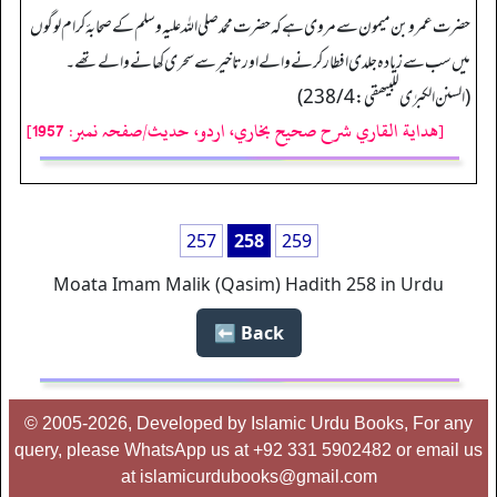
حضرت عمرو بن میمون سے مروی ہے کہ حضرت محمد صلی اللہ علیہ وسلم کے صحابۂ کرام لوگوں
میں سب سے زیادہ جلدی افطار کرنے والے اور تاخیر سے سحری کھانے والے تھے۔
(السنن الکبرٰی للبیھقي: 238/4)
[هداية القاري شرح صحيح بخاري، اردو، حدیث/صفحہ نمبر: 1957]
257
258
259
Moata Imam Malik (Qasim) Hadith 258 in Urdu
Back ⬅️
© 2005-2026, Developed by Islamic Urdu Books, For any
query, please WhatsApp us at +92 331 5902482 or email us
at islamicurdubooks@gmail.com