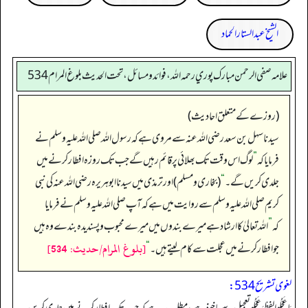
الشیخ عبدالستار الحماد
علامه صفي الرحمن مبارك پوري رحمه الله، فوائد و مسائل، تحت الحديث بلوغ المرام 534
(روزے کے متعلق احادیث)
سیدنا سہل بن سعد رضی اللہ عنہ سے مروی ہے کہ رسول اللہ صلی اللہ علیہ وسلم نے
فرمایا کہ
”
لوگ اس وقت تک بھلائی پر قائم رہیں گے جب تک روزہ افطار کرنے میں
جلدی کریں گے۔
“
(بخاری و مسلم) اور ترمذی میں سیدنا ابوہریرہ رضی اللہ عنہ کی نبی
کریم صلی اللہ علیہ وسلم سے روایت میں ہے کہ آپ صلی اللہ علیہ وسلم نے فرمایا
کہ
”
اللہ تعالیٰ کا ارشاد ہے میرے بندوں میں میرے محبوب و پسندیدہ بندے وہ ہیں
[بلوغ المرام/حدیث: 534]
جو افطار کرنے میں عجلت سے کام لیتے ہیں۔
“
لغوی تشریح 534: