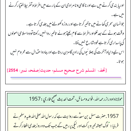
اور پابندی کرنے میں ہے اور ناکامی ونامرادی ان کے بارے میں افراط وتفریط اختیار کرنے
میں ہے۔
جو انسان سحری کھانے میں تاخیر کرتا ہے اورروزہ کھولنے میں جلدی کرتا ہے۔
وقت ہونے کے بعد غلو اور افراط سے کام لیتے ہوئے تاخیر روا نہیں رکھتا تو وہ اسلامی اصولوں
کی پاسداری کرتا ہے خود شارع نہیں بنتا۔
اس لیے دنیا وآخرت کی بھلائیوں کی راہ پر گامزن رہتا ہے اور جادہ اعتدال سے محروم نہیں
ہوتا۔
[تحفۃ المسلم شرح صحیح مسلم، حدیث/صفحہ نمبر: 2554]
مولانا داود راز رحمه الله، فوائد و مسائل، تحت الحديث صحيح بخاري: 1957
1957. حضرت سہل بن سعد ؓ سے روایت ہے کہ رسول اللہ صلی اللہ علیہ وسلم نے
فرمایا:
”
لوگ ہمیشہ خیر وبرکت اور نیکی پر رہیں گے جب تک وہ روز جلدی افطار کرتے