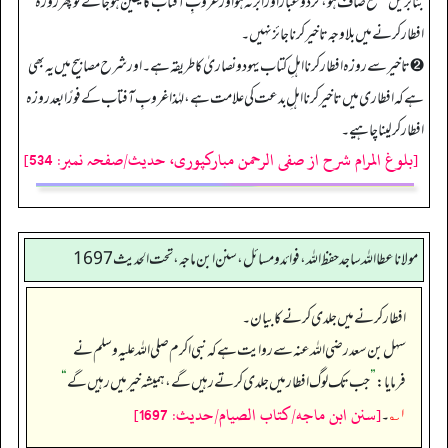
بنابریں مطلع صاف ہو، گردوغبار اور ابر نہ ہو اور غروبِ آفتاب کا یقین ہو جائے تو پھر روزہ
افطار کرنے میں بلاوجہ تاخیر کرنا جائز نہیں۔
➋ تاخیر سے روزہ افطار کرنااہلِ کتاب یہود و نصاریٰ کا طریقہ ہے۔ اور شرح مصابیح میں یہ بھی
ہے کہ افطاری میں تاخیر کرنااہلِ بدعت کی علامت ہے، لہٰذا غروبِ آفتاب کے فورًا بعد روزہ
افطار کرلینا چاہیے۔
[بلوغ المرام شرح از صفی الرحمن مبارکپوری، حدیث/صفحہ نمبر: 534]
مولانا عطا الله ساجد حفظ الله، فوائد و مسائل، سنن ابن ماجه، تحت الحديث1697
افطار کرنے میں جلدی کرنے کا بیان۔
سہل بن سعد رضی اللہ عنہ سے روایت ہے کہ نبی اکرم صلی اللہ علیہ وسلم نے
فرمایا:
”
جب تک لوگ افطار میں جلدی کرتے رہیں گے، ہمیشہ خیر میں رہیں گے
“
[سنن ابن ماجه/كتاب الصيام/حدیث: 1697]
۱؎
۔