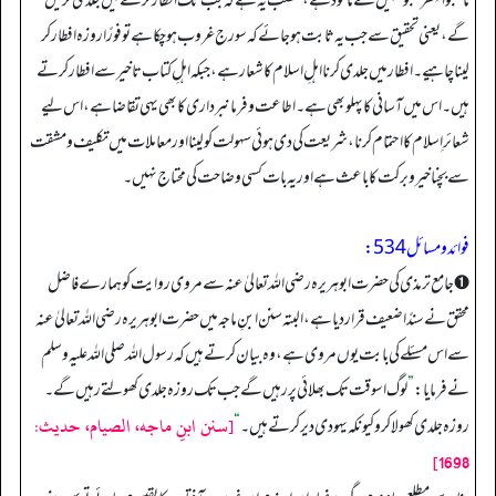
مَاعَجَّلُو الفِطْرَ عَجَّلُو تعجیل سے ماخوذ ہے، مطلب یہ ہے کہ جب تک افطار کرنے میں جلدی کریں
گے، یعنی تحقیق سے جب یہ ثابت ہو جائے کہ سورج غروب ہو چکا ہے تو فورًا روزہ افطار کر
لینا چاہیے۔ افطار میں جلدی کرنااہلِ اسلام کا شعار ہے، جبکہ اہلِ کتاب تاخیر سے افطار کرتے
ہیں۔ اس میں آسانی کا پہلو بھی ہے۔ اطاعت و فرمانبرداری کا بھی یہی تقاضا ہے، اس لیے
شعائرِ اسلام کا احتمام کرنا، شریعت کی دی ہوئی سہولت کو لینا اور معاملات میں تکلیف و مشقت
سے بچنا خیر و برکت کا باعث ہے اور یہ بات کسی وضاحت کی محتاج نہیں۔
فوائد و مسائل 534:
➊ جامع ترمذی کی حضرت ابوہریرہ رضی اللہ تعالیٰ عنہ سے مروی روایت کو ہمارے فاضل
محقق نے سندًا ضعیف قرار دیا ہے، البتہ سنن ابنِ ماجہ میں حضرت ابوہریرہ رضی اللہ تعالیٰ عنہ
سے اس مسئلے کی بابت یوں مروی ہے، وہ بیان کرتے ہیں کہ رسول اللہ صلی اللہ علیہ وسلم
نے فرمایا:
”
لوگ اسوقت تک بھلائی پر رہیں گے جب تک روزہ جلدی کھولتے رہیں گے۔
[سنن ابنِ ماجه، الصيام، حديث:
روزہ جلدی کھولا کرو کیونکہ یہودی دیر کرتے ہیں۔
“
1698]