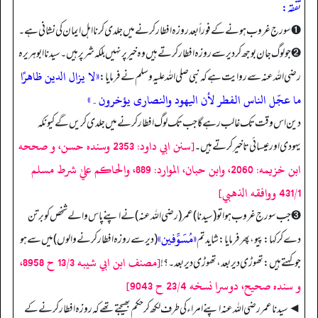
تفقه:
➊ سورج غروب ہونے کے فوراً بعد روزہ افطار کرنے میں جلدی کرنا اہل ایمان کی نشانی ہے۔
➋ جو لوگ جان بوجھ کر دیر سے روزہ افطار کرتے ہیں وہ خیر پر نہیں بلکہ شر پر ہیں۔ سیدنا ابوہریرہ
«لا یزال الدین ظاھرًا
رضی اللہ عنہ سے روایت ہے کہ نبی صلی اللہ علیہ وسلم نے فرمایا:
ما عجّل الناس الفطر لأن الیھود والنصاری یؤخرون۔»
دین اس وقت تک غالب رہے گا جب تک لوگ افطار کرنے میں جلدی کریں گے کیونکہ
[سنن ابي داود: 2353 وسنده حسن، و صححه
یہودی اور عیسائی تاخیر کرتے ہیں۔
ابن خزيمه: 2060، وابن حبان، الموارد: 889، والحاكم عليٰ شرط مسلم
431/1 ووافقه الذهبي]
➌ جب سورج غروب ہوا تو (سیدنا) عمر (رضی اللہ عنہ) نے اپنے پاس والے شخص کو برتن
«مُسَوِّفين»
دے کر کہا: پیو، پھر فرمایا: شاید تم
(دیر سے روزہ افطار کرنے والوں) میں سے ہو
[مصنف ابن ابي شيبه 13/3 ح 8958،
جو کہتے ہیں: تھوڑی دیر بعد، تھوڑی دیر بعد۔؟!
و سنده صحيح، دوسرا نسخه 23/4 ح 9043]
◄ سیدنا عمر رضی اللہ عنہ اپنے امراء کی طرف لکھ کر حکم بھیجتے تھے کہ روزہ افطار کرنے کے