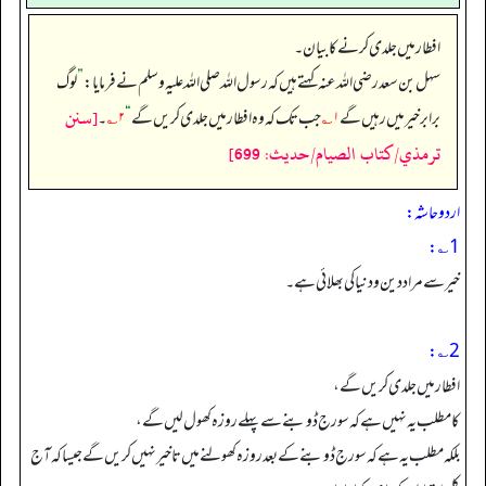
افطار میں جلدی کرنے کا بیان۔
سہل بن سعد رضی الله عنہ کہتے ہیں کہ رسول اللہ صلی اللہ علیہ وسلم نے فرمایا:
”
لوگ
[سنن
برابر خیر میں رہیں گے
۱؎
جب تک کہ وہ افطار میں جلدی کریں گے
“
۲؎
۔
ترمذي/كتاب الصيام/حدیث: 699]
اردو حاشہ:
1؎:
خیر سے مراد دین و دنیا کی بھلائی ہے۔
2؎:
افطار میں جلدی کریں گے،
کا مطلب یہ نہیں ہے کہ سورج ڈوبنے سے پہلے روزہ کھول لیں گے،
بلکہ مطلب یہ ہے کہ سورج ڈوبنے کے بعد روزہ کھولنے میں تاخیر نہیں کریں گے جیسا کہ آج