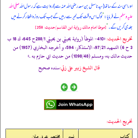
اور اسی سند کے ساتھ (سیدنا سہل بن سعد رضی اللہ عنہ سے) روایت ہے کہ رسول اللہ
صلی اللہ
علیہ وسلم
نے فرمایا:
”
لوگ اس وقت تک خیر سے رہیں گے جب تک روزہ افطار کرنے میں
جلدی کریں گے۔
“
[موطا امام مالك رواية ابن القاسم/حدیث: 258]
تخریج الحدیث:
«410- الموطأ (رواية يحييٰي بن يحييٰي 288/1ح 645، ك 18 ب
3 ح 6) التمهيد 97/21، الاستذكار: 594، و أخرجه البخاري (1957) من
حديث مالك به، ومسلم (1098/48) من حديث ابي حازم به .»
قال الشيخ زبير على زئي:
سنده صحيح
تخريج الحديث:
کتاب
نمبر
مختصر عربی متن