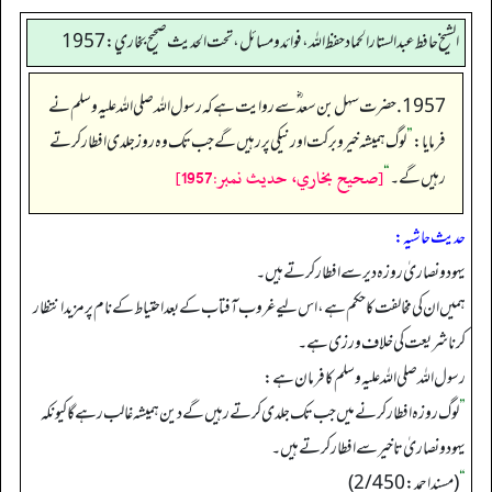
الشيخ حافط عبدالستار الحماد حفظ الله، فوائد و مسائل، تحت الحديث صحيح بخاري:1957
1957. حضرت سہل بن سعد ؓ سے روایت ہے کہ رسول اللہ صلی اللہ علیہ وسلم نے
فرمایا:
”
لوگ ہمیشہ خیر وبرکت اور نیکی پر رہیں گے جب تک وہ روز جلدی افطار کرتے
[صحيح بخاري، حديث نمبر:1957]
رہیں گے۔
“
حدیث حاشیہ:
یہودونصاریٰ روزہ دیر سے افطار کرتے ہیں۔
ہمیں ان کی مخالفت کا حکم ہے، اس لیے غروب آفتاب کے بعد احتیاط کے نام پر مزید انتظار
کرنا شریعت کی خلاف ورزی ہے۔
رسول اللہ صلی اللہ علیہ وسلم کا فرمان ہے:
”
لوگ روزہ افطار کرنے میں جب تک جلدی کرتے رہیں گے دین ہمیشہ غالب رہے گا کیونکہ
یہودونصاریٰ تاخیر سے افطار کرتے ہیں۔
“
(مسنداحمد: 2/450)