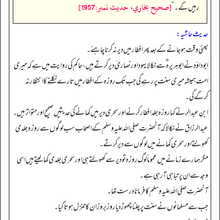
[صحيح بخاري، حديث نمبر:1957]
رہیں گے۔
“
حدیث حاشیہ:
یعنی وقت ہو جانے کے بعد پھر افطار میں دیر نہ کرنا چاہئے۔
ابوداؤد نے ابوہریرہ ؓ سے نکالا یہود اور نصاریٰ دیر کرتے ہیں، حاکم کی روایت میں ہے کہ میری
امت ہمیشہ میری سنت پر رہے گی جب تک روزہ کے افطار میں تارے نکلنے کا انتظار نہ
کرگے گی۔
ابن عبدالر نے کہا روزہ جلد افطار کرنے اور سحری دیر میں کھانے کی حدیثیں صحیح اور متواتر ہیں۔
عبدالرزاق نے نکالا کہ آنحضرت صلی اللہ علیہ وسلم کے اصحاب سب لوگوں سے روزہ جلدی
کھولتے اور سحری کھانے میں لوگوں سے دیر کرتے۔
مگر ہمارے زمانے میں عموماً لوگ روزہ تو دیر سے کھولتے ہی اور سحری جلدی کھالیتے ہیں اسی
وجہ سے ان پر تباہی آرہی ہے۔
آنحضرت صلی اللہ علیہ وسلم کا فرمانا درست تھا۔
جب سے مسلمانوں نے سنت پر چلنا چھوڑ دیا روز بروز ان کا تنزل ہوتا گیا۔