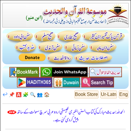
↩️
📌
🅰️
🧩
🔍
👥
🏠
Book Store
Ur-Latn
Eng
الحمدللہ! حدیث مبارک کی کتاب السنن الكبرى للبيهقي اردو عربی سرچ سہولت کے ساتھ
پیش کر دی گئی ہے۔