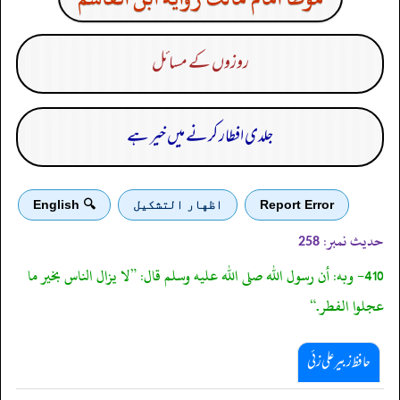
روزوں کے مسائل
جلدی افطار کرنے میں خیر ہے
Report Error
اظهار التشكيل
🔍 English
حدیث نمبر:
258
410- وبه: أن رسول الله صلى الله عليه وسلم قال: ”لا يزال الناس بخير ما
عجلوا الفطر.“
حافظ زبیر علی زئی