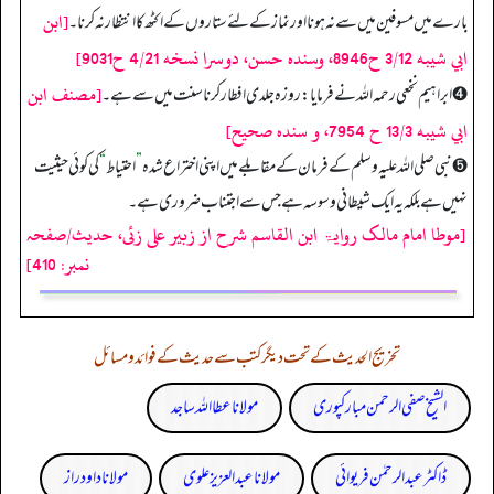
[ابن
بارے میں مسوفین میں سے نہ ہونا اور نماز کے لئے ستاروں کے اکٹھ کا انتظار نہ کرنا۔
ابي شيبه 3/12 ح8946، وسنده حسن، دوسرا نسخه 4/21 ح9031]
[مصنف ابن
➍ ابراہیم نخعی رحمہ اللہ نے فرمایا: روزہ جلدی افطار کرنا سنت میں سے ہے۔
ابي شيبه 13/3 ح 7954، و سنده صحيح]
➎ نبی صلی اللہ علیہ وسلم کے فرمان کے مقابلے میں اپنی اختراع شدہ
”
احتیاط
“
کی کوئی حیثیت
نہیں ہے بلکہ یہ ایک شیطانی وسوسہ ہے جس سے اجتناب ضروری ہے۔
[موطا امام مالک روایۃ ابن القاسم شرح از زبیر علی زئی، حدیث/صفحہ
نمبر: 410]
تخریج الحدیث کے تحت دیگر کتب سے حدیث کے فوائد و مسائل
الشیخ صفی الرحمن مبارکپوری
مولانا عطا اللہ ساجد
ڈاکٹر عبدالرحمٰن فریوائی
مولانا عبد العزیز علوی
مولانا داود راز