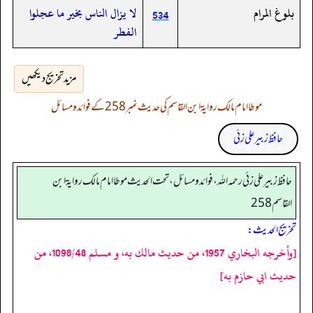
بلوغ المرام
‏‏‏‏لا يزال الناس بخير ما عجلوا
534
الفطر
مزید تخریج دیکھیں
موطا امام مالک روایۃ ابن القاسم کی حدیث نمبر 258 کے فوائد و مسائل
حافظ زبیر علی زئی
حافظ زبير على زئي رحمه الله، فوائد و مسائل، تحت الحديث موطا امام مالك رواية ابن
القاسم 258
تخریج الحدیث:
[وأخرجه البخاري 1957، من حديث مالك به، و مسلم 1098/48، من
حديث ابي حازم به]