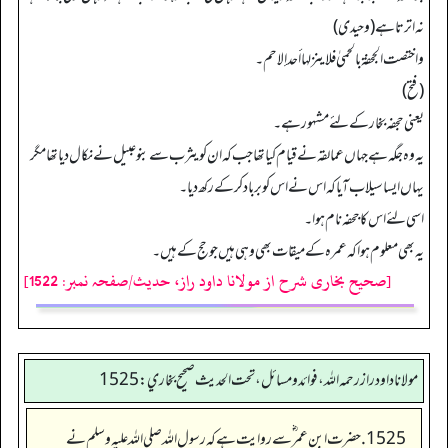
نہ اترتا ہے (وحیدی)
واختصت الجحفة بالحمیٰ فلاینزلها أحد إلاحم۔
(فتح)
یعنی حجفہ بخار کے لئے مشہور ہے۔
یہ وہ جگہ ہے جہاں عمالقہ نے قیام کیا تھا جب کہ ان کو یثرب سے بنو عبیل نے نکال دیا تھا مگر
یہاں ایسا سیلاب آیا کہ اس نے اس کوبرباد کر کے رکھ دیا۔
اسی لئے اس کا جحفہ نام ہوا۔
یہ بھی معلوم ہوا کہ عمرہ کے میقات بھی وہی ہیں جو حج کے ہیں۔
[صحیح بخاری شرح از مولانا داود راز، حدیث/صفحہ نمبر: 1522]
مولانا داود راز رحمه الله، فوائد و مسائل، تحت الحديث صحيح بخاري: 1525
1525. حضرت ابن عمر ؓ سے روایت ہے کہ رسول اللہ صلی اللہ علیہ وسلم نے