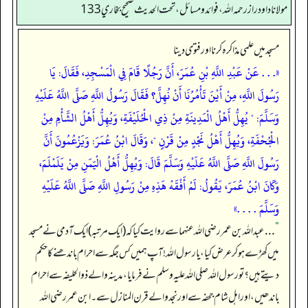
مولانا داود راز رحمه الله، فوائد و مسائل، تحت الحديث صحيح بخاري 133
مسجد میں علمی مذاکرہ کرنا اور فتوی دینا
«. . . عَنْ عَبْدِ اللَّهِ بْنِ عُمَرَ، أَنَّ رَجُلًا قَامَ فِي الْمَسْجِدِ، فَقَالَ: يَا
رَسُولَ اللَّهِ، مِنْ أَيْنَ تَأْمُرُنَا أَنْ نُهِلَّ؟ فَقَالَ رَسُولُ اللَّهِ صَلَّى اللَّهُ عَلَيْهِ
وَسَلَّمَ: " يُهِلُّ أَهْلُ الْمَدِينَةِ مِنْ ذِي الْحُلَيْفَةِ، وَيُهِلُّ أَهْلُ الشَّأْمِ مِنْ
الْجُحْفَةِ، وَيُهِلُّ أَهْلُ نَجْدٍ مِنْ قَرْنٍ "، وَقَالَ ابْنُ عُمَرَ: وَيَزْعُمُونَ أَنَّ
رَسُولَ اللَّهِ صَلَّى اللَّهُ عَلَيْهِ وَسَلَّمَ قَالَ: وَيُهِلُّ أَهْلُ الْيَمَنِ مِنْ يَلَمْلَمَ،
وَكَانَ ابْنُ عُمَرَ، يَقُولُ: لَمْ أَفْقَهْ هَذِهِ مِنْ رَسُولِ اللَّهِ صَلَّى اللَّهُ عَلَيْهِ
وَسَلَّمَ . . . .»
”
. . . عبداللہ بن عمر رضی اللہ عنہما سے روایت کیا کہ (ایک مرتبہ) ایک آدمی نے مسجد
میں کھڑے ہو کر عرض کیا، یا رسول اللہ! آپ ہمیں کس جگہ سے احرام باندھنے کا حکم
دیتے ہیں؟ تو رسول اللہ صلی اللہ علیہ وسلم نے فرمایا، مدینہ والے ذوالحلیفہ سے احرام
باندھیں، اور اہل شام جحفہ سے اور نجد والے قرن المنازل سے۔ ابن عمر رضی اللہ