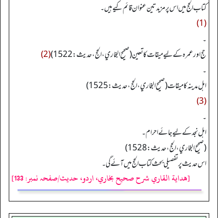
کتاب الحج میں اس پر مزید تین عنوان قائم کیے ہیں۔
(1)
۔
حج اور عمرہ کے لیے میقات کا تعین (صحیح البخاري، الحج، حدیث: 1522)
(2)
۔
اہل مدینہ کا میقات (صحیح البخاري، الحج، حدیث: 1525)
(3)
۔
اہل نجد کے لیے جائے احرام۔
(صحیح البخاري، الحج، حدیث: 1528)
اس حدیث پر تفصیلی بحث کتاب الحج میں آئے گی۔
[هداية القاري شرح صحيح بخاري، اردو، حدیث/صفحہ نمبر: 133]