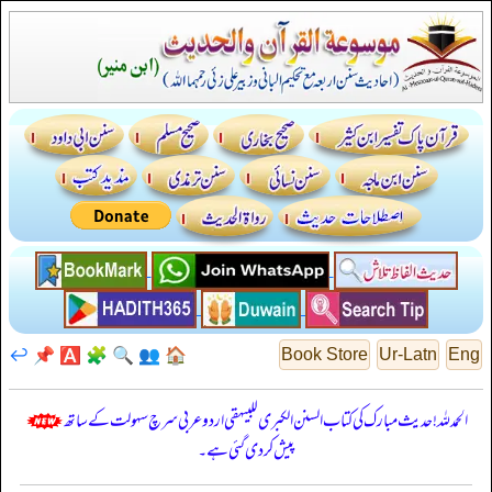
↩️
📌
🅰️
🧩
🔍
👥
🏠
Book Store
Ur-Latn
Eng
الحمدللہ! حدیث مبارک کی کتاب السنن الكبرى للبيهقي اردو عربی سرچ سہولت کے ساتھ
پیش کر دی گئی ہے۔