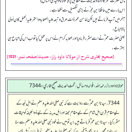
پس حضرت عمر ؓ کا اجتہاد حدیث کے مطابق پڑا (مولانا وحیدی الزماں)
اس بارے میں حافظ ابن حجر ؒ نے بڑی تفصیل سے لکھا ہے۔
آخر میں آپ فرماتے ہیں لکن لما سن عمر ذات عرق وتبعه علیه الصحابة واستمر علیه العمل کان أولی
بالاتباع۔
یعنی حضرت عمر ؓ نے اسے مقرر فرمادیا اور صحابہ کرام نے اس پر عمل کیا تو اب اس کی اتباع ہی
بہتر ہے۔
[صحیح بخاری شرح از مولانا داود راز، حدیث/صفحہ نمبر: 1531]
مولانا داود راز رحمه الله، فوائد و مسائل، تحت الحديث صحيح بخاري: 7344
7344. سیدنا ابن عمر ؓ سے روایت ہے کہ نبی صلی اللہ علیہ وسلم نے اہل نجد کے
لیے مقام قرن اہل شام کے لیے مقام حجفہ اور اہل مدینہ کے لیے ذوالحلیفہ کو میقات
مقرر کیا۔ سیدنا ابن عمر ؓ فرماتے ہیں: یہ تو میں نے خود نبی صلی اللہ علیہ وسلم سے سنا
ہے، البتہ مجھے یہ بات بھی پہنچی ہے کہ نبی صلی اللہ علیہ وسلم نے فرمایا:
”
اہل یمن