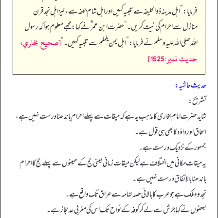
فرمایا:
”
اہل مدینہ ذوالحلیفہ سے تلبیہ کہیں اور اہل شام جحفہ سے، نیز اہل نجد قرن
منازل سے احرام کی نیت کریں۔
“
حضرت ابن عمر ؓ نے کہا: مجھے معلوم ہوا کہ رسول
[صحيح بخاري،
اللہ صلی اللہ علیہ وسلم نے فرمایا:
”
اہل یمن یلملم سے تلبیہ کہیں۔
“
حديث نمبر:1525]
حدیث حاشیہ:
تشریح:
شاید حضرت امام بخاری کا مذہب یہ ہے کہ میقات سے پہلے احرام باندھنا درست نہیں ہے،
اسحاق اور داؤد کا بھی ہی قول ہے۔
جمہور کے نزدیک درست ہے۔
یہ میقات مکانی میں اختلاف ہے لیکن میقات زمانی یعنی حج کے مہینوں سے پہلے حج کا احرام
باندھنا بالا تفاق درست نہیں ہے۔
نجد وہ ملک ہے جو عرب کا بالائی حصہ تہامہ سے عراق تک واقع ہے۔
بعضوں نے کہا جرش سے لے کر کوفہ کے نواح تک اس کی مغربی حد حجاز ہے۔