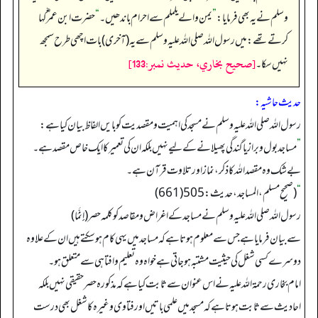
وسلم نے یہ بھی فرمایا:
”
یمن والے یلملم سے احرام باندھیں۔
“
حضرت ابن عمر ؓ کہا
کرتے تھے: میں رسول اللہ صلی اللہ علیہ وسلم سے یہ (آخری) بات اچھی طرح سمجھ
[صحيح بخاري، حديث نمبر:133]
نہیں سکا۔
حدیث حاشیہ:
رسول اللہ صلی اللہ علیہ وسلم نے مسجد کی اہمیت و مقصدیت کو بایں الفاظ بیان کیا ہے:
”
مساجد بول و براز یا گندگی پھیلانے کے لیے نہیں بلکہ ان کی تعمیر کا ایک خاص مقصد ہے۔
بےشک وہ مقصد اللہ کا ذکر، نماز اور تلاوت قرآن ہے۔
“
(صحیح مسلم، المساجد، حدیث: 505(661)
رسول اللہ صلی اللہ علیہ وسلم نے مساجد کے اغراض و مقاصد کو کلمہ حصر(إِنَّمَا)
سے بیان فرمایا ہے جس سے معلوم ہوتا ہے کہ مساجد میں یہی کام ہو سکتے ہیں ان کے علاوہ
دوسرے کسی شغل کی حیثیت مشتبہ ہو جاتی ہے خواہ وہ تعلیم وافتا ہی سے متعلق ہو۔
امام بخاری رحمۃ اللہ علیہ نے اس عنوان سے ثابت کیا ہے کہ مذکورہ حصر حقیقی نہیں بلکہ
احادیث سے ثابت ہوتا ہے کہ مسجد میں علمی باتیں اور فتاوی وغیرہ کا شغل بھی درست