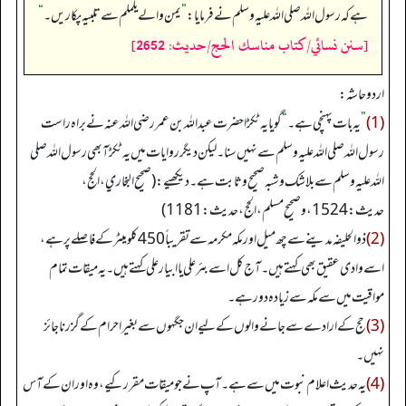
ہے کہ رسول اللہ صلی اللہ علیہ وسلم نے فرمایا:
”
یمن والے یلملم سے تلبیہ پکاریں۔‏‏‏‏
“
[سنن نسائي/كتاب مناسك الحج/حدیث: 2652]
اردو حاشہ:
(1)
”
یہ بات پہنچی ہے۔
“
گویا یہ ٹکڑا حضرت عبداللہ بن عمر رضی اللہ عنہ نے براہ راست
رسول اللہ صلی اللہ علیہ وسلم سے نہیں سنا۔ لیکن دیگر روایات میں یہ ٹکڑآ بھی رسول اللہ صلی
اللہ علیہ وسلم سے بلا شک وشبہ صحیح وثابت ہے۔ دیکھیے: (صحیح البخاري، الحج،
حدیث: 1524، وصحیح مسلم، الحج، حدیث: 1181)
(2)
ذوالحلیفہ مدینے سے چھ میل اور مکہ مکرمہ سے تقریباً 450 کلو میٹر کے فاصلے پر ہے،
اسے وادی عقیق بھی کہتے ہیں۔ آج کل اسے بئر علی یا ابیار علی کہتے ہیں۔ یہ میقات تمام
مواقیت میں سے مکہ سے زیادہ دور ہے۔
(3)
حج کے ارادے سے جانے والوں کے لیے ان جگہوں سے بغیر احرام کے گزرنا جائز
نہیں۔
(4)
یہ حدیث اعلام نبوت میں سے ہے۔ آپ نے جو میقات مقرر کیے، وہ اور ان کے آس