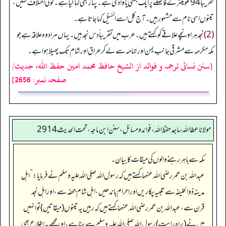
تقریباً 94 کلو میٹر کے فاصلے پر ایک بستی یا وادی ہے۔ پہاڑ بھی کہا گیا ہے۔ کوئی اختلاف نہیں،
تینوں اسی نام سے مشہور ہیں۔ آج کل اسے السَّیْل کہا جاتا ہے۔
(2)
نجد ہر اونچے علاقے کو کہتے ہیں۔ عرب میں تقریباً دس نجد ہیں۔ یہاں مراد وہ علاقہ ہے جو
مکہ مکرمہ سے مشرقی جانب یمن اور تہامہ سے لے کر عراق اور شام تک پھیلا ہوا ہے۔
[سنن نسائی ترجمہ و فوائد از الشیخ حافظ محمد امین حفظ اللہ، حدیث/
صفحہ نمبر: 2656]
مولانا عطا الله ساجد حفظ الله، فوائد و مسائل، سنن ابن ماجه، تحت الحديث2914
مکہ سے باہر رہنے والوں کی میقات کا بیان۔
عبداللہ بن عمر رضی اللہ عنہما کہتے ہیں کہ رسول اللہ صلی اللہ علیہ وسلم نے فرمایا:
”
اہل
مدینہ ذو الحلیفہ سے تلبیہ پکاریں اور احرام باندھیں، اہل شام جحفہ سے، اور اہل نجد
قرن سے، عبداللہ بن عمر رضی اللہ عنہما کہتے ہیں کہ رہیں یہ تینوں (میقاتیں) تو انہیں
میں نے (براہ راست) رسول اللہ صلی اللہ علیہ وسلم سے سنا ہے، اور مجھے یہ اطلاع بھی