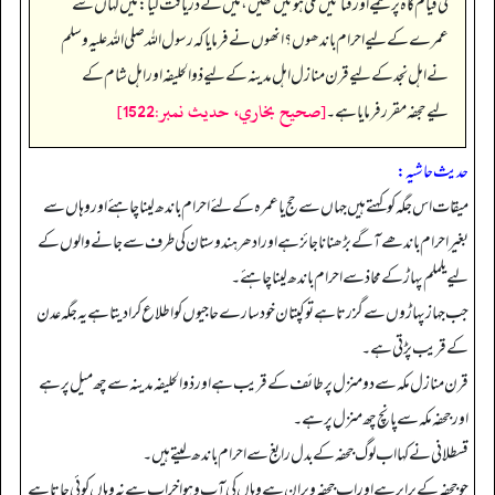
کی قیام گاہ پر خیمے اور قناتیں لگی ہوئیں تھیں، میں نے دریافت کیا: میں کہاں سے
عمرے کے لیے احرام باندھوں؟انھوں نے فرمایا کہ رسول اللہ صلی اللہ علیہ وسلم
نے اہل نجد کے لیے قرن منازل اہل مدینہ کے لیے ذوالحلیفہ اور اہل شام کے
[صحيح بخاري، حديث نمبر:1522]
لیےحجفہ مقرر فرمایا ہے۔
حدیث حاشیہ:
میقات اس جگہ کو کہتے ہیں جہاں سے حج یا عمرہ کے لئے احرام باندھ لینا چاہئے اور وہاں سے
بغیر احرام باندھے آگے بڑھنا ناجائز ہے اور ادھر ہندوستان کی طرف سے جانے والوں کے
لیے یلملم پہاڑ کے محاذ سے احرام باندھ لینا چاہئے۔
جب جہاز پہاڑوں سے گزرتا ہے تو کپتان خود سارے حاجیوں کو اطلاع کرادیتا ہے یہ جگہ عدن
کے قریب پڑتی ہے۔
قرن منازل مکہ سے دومنزل پر طائف کے قریب ہے اور ذوالحلیفہ مدینہ سے چھ میل پر ہے
اور جحفہ مکہ سے پانچ چھ منزل پر ہے۔
قسطلانی نے کہا اب لوگ جحفہ کے بدل رابغ سے احرام باندھ لیتے ہیں۔
جو جحفہ کے برابر ہے اور اب جحفہ ویران ہے وہاں کی آب وہوا خراب ہے نہ وہاں کوئی جاتا ہے