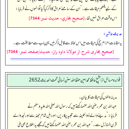
کے لیے یلملم میقات ہے۔
“
ان کے سامنے عراق کا ذکر کیا گیا تو انہوں نے فرمایا:
[صحيح بخاري، حديث نمبر:7344]
اس وقت عراق نہیں تھا۔
حدیث حاشیہ:
یہ مقامات احرام حج کی میقات ہیں اس لحاظ سے قابل ذکر ہیں یہی باب سے مطابقت ہے۔
[صحیح بخاری شرح از مولانا داود راز، حدیث/صفحہ نمبر: 7344]
فوائد ومسائل از الشيخ حافظ محمد امين حفظ الله سنن نسائي تحت الحديث2652
مدینہ والوں کی میقات کا بیان۔
عبداللہ بن عمر رضی الله عنہما کہتے ہیں کہ رسول اللہ صلی اللہ علیہ وسلم نے
فرمایا:
”
مدینے والے ذوالحلیفہ سے تلبیہ پکاریں، اور اہل شام حجفہ سے اور نجد والے
قرن المنازل سے۔‏‏‏‏
“
عبداللہ بن عمر رضی اللہ عنہما کہتے ہیں کہ مجھے یہ اطلاع بھی ملی