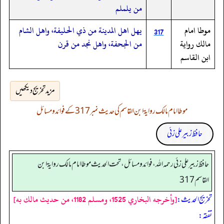
من يلملم
موطا امام
يهل اهل المدينة من ذي الحليفة، واهل الشام
317
مالك رواية
من الجحفة، واهل نجد من قرن
ابن القاسم
مزید تخریج دیکھیں
موطا امام مالک روایۃ ابن القاسم کی حدیث نمبر 317 کے فوائد و مسائل
حافظ زبیر علی زئی
حافظ زبير على زئي رحمه الله، فوائد و مسائل، تحت الحديث موطا امام مالك رواية ابن
القاسم 317
[وأخرجه البخاري 1525، ومسلم 1182، من حديث مالك به]
تخریج الحدیث:
تفقہ: