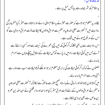
حدیث حاشیہ:
یہ مقام مکہ شریف سے بیالیس میل پر ہے۔
۔
بظاہر یہ معلوم ہوتا ہے کہ حضرت عمرؓ نے یہ مقام اپنی رائے اور اجتہاد سے مقرر کیا مگر جابر ؓ کی
روایت میں آنحضرت صلی اللہ علیہ وسلم سے عراق والوں کا میقات ذات عراق مروی ہے گو
اس کے مرفوع ہونے میں شک ہے۔
اس روایت سے یہ بھی نکلا کہ اگر کوئی مکہ میں حج یا عمرے کی نیت سے اور کسی راستے سے
آئے جس میں کوئی میقات راہ میں نہ پڑے تو جس میقات کے مقابل پہنچے وہاں سے احرام
باندھ لے۔
بعضوں نے کہا کہ اگر کوئی میقات کی برابری معلوم نہ ہو سو سکے تو جو میقات سب سے دور ہے
اتنی دور سے احرام باندھ لے۔
میں کہتا ہوں ابوداؤد اور نسائی نے باسناد صحیح حضرت عائشہ ؓ سے نکالا کہ آنحضرت صلی اللہ علیہ
وسلم نے عراق والوں کے لئے ذات عرق مقرر کیا اور احمد اور دار قطنی نے عبداللہ بن عمرو
بن عاص سے بھی ایسا ہی نکالا ہے۔