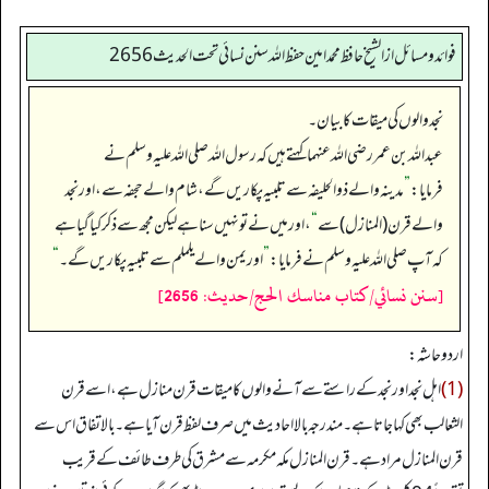
فوائد ومسائل از الشيخ حافظ محمد امين حفظ الله سنن نسائي تحت الحديث2656
نجد والوں کی میقات کا بیان۔
عبداللہ بن عمر رضی الله عنہما کہتے ہیں کہ رسول اللہ صلی اللہ علیہ وسلم نے
فرمایا:
”
مدینہ والے ذوالحلیفہ سے تلبیہ پکاریں گے، شام والے حجفہ سے، اور نجد
والے قرن (المنازل) سے
“
، اور میں نے تو نہیں سنا ہے لیکن مجھ سے ذکر کیا گیا ہے
کہ آپ صلی اللہ علیہ وسلم نے فرمایا:
”
اور یمن والے یلملم سے تلبیہ پکاریں گے۔‏‏‏‏
“
[سنن نسائي/كتاب مناسك الحج/حدیث: 2656]
اردو حاشہ:
(1)
اہل نجد اور نجد کے راستے سے آنے والوں کا میقات قرن منازل ہے، اسے قرن
الثعالب بھی کہا جاتا ہے۔ مندرجہ بالا احادیث میں صرف لفظ قرن آیا ہے۔ بالاتفاق اس سے
قرن المنازل مراد ہے۔ قرن المنازل مکہ مکرمہ سے مشرق کی طرف طائف کے قریب