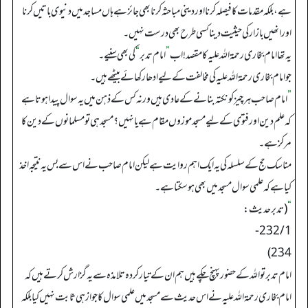
ہے، بلکہ مقدمات کا فیصلہ کرنا اور دینی مباحثہ کرنا بھی جائز ہے ہاں مساجد میں دنیوی باتیں کرنا
اور انھیں بازار کی حیثیت دینا کسی طرح بھی درست نہیں۔
یہ تھا امام بخاری رحمۃ اللہ علیہ کا مقصد! اب
”
امام تدبر
“
کی بھی سنیے۔
جو امام بخاری رحمۃ اللہ علیہ کی مخالفت کے لیے ادھار کھائے بیٹھے ہیں۔
”
امام صاحب ہر چیز کو نکتہ بنانے کے عادی ہیں ورنہ کس کے ذہن میں یہ سوال پیدا ہوتا ہے
کہ علم دین اور فتوی کے لیے مسجد موزوں مقام ہے یا نہیں؟ مسجد ہی تو مسلمانوں کے دین کا
مرکز ہے۔
مناسک حج کے سلسلہ کی یہ ایک اہم روایت ہے لیکن امام صاحب نے اس سے بس یہ نتیجہ اخذ
کیا ہے کہ علمی سوال مسجد میں بھی ہو سکتا ہے۔
“
(تدبر حدیث:
232/1-
234)
امام تدبر تو اللہ کے حضور پہنچ چکے ہیں ہم ان کے تیار کردہ تلامذہ سے یہ گزارش کرتے ہیں کہ
امام بخاری رحمۃ اللہ علیہ نے اس حدیث سے مسجد میں علمی سوال کا جواز ہی ثابت نہیں کیا بلکہ