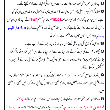
➊ سیدنا ابن عمر رضی اللہ عنہ روایت حدیث میں انتہائی احتیاط سے کام لیتے تھے۔
➋ صحابۂ کرام کی مراسیل (مرسل روایات) حجت ہیں جیسا کہ اصولِ حدیث میں بیان کیا گیا
[1181]
[1530]
ہے۔ اس پر مزید یہ کہ امام بخاری رحمہ اللہ
اور امام مسلم
نے سیدنا ابن عباس
«ولأھل الیمن
رضی اللہ عنہ سے روایت کیا ہے کہ رسول اللہ صلی اللہ علیہ وسلم نے فرمایا:
یلملم»
اور یمن والوں کا میقات یلملم ہے۔ والحمدللہ
➌ ذوالحلیفہ کو آج کل ابیار علی کہتے ہیں۔ یہ علاقہ مدینہ طیبہ کے قریب ہے۔
➍ حج اور عمرے کی نیت کرنے والا میقات سے احرام باندھے بغیر نہیں گزر سکتا۔ اگر گزر
جائے تو پھر اس پر دم واجب ہو جاتا ہے یعنی وہ ایک بکری ذبح کرکے اہلِ مکہ کے غریبوں،
مسکینوں کو کھلائے گا۔
➎ یہ ضروری نہیں کہ سب سے بڑے عالم اور مجتہد کو ہر حدیث اور ہر مسئلہ معلوم ہو بلکہ بہت
سے جلیل القدر صحابہ سے بعض احادیث کا مخفی رہ جانا اس کی دلیل ہے کہ باتیں مخفی رہ سکتی
ہیں۔
[الام
➏ سیدنا ابن عمر رضی اللہ عنہ نے ایلیاء (بیت المقدس) سے احرام باندھا تھا۔
للشافعي 7/253 وسنده صحيح]
[مسند
آپ نے بیت المقدس سے احرام باندھا تھا۔