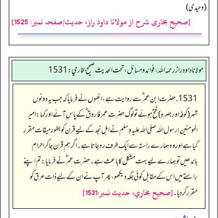
(وحیدی)
[صحیح بخاری شرح از مولانا داود راز، حدیث/صفحہ نمبر: 1525]
مولانا داود راز رحمه الله، فوائد و مسائل، تحت الحديث صحيح بخاري: 1531
1531. حضرت ابن عمر ؓ سے روایت ہے، انھوں نے فرمایا کہ جب یہ دونوں
شہر(کوفہ اور بصرہ) فتح ہوئے تو لوگ حضرت عمر فاروق ؓ کے پاس آئے اور کہا: امیر
المومنین! رسول اللہ صلی اللہ علیہ وسلم نے اہل نجد کے لیے قرن کو بطور میقات مقرر
کیا ہےاور وہ ہمارے راستہ سے ایک طرف رہ جاتا ہے۔ اگر ہم قرن جا کر احرام
باندھیں تو ہمارے لیے بہت مشکل کا باعث ہے۔ حضرت عمر ؓ نے فرمایا: تم اپنے
راستے میں اس کے مقابل کوئی جگہ دیکھو، پھر آپ نے ان کے لیے ذات عرق کو
[صحيح بخاري، حديث نمبر:1531]
مقرر کردیا۔