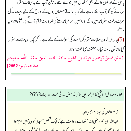
پاس کے علاقوں والے ابھی مسلمان نہیں ہوئے تھے۔ لیکن آپ نے یہ میقات مقرر
فرمائے کیونکہ آپ دیکھ رہے تھے کہ یہ علاقے مسلمان ہوں گے اور حج کے لیے بیت اللہ کی
طرف رخت سفر باندھیں گے اور انھیں احرام باندھنے کی ضرورت پیش آئے گی۔ صلی اللہ علیہ
وسلم
(5)
چاروں طرف میقات مقرر کرنا امت کی سہولت کے لیے ہے۔ اگر ایک ہی میقات مقرر
کیا جاتا تو یہ بہت زیادہ مشقت کا باعث ہوتا۔
[سنن نسائی ترجمہ و فوائد از الشیخ حافظ محمد امین حفظ اللہ، حدیث/
صفحہ نمبر: 2652]
فوائد ومسائل از الشيخ حافظ محمد امين حفظ الله سنن نسائي تحت الحديث2653
شام والوں کی میقات کا بیان۔
عبداللہ بن عمر رضی الله عنہما سے روایت ہے کہ ایک شخص مسجد (نبوی) میں کھڑا ہوا
اور پوچھنے لگا: اللہ کے رسول! آپ ہمیں کہاں سے تلبیہ پکارنے کا حکم دیتے ہیں؟