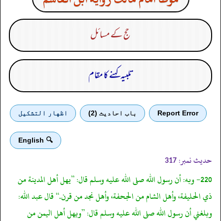
حج کے مسائل
تلبیہ کہنے کا مقام
Report Error
باب احادیث (2)
اظهار التشكيل
🔍 English
حدیث نمبر:
317
220- وبه: أن رسول الله صلى الله عليه وسلم قال: ”يهل أهل المدينة من
ذي الحليفة، وأهل الشام من الجحفة، وأهل نجد من قرن.“ قال عبد الله:
وبلغني أن رسول الله صلى الله عليه وسلم قال: ”ويهل أهل اليمن من