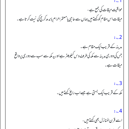
1؎:
مواقیت میقات کی جمع ہے،
میقات اس مقام کو کہتے ہیں جہاں سے حاجی یا معتمر احرام باندھ کر حج کی نیت کرتا ہے۔
2؎:
مدینہ کے قریب ایک مقام ہے۔
جس کی دوری مدینہ سے مکہ کی طرف دس کیلو میٹر ہے اور یہ مکہ سے سب سے دوری پر واقع
میقات ہے۔
3؎:
مکہ کے قریب ایک بستی ہے جسے اب رابغ کہتے ہیں۔
4؎:
اسے قرن المنازل بھی کہتے ہیں،