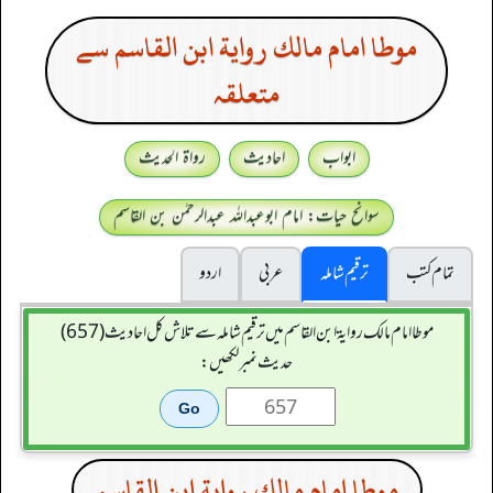
موطا امام مالك رواية ابن القاسم سے
متعلقہ
ابواب
احادیث
رواۃ الحدیث
سوانح حیات: امام ابوعبداللہ عبدالرحمٰن بن القاسم
تمام کتب
ترقیم شاملہ
عربی
اردو
موطا امام مالك رواية ابن القاسم میں ترقیم شاملہ سے تلاش کل احادیث (657)
حدیث نمبر لکھیں:
موطا امام مالك رواية ابن القاسم