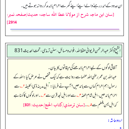
ان حدود کے اندر رہنے والے اپنے اپنے گھر سے احرام باندھ کر روانہ ہوتے ہیں۔
[سنن ابن ماجہ شرح از مولانا عطا الله ساجد، حدیث/صفحہ نمبر:
2914]
الشیخ ڈاکٹر عبد الرحمٰن فریوائی حفظ اللہ، فوائد و مسائل، سنن ترمذی، تحت الحديث 831
آفاقی لوگوں کے لیے احرام باندھنے کی میقاتوں کا بیان۔
عبداللہ بن عمر رضی الله عنہما سے روایت ہے کہ ایک شخص نے عرض کیا: اللہ کے
رسول! ہم احرام کہاں سے باندھیں؟ آپ نے فرمایا:
”
اہل مدینہ ذی الحلیفہ
۲؎
سے
احرام باندھیں، اہل شام جحفہ
۳؎
سے اور اہل نجد قرن سے
۴؎
۔ اور لوگوں کا کہنا ہے
[سنن ترمذي/كتاب الحج/حدیث: 831]
کہ اہل یمن یلملم سے
۵؎
۔
اردو حاشہ: