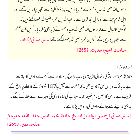
رسول اللہ صلی اللہ علیہ وسلم نے فرمایا: اہل مدینہ ذوالحلیفہ سے تلبیہ پکاریں گے، اور
اہل شام حجفہ سے اور اہل نجد قرن سے۔ عبداللہ بن عمر رضی اللہ عنہما کہتے ہیں کہ
لوگوں کا خیال ہے کہ رسول اللہ صلی اللہ علیہ وسلم نے (یہ بھی) فرمایا:
”
اہل یمن یلملم
[سنن نسائي/كتاب
سے تلبیہ پکاریں گے
“
، ابن عمر رضی اللہ عنہما کہتے تھے
مناسك الحج/حدیث: 2653]
اردو حاشہ:
جحفہ شام، مصر، ترکی، شمالی افریقہ، یورپ، امریکہ اور ادھر سے گزرنے والوں کا میقات
ہے۔ یہ ایک ویران سی آبادی تھی۔ مکہ مکرمہ سے تقریباً 187 کلو میٹر کے فاصلے پر رابغ کے
قریب ہے۔ اس کا اصل نام مَھْیَعَہ تھا۔ سیلاب کی تباہ کاری کی وجہ سے اسے جحفہ کہنے لگے۔
یہ بھی مدینے سے جانے والوں کی راہ میں پڑتا ہے۔
[سنن نسائی ترجمہ و فوائد از الشیخ حافظ محمد امین حفظ اللہ، حدیث/
صفحہ نمبر: 2653]