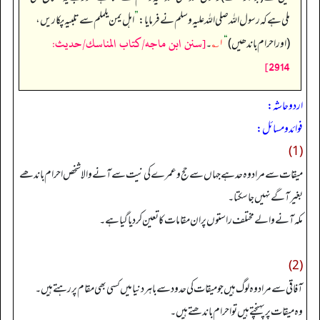
ملی ہے کہ رسول اللہ صلی اللہ علیہ وسلم نے فرمایا:
”
اہل یمن یلملم سے تلبیہ پکاریں،
[سنن ابن ماجه/كتاب المناسك/حدیث:
(اور احرام باندھیں)
“
۱؎
۔
2914]
اردو حاشہ:
فوائد و مسائل:
(1)
میقات سے مراد وہ حد ہے جہاں سے حج وعمرے کی نیت سے آنے والا شخص احرام باندھے
بغیر آگے نہیں جاسکتا۔
مکہ آنے والے مختلف راستوں پران مقامات کا تعین کردیا گیا ہے۔
(2)
آفاقی سے مراد وہ لوگ ہیں جو میقات کی حدود سے باہر دنیا میں کسی بھی مقام پر رہتے ہیں۔
وہ میقات پر پہنچتے ہیں تو احرام باندھتے ہیں۔