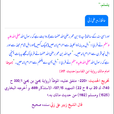
يلملم.“
حافظ زبیر علی زئی
اور اسی سند کے ساتھ (سیدنا ابن عمر رضی اللہ عنہما سے) روایت ہے کہ رسول اللہ
صلی اللہ علیہ
وسلم
نے فرمایا:
”
اہل مدینہ ذوالحلیفہ سے احرام باندھیں (لبیک کہیں) اور اہل شام حجفہ سے اور
اہل نجد قرن سے احرام باندھیں۔
“
عبداللہ بن عمر رضی اللہ عنہما نے فرمایا کہ مجھے یہ بات پہنچی
ہے کہ رسول اللہ
صلی اللہ علیہ وسلم
نے فرمایا:
”
اہل یمن ے یلَملَم سے احرام باندھیں۔
“
[موطا
امام مالك رواية ابن القاسم/حدیث: 317]
تخریج الحدیث:
«220- متفق عليه، الموطأ (رواية يحييٰ بن يحييٰ 330/1 ح
740، ك 20 ب 8 ح 22) التمهيد 137/15، الاستذكار:689، و أخرجه البخاري
(1525) ومسلم (1182) من حديث مالك به.»
قال الشيخ زبير على زئي:
سنده صحيح