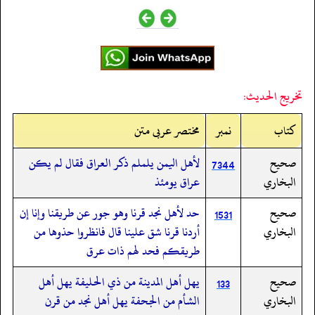
تخريج الحديث:
کتاب
نمبر
مختصر عربی متن
صحيح
لأهل اليمن يلملم ذكر العراق فقال لم يكن
7344
البخاري
عراق يومئذ
صحيح
حد لأهل نجد قرنا وهو جور عن طريقنا وإنا إن
1531
البخاري
أردنا قرنا شق علينا قال فانظروا حذوها من
طريقكم فحد لهم ذات عرق
صحيح
يهل أهل المدينة من ذي الحليفة يهل أهل
133
البخاري
الشأم من الجحفة يهل أهل نجد من قرن