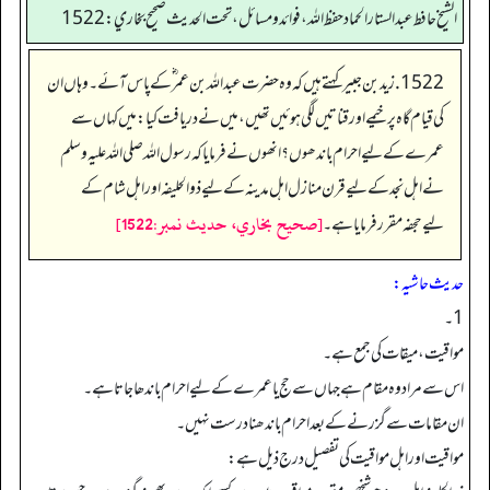
الشيخ حافط عبدالستار الحماد حفظ الله، فوائد و مسائل، تحت الحديث صحيح بخاري:1522
1522. زید بن جبیر کہتے ہیں کہ وہ حضرت عبد اللہ بن عمر ؓ کے پاس آئے۔ وہاں ان
کی قیام گاہ پر خیمے اور قناتیں لگی ہوئیں تھیں، میں نے دریافت کیا: میں کہاں سے
عمرے کے لیے احرام باندھوں؟انھوں نے فرمایا کہ رسول اللہ صلی اللہ علیہ وسلم
نے اہل نجد کے لیے قرن منازل اہل مدینہ کے لیے ذوالحلیفہ اور اہل شام کے
[صحيح بخاري، حديث نمبر:1522]
لیےحجفہ مقرر فرمایا ہے۔
حدیث حاشیہ:
1۔
مواقیت، میقات کی جمع ہے۔
اس سے مراد وہ مقام ہے جہاں سے حج یا عمرے کے لیے احرام باندھا جاتا ہے۔
ان مقامات سے گزرنے کے بعد احرام باندھنا درست نہیں۔
مواقیت اور اہل مواقیت کی تفصیل درج ذیل ہے: