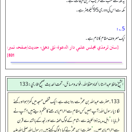
یہ مکہ سے سب سے قریب ترین میقات ہے۔
مکہ سے اس کی دوری 95 کیلو میٹر ہے۔
5؎:
ایک معروف مقام کا نام ہے۔
[سنن ترمذي مجلس علمي دار الدعوة، نئى دهلى، حدیث/صفحہ نمبر:
831]
الشيخ حافط عبدالستار الحماد حفظ الله، فوائد و مسائل، تحت الحديث صحيح بخاري:133
133. حضرت عبداللہ بن عمر ؓ سے روایت ہے، ایک شخص مسجد میں کھڑا ہوا اور کہنے
لگا: یا رسول اللہ! آپ ہمیں کس مقام سے احرام باندھنے کا حکم دیتے ہیں؟ آپ نے
فرمایا:
”
اہل مدینہ ذوالحلیفہ سے، شام کے لوگ جحفه سے اور نجد کے باشندے قرن
سے احرام باندھیں۔
“
حضرت ابن عمر ؓ نے کہا: لوگ کہتے ہیں: رسول اللہ صلی اللہ علیہ