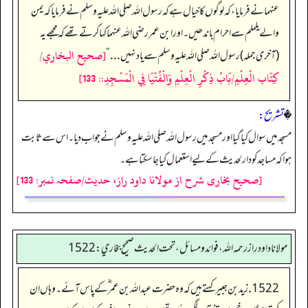
عنہما نے فرمایا، کہ لوگوں کا خیال ہے کہ رسول اللہ صلی اللہ علیہ وسلم نے فرمایا کہ یمن
والے یلملم سے احرام باندھیں۔ اور ابن عمر رضی اللہ عنہما کہا کرتے تھے کہ مجھے یہ
[صحيح البخاري/
(آخری جملہ) رسول اللہ صلی اللہ علیہ وسلم سے یاد نہیں . . .
“
كِتَاب الْعِلْمِ/بَابُ ذِكْرِ الْعِلْمِ وَالْفُتْيَا فِي الْمَسْجِدِ:: 133]
�
تشریح:
مسجد میں سوال کیا گیا اور مسجد میں رسول اللہ صلی اللہ علیہ وسلم نے جواب دیا۔ اس سے ثابت
ہوا کہ مساجد کو دارلحدیث کے لیے استعمال کیا جا سکتا ہے۔
[صحیح بخاری شرح از مولانا داود راز، حدیث/صفحہ نمبر: 133]
مولانا داود راز رحمه الله، فوائد و مسائل، تحت الحديث صحيح بخاري: 1522
1522. زید بن جبیر کہتے ہیں کہ وہ حضرت عبد اللہ بن عمر ؓ کے پاس آئے۔ وہاں ان