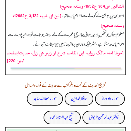
الشافعي ص364 ح1652، وسنده صحيح]
[ابن ابي شيبه 3/122 ح12682،
اسود بن یزید تابعی نے کوفے سے احرام باندھا تھا۔
وسنده صحيح]
معلوم ہوا کہ جو شخص بذریعہ ہوائی جہاز حج یا عمرے کے لئے روانہ ہوتا ہے تو وہ ائیرپورٹ سے
احرام باندھ سکتا ہے، بشرطیکہ دورانِ پرواز جہاز میں ہی میقات آجائے۔
[موطا امام مالک روایۃ ابن القاسم شرح از زبیر علی زئی، حدیث/صفحہ
نمبر: 220]
تخریج الحدیث کے تحت دیگر کتب سے حدیث کے فوائد و مسائل
مولانا داود راز
حافظ محمد امین
مولانا عطا اللہ ساجد
ڈاکٹر عبدالرحمٰن فریوائی
الشیخ عبدالستار الحماد