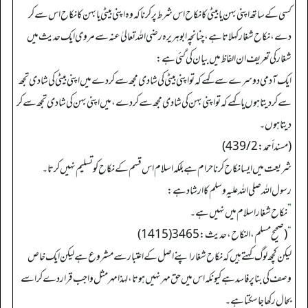
کسی کے ساتھ اپنی بہن یا بیٹی کا نکاح اس شرط پر کرنا کہ وہ اپنی بیٹی یا بہن کا نکاح اس سے کر
دے، نکاح شغار کہلاتا ہے، چنانچہ ابوہریرہ رضی اللہ تعالیٰ عنہ سے مروی ایک حدیث میں
شغار کی تعریف ان الفاظ میں بیان کی گئی ہے:
ایک آدمی دوسرے سے کہے کہ تو اپنی بیٹی کی شادی مجھ سے کر دے میں اپنی بیٹی کی شادی تجھ
سے کر دیتا ہوں یا کہے کہ تو اپنی بہن کی شادی مجھ سے کر دے، میں اپنی بہن کی شادی تجھ سے کر
دیتا ہوں۔
(مسند أحمد: 439/2)
شریعت میں ایسا نکاح کرنا حرام ہے بلکہ اسلام اس قسم کے نکاح کو تسلیم نہیں کرتا۔
رسول اللہ صلی اللہ علیہ وسلم کا ارشاد ہے:
”
نکاح شغار اسلام میں نہیں ہے۔
“
(صحیح مسلم، النکاح، حدیث: 3465(1415)
لیکن کچھ لوگ کہتے ہیں کہ نکاح شغار اپنے اصل کے اعتبار سے مشروع ہے لیکن ایک خاص
وصف کی بنا پر فاسد ہے کیونکہ اس میں حق مہر نہیں ہوتا، لہذا مہرمثل واجب قرار دے کر اسے
بحال رکھا جا سکتا ہے۔