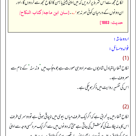
نکاح مجھ سے اس شرط پر کر دیں کہ میں اپنی بیٹی یا بہن کا نکاح تجھ سے کر دوں گا، اور
[سنن ابن ماجه/كتاب النكاح/
ان دونوں کے درمیان کوئی مہر نہ ہو
۱؎
۔
حدیث: 1883]
اردو حاشہ:
فوائد و مسائل:
(1)
نکاح شغار یا متبادل شادیوں سے مراد وہی صورت ہے جو پنجاب میں
”
وٹہ سٹہ
“
کے نام سے
معروف ہے۔
اس کی تفسیر روایت میں ذکر ہو چکی ہے۔
(2)
نکاح شغار میں یہ خرابی ہے کہ اگر ایک طرف میاں بیوی میں ناچاقی ہوئی ہے تو دوسری طرف
اس کا بدلہ چکانے کی کوشش کی جاتی ہے حتیٰ کہ دونوں میں سے اگر ایک مرد کسی وجہ سے اپنی