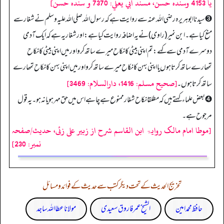
يا 4153 وسنده حسن، مسند ابي يعلي: 7370 و سنده حسن]
➌ سیدنا ابوہریرہ رضی اللہ عنہ سے روایت ہے کہ رسول الله صلی اللہ علیہ وسلم نے شغار سے
منع کیا ہے۔ ابن نمیر (راوی) نے یہ اضافہ روایت کیا ہے: اور شغار یہ ہے کہ ایک آدمی
دوسرے آدمی سے کہے: تم اپنی بیٹی کا نکاح میرے ساتھ کرو اور میں اپنی بیٹی کا نکاح
تمھارے ساتھ کرتا ہوں یا اپنی بہن کا نکاح میرے ساتھ کرو اور میں اپنی بہن کا نکاح تمھارے
[صحيح مسلم: 1416، دارالسلام: 3469]
ساتھ کرتا ہوں۔
➍ بعض علماء کہتے ہیں کہ مطلقا نکاح شغار ممنوع ہے چاہے اس میں حق مہر ہو یا نہ ہو۔ یہ قول
مرجوح ہے۔
[موطا امام مالک روایۃ ابن القاسم شرح از زبیر علی زئی، حدیث/صفحہ
نمبر: 230]
تخریج الحدیث کے تحت دیگر کتب سے حدیث کے فوائد و مسائل
حافظ محمد امین
الشیخ عمر فاروق سعیدی
مولانا عطا اللہ ساجد