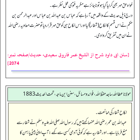
خواہ حق مہر بھی کر لیا گیا ہو تو ناجائز ہے مگر یہ فتوی محل نظر ہے۔
درج ذیل حدیث کے واقعہ میں آرہا ہے کہ عباس بن عبداللہ بن عباس اورعبدالرحمن بن
حکم نے اس قسم کا نکاح (شغار) کیا اور اس نکاح ہی کو حق مہر قرار دیا تو حضرت معاویہ رضی اللہ
نے ان میں تفریق کروا دی۔
[سنن ابی داود شرح از الشیخ عمر فاروق سعیدی، حدیث/صفحہ نمبر:
2074]
مولانا عطا الله ساجد حفظ الله، فوائد و مسائل، سنن ابن ماجه، تحت الحديث1883
نکاح شغار کی ممانعت۔
عبداللہ بن عمر رضی اللہ عنہما کہتے ہیں کہ رسول اللہ صلی اللہ علیہ وسلم نے شغار سے
منع فرمایا ہے۔ اور شغار یہ ہے کہ کوئی آدمی کسی سے کہے: آپ اپنی بیٹی یا بہن کا