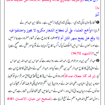
به]
تفقه
➊ شغار (ادلا بدلا کی شادی، بٹے کی شادی) جائز نہیں ہے۔ حافظ ابن عبدالبر نے
«وأجمع العلماء علٰي أن نكاح الشغار مكروه لا يجوز واختلفوا فيه
فرمایا:
إذا وقع هل يصح بمهر المثل أم لا؟»
علماء کا اجماع ہے کہ شغار مکروہ ہے جائز نہیں
ہے اور انہوں نے اس میں اختلاف کیا کہ اگر یہ نکاح کردیا جائے تو کیا مہرِ مثل سے صحیح ہے یا
[التمهيد 14/72]
نہیں؟
➋ عبد الرحمن بن ہرمز الاعرج رحمہ الله سے روایت ہے کہ عباس بن عبد اللہ بن عباس
نے اپنی بیٹی کا نکاح عبد الرحمن بن حکم سے کیا اور عبد الرحمن نے اپنی بیٹی کا نکاح ان سے
[و قد كانا جعلاه صداقاً]
کیا۔
اور دونوں نے اس (نکاح) کو (ہی) حق مہر قرار دیا تو خلیفہ
معاویہ بن ابی سفیان رضی اللہ عنہ نے مروان (بن الحکم الاموی) کی طرف لکھ کر بھیجا کہ ان
دونوں کے درمیان جدائی ڈال دو۔ انہوں نے اس خط میں بھی لکھا تھا کہ یہ شغار ہے جس سے
[صحيح ابن حبان، الاحسان: 4141
رسول اللہ صلی اللہ علیہ وسلم نے منع فرمایا ہے۔