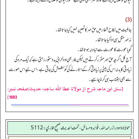
بیوی کو طلاق دیتا ہے تو دوسرا بھی اپنی بے قصور بیوی کو طلاق دے دیتا ہے۔
(3)
جاہلیت میں نکاح شغار میں حق مہر کا تعین نہیں کیا جاتا تھا۔
نہ مہر مثل ہی ادا کیا جاتا تھا۔
گویا عورت کا عورت سے تبادلہ ہوتا تھا۔
آج کل اگرچہ حق مہر مقرر کرتے ہیں لیکن پھر بھی وہ خرابی بددستور رہتی ہے کہ ایک مرد کی
زیادتی کا بدلہ اس کی بیٹی پر زیادتی کر کے اتارنے کی کوشش کی جاتی ہے، اس لیے اس صورت
سے بھی اجتناب ہی کرنا چاہیے۔
[سنن ابن ماجہ شرح از مولانا عطا الله ساجد، حدیث/صفحہ نمبر:
1883]
مولانا داود راز رحمه الله، فوائد و مسائل، تحت الحديث صحيح بخاري: 5112