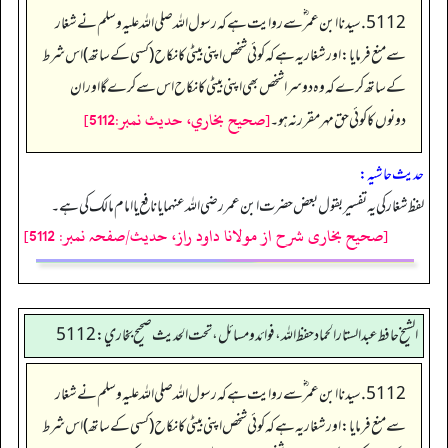
5112. سیدنا ابن عمر ؓ سے روایت ہے کہ رسول اللہ صلی اللہ علیہ وسلم نے شغار
سے منع فرمایا: اور شغار یہ ہے کہ کوئی شخص اپنی بیٹی کا نکاح (کسی کے ساتھ) اس شرط
کے ساتھ کرے کہ وہ دوسرا شخص بھی اپنی بیٹی کا نکاح اس سے کرے گا اور ان
[صحيح بخاري، حديث نمبر:5112]
دونوں کا کوئی حق مہر مقرر نہ ہو۔
حدیث حاشیہ:
لفظ شغار کی یہ تفسیر بقول بعض حضرت ابن عمر رضی اللہ عنہما یا نافع یا امام مالک کی ہے۔
[صحیح بخاری شرح از مولانا داود راز، حدیث/صفحہ نمبر: 5112]
الشيخ حافط عبدالستار الحماد حفظ الله، فوائد و مسائل، تحت الحديث صحيح بخاري:5112
5112. سیدنا ابن عمر ؓ سے روایت ہے کہ رسول اللہ صلی اللہ علیہ وسلم نے شغار
سے منع فرمایا: اور شغار یہ ہے کہ کوئی شخص اپنی بیٹی کا نکاح (کسی کے ساتھ) اس شرط