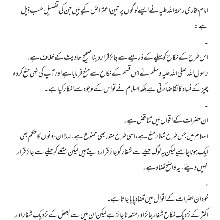
امام بخاری رحمۃ اللہ علیہ نے ایسے لوگوں پر تین اعتراض کیے ہیں جن کی تفصیل حسب ذیل
ہے:
۔
اس طرح کے نکاح کو حیلے کے ذریعے سے جائز قرار دینا صحیح احادیث کے خلاف ہے۔
رسول اللہ صلی اللہ علیہ وسلم نے اس قسم کے نکاح سے منع فرمایا ہے اور آپ کی نہی منع کردہ
چیز کے فساد کا تقاضا کرتی ہے بلکہ اسلام نے تو اس کے وجود سے انکار کیا ہے۔
۔
ان حضرات کے اقوال میں تناقض ہے۔
اسلام میں جس طرح شغار منع ہے، اسی طرح متعہ بھی ممنوع ہے، لہذا ان دونوں کا حکم بھی
ایک ہونا چاہیے لیکن یہ لوگ حیلے سے شغار کو جائز قراردیتے ہیں لیکن متعے کو حیلے سے جائز قرار
نہیں دیتے، یہ واضح تضاد ہے۔
۔
خود ان حضرات کے اقوال میں تضاد پایا جاتا ہے۔
اکثر کے نزدیک نکاح شغار جائز اور متعہ ناجائز ہے لیکن ان میں سے بعض کے نزدیک شغار اور