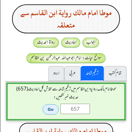
موطا امام مالك رواية ابن القاسم سے
متعلقہ
ابواب
احادیث
رواۃ الحدیث
سوانح حیات: امام ابوعبداللہ عبدالرحمٰن بن القاسم
تمام کتب
ترقیم شاملہ
عربی
اردو
موطا امام مالك رواية ابن القاسم میں ترقیم شاملہ سے تلاش کل احادیث (657)
حدیث نمبر لکھیں:
موطا امام مالك رواية ابن القاسم