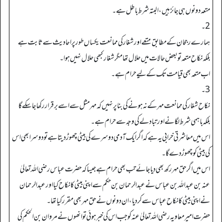
متعہ دونوں ہی جائز ہیں، البتہ شرط باطل ہے۔
2۔
ہمارے رجحان کے مطابق متعے اور شغار کی ممانعت یکساں طور پر احادیث سے ثابت ہے
بلکہ نکاح متعہ تو بعض حالات میں حلال تھا مگر شغار کبھی حلال نہیں ہوا۔
اب متعہ بھی قیامت تک کے لیے حرام ہے۔
3۔
نکاح شغار کی ممانعت مہر کے نہ ہونے کی بنا پر نہیں کہ مہر مثل سے اسے برقرار رکھا جاسکے گا
بلکہ باہمی شرط لگانے اور تبادلے کی وجہ سے حرام ہے۔
اس میں معاشرتی خرابی یہ ہے کہ اگر ایک آدمی دوسرے کی بیٹی چھوڑدیتا ہے تو دوسرا بھی اس
کی بیٹی کوچھوڑ دے گا۔
اس میں اگرحق مہر رکھ بھی دیا جائے تب بھی حرام ہے جیسا کہ حضرت عباس رضی اللہ تعالیٰ
عنہ بن عبداللہ بن عباس نے عبدالرحمان بن حکم سے اپنی بیٹی کا نکاح کیا اور عبدالرحمان
نے اپنی بیٹی کا نکاح عباس سے کردیا، ان دونوں نے حق مہر بھی مقرر کیا تھا۔
حضرت امیر معاویہ رضی اللہ تعالیٰ عنہ کو جب اس کی خبر ہوئی تو انھوں نے مروان بن الحکم کی