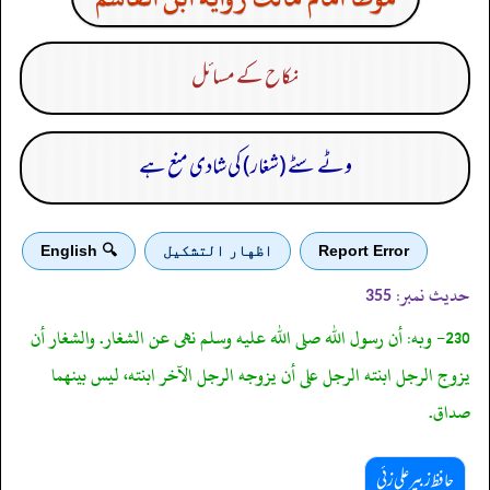
نکاح کے مسائل
وٹے سٹے (شغار) کی شادی منع ہے
Report Error
اظهار التشكيل
🔍 English
حدیث نمبر:
355
230- وبه: أن رسول الله صلى الله عليه وسلم نهى عن الشغار. والشغار أن
يزوج الرجل ابنته الرجل على أن يزوجه الرجل الآخر ابنته، ليس بينهما
صداق.
حافظ زبیر علی زئی