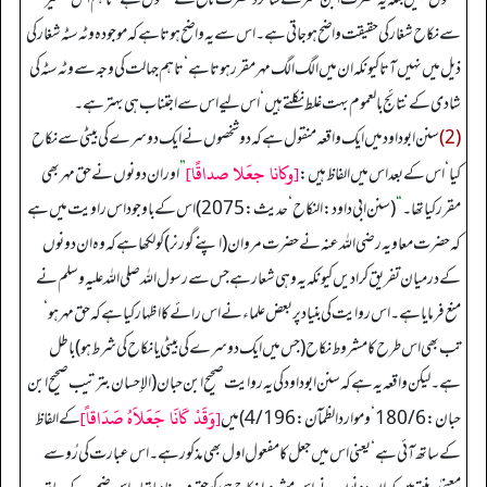
سے نکاح شغار کی حقیقت واضح ہوجاتی ہے۔ اس سے یہ واضح ہوتا ہے کہ موجودہ وٹہ سٹہ شغار کی
ذیل میں نہیں آتا کیونکہ ان میں الگ الگ مہر مقرر ہوتا ہے‘ تاہم جہالت کی وجہ سے وٹہ سٹہ کی
شادی کے نتائج بالعموم بہت غلط نکلتے ہیں‘ اس لیے اس سے اجتناب ہی بہتر ہے۔
(2)
سنن ابوداود میں ایک واقعہ منقول ہے کہ دوشخصوں نے ایک دوسرے کی بیٹی سے نکاح
[وكانا جعَلا صداقًا]
کیا‘ اس کے بعد اس میں الفاظ ہیں:
”
اور ان دونوں نے حق مہر بھی
مقرر کیاتھا۔
“
(سنن ابي داود: النكاح‘ حدیث: 2075) اس کے باوجود اس راویت میں ہے
کہ حضرت معاویہ رضی اللہ عنہ نے حضرت مروان (اپنے گورنر) کو لکھا ہے کہ وہ ان دونوں
کے درمیان تفریق کرا دیں کیونکہ یہ وہی شعار ہے جس سے رسول اللہ صلی اللہ علیہ وسلم نے
منع فرمایا ہے۔ اس روایت کی بنیاد پر بعض علماء نے اس رائے کا اظہار کیا ہے کہ حق مہر ہو‘
تب بھی اس طرح کا مشروط نکاح (جس میں ایک دوسرے کی بیٹی یا نکاح کی شرط ہو) باطل
ہے۔ لیکن واقعہ یہ ہے کہ سنن ابو داود کی یہ روایت صحیح ابن حبان (الإحسان بترتیب صحیح ابن
[وَقَدْ کَانَا جَعَلاَہُ صَدَاقاً]
حبان: 6/ 180‘ وموارد الظمآن: 4/196) میں
کے الفاظ
کے ساتھ آئی ہے‘ یعنی اس میں جعل کا مفعول اول بھی مذکور ہے۔ اس عبارت کی رُو سے