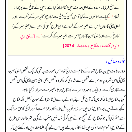
سے منع فرمایا۔ مسدد نے اپنی حدیث میں اتنا اضافہ کیا ہے: میں نے نافع سے پوچھا:
شغار
۱؎
کیا ہے؟ انہوں نے کہا آدمی کسی کی بیٹی سے نکاح (بغیر مہر کے) کرے، اور
اپنی بیٹی کا نکاح اس سے بغیر مہر کے کر دے اسی طرح کسی کی بہن سے (بغیر مہر کے)
[سنن ابي
نکاح کرے اور اپنی بہن کا نکاح اس سے بغیر مہر کے کر دے
۲؎
۔
داود/كتاب النكاح /حدیث: 2074]
فوائد ومسائل:
دورجاہلیت میں یہ نکاح شغار کے نام سے رائج تھا، اس صورت یہ تھی کہ ایک شخص اپنی بہن،
بیٹی کی اس شرط پر دوسرے شخص سے شادی کرتا کہ وہ شخص بھی اپنی بہن یا بیٹی کی اس شخص
سے شادی کرے اور ایک کا مہر دوسرے کا نکاح ہوتا،علیحدہ سے مہر ادا نہ کیا جاتا۔
گویا یہ نکاح ایسا تھا کہ جیسا کہ آج کل بٹے یا ادلے بدلے (بٹاسٹا) کے طور پر بعض جگہ نکاح
کیے جاتے ہیں ایسا نکاح جس میں مہر نہ ہو تو یہ بالکل ناجائز اور حرام ہے اگر ہر لڑکی کا حق مہر الگ
سے مقرر کیا گیا ہو تو نکاح کے صحیح ہونے میں کوئی شبہ نہیں مگر بدلے کی یہ شرط اور اس طرح
کے نکاح بالعموم خاندانوں میں فساد کا ذریعہ بنتے ہیں اس لیے کچھ علما متشدد ہیں اور کہتے ہیں کہ