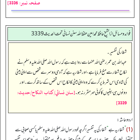
صفحہ نمبر: 3336]
فوائد ومسائل از الشيخ حافظ محمد امين حفظ الله سنن نسائي تحت الحديث3339
شغار کی تفسیر۔
عبداللہ بن عمر رضی الله عنہما سے روایت ہے کہ رسول اللہ صلی اللہ علیہ وسلم نے
نکاح شغار سے منع فرمایا ہے، اور شغار یہ ہے کہ آدمی دوسرے شخص سے اپنی بیٹی
کی شادی اس شرط پر کرے کہ وہ اپنی بیٹی کا نکاح اس شخص کے ساتھ کرے۔ اور
[سنن نسائي/كتاب النكاح/حدیث:
دونوں ہی بیٹیوں کا کوئی مہر مقرر نہ ہو۔
3339]
اردو حاشہ:
(1)
”
شغار یہ ہے
“
شغار کی یہ تفسیر اگرچہ خود رسول اللہ صلی اللہ علیہ وسلم یا کسی صحابی سے
منقول نہیں بلکہ یہ حضرت ابن عمر کے شاگرد حضرت نافع سے منقول ہے‘ تاہم اس تفسیر