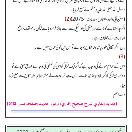
کے ذریعے سے ان دونوں کے درمیان تفریق کرا دی اور لکھا کہ یہی وہ شغار ہے جس سے
رسول اللہ صلی اللہ علیہ وسلم نے منع فرمایا۔
(سنن أبي داود، النکاح، حدیث: 2075)
(2)
اگرچہ فقہائے کوفہ نے مہر مثل کی ادائیگی سے اسے جائز قرار دیا ہے لیکن یہ موقف واضح
احادیث کے خلاف ہے۔
ہاں، اگر اتفاقی طور پر تبادلۂ نکاح ہو جائے تو اس میں کوئی حرج نہیں ہے۔
(3)
اس کے حرام ہونے کی وجہ یہ ہےکہ اگر ایک لڑکی کو اس کی غلطی کی وجہ سے طلاق ملتی ہے تو
دوسری لڑکی کا گھر بلا وجہ اجڑ جاتا ہے، اس لیے شریعت نے مشروط تبادلۂ نکاح سے منع فرما
دیا۔
والله اعلم
[هداية القاري شرح صحيح بخاري، اردو، حدیث/صفحہ نمبر: 5112]