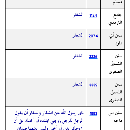
مسلم
جامع
الشغار
1124
الترمذي
سنن أبي
الشغار
2074
داود
سنن
الشغار
3336
النسائى
الصغرى
سنن
الشغار
3339
النسائى
الصغرى
سنن ابن
نهى رسول الله عن الشغار والشغار أن يقول
1883
ماجه
الرجل للرجل زوجني ابنتك أو أختك على أن
أزوجك ابنتي أو أختي وليس بينهما صداق