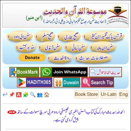
↩️
📌
🅰️
🧩
🔍
👥
🏠
Book Store
Ur-Latn
Eng
الحمدللہ! حدیث مبارک کی کتاب السنن الكبرى للبيهقي اردو عربی سرچ سہولت کے ساتھ
پیش کر دی گئی ہے۔