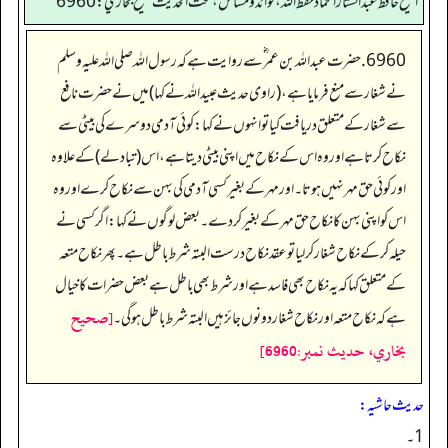
الشيخ حافط عبدالستار الحماد حفظ الله، فوائد و مسائل، تحت الحديث صحيح بخاري:6960
6960. حضرت عبداللہ بن عمر ؓ سے روایت ہے کہ رسول اللہ صلی اللہ علیہ وسلم
نے شغار سے منع فرمایا ہے، (راوی حدیث عبید اللہ نے کہا) میں نے حضرت نافع
سے شغار کے متعلق دریافت کیا تو انہوں نے کہا: کوئی آدمی دوسرے کی بیٹی سے
نکاح کرتا ہے اور وہ اس کے نکاح میں اپنی بیٹی دیتا ہے، اس (تبادلے) کے علاوہ
اور کوئی حق مہر نہیں ہوتا۔ اور مہر کے بغیر کسی آدمی کی بہن سے نکاح کرے اور وہ
اس کو اپنی بہن کا نکاح حق مہر کے بغیر کر دے۔ بعض لوگوں نے کہا: اگر کسی نے
حیلہ کر کے نکاح شغار کر لیا تو عقد نکاح درست البتہ شرط باطل ہے۔ پھر نکاح متعہ
کے متعلق کہا کہ یہ نکاح بھی فاسد ہے اور شرط بھی باطل ہے بعض حضرات کا خیال
[صحيح
ہے کہ نکاح متعہ اور نکاح شغار دونوں جائز ہیں البتہ شرط باطل ہوگی۔
بخاري، حديث نمبر:6960]
حدیث حاشیہ:
1۔