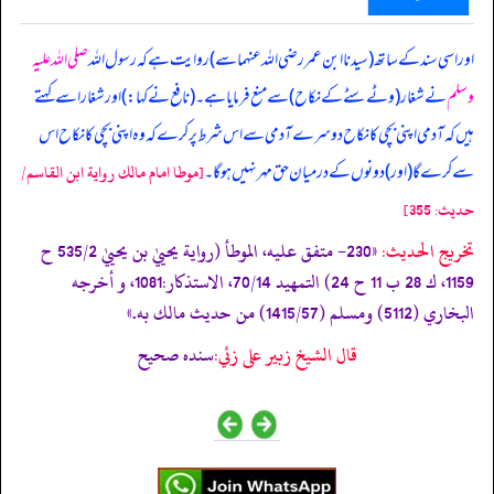
اور اسی سند کے ساتھ (سیدنا ابن عمر رضی اللہ عنہما سے) روایت ہے کہ رسول اللہ
صلی اللہ علیہ
وسلم
نے شغار (وٹے سٹے کے نکاح) سے منع فرمایا ہے۔ (نافع نے کہا:) اور شغار اسے کہتے
ہیں کہ آدمی اپنی بچی کا نکاح دوسرے آدمی سے اس شرط پر کرے کہ وہ اپنی بچی کا نکاح اس
سے کرے گا (اور) دونوں کے درمیان حق مہر نہیں ہو گا۔
[موطا امام مالك رواية ابن القاسم/
حدیث: 355]
تخریج الحدیث:
«230- متفق عليه، الموطأ (رواية يحييٰ بن يحييٰ 535/2 ح
1159، ك 28 ب 11 ح 24) التمهيد 70/14، الاستذكار:1081، و أخرجه
البخاري (5112) ومسلم (1415/57) من حديث مالك به.»
قال الشيخ زبير على زئي:
سنده صحيح