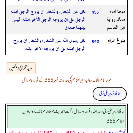
موطا امام
نهى عن الشغار. والشغار ان يزوج الرجل ابنته
355
مالك رواية
الرجل على ان يزوجه الرجل الآخر ابنته، ليس
ابن القاسم
بينهما صداق
بلوغ المرام
نهى رسول الله عن الشغار،‏‏‏‏ والشغار ان يزوج
840
الرجل ابنته على ان يزوجه الآخر ابنته
مزید تخریج دیکھیں
موطا امام مالک روایۃ ابن القاسم کی حدیث نمبر 355 کے فوائد و مسائل
حافظ زبیر علی زئی
حافظ زبير على زئي رحمه الله، فوائد و مسائل، تحت الحديث موطا امام مالك رواية ابن
القاسم 355
[واخرجه البخاري 5112، ومسلم 1415/57، من حديث مالك
تخریج الحدیث: