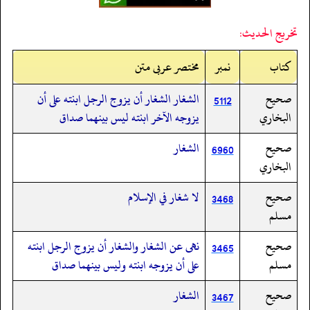
تخريج الحديث:
کتاب
نمبر
مختصر عربی متن
صحيح
الشغار الشغار أن يزوج الرجل ابنته على أن
5112
البخاري
يزوجه الآخر ابنته ليس بينهما صداق
صحيح
الشغار
6960
البخاري
صحيح
لا شغار في الإسلام
3468
مسلم
صحيح
نهى عن الشغار والشغار أن يزوج الرجل ابنته
3465
مسلم
على أن يزوجه ابنته وليس بينهما صداق
صحيح
الشغار
3467