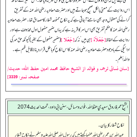
معنیٰ بنتے ہیں کہ ان دونوں نے اس مشروط نکاح ہی کو حق مہر بنا دیا تھا۔ اس ضمیر کے ساتھ
اس روایت کے معنیٰ بالکل صحیح ہوجاتے ہیں اور حضرت معاویہ رضی اللہ عنہ کے تفریق
کرانے کی معقول وجہ بھی سامنے آجاتی ہے کہ یہ نکاح ممنوعہ شغار کا مصداق تھا۔ حضرت معاویہ
رضی اللہ عنہ کا حکم تفریق بھی اس امر کا قرینہ ہے کہ یہاں ضمیر مفعول اول محذوف ہے اور
[جَعَلاَہُ ]
[جَعَلا ]
روایت کے الفاظ
ہی ہیں‘ نہ کہ
(ضمیرمفعول کے بغیر) کیونکہ حق مہر کی
ادائیگی کے باوجود حضرت معاویہ رضی اللہ عنہ کا اس نکاح کو باطل قراردینا ناقابل فہم ہے۔
واللہ أعلم۔
[سنن نسائی ترجمہ و فوائد از الشیخ حافظ محمد امین حفظ اللہ، حدیث/
صفحہ نمبر: 3339]
الشيخ عمر فاروق سعيدي حفظ الله، فوائد و مسائل، سنن ابي داود ، تحت الحديث 2074
نکاح شغار کا بیان۔
عبداللہ بن عمر رضی اللہ عنہما کہتے ہیں کہ رسول اللہ صلی اللہ علیہ وسلم نے نکاح شغار