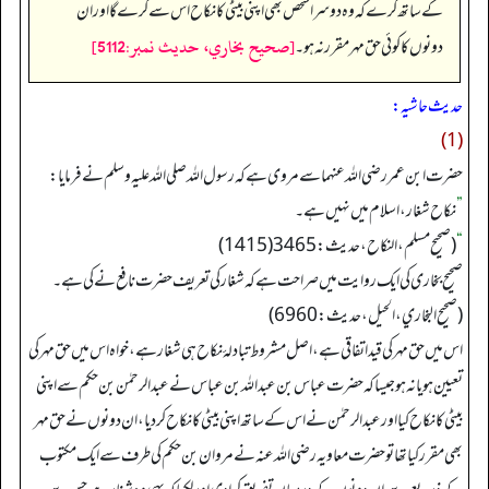
کے ساتھ کرے کہ وہ دوسرا شخص بھی اپنی بیٹی کا نکاح اس سے کرے گا اور ان
[صحيح بخاري، حديث نمبر:5112]
دونوں کا کوئی حق مہر مقرر نہ ہو۔
حدیث حاشیہ:
(1)
حضرت ابن عمر رضی اللہ عنہما سے مروی ہے کہ رسول اللہ صلی اللہ علیہ وسلم نے فرمایا:
”
نکاح شغار، اسلام میں نہیں ہے۔
“
(صحیح مسلم، النکاح، حدیث: 3465 (1415)
صحیح بخاری کی ایک روایت میں صراحت ہے کہ شغار کی تعریف حضرت نافع نے کی ہے۔
(صحیح البخاري، الحیل، حدیث: 6960)
اس میں حق مہر کی قید اتفاقی ہے، اصل مشروط تبادلۂ نکاح ہی شغار ہے، خواہ اس میں حق مہر کی
تعیین ہو یا نہ ہو جیسا کہ حضرت عباس بن عبداللہ بن عباس نے عبدالرحمٰن بن حکم سے اپنی
بیٹی کا نکاح کیا اور عبدالرحمٰن نے اس کے ساتھ اپنی بیٹی کا نکاح کر دیا، ان دونوں نے حق مہر
بھی مقرر کیا تھا تو حضرت معاویہ رضی اللہ عنہ نے مروان بن حکم کی طرف سے ایک مکتوب