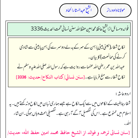
مولانا داود راز
الشیخ عبدالستار الحماد
فوائد ومسائل از الشيخ حافظ محمد امين حفظ الله سنن نسائي تحت الحديث3336
نکاحِ شغار (یعنی بیٹی یا بہن کے مہر کے بدلے دوسرے کی بہن یا بیٹی سے شادی
کرنے کی ممانعت) کا بیان۔
عبداللہ بن عمر رضی الله عنہما سے روایت ہے کہ رسول اللہ صلی اللہ علیہ وسلم نے
[سنن نسائي/كتاب النكاح/حدیث: 3336]
نکاح شغار سے منع فرمایا ہے۔
اردو حاشہ:
شغار جاہلیت کے نکاحوں میں سے ایک نکاح ہے جسے ہماری زبان میں نکاح وٹہ کہتے ہیں۔ یہ
اسلام میں ممنوع ہے۔ اس کی تفصیل آگے آرہی ہے۔ تفصیلی بحث وہاں ہوگی۔ ان شاء
اللہ۔
[سنن نسائی ترجمہ و فوائد از الشیخ حافظ محمد امین حفظ اللہ، حدیث/