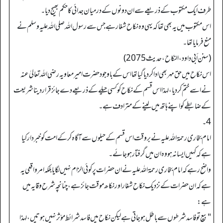
طرف ایک مکتوب کے ذریعے سے ان دونوں کے درمیان جدائی کاحکم بھیج دیا۔
اس مکتوب میں یہ بھی تھا کہ یہی وہ نکاح شغار ہے جس سے رسول اللہ صلی اللہ علیہ وسلم نے
منع فرمایا تھا۔
(سنن أبي داود، النکاح، حدیث 2075)
اس نکاح میں حق مہر بھی ادا کردیا گیا تھا اس کے باوجود حضرت امیر معاویہ رضی اللہ تعالیٰ عنہ
نے اسے ختم کردیا،لہذا اس قسم کے نکاح کو کسی حیلے کے ذریعے دے جائز قراردینا شریعت
کے ضابطے کو اپنے ہاتھ میں لینے کے مترادف ہے۔
4۔
امام بخاری رحمۃ اللہ علیہ نے بروقت اس قسم کے حیلوں سے آگاہ کرکے امت کو خبردار کیا
ہے کہ کہیں ایسا نہ ہو وہ ان میں گرفتار ہوجائے۔
واضح رہے کہ امام بخاری رحمۃ اللہ علیہ نے ان حضرات پر کوئی الزام نہیں لگایا بلکہ امر واقعی یہ
ہے کہ ان حضرات کے نزدیک نکاح شغار اور نکاھ موقت جائز ہے،چنانچہ شرح وقایہ میں
ہے:
"بیع توفاسد شرطوں سے باطل ہوجاتی ہے لیکن نکاح میں فاسد شرائط مؤثر نہیں ہوتیں،لہذا