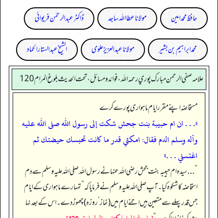
حافظ محمد امین
مولانا عطا اللہ ساجد
ڈاکٹر عبدالرحمٰن فریوائی
محمد ابراہیم بن بشیر
مولانا عبد العزیز علوی
الشیخ عبدالستار الحماد
علامه صفي الرحمن مبارك پوري رحمه الله، فوائد و مسائل، تحت الحديث بلوغ المرام 120
مستحاضہ اپنے مقرر ایام ماہواری پورے کرے
«. . . ان ام حبيبة بنت جحش شكت إلى رسول الله صلى الله عليه
وآله وسلم الدم فقال: ‏‏‏‏امكثي قدر ما كانت تحبسك حيضتك ثم
اغتسلي . . .»
”
. . . سیدہ ام حبیبہ بنت جحش رضی اللہ عنہا نے رسول اللہ صلی اللہ علیہ وسلم سے دم
استحاضہ کا شکوہ کیا۔ آپ صلی اللہ علیہ وسلم نے فرمایا کہ
”
تمہارے ماہواری کے ایام
جس قدر پہلے سے متعین ہیں اتنے ایام میں (نماز ‘ روزہ) چھوڑ دے۔ اس کے بعد نہا