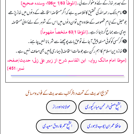
[الموطأ 1/63 ح136، وسنده صحيح]
کے بعد ہر نماز کے لئے وضو کرے گی۔
➍ امام مالک رحمہ الله کی تحقیق کا خلاصہ یہ ہے کہ اگر مستحاضہ استحاضے کے دنوں میں نماز پڑھے
جو حیض کے ایامِ مخصوصہ کے علاوہ ہیں تو ان دنوں میں اس کے شوہر کے لئے اپنی مستحاضہ
[المؤطا 63/1 ملخصاً مفهوماً]
بیوی سے جماع کرنا جائز ہے۔
➎ اگر کسی کو کوئی مسئلہ پیش آجائے تو حق بات پوچھنے سے شرمانا نہیں چاہئے۔
➏ نماز دین اسلام کا اہم رکن ہے جو حالت استحاضہ (بیماری) میں بھی معاف نہیں ہے۔
[موطا امام مالک روایۃ ابن القاسم شرح از زبیر علی زئی، حدیث/صفحہ
نمبر: 451]
تخریج الحدیث کے تحت دیگر کتب سے حدیث کے فوائد و مسائل
الشیخ صفی الرحمن مبارکپوری
مولانا داود راز
حافظ عمران ایوب لاہوری
الشیخ عمر فاروق سعیدی