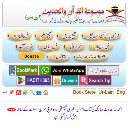
↩️
📌
🅰️
🧩
🔍
👥
🏠
Book Store
Ur-Latn
Eng
الحمدللہ! حدیث مبارک کی کتاب السنن الكبرى للبيهقي اردو عربی سرچ سہولت کے ساتھ
پیش کر دی گئی ہے۔