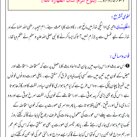
[بلوغ المرام/كتاب الطهارة: 120]
دھو کر نماز ادا کرو . . .
“
لغوی تشریح:
«تَحْبِسُكِ»
تیری ادائیگی نماز میں مانع ہو۔ رکاوٹ کا باعث بنے۔ ام حبیبہ رضی اللہ عنہا کے ہر
نماز کے لیے غسل سے یہ لازم نہیں آتا کہ ایسا کرنے کا نبی صلی اللہ علیہ و سلم نے حکم دیا تھا۔
فوائد و مسائل:
➊ اس حدیث اور اس باب میں بیان شدہ احادیث کا ماحصل یہ ہے کہ مستحاضہ، استحاضے اور
حیض کے خون میں تین میں سے کسی ایک بنیاد پر فرق کر سکتی ہے۔ پہلی صورت دونوں خونوں
میں تمیز (پہچان) کی ہے۔ وہ اس طرح ہے کہ ایام ماہواری کا خون سیاہ رنگت کا اور گاڑھا ہوتا
ہے، اس کی بو بھی بڑی کریہہ ہوتی ہے۔ اور استحاضے کے خون کی رنگت سرخ ہوتی ہے اور وہ
زردی مائل اور رقیق، یعنی پتلا ہوتا ہے۔ یا پھر دوسری صورت یہ ہے کہ خون استحاضہ کے
جاری ہونے سے پہلے اس عورت کی معمول بہ عادت کی طرف رجوع کیا جائے گا کہ کتنے روز
تک ایام ماہواری جاری رہتے تھے۔ یا پھر تیسری صورت یہ بھی ہو سکتی ہے کہ اس کی ہم عمر
اور ہم مزاج خواتین پر اس کو قیاس کیا جائے گا کہ ایسے مزاج اور اتنی عمر کی خواتین کو کتنے دن