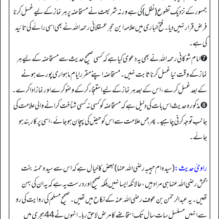
جمہور کے نزدیک تطوع (نفل) کی ہے ورنہ شریعت نے مستحاضہ پر ہر نماز کے لیے غسل کرنا
فرض قرار نہیں دیا۔ فتح الباری میں علامہ ابن حجر عسقلانی رحمہ اللہ نے بھی اسی رائے کی تائید
کی ہے۔
➐ امام شوکانی رحمہ اللہ نے بھی یہ دعویٰ کیا ہے کہ کسی صحیح حدیث سے مستحاضہ کے لیے ہر
نماز کے وقت نیا غسل کرنا ثابت نہیں۔ مستحاضہ اپنے مقرر ایام ماہواری پورے ہونے
کے بعد غسل کرے، اس کے بعد ہر نماز کے لیے استنجاء کر کے وضو کرے اور نماز ادا کرے۔
➑ مذکورہ حدیث اس بات کی دلیل ہے کہ مستحاضہ کو کسی نہ کسی شناخت کرانے والی علامت کی
جانب توجہ کرنی چاہیے۔ پھر جس علامت سے اس کو حیض کی پہچان ہو جائے، اسی پر کاربند ہو
جائے۔
راویٔ حدیث:
(سیدہ ام حبیبہ رضی اللہ عنہا) بعض کا خیال ہے کہ اس سے سیدہ حمنہ بنت
جحش رضی اللہ عنہا ہی مراد ہیں، حالانکہ ایسا نہیں بلکہ صحیح اور درست یہ ہے کہ یہ ان کی بہن
تھیں۔ یہ عبدالرحمٰن بن عوف رضی اللہ عنہ کے نکاح میں تھیں۔ صحیح مسلم کی روایت کی رو
سے انہیں مسلسل سات سال تک استحاضے کا مرض لاحق رہا۔ انہوں نے 44 ہجری میں