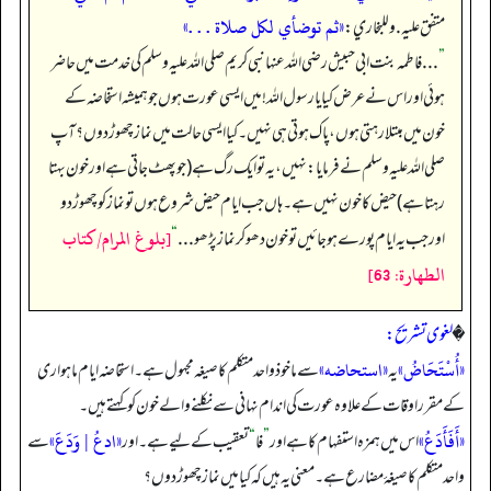
«‏‏‏‏ثم توضأي لكل صلاة . . .»
متفق عليه. وللبخاري:
”
. . . فاطمہ بنت ابی حبیش رضی اللہ عنہا نبی کریم صلی اللہ علیہ وسلم کی خدمت میں حاضر
ہوئی اور اس نے عرض کیا یا رسول اللہ! میں ایسی عورت ہوں جو ہمیشہ استخاضہ کے
خون میں مبتلا رہتی ہوں، پاک ہوتی ہی نہیں۔ کیا ایسی حالت میں نماز چھوڑ دوں؟ آپ
صلی اللہ علیہ وسلم نے فرمایا: نہیں، یہ تو ایک رگ ہے (جو پھٹ جاتی ہے اور خون بہتا
رہتا ہے) حیض کا خون نہیں ہے۔ ہاں جب ایام حیض شروع ہوں تو نماز کو چھوڑ دو
[بلوغ المرام/كتاب
اور جب یہ ایام پورے ہو جائیں تو خون دھو کر نماز پڑھو . . .
“
الطهارة: 63]
�
لغوی تشریح:
«أُسْتَحَاضُ»
«استحاضه»
یہ
سے ماخوذ واحد متکلم کا صیغہ مجہول ہے۔ استحاضہ ایام ماہواری
کے مقرر اوقات کے علاوہ عورت کی اندام نہانی سے نکلنے والے خون کو کہتے ہیں۔
«أَفَأَدَعُ»
«ادعُ | وَدَعَ»
اس میں ہمزہ استفہام کا ہے اور
”
فا
“
تعقيب کے لیے ہے۔ اور
سے
واحد متکلم کا صیغۂ مضارع ہے۔ معنی یہ ہیں کہ کیا میں نماز چھوڑ دوں؟