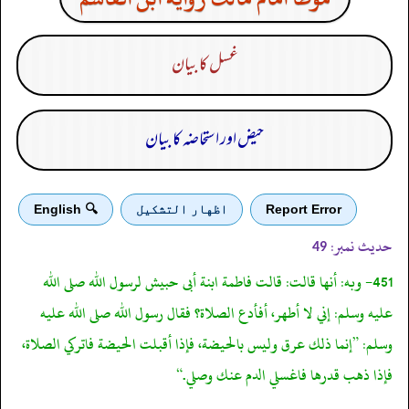
غسل کا بیان
حیض اور استحاضہ کا بیان
Report Error
اظهار التشكيل
🔍 English
حدیث نمبر:
49
451- وبه: أنها قالت: قالت فاطمة ابنة أبى حبيش لرسول الله صلى الله
عليه وسلم: إني لا أطهر، أفأدع الصلاة؟ فقال رسول الله صلى الله عليه
وسلم: ”إنما ذلك عرق وليس بالحيضة، فإذا أقبلت الحيضة فاتركي الصلاة،
فإذا ذهب قدرها فاغسلي الدم عنك وصلي.“