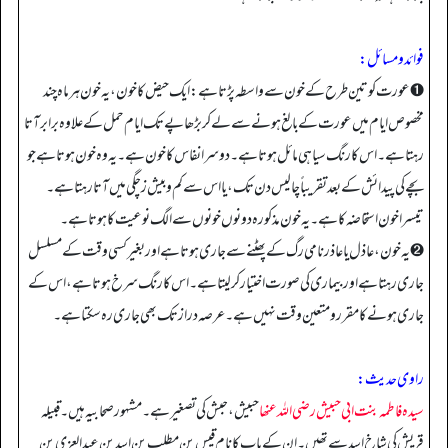
فوائد و مسائل:
➊ عورت کو تین طرح کے خون سے واسطہ پڑتا ہے: ایک حیض کا خون، یہ خون ہر ماہ چند
مخصوص ایام میں عورت کے بالغ ہونے سے لے کر بڑھاپے تک ایام حمل کے علاوہ برابر آتا
رہتا ہے۔ اس کا رنگ سیاہی مائل ہوتا ہے۔ دوسرا نفاس کا خون ہے۔ یہ وہ خون ہوتا ہے جو
بچے کی پیدائش کے بعد تقریباً چالیس دن تک، یا اس سے کم و بیش زچگی میں آتا رہتا ہے۔
تیسرا خون استحاضہ کا ہے۔ یہ خون مذکورہ دونوں خونوں سے الگ نوعیت کا ہوتا ہے۔
➋ یہ خون، عاذل یا عاذر نامی رگ کے پھٹنے سے جاری ہوتا ہے اور بغیر کسی وقت کے مسلسل
جاری رہتا ہے اور بیماری کی صورت اختیار کر لیتا ہے۔ اس کا رنگ سرخ ہوتا ہے، اس کے
جاری ہونے کا مقرر و متعین وقت نہیں ہے۔ عرصہ دراز تک بھی جاری رہ سکتا ہے۔
راوی حدیث:
سیدہ فاطمہ بنت ابی حبیش رضی اللہ عنھا
حبیش، حبش کی تصغیر ہے۔ مشہور صحابیہ ہیں۔ قبیلہ
قریش کی شاخ اسد سے تھیں۔ ان کے باپ کا نام قیس بن مطلب بن اسد بن عبد العزی بن