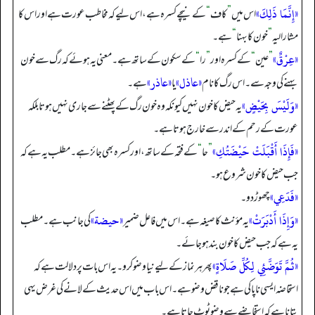
«إِنَّمَا ذَلِكَ»
اس میں
”
کاف
“
کے نیچے کسرہ ہے، اس لیے کہ مخاطب عورت ہے اور اس کا
مشار الیہ
”
خون کا بہنا
“
ہے۔
«عِرْقٌ»
”
عین
“
کے کسرہ اور
”
را
“
کے سکون کے ساتھ ہے۔ معنی یہ ہوئے کہ رگ سے خون
«عاذل»
«عاذر»
بہنے کی وجہ سے۔ اس رگ کا نام
یا
ہے۔
«وَلَيْسَ بِحَيْضٍ»
یہ حیض کا خون نہیں کیونکہ وہ خون رگ کے پھٹنے سے جاری نہیں ہوتا بلکہ
عورت کے رحم کے اندر سے خارج ہوتا ہے۔
«فَإِذَا أَقْبَلَتْ حَيْضَتُكِ»
”
حا
“
کے فتحہ کے ساتھ، اور کسرہ بھی جائز ہے۔ مطلب یہ ہے کہ
جب حیض کا خون شروع ہو۔
«فَدَعِي»
چھوڑ دو۔
«وَإِذَا أَدْبَرَتْ»
«حيضة»
یہ مؤنث کا صیغہ ہے۔ اس میں فاعل ضمیر
کی جانب ہے۔ مطلب
یہ ہے کہ جب حیض کا خون بند ہو جائے۔
«ثُمَّ تَوَضَّئِي لِكُلِّ صَلَاةٍ»
پھر ہر نماز کے لیے نیا وضو کرو۔ یہ اس بات پر دلالت ہے کہ
استحاضہ ایسی ناپاکی ہے جو ناقض وضو ہے۔ اس باب میں اس حدیث کے لانے کی غرض یہی
بتانا ہے کہ استخاضے سے وضو ٹوٹ جاتا ہے۔