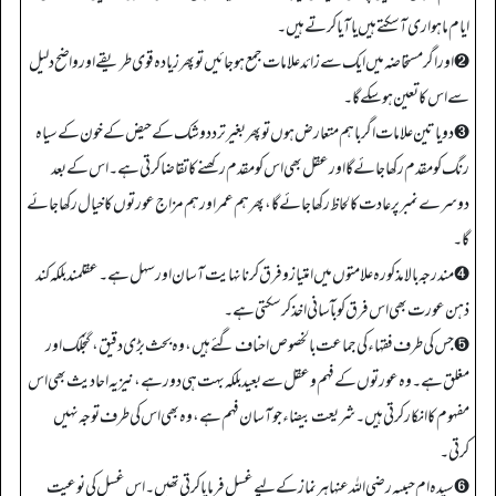
ایام ماہواری آ سکتے ہیں یا آیا کرتے ہیں۔
➋ اور اگر مستحاضہ میں ایک سے زائد علامات جمع ہو جائیں تو پھر زیادہ قوی طریقے اور واضح دلیل
سے اس کا تعین ہو سکے گا۔
➌ دو یا تین علامات اگر باہم متعارض ہوں تو پھر بغیر تردد و شک کے حیض کے خون کے سیاہ
رنگ کو مقدم رکھا جائے گا اور عقل بھی اس کو مقدم رکھنے کا تقاضا کرتی ہے۔ اس کے بعد
دوسرے نمبر پر عادت کا لحاظ رکھا جائے گا، پھر ہم عمر اور ہم مزاج عورتوں کا خیال رکھا جائے
گا۔
➍ مندرجہ بالا مذکورہ علامتوں میں امتیاز و فرق کرنا نہایت آسان اور سہل ہے۔ عقلمند بلکہ کند
ذہن عورت بھی اس فرق کو بآسانی اخذ کر سکتی ہے۔
➎ جس کی طرف فقہاء کی جماعت بالخصوص احناف گئے ہیں، وہ بحث بڑی دقیق، گنجلک اور
مغلق ہے۔ وہ عورتوں کے فہم وعقل سے بعید بلکہ بہت ہی دور ہے، نیز یہ احادیث بھی اس
مفہوم کا انکار کرتی ہیں۔ شریعت بیضاء جو آسان فہم ہے، وہ بھی اس کی طرف توجہ نہیں
کرتی۔
➏ سیدہ ام حبیبہ رضی اللہ عنہا ہر نماز کے لیے غسل فرمایا کرتی تھیں۔ اس غسل کی نوعیت