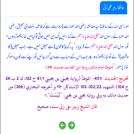
حافظ زبیر علی زئی
اور اسی سند کے ساتھ (سیدہ عائشہ رضی اللہ عنہا سے) روایت ہے کہ فاطمہ بنت ابی حبیش رضی
اللہ عنہا نے رسول اللہ
صلی اللہ علیہ وسلم
سے کہا: میں پاک ہی نہیں ہوتی تو کیا میں نماز چھوڑ دوں؟
تو رسول اللہ
صلی اللہ علیہ وسلم
نے فرمایا:
”
یہ رگ (کا خون) ہے حیض نہیں ہے۔ جب حیض (کا
وقت) آئے تو نماز چھوڑ دو، پھر جب اس کے حساب سے دن گزر جائیں تو اپنے سے خون دھو کر
نماز پڑھو۔
“
[موطا امام مالك رواية ابن القاسم/حدیث: 49]
تخریج الحدیث:
«451- الموطأ (رواية يحيیٰي بن يحيیٰي 61/1 ح 132، ك 2 ب 29
ح 104) التمهيد 102/22، 103 الاستذكار: 111 و أخرجه البخاري (306) من
حديث مالك به وفي رواية يحيي بن يحيي: ”لَيْسَتْ“.»
قال الشيخ زبير على زئي:
سنده صحيح