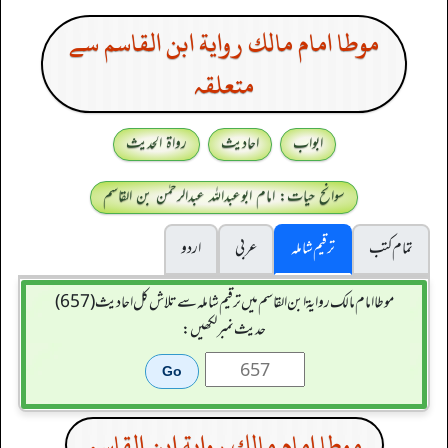
موطا امام مالك رواية ابن القاسم سے
متعلقہ
ابواب
احادیث
رواۃ الحدیث
سوانح حیات: امام ابوعبداللہ عبدالرحمٰن بن القاسم
تمام کتب
ترقیم شاملہ
عربی
اردو
موطا امام مالك رواية ابن القاسم میں ترقیم شاملہ سے تلاش کل احادیث (657)
حدیث نمبر لکھیں:
موطا امام مالك رواية ابن القاسم