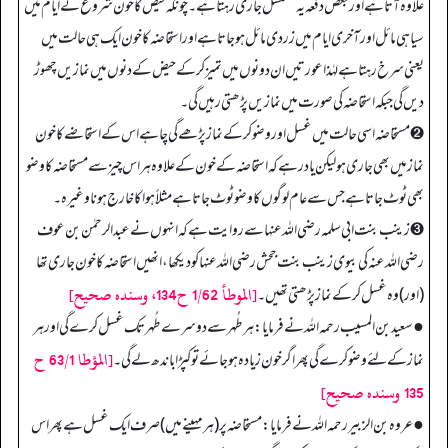
علاوہ آتا ہے اور بعض دفعہ یہ مسلسل جاری رہتا ہے۔ چونکہ حیض کا خون شروع کے ایام میں
سیاہی مائل اور آخری ایام میں زردی مائل ہوجاتا ہے اور استحاضہ کا خون ایک ہی حالت میں
یعنی سرخ رہتا ہے لہٰذا عورتیں ان دونوں میں تمیز کرکے حیض کے دنوں میں نمازیں چھوڑ
دیں گی جبکہ استحاضہ کی صورت میں نمازیں پڑھتی رہیں گی۔
➋ مستحاضہ اسی حالت میں غسل اور وضو کرکے نماز پڑھے گی چاہے اس کے استحاضے کا خون
نماز میں بھی جاری ہو لیکن یاد رہے کہ استحاضہ کے خون کے علاوہ ہر اس چیز سے مستحاضہ کا وضو
بھی ٹوٹ جاتا ہے جس سے عام لوگوں کا وضو ٹوٹ جاتا ہے مثلاً ہوا کا خارج ہونا وغیرہ۔
➌ زینب بنت ابی سلمہ رضی اللہ عنہا سے روایت ہے کہ انہوں نے عبدالرحمٰن بن عوف
رضی اللہ عنہ کی بیوی زینب بنت جحش رضی اللہ عنہا کو دیکھا، انھیں استحاضہ کا خون جاری تھا
[الموطأ 1/62 ح134، وسنده صحيح]
(اور) وہ غسل کر کے نماز پڑھتی تھیں۔
● سعید بن المسیب رحمہ الله نے فرمایا: ہر طُہر سے دوسرے طُہر تک غسل کرے گی اور ہر
[المؤطا 63/1 ح
نماز کے لئے وضو کرے گی پھر اگر خون زیادہ ہو جائے تو کپڑا باندھ لے گی۔
135 وسنده صحيح]
● عروہ بن الزبیر رحمہ اللہ نے فرمایا: مستحاضہ پر (ہر مہینے میں) صرف ایک غسل ہے پھر اس