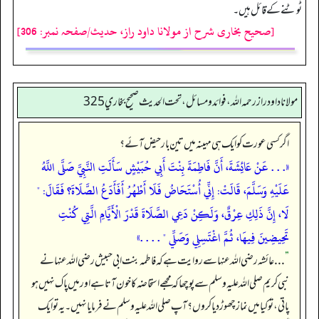
ٹوٹنے کے قائل ہیں۔
[صحیح بخاری شرح از مولانا داود راز، حدیث/صفحہ نمبر: 306]
مولانا داود راز رحمه الله، فوائد و مسائل، تحت الحديث صحيح بخاري 325
اگر کسی عورت کو ایک ہی مہینہ میں تین بار حیض آئے؟
«. . . عَنْ عَائِشَةَ، أَنَّ فَاطِمَةَ بِنْتَ أَبِي حُبَيْشٍ سَأَلَتِ النَّبِيَّ صَلَّى اللَّهُ
عَلَيْهِ وَسَلَّمَ، قَالَتْ: إِنِّي أُسْتَحَاضُ فَلَا أَطْهُرُ أَفَأَدَعُ الصَّلَاةَ؟ فَقَالَ: "
لَا، إِنَّ ذَلِكِ عِرْقٌ، وَلَكِنْ دَعِي الصَّلَاةَ قَدْرَ الْأَيَّامِ الَّتِي كُنْتِ
تَحِيضِينَ فِيهَا، ثُمَّ اغْتَسِلِي وَصَلِّي " . . . .»
”
. . . عائشہ رضی اللہ عنہا سے روایت ہے کہ فاطمہ بنت ابی حبیش رضی اللہ عنہا نے
نبی کریم صلی اللہ علیہ وسلم سے پوچھا کہ مجھے استحاضہ کا خون آتا ہے اور میں پاک نہیں ہو
پاتی، تو کیا میں نماز چھوڑ دیا کروں؟ آپ صلی اللہ علیہ وسلم نے فرمایا نہیں۔ یہ تو ایک