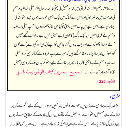
”
. . . عائشہ رضی اللہ عنہا فرماتی ہیں کہ ابوحبیش کی بیٹی فاطمہ رسول اللہ صلی اللہ علیہ وسلم
کی خدمت میں حاضر ہوئی اور اس نے کہا کہ میں ایک ایسی عورت ہوں جسے استحاضہ کی
بیماری ہے۔ اس لیے میں پاک نہیں رہتی تو کیا میں نماز چھوڑ دوں؟ آپ صلی اللہ علیہ
وسلم نے فرمایا نہیں، یہ ایک رگ (کا خون) ہے حیض نہیں ہے۔ تو جب تجھے حیض
آئے تو نماز چھوڑ دے اور جب یہ دن گزر جائیں تو اپنے (بدن اور کپڑے) سے خون
کو دھو ڈال پھر نماز پڑھ۔ ہشام کہتے ہیں کہ میرے باپ عروہ نے کہا کہ نبی کریم صلی
اللہ علیہ وسلم نے یہ (بھی) فرمایا کہ پھر ہر نماز کے لیے وضو کر یہاں تک کہ وہی (حیض
[صحيح البخاري/كِتَاب الْوُضُوءِ/بَابُ غَسْلِ
کا) وقت پھر آ جائے۔ . . .
“
الدَّمِ:: 228]
تشریح:
استحاضہ ایک بیماری ہے جس میں عورت کا خون بند نہیں ہوتا۔ اس کے لیے حکم ہے کہ ہر
نماز کے لیے مستقل وضو کرے اور حیض کے جتنے دن اس کی عادت کے مطابق ہوتے ہوں
ان دنوں کی نماز نہ پڑھے۔ اس کے لیے ان ایام کی نماز معاف ہے۔ اس سے یہ بھی نکلا کہ جو