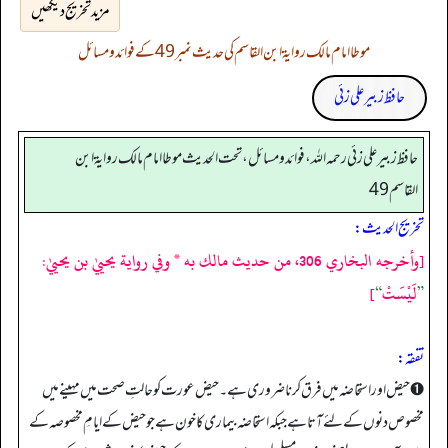
مزید تخریج دیکھیں
موطا امام مالک روایۃ ابن القاسم کی حدیث نمبر 49 کے فوائد و مسائل
حافظ زبیر علی زئی
حافظ زبير على زئي رحمه الله، فوائد و مسائل، تحت الحديث موطا امام مالك رواية ابن
القاسم 49
تخریج الحدیث:
[وأخرجه البخاري 306، من حديث مالك به * وفي رواية يحييٰ بن يحييٰ:
”
لَيْسَتْ
“
]
تفقه:
➊ حیض اور استحاضہ میں فرق کرنا ضروری ہے۔ حیض عورت کو حالتِ صحت میں مہینے میں
مخصوص دنوں کے لئے آتا ہے جبکہ استحاضہ بیماری کا خون ہے جو حیض کے ایامِ مخصوصہ کے