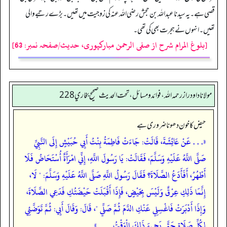
قصی ہے۔ یہ سیدنا عبداللہ بن حجش رضی اللہ عنہ کی زوجیت میں تھیں۔ بڑے رتبے والی
تھیں۔ انہوں نے ہجرت بھی کی تھی۔
[بلوغ المرام شرح از صفی الرحمن مبارکپوری، حدیث/صفحہ نمبر: 63]
مولانا داود راز رحمه الله، فوائد و مسائل، تحت الحديث صحيح بخاري 228
حیض کا خون دھونا ضروری ہے
«. . . عَنْ عَائِشَةَ، قَالَتْ: جَاءَتْ فَاطِمَةُ بِنْتُ أَبِي حُبَيْشٍ إِلَى النَّبِيِّ
صَلَّى اللَّهُ عَلَيْهِ وَسَلَّمَ، فَقَالَتْ: يَا رَسُولَ اللَّهِ، إِنِّي امْرَأَةٌ أُسْتَحَاضُ فَلَا
أَطْهُرُ، أَفَأَدَعُ الصَّلَاةَ؟ فَقَالَ رَسُولُ اللَّهِ صَلَّى اللَّهُ عَلَيْهِ وَسَلَّمَ: " لَا،
إِنَّمَا ذَلِكِ عِرْقٌ وَلَيْسَ بِحَيْضٍ، فَإِذَا أَقْبَلَتْ حَيْضَتُكِ فَدَعِي الصَّلَاةَ،
وَإِذَا أَدْبَرَتْ فَاغْسِلِي عَنْكِ الدَّمَ ثُمَّ صَلِّي "، قَالَ: وَقَالَ أَبِي: ثُمَّ تَوَضَّئِي
لِكُلِّ صَلَاةٍ حَتَّى يَجِيءَ ذَلِكَ الْوَقْتُ . . . .»