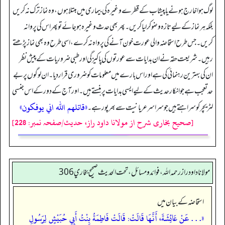
لوگ ہوا خارج ہونے یا پیشاب کے قطرے وغیرہ کی بیماری میں مبتلا ہوں، وہ نماز ترک نہ کریں
بلکہ ہر نماز کے لیے تازہ وضو کر لیا کریں۔ پھر بھی حدث وغیرہ ہو جائے تو پھر اس کی پر وا نہ
کریں۔ جس طرح استحاضہ والی عورت خون آنے کی پرواہ نہ کرے، اسی طرح وہ بھی نماز پڑھتے
رہیں۔ شریعت حقہ نے ان ہدایات سے عورتوں کی پاکیزگی اور طبی ضروریات کے پیش نظر
ان کی بہترین رہنمائی کی ہے اور اس بارے میں معلومات کو ضروری قرار دیا۔ ان لوگوں پر بے
حد تعجب ہے جو انکار حدیث کے لیے ایسی ہدایات پر ہنستے ہیں۔ اور آج کے دور کے اس جنسی
«قاتلهم اللّٰه اني يوفكون»
لٹریچر کو سراہتے ہیں جو سراسر عریانیت سے بھرپور ہے۔
[صحیح بخاری شرح از مولانا داود راز، حدیث/صفحہ نمبر: 228]
مولانا داود راز رحمه الله، فوائد و مسائل، تحت الحديث صحيح بخاري 306
استحاضہ کے بیان میں
«. . . عَنْ عَائِشَةَ، أَنَّهَا قَالَتْ: قَالَتْ فَاطِمَةُ بِنْتُ أَبِي حُبَيْشٍ لِرَسُولِ