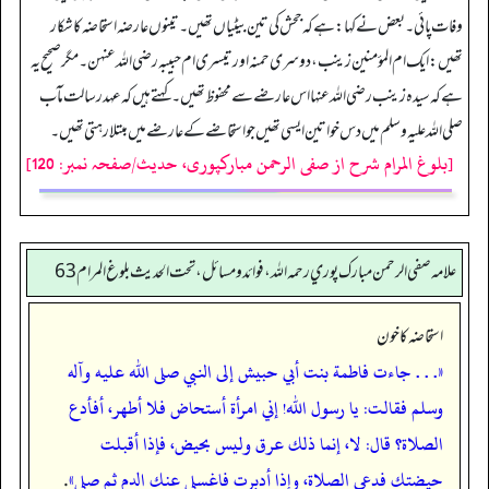
وفات پائی۔ بعض نے کہا: ہے کہ جحش کی تین بیٹیاں تھیں۔ تینوں عارضہ استحاضہ کا شکار
تھیں: ایک ام المؤمنین زینب، دوسری حمنہ اور تیسری ام حبیبہ رضی اللہ عنہن۔ مگر صحیح یہ
ہے کہ سیدہ زینب رضی اللہ عنہا اس عارضے سے محفوظ تھیں۔ کہتے ہیں کہ عہد رسالت مآب
صلی اللہ علیہ وسلم میں دس خواتین ایسی تھیں جو استحاضے کے عارضے میں مبتلا رہتی تھیں۔
[بلوغ المرام شرح از صفی الرحمن مبارکپوری، حدیث/صفحہ نمبر: 120]
علامه صفي الرحمن مبارك پوري رحمه الله، فوائد و مسائل، تحت الحديث بلوغ المرام 63
استحاضہ کا خون
«. . . جاءت فاطمة بنت أبي حبيش إلى النبي صلى الله عليه وآله
وسلم فقالت: يا رسول الله! إني امرأة أستحاض فلا أطهر،‏‏‏‏ أفأدع
الصلاة؟ قال: ‏‏‏‏لا،‏‏‏‏ إنما ذلك عرق وليس بحيض،‏‏‏‏ فإذا أقبلت
حيضتك فدعي الصلاة،‏‏‏‏ وإذا أدبرت فاغسلي عنك الدم ثم صلي»
.‏‏‏‏