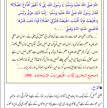
اللَّهِ صَلَّى اللَّهُ عَلَيْهِ وَسَلَّمَ: يَا رَسُولَ اللَّهِ، إِنِّي لَا أَطْهُرُ أَفَأَدَعُ الصَّلَاةَ؟
فَقَالَ رَسُولُ اللَّهِ صَلَّى اللَّهُ عَلَيْهِ وَسَلَّمَ: " إِنَّمَا ذَلِكِ عِرْقٌ وَلَيْسَ
بِالْحَيْضَةِ، فَإِذَا أَقْبَلَتِ الْحَيْضَةُ فَاتْرُكِي الصَّلَاةَ فَإِذَا ذَهَبَ قَدْرُهَا
فَاغْسِلِي عَنْكِ الدَّمَ وَصَلِّي " . . . .»
”
. . . عائشہ رضی اللہ عنہا سے روایت ہے کہ فاطمہ ابی حبیش کی بیٹی نے رسول اللہ صلی
اللہ علیہ وسلم سے کہا کہ یا رسول اللہ! میں تو پاک ہی نہیں ہوتی، تو کیا میں نماز بالکل چھوڑ
دوں۔ نبی کریم صلی اللہ علیہ وسلم نے فرمایا کہ یہ رگ کا خون ہے حیض نہیں اس لیے
جب حیض کے دن (جن میں کبھی پہلے تمہیں عادتاً آیا کرتا تھا) آئیں تو نماز چھوڑ دے
اور جب اندازہ کے مطابق وہ دن گزر جائیں، تو خون دھو ڈال اور نماز پڑھ۔ . . .
“
[صحيح البخاري/كِتَاب الْحَيْضِ/بَابُ الاِسْتِحَاضَةِ:: 306]
�
تشریح:
یعنی غسل کر کے ایک روایت میں اتنا اور زیادہ ہے کہ ہر نماز کے لیے وضو کرتی رہو۔ مالکیہ
اس عورت کے لیے جس کا خون جاری ہی رہے یا بواسیر والوں کے لیے مجبوری کی بنا پر وضو نہ