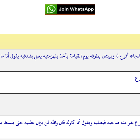
ه شجاعا أقرع له زبيبتان يطوقه يوم القيامة يأخذ بلهزمتيه يعني بشدقيه يقول أنا ما
رع
يفر منه صاحبه فيطلبه ويقول أنا كنزك قال والله لن يزال يطلبه حتى يبسط يده 