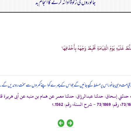
جانوروں کی زکوۃ ادا نہ کرنے کا انجام بد
َّطُ عَلَيْهِ يَوْمَ الْقِيَامَةِ تَخْبِطُ وَجْهَهُ بِأَخْفَافِهَا"
ا روز قیامت وہی جانور اس پر مسلط کیے جائیں گے جو اس کے چہرے کو اپنے کھروں سے سخت روندیں گے۔
صحيح بخاري، كتاب الحيل، باب فى الزكوٰة، رقم: 6959، حدثني إسحاق: حدثنا عبدالرزاق: حدثنا معمر عن همام ب