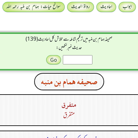
ابواب
احادیث
رواۃ الحدیث
سوانح حیات: ہمام بن منبہ رحمہ اللہ
صحیفہ ہمام بن منبہ میں ترقیم شاملہ سے تلاش کل احادیث (139)
حدیث نمبر لکھیں:
صحيفه همام بن منبه
متفرق
متفرق