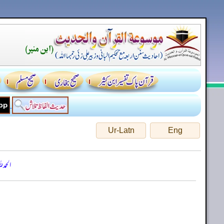
Ur-Latn
Eng
الحمد