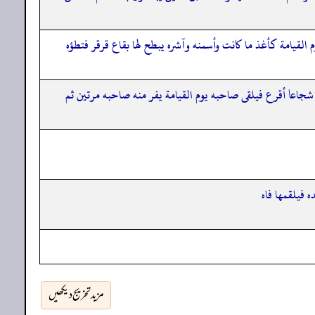
وم القيامة كأغذ ما كانت وأسمنه وآشره يبطح لها بقاع قرقر فتطؤه
نز شجاعا أقرع فيلقى صاحبه يوم القيامة يفر منه صاحبه مرتين ثم
 فيلقمها فاه
مزید تخریج دیکھیں