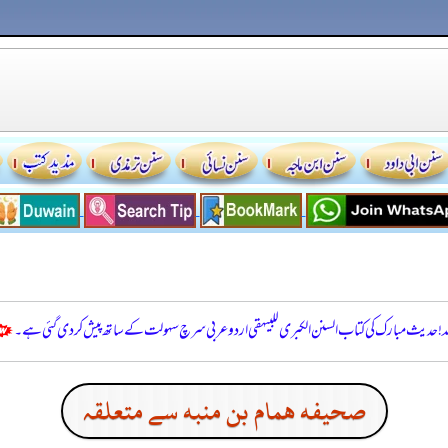
للہ! حدیث مبارک کی کتاب السنن الكبرى للبيهقي اردو عربی سرچ سہولت کے ساتھ پیش کر دی گئی ہے۔
صحيفه همام بن منبه سے متعلقہ