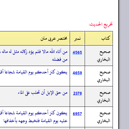
تخريج الحديث:
کتاب
نمبر
مختصر عربی متن
صحيح
من آتاه الله مالا فلم يؤد زكاته مثل له مال
4565
البخاري
من فضله
صحيح
يكون كنز أحدكم يوم القيامة شجاعا أق
4659
البخاري
صحيح
من حق الإبل أن تحلب على الماء
2378
البخاري
صحيح
يكون كنز أحدكم يوم القيامة شجاعا أقرع 
6957
البخاري
عليه يوم القيامة فتخبط وجهه بأخفافها