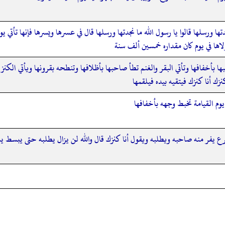
ها ورسلها قالوا يا رسول الله ما نجدتها ورسلها قال في عسرها ويسرها فإنها تأتي ي
اها في يوم كان مقداره خمسين ألف سنة
بها بأخفافها وتأتي البقر والغنم تطأ صاحبها بأظلافها وتنطحه بقرونها ويأتي الك
زك أنا كنزك فيتقيه بيده فيلقمها
وم القيامة تخبط وجهه بأخفافها
يفر منه صاحبه ويطلبه ويقول أنا كنزك قال والله لن يزال يطلبه حتى يبسط يده