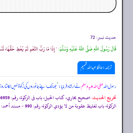
حدیث نمبر:
72
قَالَ رَسُولُ اللَّهِ صَلَّى اللَّهُ عَلَيْهِ وَسَلَّمَ:
" إِذَا مَا رَبُّ النَّعَمِ لَمْ يُعْطِ حَقَّهَا، تُسَل
ترجمہ:حافظ عبداللہ شمیم
رسول اللہ
صلی اللہ علیہ وسلم
نے ارشاد فرمایا:
”
جو مالک اپنے جانوروں کی زکوٰۃ نہیں نکالت
تخریج الحدیث:
«
الزكوٰة، باب تغليظ عقوبة من لا يؤدي الزكوٰة، رقم: 990 - مسند أحمد: 73/16، رقم: 73/1869 - شرح السنة، رقم: 1562.»