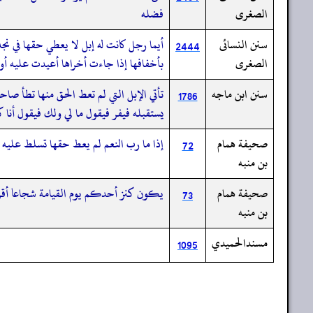
الصغرى
فضله
سنن النسائى
أيما رجل كانت له إبل لا يعطي حقها في نجدت
2444
الصغرى
بأخفافها إذا جاءت أخراها أعيدت عليه أول
سنن ابن ماجه
تأتي الإبل التي لم تعط الحق منها تطأ صاح
1786
يستقبله فيفر فيقول ما لي ولك فيقول أنا كن
صحيفة همام
إذا ما رب النعم لم يعط حقها تسلط عليه ي
72
بن منبه
صحيفة همام
يكون كنز أحدكم يوم القيامة شجاعا أقرع 
73
بن منبه
مسندالحميدي
1095