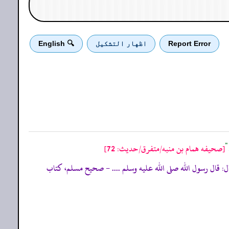
Report Error
اظهار التشكيل
🔍 English
[صحيفه همام بن منبه/متفرق/حدیث: 72]
“
ن منبه عن أبى هريرة قال: قال رسول الله صلى الله عليه وسلم .... - صحيح مسلم، كتاب