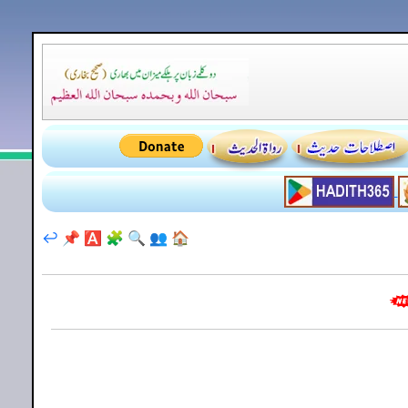
↩️
📌
🅰️
🧩
🔍
👥
🏠